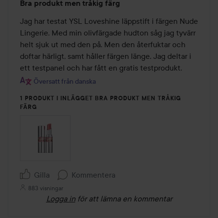
Bra produkt men tråkig färg
3
av
Jag har testat YSL Loveshine läppstift i färgen Nude 
5
Lingerie. Med min olivfärgade hudton såg jag tyvärr 
helt sjuk ut med den på. Men den återfuktar och 
doftar härligt, samt håller färgen länge. Jag deltar i 
ett testpanel och har fått en gratis testprodukt.
Översatt från danska
1 PRODUKT I INLÄGGET BRA PRODUKT MEN TRÅKIG
FÄRG
Gilla
Kommentera
883 visningar
Logga in
för att lämna en kommentar