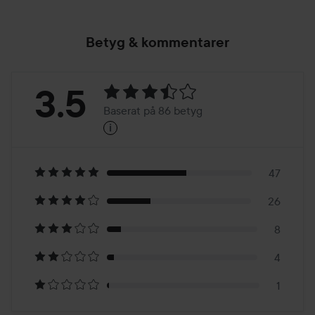
Betyg & kommentarer
Betyg:
3.5
Baserat på 86 betyg
i
3.5
Baserat
på
47
26
86
8
betyg
4
1