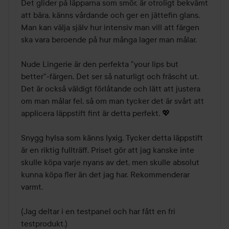
Det glider på läpparna som smör, är otroligt bekvämt 
att bära, känns vårdande och ger en jättefin glans. 
Man kan välja själv hur intensiv man vill att färgen 
ska vara beroende på hur många lager man målar. 

Nude Lingerie är den perfekta "your lips but 
better"-färgen. Det ser så naturligt och fräscht ut. 
Det är också väldigt förlåtande och lätt att justera 
om man målar fel, så om man tycker det är svårt att 
applicera läppstift fint är detta perfekt. 💖

Snygg hylsa som känns lyxig. Tycker detta läppstift 
är en riktig fullträff. Priset gör att jag kanske inte 
skulle köpa varje nyans av det, men skulle absolut 
kunna köpa fler än det jag har. Rekommenderar 
varmt.

(Jag deltar i en testpanel och har fått en fri 
testprodukt.)