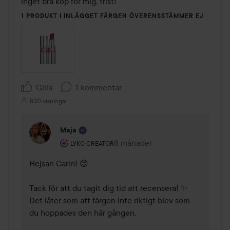
inget bra köp för mig, trist!
1 PRODUKT I INLÄGGET FÄRGEN ÖVERENSSTÄMMER EJ
Gilla
1 kommentar
830 visningar
Maja
Användarens roll: Lyko Creator.
8 månader
Kommentaren lades 8 månader
LYKO CREATOR
Hejsan Carin! 😊 

Tack för att du tagit dig tid att recensera! ✨ 
Det låter som att färgen inte riktigt blev som 
du hoppades den här gången. 
