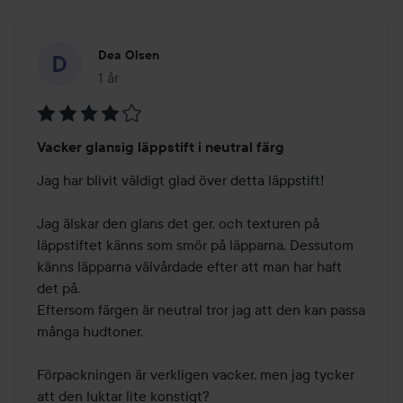
Dea Olsen
1 år
Inlägget skapades 1 år
Betyg:
Vacker glansig läppstift i neutral färg
4
av
Jag har blivit väldigt glad över detta läppstift!

5
Jag älskar den glans det ger, och texturen på 
läppstiftet känns som smör på läpparna. Dessutom 
känns läpparna välvårdade efter att man har haft 
det på. 

Eftersom färgen är neutral tror jag att den kan passa 
många hudtoner. 

Förpackningen är verkligen vacker, men jag tycker 
att den luktar lite konstigt? 
