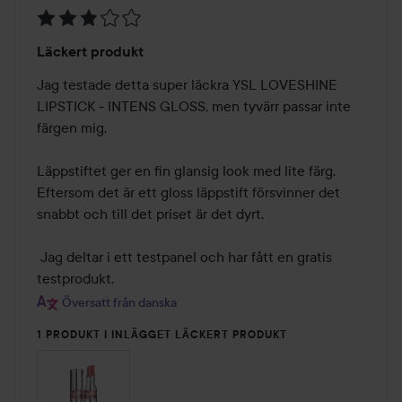
Betyg:
Läckert produkt
3
av
Jag testade detta super läckra YSL LOVESHINE 
5
LIPSTICK - INTENS GLOSS, men tyvärr passar inte 
färgen mig. 

Läppstiftet ger en fin glansig look med lite färg. 

Eftersom det är ett gloss läppstift försvinner det 
snabbt och till det priset är det dyrt. 

 Jag deltar i ett testpanel och har fått en gratis 
testprodukt.
Översatt från danska
1 PRODUKT I INLÄGGET LÄCKERT PRODUKT