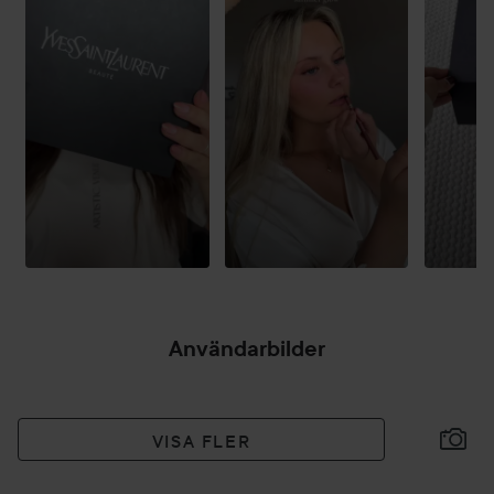
Applicera i flera lager för mer glans och färgeffekt.
HÅLLBARHET
Produkten innehåller fruktkött från fikon som utvunnits
hållbart från YSL Beauty Ourika Community Gardens i
Marocko.
Användning:
APPLICERINGSTIPS
Låt dina läppar glänsa av glädje varje gång du sveper på
läppstiftet!
Användarbilder
VISA FLER