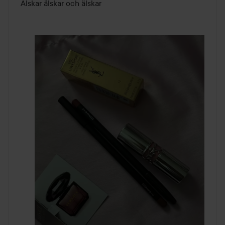
av
Älskar älskar och älskar
5