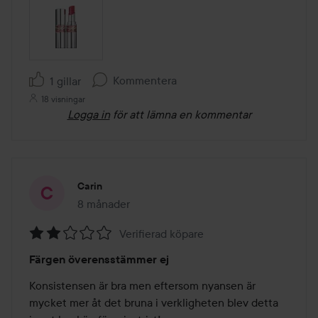
Kommentera
1 gillar
18 visningar
Logga in
för att lämna en kommentar
Carin
8 månader
Inlägget skapades 8 månader
Verifierad köpare
Betyg:
Färgen överensstämmer ej
2
av
Konsistensen är bra men eftersom nyansen är 
5
mycket mer åt det bruna i verkligheten blev detta 