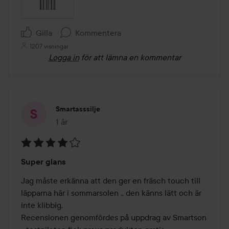
Gilla
Kommentera
1207 visningar
Logga in
för att lämna en kommentar
Smartasssilje
1 år
Inlägget skapades 1 år
Betyg:
Super glans
4
av
Jag måste erkänna att den ger en fräsch touch till 
5
läpparna här i sommarsolen .. den känns lätt och är 
inte klibbig.

Recensionen genomfördes på uppdrag av Smartson 