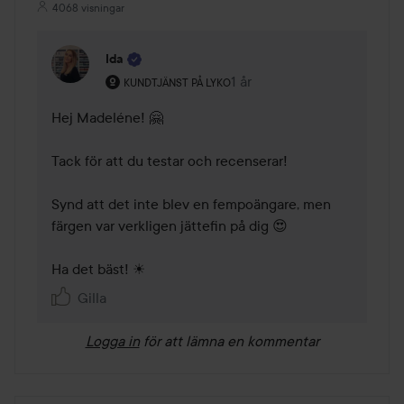
4068 visningar
Ida
Användarens roll: Kundtjänst på Lyko.
1 år
Kommentaren lades 1 år
KUNDTJÄNST PÅ LYKO
Hej Madeléne! 🤗 

Tack för att du testar och recenserar! 

Synd att det inte blev en fempoängare, men 
färgen var verkligen jättefin på dig 😍 

Ha det bäst! ☀ 
Gilla
Logga in
för att lämna en kommentar