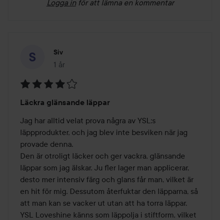
Logga in
för att lämna en kommentar
Siv
1 år
Inlägget skapades 1 år
Betyg:
Läckra glänsande läppar
4
av
Jag har alltid velat prova några av YSL:s 
5
läppprodukter, och jag blev inte besviken när jag 
provade denna. 

Den är otroligt läcker och ger vackra, glänsande 
läppar som jag älskar. Ju fler lager man applicerar, 
desto mer intensiv färg och glans får man, vilket är 
en hit för mig. Dessutom återfuktar den läpparna, så 
att man kan se vacker ut utan att ha torra läppar. 

YSL Loveshine känns som läppolja i stiftform, vilket 