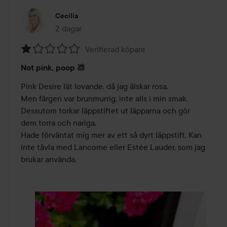
Cecilia
2 dagar
Inlägget skapades 2 dagar
Verifierad köpare
Betyg:
Not pink, poop 💩
1
av
Pink Desire lät lovande, då jag älskar rosa.

5
Men färgen var brunmurrig, inte alls i min smak. 
Dessutom torkar läppstiftet ut läpparna och gör 
dem torra och nariga.

Hade förväntat mig mer av ett så dyrt läppstift. Kan 
inte tävla med Lancome eller Estée Lauder, som jag 
brukar använda.