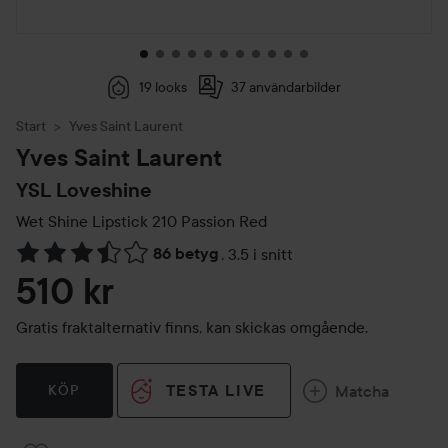
19 looks
37 användarbilder
Start
Yves Saint Laurent
Yves Saint Laurent
YSL Loveshine
Wet Shine Lipstick
210 Passion Red
86 betyg
,
3.5 i snitt
Hoppa till Betyg & kommentarer
510 kr
Gratis fraktalternativ finns, kan skickas omgående.
TESTA LIVE
Matcha
KÖP