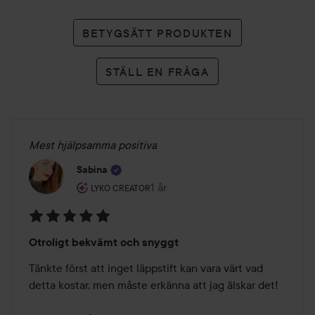
BETYGSÄTT PRODUKTEN
STÄLL EN FRÅGA
Mest hjälpsamma positiva
Sabina
Användarens roll: Lyko Creator.
1 år
Inlägget skapades 1 år
LYKO CREATOR
Betyg:
Otroligt bekvämt och snyggt
5
av
Tänkte först att inget läppstift kan vara värt vad 
5
detta kostar, men måste erkänna att jag älskar det!
