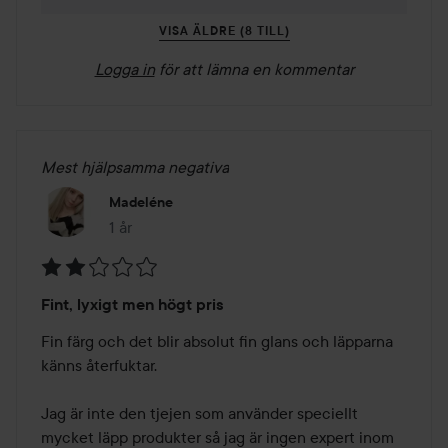
VISA ÄLDRE (8 TILL)
Logga in
för att lämna en kommentar
Mest hjälpsamma negativa
Madeléne
1 år
Inlägget skapades 1 år
Betyg:
Fint, lyxigt men högt pris
2
av
Fin färg och det blir absolut fin glans och läpparna 
5
känns återfuktar.

Jag är inte den tjejen som använder speciellt 
mycket läpp produkter så jag är ingen expert inom 