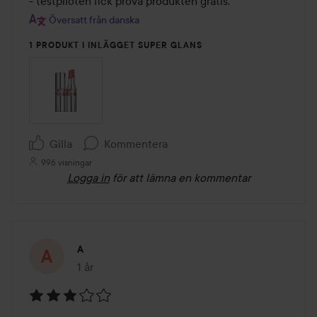
- testpiloten fick prova produkten gratis.
Översatt från danska
1 PRODUKT I INLÄGGET SUPER GLANS
Gilla
Kommentera
996 visningar
Logga in
för att lämna en kommentar
A
1 år
Inlägget skapades 1 år
Betyg: