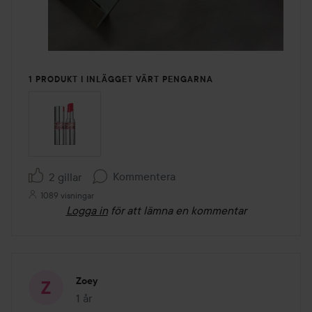
1 PRODUKT I INLÄGGET VÄRT PENGARNA
Kommentera
2 gillar
1089 visningar
Logga in
för att lämna en kommentar
Zoey
1 år
Inlägget skapades 1 år