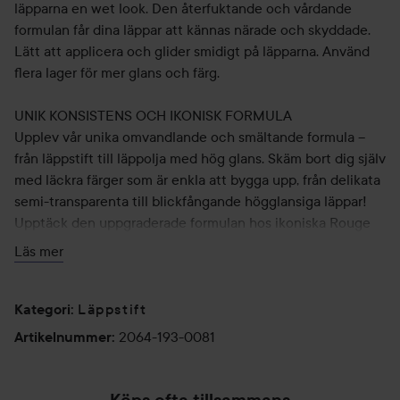
läpparna en wet look. Den återfuktande och vårdande
formulan får dina läppar att kännas närade och skyddade.
Lätt att applicera och glider smidigt på läpparna. Använd
flera lager för mer glans och färg.
UNIK KONSISTENS OCH IKONISK FORMULA
Upplev vår unika omvandlande och smältande formula –
från läppstift till läppolja med hög glans. Skäm bort dig själv
med läckra färger som är enkla att bygga upp, från delikata
semi-transparenta till blickfångande högglansiga läppar!
Upptäck den uppgraderade formulan hos ikoniska Rouge
Volupté Shine i en ny silverförpackning. Den vårdande
Läs mer
formulan får dina läppar att kännas återfuktade, vårdade
och skyddade.
NYANSER
Läppstift
Kategori
:
2064-193-0081
Artikelnummer
:
Finns i upp till 20 härliga nyanser från naturliga till djärva
färger. Sortimentet består av fyra färgfamiljer: nude, rosa,
rött och orange. Loveshine-läppstiftsserien innehåller 3