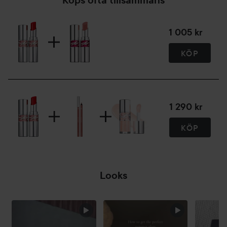
Köps ofta tillsammans
redan ikoniska nyanser:
44 Nude Lavalière (tidigare bästsäljaren i Rougé Volupte
1 005 kr
Shine)
150 Nude Lingerie (tidigare bästsäljaren i Rougé Volupte
KÖP
Shine)
201 Rosewood Blush
Välj din nyans för att uttrycka din personlighet med YSL!
FÖRDELAR FÖR KONSUMENTEN
1 290 kr
• Synligt mjukare och fräschare läppar
KÖP
• Lätt att applicera, fördelas jämnt och glider smidigt på
läpparna
• Den vårdande och återfuktande formulan får läpparna att
kännas vårdade och skyddade
Looks
RESULTAT
Ljusreflekterande semi-transparent wet look finish med
HOPPA ÖVER SEKTIONEN
byggbar färgtäckning. Härligt fräscha och glansiga läppar.