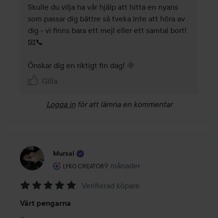
Skulle du vilja ha vår hjälp att hitta en nyans 
som passar dig bättre så tveka inte att höra av 
dig - vi finns bara ett mejl eller ett samtal bort! 
📧📞 

Önskar dig en riktigt fin dag! 🌞 
Gilla
Logga in
för att lämna en kommentar
Mursal
Användarens roll: Lyko Creator.
9 månader
Inlägget skapades 9 månader
LYKO CREATOR
Verifierad köpare
Betyg:
Värt pengarna
5