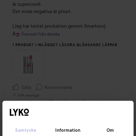
är supercoolt. 

Det enda negativa är priset. 

(Jag har testat produkten genom Smartson)
Översatt från danska
1 PRODUKT I INLÄGGET LÄCKRA GLÄNSANDE LÄPPAR
Gilla
Kommentera
634 visningar
Logga in
för att lämna en kommentar
Samtycke
Information
Om
Mathilde