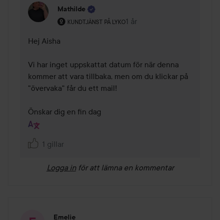
Mathilde
Användarens roll: Kundtjänst på Lyko.
1 år
Kommentaren lades 1 år
KUNDTJÄNST PÅ LYKO
Hej Aisha 

Vi har inget uppskattat datum för när denna 
kommer att vara tillbaka, men om du klickar på 
"övervaka" får du ett mail! 

1 gillar
Logga in
för att lämna en kommentar
Emelie