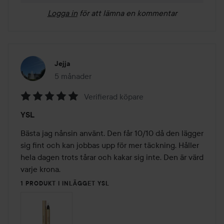
Logga in
för att lämna en kommentar
Jejja
5 månader
Inlägget skapades 5 månader
Verifierad köpare
Betyg:
YSL
5
av
Bästa jag nånsin använt. Den får 10/10 då den lägger 
5
sig fint och kan jobbas upp för mer täckning. Håller 
hela dagen trots tårar och kakar sig inte. Den är värd 
varje krona. 
1 PRODUKT I INLÄGGET YSL