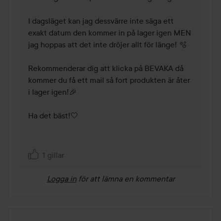
I dagsläget kan jag dessvärre inte säga ett 
exakt datum den kommer in på lager igen MEN 
jag hoppas att det inte dröjer allt för länge! 🫧 

Rekommenderar dig att klicka på BEVAKA då 
kommer du få ett mail så fort produkten är åter 
i lager igen!🎉 

Ha det bäst!🤍 

1 gillar
Logga in
för att lämna en kommentar