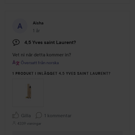
Aisha
1 år
Inlägget skapades 1 år
4,5 Yves saint Laurent?
Vet ni när detta kommer in?
Översatt från norska
1 PRODUKT I INLÄGGET 4,5 YVES SAINT LAURENT?
Gilla
1 kommentar
4339 visningar