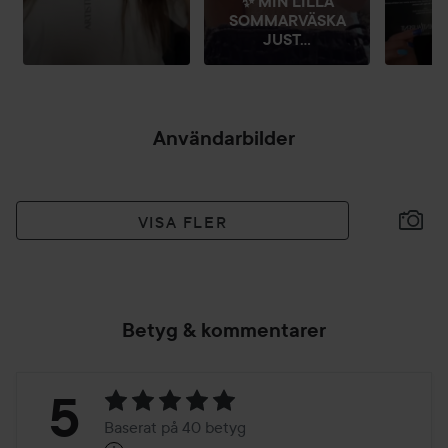
✨ MIN LILLA
SOMMARVÄSKA
JUST...
Användarbilder
VISA FLER
Betyg & kommentarer
Betyg:
5
Baserat på 40 betyg