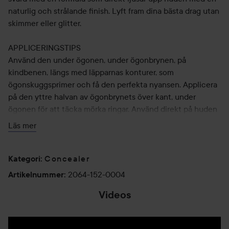
naturlig och strålande finish. Lyft fram dina bästa drag utan
skimmer eller glitter.
APPLICERINGSTIPS
Använd den under ögonen, under ögonbrynen, på
kindbenen, längs med läpparnas konturer, som
ögonskuggsprimer och få den perfekta nyansen. Applicera
på den yttre halvan av ögonbrynets över kant, under
ögonen för att täcka mörka ringar. Använd direkt på huden
eller ovanpå foundation.
Läs mer
FORMULA
Innehåller ljusreflekterande pigment, ruscus och E-vitamin.
Concealer
Kategori
:
2064-152-0004
Artikelnummer
:
Touche Éclat är enkel att tona ut i huden utan synliga
Videos
övergångar, du får bara en fräsch och naturlig lyster. Precis
som din hud – men bättre!