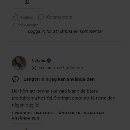
Kommentera
1 gillar
992 visningar
Logga in
för att lämna en kommentar
Natalie
Användarens roll: Lyko Creator.
7 månader
Inlägget skapades 7 månader
LYKO CREATOR
Längtar tills jag kan använda den
Har hört att denna ska vara bland de bästa 
produkterna hos Ysl. Ser fram emot att få testa den 
någon dag 😍
1 PRODUKT I INLÄGGET LÄNGTAR TILLS JAG KAN
ANVÄNDA DEN