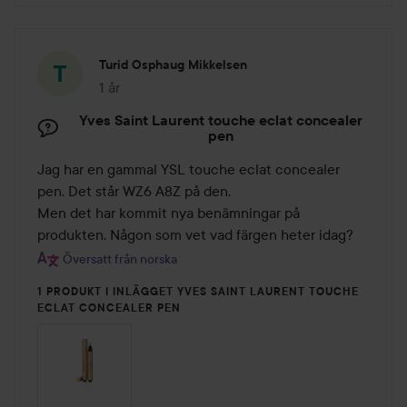
Turid Osphaug Mikkelsen
1 år
Inlägget skapades 1 år
Yves Saint Laurent touche eclat concealer
pen
Jag har en gammal YSL touche eclat concealer 
pen. Det står WZ6 A8Z på den. 

Men det har kommit nya benämningar på 
produkten. Någon som vet vad färgen heter idag?
Översatt från norska
1 PRODUKT I INLÄGGET YVES SAINT LAURENT TOUCHE
ECLAT CONCEALER PEN