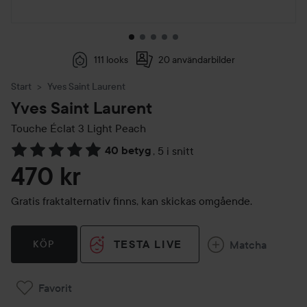
111 looks
20 användarbilder
Start
Yves Saint Laurent
Yves Saint Laurent
Touche Éclat
3 Light Peach
40 betyg
,
5 i snitt
Hoppa till Betyg & kommentarer
470 kr
Gratis fraktalternativ finns, kan skickas omgående.
TESTA LIVE
Matcha
KÖP
Favorit