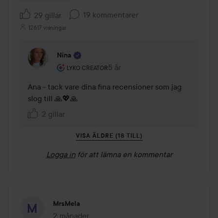
19 kommentarer
29 gillar
12617 visningar
Nina
Användarens roll: Lyko Creator.
5 år
Kommentaren lades 5 år
LYKO CREATOR
Ana - tack vare dina fina recensioner som jag 
slog till 🙏💖🙏
2 gillar
VISA ÄLDRE (18 TILL)
Logga in
för att lämna en kommentar
MrsMela
2 månader
Inlägget skapades 2 månader