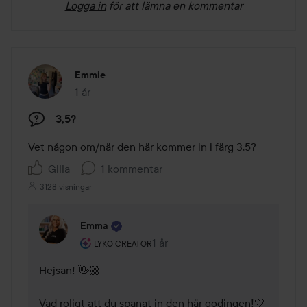
Logga in
för att lämna en kommentar
Emmie
1 år
Inlägget skapades 1 år
3,5?
Vet någon om/när den här kommer in i färg 3,5?
Gilla
1 kommentar
3128 visningar
Emma
Användarens roll: Lyko Creator.
1 år
Kommentaren lades 1 år
LYKO CREATOR
Hejsan! 👋🏼 

Vad roligt att du spanat in den här godingen!🤍 
