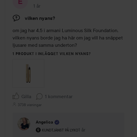
1 år
Inlägget skapades 1 år
vilken nyans?
om jag har 4,5 i armani Luminous Silk Foundation, 
vilken nyans borde jag ha här om jag vill ha snäppet 
ljusare med samma underton?
1 PRODUKT I INLÄGGET VILKEN NYANS?
Gilla
1 kommentar
3738 visningar
Angelica
Användarens roll: Kundtjänst på Lyko.
1 år
Kommentaren lades 1 år
KUNDTJÄNST PÅ LYKO