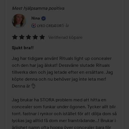
Mest hjälpsamma positiva
Nina
Användarens roll: Lyko Creator.
5 år
Inlägget skapades 5 år
LYKO CREATOR
Verifierad köpare
Betyg:
Sjukt bra!!
5
av
Jag har tidigare använt Rituals light up concealer 
5
och den har jag älskat! Dessvärre slutade Rituals 
tillverka den och jag letade efter en ersättare. Jag 
köpte denna och nu behöver jag inte leta mer! 
Denna är 👌 

Jag brukar ha STORA problem med att hitta en 
concealer som funkar under ögonen. Tycker allt blir 
torrt, fastnar i rynkor och istället för att dölja dom så 
lyckas jag alltid få dom mer framträdande...! Brukar i 
ärlighet namn ofta hoppa över concealer bara för 