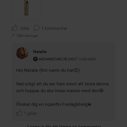
Gilla
1 kommentar
1386 visningar
Natalie
Användarens roll: Medarbetare på Lyko.
7 månader
Kommentaren lades 7 må
MEDARBETARE PÅ LYKO
Hej Natalie (fint namn du har😊)

Vad roligt att du ser fram emot att testa denna 
och hoppas du ska trivas massor med den🤩

Önskar dig en superfin Fredag&helg💫
1 gillar
Logga in
för att lämna en kommentar