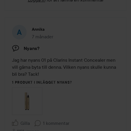
Annika
7 månader
Inlägget skapades 7 månader
Nyans?
Jag har nyans 01 på Clarins Instant Concealer men 
vill gärna byta till denna. Vilken nyans skulle kunna 
bli bra? Tack! 
1 PRODUKT I INLÄGGET NYANS?
Gilla
1 kommentar