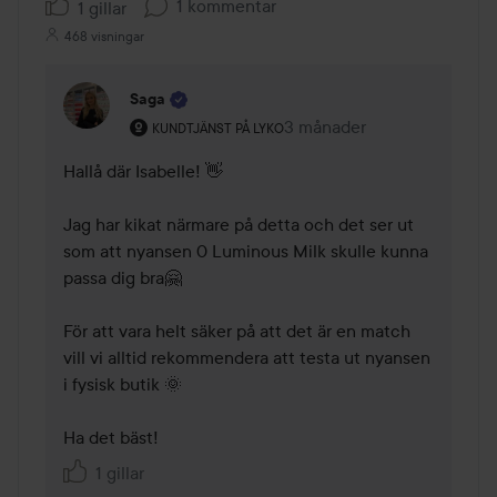
1 kommentar
1 gillar
468 visningar
Saga
Användarens roll: Kundtjänst på Lyko.
3 månader
Kommentaren lades 3 mån
KUNDTJÄNST PÅ LYKO
Hallå där Isabelle! 👋 

Jag har kikat närmare på detta och det ser ut 
som att nyansen 0 Luminous Milk skulle kunna 
passa dig bra🤗

För att vara helt säker på att det är en match 
vill vi alltid rekommendera att testa ut nyansen 
i fysisk butik 🌞 

Ha det bäst!  
1 gillar