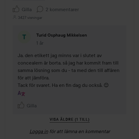
Gilla
2 kommentarer
3427 visningar
Turid Osphaug Mikkelsen
1 år
Kommentaren lades 1 år
Ja, den etikett jag minns var i slutet av 
concealern är borta, så jag har kommit fram till 
samma lösning som du - ta med den till affären 
för att jämföra. 

Tack för svaret. Ha en fin dag du också. 😊
Gilla
VISA ÄLDRE (1 TILL)
Logga in
för att lämna en kommentar