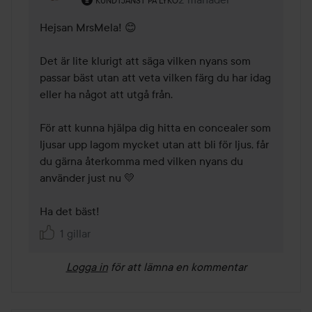
Kommentaren lades 2 mån
KUNDTJÄNST PÅ LYKO
Hejsan MrsMela! 😊 

Det är lite klurigt att säga vilken nyans som 
passar bäst utan att veta vilken färg du har idag 
eller ha något att utgå från.

För att kunna hjälpa dig hitta en concealer som 
ljusar upp lagom mycket utan att bli för ljus, får 
du gärna återkomma med vilken nyans du 
använder just nu 💛 

Ha det bäst! 
1 gillar
Logga in
för att lämna en kommentar