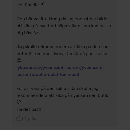
Hej Emelie 👋

Den här var lite klurig då jag endast har bilder 
att kika på, svart att säga vilken som kan passa 
dig bäst 🤍

Jag skulle rekommendera att kika på den som 
heter 2 Luminous Ivory. Den är då ganska ljus 
lyko.com/sv/yves-saint-laurent/yves-saint-
laurenttouche-eclat-luminou3
För att vara på den säkra sidan skulle jag 
rekommendera att kika på nyansen i en butik 
🤍

Ha det bäst!
1 gillar