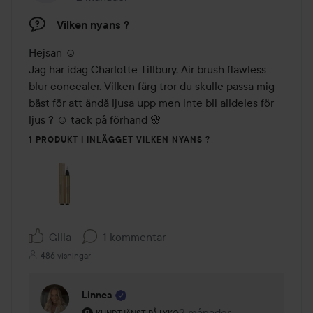
Vilken nyans ?
Hejsan ☺️

Jag har idag Charlotte Tillbury, Air brush flawless 
blur concealer. Vilken färg tror du skulle passa mig 
bäst för att ändå ljusa upp men inte bli alldeles för 
ljus ? ☺️ tack på förhand 🌸
1 PRODUKT I INLÄGGET VILKEN NYANS ?
Gilla
1 kommentar
486 visningar
Linnea
Användarens roll: Kundtjänst på Lyko.
2 månader