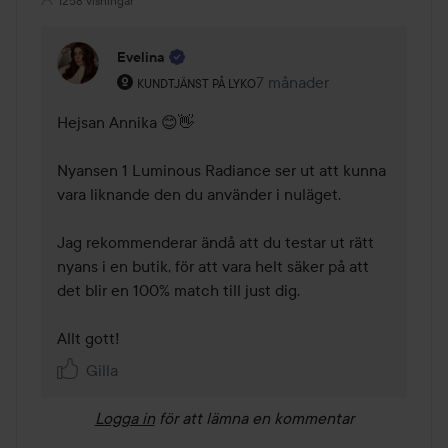
1258 visningar
Evelina
Användarens roll: Kundtjänst på Lyko.
7 månader
Kommentaren lades 7 måna
KUNDTJÄNST PÅ LYKO
Hejsan Annika 😊👋 

Nyansen 1 Luminous Radiance ser ut att kunna 
vara liknande den du använder i nuläget. 

Jag rekommenderar ändå att du testar ut rätt 
nyans i en butik, för att vara helt säker på att 
det blir en 100% match till just dig. 

Allt gott!
Gilla
Logga in
för att lämna en kommentar