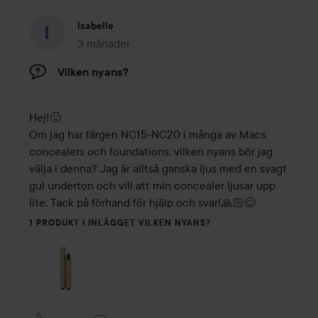
Isabelle
3 månader
Inlägget skapades 3 månader
Vilken nyans?
Hej!🙂

Om jag har färgen NC15-NC20 i många av Macs 
concealers och foundations, vilken nyans bör jag 
välja i denna? Jag är alltså ganska ljus med en svagt 
gul underton och vill att min concealer ljusar upp 
1 PRODUKT I INLÄGGET VILKEN NYANS?