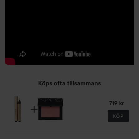
Tillgänglig i up till 9 nyanser.
Användning:
Applicera på den yttre halvan av ögonbrynets över kant,
under ögonen för att täcka mörka ringar, längs kindbenens
övre del och på näsbryggan.
3 ml
Köps ofta tillsammans
719 kr
KÖP