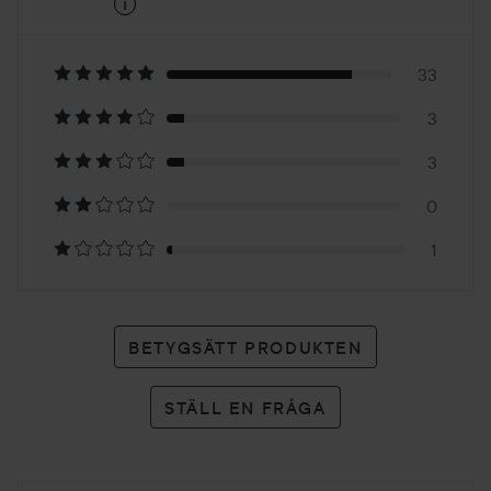
i
5
Baserat
på
33
3
40
3
betyg
0
1
BETYGSÄTT PRODUKTEN
STÄLL EN FRÅGA