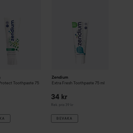
Rek
m
Zendium
rotect Toothpaste
75
Extra Fresh Toothpaste
75 ml
34 kr
Rekommenderat pris 39 kr
Rek. pris 39 kr
KA
BEVAKA