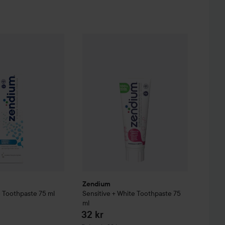
38 kr
sh + White Toothpaste
75 ml
Zendium
Sensitive + White Toothpaste
75
Rekommenderat pris 39 kr
Zendium
e Toothpaste
75 ml
Sensitive + White Toothpaste
75
ml
32 kr