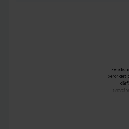
Zendium 
beror det 
därf
svavelh