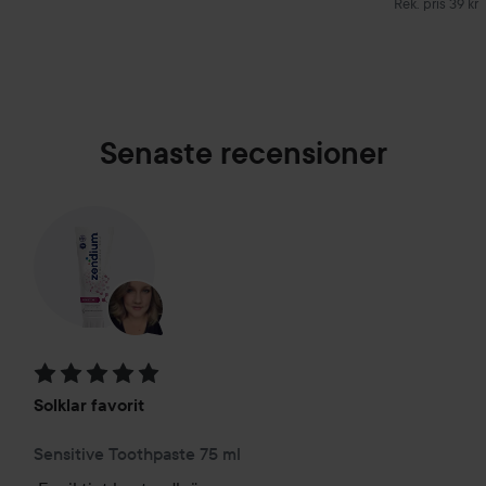
 kr
Rekommenderat
Rek. pris 39 kr
Senaste recensioner
Betyg: 5 av 5
Solklar favorit
Sensitive Toothpaste 75 ml