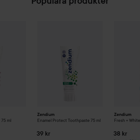
Populära produkter
Zendium
32 kr
Enamel Protect Toothpaste
75 ml
39 kr
 Toothpaste
75 ml
Zendium
Fre
Rekommenderat pris 39 kr
Zendium
Zendium
e
75 ml
Enamel Protect Toothpaste
75 ml
Fresh + Whit
39 kr
38 kr