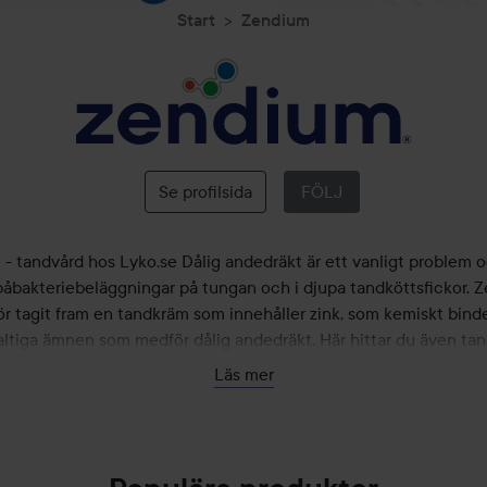
Start
Zendium
Zendium
Se profilsida
FÖLJ
- tandvård hos Lyko.se Dålig andedräkt är ett vanligt problem o
påbakteriebeläggningar på tungan och i djupa tandköttsfickor. 
ör tagit fram en tandkräm som innehåller zink, som kemiskt bind
altiga ämnen som medför dålig andedräkt. Här hittar du även tan
anpassade för barn.
Läs mer