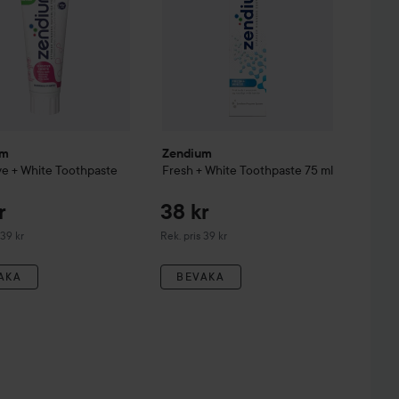
um
Zendium
ve + White Toothpaste
Fresh + White Toothpaste
75 ml
r
38 kr
derat pris 39 kr
Rekommenderat pris 39 kr
 39 kr
Rek. pris 39 kr
AKA
BEVAKA
4 kr