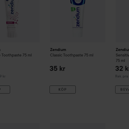
m
Zendium
Zendi
e Toothpaste
75 ml
Classic Toothpaste
75 ml
Sensiti
75 ml
35 kr
32 k
erat pris 39 kr
Rekommen
9 kr
Rek. pris
P
KÖP
BEV
m
Enamel Protect Toothpaste
75 ml
3
39 kr
Zendium
Extra Fresh Toothpaste
75 ml