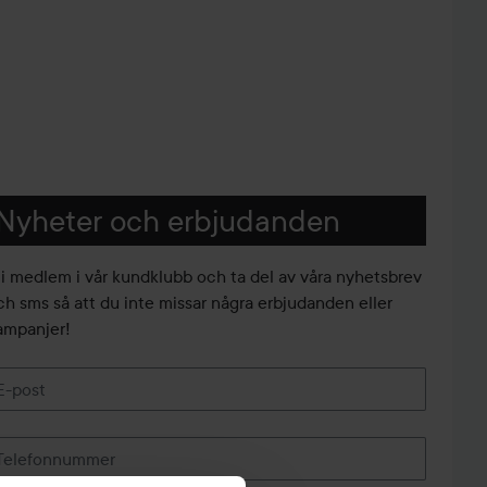
Nyheter och erbjudanden
li medlem i vår kundklubb och ta del av våra nyhetsbrev
ch sms så att du inte missar några erbjudanden eller
ampanjer!
E-post
Telefonnummer