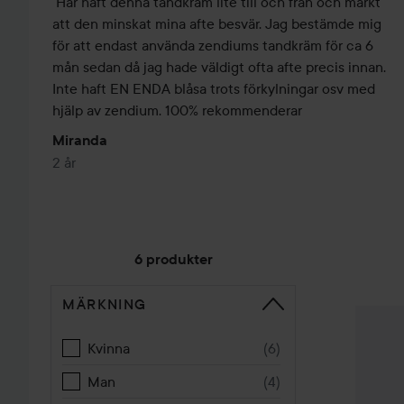
Har haft denna tandkräm lite till och från och märkt 
att den minskat mina afte besvär. Jag bestämde mig 
för att endast använda zendiums tandkräm för ca 6 
mån sedan då jag hade väldigt ofta afte precis innan. 
Inte haft EN ENDA blåsa trots förkylningar osv med 
hjälp av zendium. 100% rekommenderar 
Miranda
2 år
6 produkter
MÄRKNING
HOPPA TILL SORTERA
Zendiu
Kvinna
(
6
)
Man
(
4
)