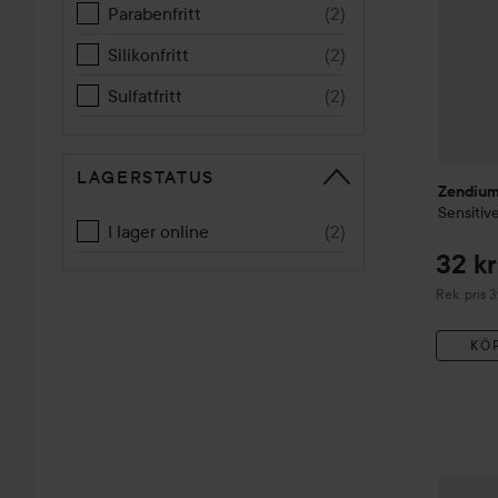
Parabenfritt
(
2
)
Silikonfritt
(
2
)
Sulfatfritt
(
2
)
LAGERSTATUS
Zendiu
Sensitiv
I lager online
(
2
)
32 kr
Rekommend
Rek. pris 3
KÖ
Zendiu