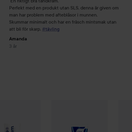
En riktigt bra tandkräm.

Perfekt med en produkt utan SLS, denna är given om 
man har problem med afteblåsor i munnen. 

Skummar minimalt och har en fräsch mintsmak utan 
att bli för skarp. 
#tävling
Amanda
3 år
Zendium
32 kr
Classic Toothpaste
75 ml
35 kr
m
Sensitive Toothpaste
75 ml
Zendi
Rekommenderat pris 39 kr