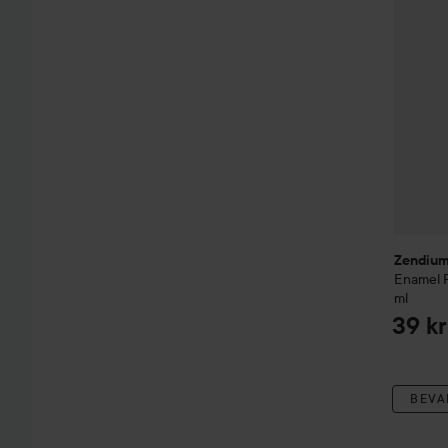
Zendiu
Enamel P
ml
39 kr
BEVA