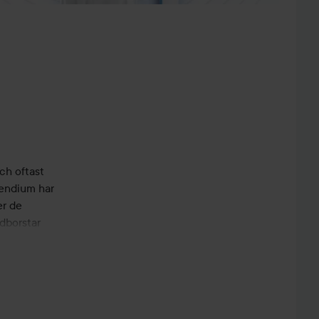
ch oftast
Zendium har
er de
dborstar