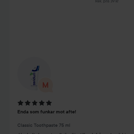
Rekommenderat pris 39
Rek. pris 39 kr
HOPPA ÖVER SEKTIONEN
Betyg: 5 av 5
Enda som funkar mot afte!
Classic Toothpaste 75 ml