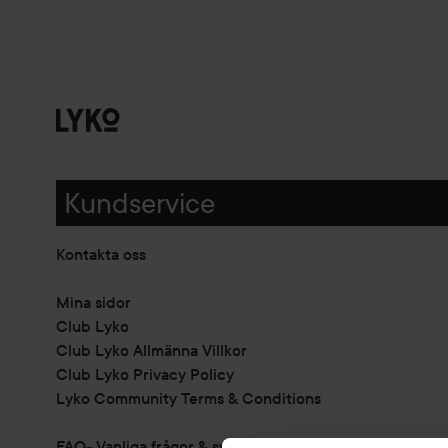
Kundservice
Kontakta oss
Mina sidor
Club Lyko
Club Lyko Allmänna Villkor
Club Lyko Privacy Policy
Lyko Community Terms & Conditions
FAQ- Vanliga frågor & svar