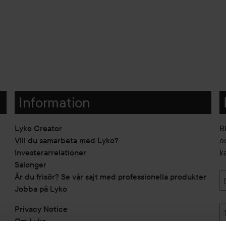
Information
Lyko Creator
B
Vill du samarbeta med Lyko?
o
Investerarrelationer
k
Salonger
Är du frisör? Se vår sajt med professionella produkter
Jobba på Lyko
Privacy Notice
Om Lyko