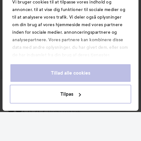
1 PRODUKTER I POSTEN ELSKER
Vi bruger cookies til at tilpasse vores indhold og
annoncer, til at vise dig funktioner til sociale medier og
til at analysere vores trafik. Vi deler også oplysninger
om din brug af vores hjemmeside med vores partnere
inden for sociale medier, annonceringspartnere og
analysepartnere. Vores partnere kan kombinere disse
Kommenter
2 likes
data med andre oplysninger, du har givet dem, eller som
5613 visninger
de har indsamlet fra din brug af deres tjenester.
Log på
for at skrive en kommentar
Tillad alle cookies
Carolina Rox
Tilpas
Brugerens rolle: Lyko Creator.
1 år
Posten blev oprettet 1 år
LYKO CREATOR
Verificeret køb
Bedømmelse:
Fungerede ikke for mig
2
ud
Synes ikke de gav så meget på vipperne, og på brynene 