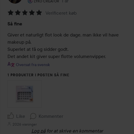
Brugerens rolle: Lyko Creator.
1 år
Posten blev oprettet 1 år
LYKO CREATOR
Verificeret køb
Bedømmelse:
Så fine
5
ud
Giver et naturligt flot look de dage, man ikke vil have 
af
makeup på.

5
Superlet at få og sidder godt.

Det andet kit giver super flotte volumenvipper.
Oversat fra svensk
1 PRODUKTER I POSTEN SÅ FINE
Like
Kommenter
2026 visninger
Log på
for at skrive en kommentar