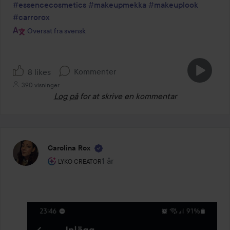
#essencecosmetics
#makeupmekka
#makeuplook
#carrorox
Oversat fra svensk
Kommenter
8 likes
390 visninger
Log på
for at skrive en kommentar
Carolina Rox
Brugerens rolle: Lyko Creator.
1 år
Posten blev oprettet 1 år
LYKO CREATOR