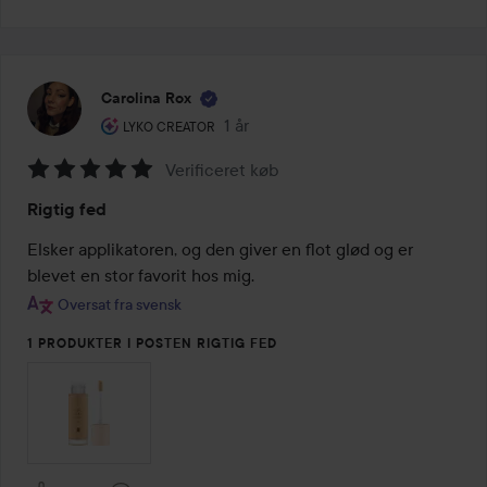
Carolina Rox
Brugerens rolle: Lyko Creator.
1 år
Posten blev oprettet 1 år
LYKO CREATOR
Verificeret køb
Bedømmelse:
Rigtig fed
5
ud
Elsker applikatoren, og den giver en flot glød og er 
af
blevet en stor favorit hos mig.
5
Oversat fra svensk
1 PRODUKTER I POSTEN RIGTIG FED