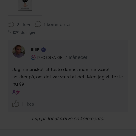
1 kommentar
2 likes
1291 visninger
ElliR
Brugerens rolle: Lyko Creator.
7 måneder
Kommentaren lades 7 måneder
LYKO CREATOR
Jeg har ønsket at teste denne, men har været 
usikker på, om det var værd at det. Men jeg vil teste 
nu 😍
1 likes
Log på
for at skrive en kommentar