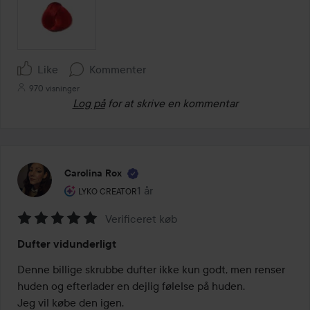
Like
Kommenter
970 visninger
Log på
for at skrive en kommentar
Carolina Rox
Brugerens rolle: Lyko Creator.
1 år
Posten blev oprettet 1 år
LYKO CREATOR
Verificeret køb
Bedømmelse:
Dufter vidunderligt
5
ud
Denne billige skrubbe dufter ikke kun godt, men renser 
af
huden og efterlader en dejlig følelse på huden.

5
Jeg vil købe den igen.