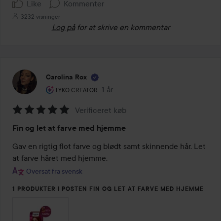
Like
Kommenter
3232 visninger
Log på
for at skrive en kommentar
Carolina Rox
Brugerens rolle: Lyko Creator.
1 år
Posten blev oprettet 1 år
LYKO CREATOR
Verificeret køb
Bedømmelse:
Fin og let at farve med hjemme
5
ud
Gav en rigtig flot farve og blødt samt skinnende hår. Let 
af
at farve håret med hjemme.
5
Oversat fra svensk
1 PRODUKTER I POSTEN FIN OG LET AT FARVE MED HJEMME