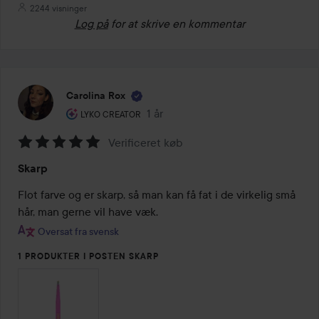
2244 visninger
Log på
for at skrive en kommentar
Carolina Rox
Brugerens rolle: Lyko Creator.
1 år
Posten blev oprettet 1 år
LYKO CREATOR
Verificeret køb
Bedømmelse:
Skarp
5
ud
Flot farve og er skarp, så man kan få fat i de virkelig små 
af
hår, man gerne vil have væk.
5
Oversat fra svensk
1 PRODUKTER I POSTEN SKARP