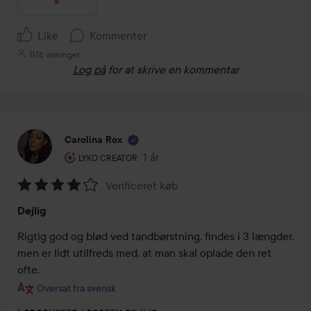
Like
Kommenter
1176 visninger
Log på
for at skrive en kommentar
Carolina Rox
Brugerens rolle: Lyko Creator.
1 år
Posten blev oprettet 1 år
LYKO CREATOR
Verificeret køb
Bedømmelse:
Dejlig
4
ud
Rigtig god og blød ved tandbørstning, findes i 3 længder, 
af
men er lidt utilfreds med, at man skal oplade den ret 
5
ofte.
Oversat fra svensk