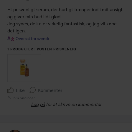
5
ud
Et prisvenligt serum, der hurtigt trænger ind i mit ansigt 
af
og giver min hud lidt glød. 

5
Jeg synes, dette er virkelig fantastisk, og jeg vil købe 
det igen.
Oversat fra svensk
1 PRODUKTER I POSTEN PRISVENLIG
Like
Kommenter
1587 visninger
Log på
for at skrive en kommentar