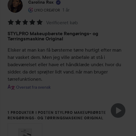
Carolina Rox
Brugerens rolle: Lyko Creator.
1 år
Posten blev oprettet 1 år
LYKO CREATOR
Verificeret køb
Bedømmelse:
STYLPRO Makeupbørste Rengørings- og
5
Tørringsmaskine Original
ud
Elsker at man kan få børsterne tørre hurtigt efter man 
af
har vasket dem. Men jeg ville anbefale at stå i 
5
badeværelset eller have et håndklæde under, hvor du 
sidder, da det sprøjter lidt vand, når man bruger 
tørrefunktionen.
Oversat fra svensk
1 PRODUKTER I POSTEN STYLPRO MAKEUPBØRSTE
RENGØRINGS- OG TØRRINGSMASKINE ORIGINAL