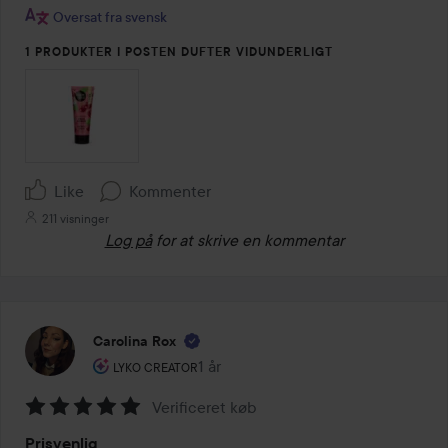
Oversat fra svensk
1 PRODUKTER I POSTEN DUFTER VIDUNDERLIGT
Like
Kommenter
211 visninger
Log på
for at skrive en kommentar
Carolina Rox
Brugerens rolle: Lyko Creator.
1 år
Posten blev oprettet 1 år
LYKO CREATOR
Verificeret køb
Bedømmelse:
Prisvenlig