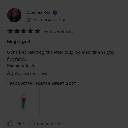
Carolina Rox
Brugerens rolle: Lyko Creator.
1 år
Posten blev oprettet 1 år
LYKO CREATOR
Verificeret køb
Bedømmelse:
Meget godt
5
ud
Gør håret blødt og fint efter brug, og man får en rigtig 
af
flot farve. 

5
Kan anbefales.
Oversat fra svensk
1 PRODUKTER I POSTEN MEGET GODT
Like
Kommenter