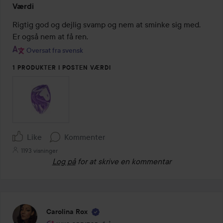
Værdi
5
ud
Rigtig god og dejlig svamp og nem at sminke sig med.

af
Er også nem at få ren.
5
Oversat fra svensk
1 PRODUKTER I POSTEN VÆRDI
Like
Kommenter
1193 visninger
Log på
for at skrive en kommentar
Carolina Rox