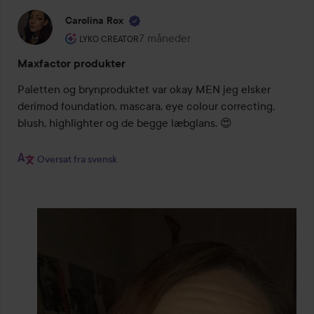
Carolina Rox
Brugerens rolle: Lyko Creator.
7 måneder
Posten blev oprettet 7 måneder
LYKO CREATOR
Maxfactor produkter
Paletten og brynproduktet var okay MEN jeg elsker 
derimod foundation, mascara, eye colour correcting, 
blush, highlighter og de begge læbglans. 😍

Oversat fra svensk