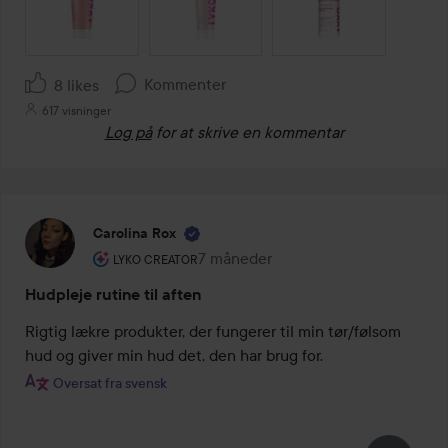
Kommenter
8 likes
617 visninger
Log på
for at skrive en kommentar
Carolina Rox
Brugerens rolle: Lyko Creator.
7 måneder
Posten blev oprettet 7 måneder
LYKO CREATOR
Hudpleje rutine til aften
Rigtig lækre produkter, der fungerer til min tør/følsom 
hud og giver min hud det, den har brug for.
Oversat fra svensk