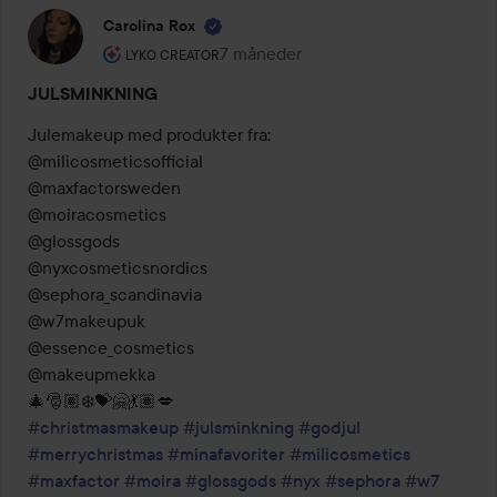
Carolina Rox
Brugerens rolle: Lyko Creator.
7 måneder
Posten blev oprettet 7 måneder
LYKO CREATOR
JULSMINKNING
Julemakeup med produkter fra:

@milicosmeticsofficial 

@maxfactorsweden 

@moiracosmetics 

@glossgods 

@nyxcosmeticsnordics 

@sephora_scandinavia 

@w7makeupuk 

@essence_cosmetics 

@makeupmekka 

#christmasmakeup
#julsminkning
#godjul
#merrychristmas
#minafavoriter
#milicosmetics
#maxfactor
#moira
#glossgods
#nyx
#sephora
#w7