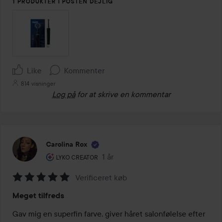
1 PRODUKTER I POSTEN DEJLIG
Like
Kommenter
814 visninger
Log på
for at skrive en kommentar
Carolina Rox
Brugerens rolle: Lyko Creator.
1 år
Posten blev oprettet 1 år
LYKO CREATOR
Verificeret køb
Bedømmelse:
Meget tilfreds
5
ud
Gav mig en superfin farve, giver håret salonfølelse efter 