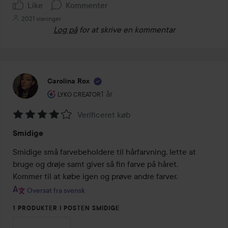
Like
Kommenter
2021 visninger
Log på
for at skrive en kommentar
Carolina Rox
Brugerens rolle: Lyko Creator.
1 år
Posten blev oprettet 1 år
LYKO CREATOR
Verificeret køb
Bedømmelse:
Smidige
4
ud
Smidige små farvebeholdere til hårfarvning, lette at 
af
bruge og drøje samt giver så fin farve på håret.

5
Kommer til at købe igen og prøve andre farver.
Oversat fra svensk
1 PRODUKTER I POSTEN SMIDIGE