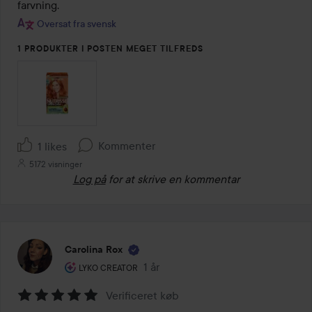
af
farvning.
5
Oversat fra svensk
1 PRODUKTER I POSTEN MEGET TILFREDS
Kommenter
1 likes
5172 visninger
Log på
for at skrive en kommentar
Carolina Rox
Brugerens rolle: Lyko Creator.
1 år
Posten blev oprettet 1 år
LYKO CREATOR
Verificeret køb
Bedømmelse: