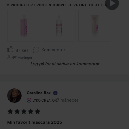
5 PRODUKTER I POSTEN HUDPLEJE RUTINE TIL AFTEN
SPRING OVER SEKTIONEN
Kommenter
8 likes
491 visninger
Log på
for at skrive en kommentar
Carolina Rox
Brugerens rolle: Lyko Creator.
7 måneder
Posten blev oprettet 7 måneder
LYKO CREATOR
Bedømmelse:
Min favorit mascara 2025
5