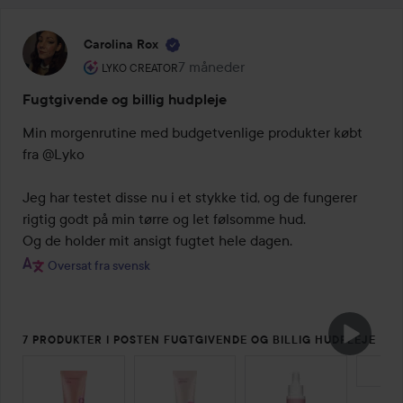
Carolina Rox
Brugerens rolle: Lyko Creator.
7 måneder
Posten blev oprettet 7 måneder
LYKO CREATOR
Fugtgivende og billig hudpleje
Min morgenrutine med budgetvenlige produkter købt 
fra @Lyko

Jeg har testet disse nu i et stykke tid, og de fungerer 
rigtig godt på min tørre og let følsomme hud.

Og de holder mit ansigt fugtet hele dagen.
Oversat fra svensk
7 PRODUKTER I POSTEN FUGTGIVENDE OG BILLIG HUDPLEJE
SPRING OVER SEKTIONEN