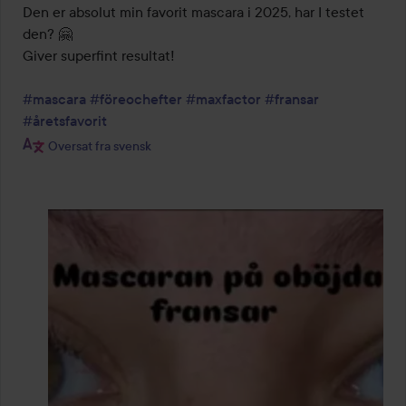
ud
Den er absolut min favorit mascara i 2025, har I testet 
af
den? 🤗

5
Giver superfint resultat! 

#mascara
#föreochefter
#maxfactor
#fransar
#åretsfavorit
Oversat fra svensk