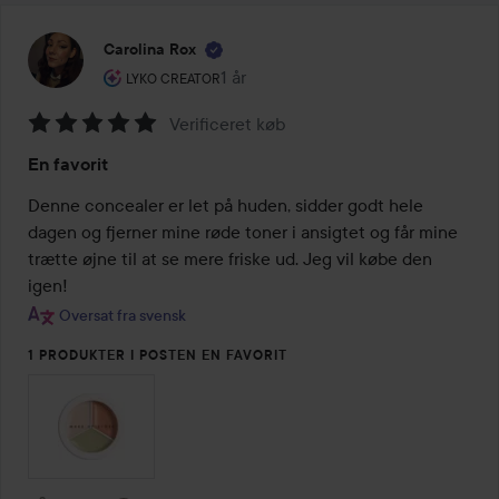
Carolina Rox
Brugerens rolle: Lyko Creator.
1 år
Posten blev oprettet 1 år
LYKO CREATOR
Verificeret køb
Bedømmelse:
En favorit
5
ud
Denne concealer er let på huden, sidder godt hele 
af
dagen og fjerner mine røde toner i ansigtet og får mine 
5
trætte øjne til at se mere friske ud. Jeg vil købe den 
igen!
Oversat fra svensk
1 PRODUKTER I POSTEN EN FAVORIT