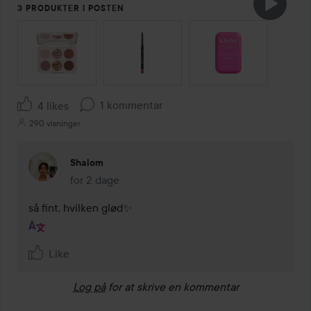
3 PRODUKTER I POSTEN
SPRING OVER SEKTIONEN
1 kommentar
4 likes
290 visninger
Shalom
for 2 dage
Kommentaren lades for 2 dage
så fint, hvilken glød✨
Like
Log på
for at skrive en kommentar