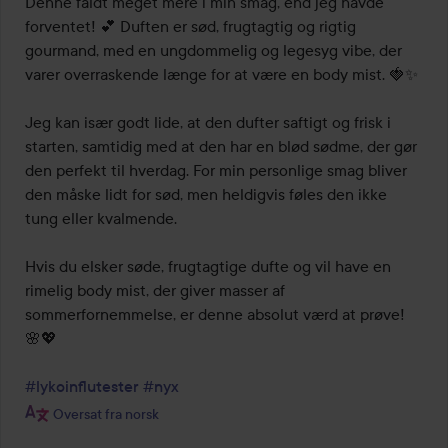
Denne faldt meget mere i min smag, end jeg havde 
af
forventet! 💕 Duften er sød, frugtagtig og rigtig 
5
gourmand, med en ungdommelig og legesyg vibe, der 
varer overraskende længe for at være en body mist. 🍓✨

Jeg kan især godt lide, at den dufter saftigt og frisk i 
starten, samtidig med at den har en blød sødme, der gør 
den perfekt til hverdag. For min personlige smag bliver 
den måske lidt for sød, men heldigvis føles den ikke 
tung eller kvalmende.

Hvis du elsker søde, frugtagtige dufte og vil have en 
rimelig body mist, der giver masser af 
sommerfornemmelse, er denne absolut værd at prøve! 
🌸💖

#lykoinflutester
#nyx
Oversat fra norsk