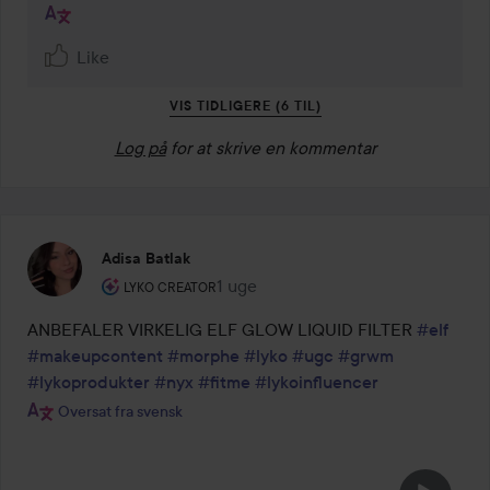
Like
VIS TIDLIGERE (6 TIL)
Log på
for at skrive en kommentar
Adisa Batlak
Brugerens rolle: Lyko Creator.
1 uge
Posten blev oprettet 1 uge
LYKO CREATOR
ANBEFALER VIRKELIG ELF GLOW LIQUID FILTER 
#elf
#makeupcontent
#morphe
#lyko
#ugc
#grwm
#lykoprodukter
#nyx
#fitme
#lykoinfluencer
Oversat fra svensk