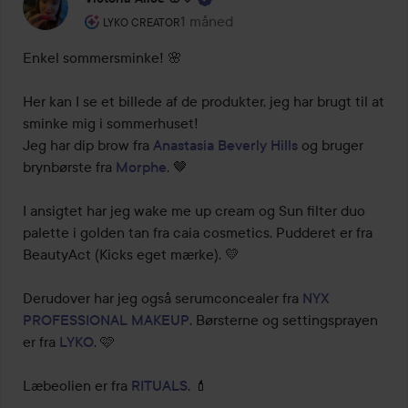
Brugerens rolle: Lyko Creator.
1 måned
Posten blev oprettet 1 måned
LYKO CREATOR
Enkel sommersminke! 🌸

Her kan I se et billede af de produkter, jeg har brugt til at 
sminke mig i sommerhuset!

Jeg har dip brow fra 
Anastasia Beverly Hills
 og bruger 
brynbørste fra 
Morphe
. 🤎

I ansigtet har jeg wake me up cream og Sun filter duo 
palette i golden tan fra caia cosmetics. Pudderet er fra 
BeautyAct (Kicks eget mærke). 💛

Derudover har jeg også serumconcealer fra 
NYX 
PROFESSIONAL MAKEUP
. Børsterne og settingsprayen 
er fra 
LYKO
. 🩷

Læbeolien er fra 
RITUALS
. 💄
