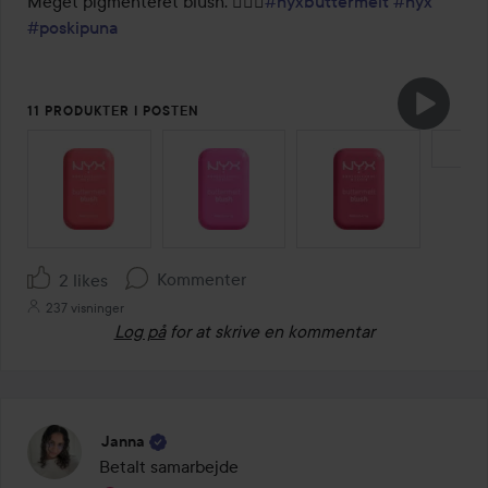
Meget pigmenteret blush. 💁🏼‍♀️
#nyxbuttermelt
#nyx
#poskipuna
11 PRODUKTER I POSTEN
SPRING OVER SEKTIONEN
Kommenter
2 likes
237 visninger
Log på
for at skrive en kommentar
Janna
Betalt samarbejde