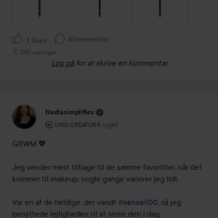
Kommenter
1 likes
290 visninger
Log på
for at skrive en kommentar
Nadiasimplifies
Brugerens rolle: Lyko Creator.
4 uger
Posten blev oprettet 4 uger
LYKO CREATOR
GRWM 💖

Jeg vender mest tilbage til de samme favoritter, når det 
kommer til makeup, nogle gange varierer jeg lidt.

Var en af de heldige, der vandt 
#sensai100
, så jeg 
benyttede lejligheden til at teste den i dag.
