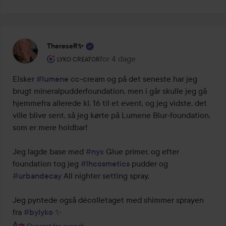
ThereseR✨
Brugerens rolle: Lyko Creator.
for 4 dage
Posten blev oprettet for 4 dage
LYKO CREATOR
Elsker 
#lumene
 cc-cream og på det seneste har jeg 
brugt mineralpudderfoundation, men i går skulle jeg gå 
hjemmefra allerede kl. 16 til et event, og jeg vidste, det 
ville blive sent, så jeg kørte på Lumene Blur-foundation, 
som er mere holdbar!

Jeg lagde base med 
#nyx
 Glue primer, og efter 
foundation tog jeg 
#lhcosmetics
 pudder og 
#urbandecay
 All nighter setting spray.

Jeg pyntede også décolletaget med shimmer sprayen 
fra 
#bylyko
Oversat fra svensk