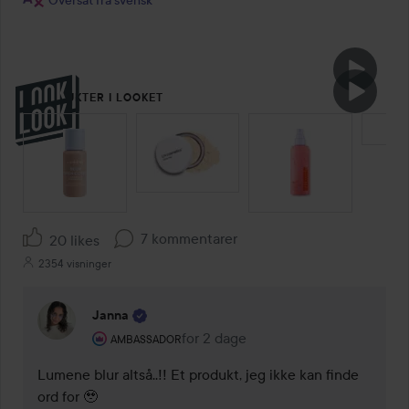
5 PRODUKTER I LOOKET
SPRING OVER SEKTIONEN
7 kommentarer
20 likes
2354 visninger
Janna
Brugerens rolle: Ambassador.
for 2 dage
Kommentaren lades for 2 dage
AMBASSADOR
Lumene blur altså..!! Et produkt, jeg ikke kan finde 
ord for 🥹