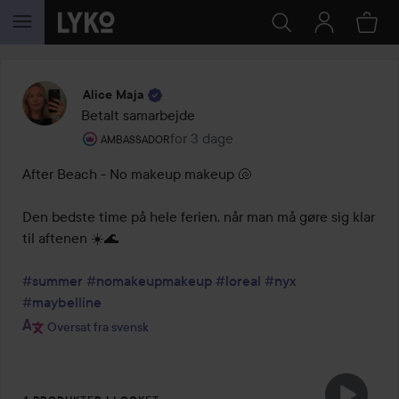
GÅ TIL INDHOLD
Alice Maja
Betalt samarbejde
Brugerens rolle: Ambassador.
for 3 dage
Posten blev oprettet for 3 dage
AMBASSADOR
After Beach - No makeup makeup 🐚

Den bedste time på hele ferien, når man må gøre sig klar 
til aftenen ☀️🌊

#summer
#nomakeupmakeup
#loreal
#nyx
#maybelline
Oversat fra svensk