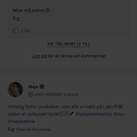
Wow må prøve 😍
Like
VIS TIDLIGERE (2 TIL)
Log på
for at skrive en kommentar
Maja
Brugerens rolle: Lyko Creator.
1 måned
Posten blev oprettet 1 måned
LYKO CREATOR
Virkelig flotte produkter, som alle er købt på Lyko🫶🏼 
elsker et solkysset look!🇬🇷💕 
#lykocommunity
#nyx
#maybelline
Oversat fra svensk