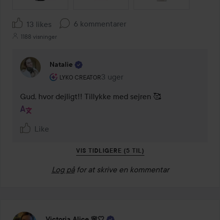
6 kommentarer
13 likes
1188 visninger
Natalie
Brugerens rolle: Lyko Creator.
3 uger
Kommentaren lades 3 uger
LYKO CREATOR
Gud, hvor dejligt!! Tillykke med sejren 🥰
Like
VIS TIDLIGERE (5 TIL)
Log på
for at skrive en kommentar
Victoria Alice 🌸🤍