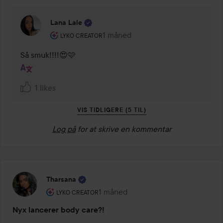
Lana Lale
Brugerens rolle: Lyko Creator.
1 måned
Kommentaren lades 1 måned
LYKO CREATOR
Så smuk!!!!😍🩷
1 likes
VIS TIDLIGERE (5 TIL)
Log på
for at skrive en kommentar
Tharsana
Brugerens rolle: Lyko Creator.
1 måned
Posten blev oprettet 1 måned
LYKO CREATOR
Nyx lancerer body care?!