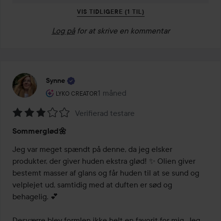
VIS TIDLIGERE (1 TIL)
Log på
for at skrive en kommentar
Synne
Brugerens rolle: Lyko Creator.
1 måned
Posten blev oprettet 1 måned
LYKO CREATOR
Verifierad testare
Bedømmelse:
Sommerglød🌼
3
ud
Jeg var meget spændt på denne, da jeg elsker 
af
produkter, der giver huden ekstra glød! ✨ Olien giver 
5
bestemt masser af glans og får huden til at se sund og 
velplejet ud, samtidig med at duften er sød og 
behagelig. 💕

Desværre blev formlen ikke helt en favorit for mig. Jeg 