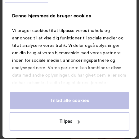
#lykoinflutester
#nyx
Oversat fra norsk
Denne hjemmeside bruger cookies
Vi bruger cookies til at tilpasse vores indhold og
annoncer, til at vise dig funktioner til sociale medier og
til at analysere vores trafik. Vi deler også oplysninger
om din brug af vores hjemmeside med vores partnere
inden for sociale medier, annonceringspartnere og
analysepartnere. Vores partnere kan kombinere disse
data med andre oplysninger, du har givet dem, eller som
de har indsamlet fra din brug af deres tjenester.
Tillad alle cookies
Tilpas