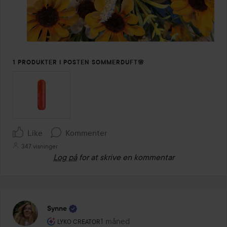
1 PRODUKTER I POSTEN SOMMERDUFT🌸
Like
Kommenter
347 visninger
Log på
for at skrive en kommentar
Synne
Brugerens rolle: Lyko Creator.
1 måned
Posten blev oprettet 1 måned
LYKO CREATOR