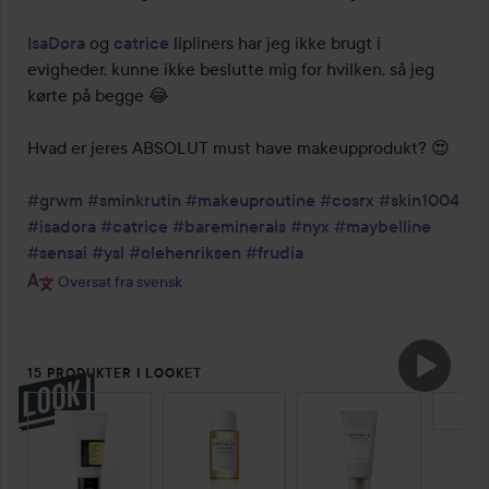
IsaDora
 og 
catrice
 lipliners har jeg ikke brugt i 
evigheder, kunne ikke beslutte mig for hvilken, så jeg 
kørte på begge 😂

Hvad er jeres ABSOLUT must have makeupprodukt? 😍

#grwm
#sminkrutin
#makeuproutine
#cosrx
#skin1004
#isadora
#catrice
#bareminerals
#nyx
#maybelline
#sensai
#ysl
#olehenriksen
#frudia
Oversat fra svensk
15 PRODUKTER I LOOKET
SPRING OVER SEKTIONEN