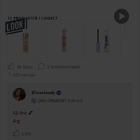
12 PRODUKTER I LOOKET
SPRING OVER SEKTIONEN
2 kommentarer
19 likes
823 visninger
Elisaclaudy
Brugerens rolle: Lyko Creator.
1 måned
Kommentaren lades 1 måned
LYKO CREATOR
Så fint 💕
Like