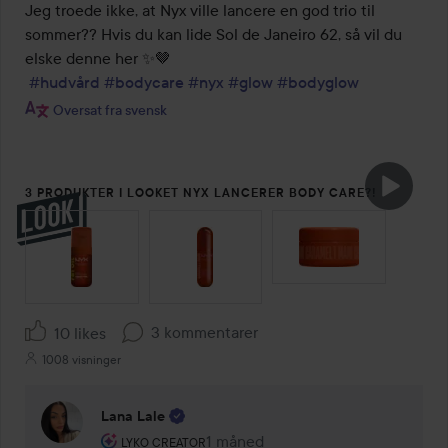
Jeg troede ikke, at Nyx ville lancere en god trio til 
sommer?? Hvis du kan lide Sol de Janeiro 62, så vil du 
elske denne her ✨🤎

#hudvård
#bodycare
#nyx
#glow
#bodyglow
Oversat fra svensk
3 PRODUKTER I LOOKET NYX LANCERER BODY CARE?!
SPRING OVER SEKTIONEN
3 kommentarer
10 likes
1008 visninger
Lana Lale
Brugerens rolle: Lyko Creator.
1 måned
Kommentaren lades 1 måned
LYKO CREATOR