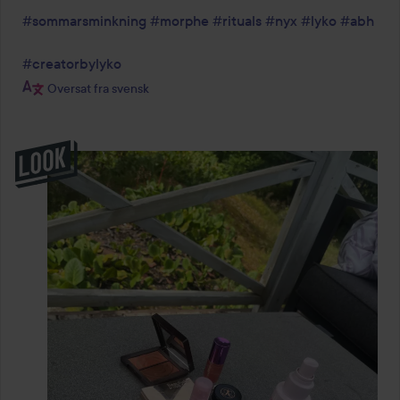
#sommarsminkning
#morphe
#rituals
#nyx
#lyko
#abh
#creatorbylyko
Oversat fra svensk