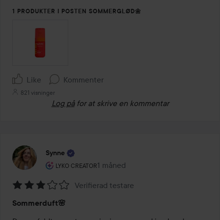
1 PRODUKTER I POSTEN SOMMERGLØD🌼
Like
Kommenter
821 visninger
Log på
for at skrive en kommentar
Synne
Brugerens rolle: Lyko Creator.
1 måned
Posten blev oprettet 1 måned
LYKO CREATOR
Verifierad testare
Bedømmelse:
Sommerduft🌸
3
ud