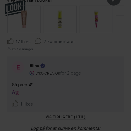
4 PRODUKTER I LOOKET
SPRING OVER SEKTIONEN
2 kommentarer
17 likes
827 visninger
Eline
Brugerens rolle: Lyko Creator.
for 2 dage
Kommentaren lades for 2 dage
LYKO CREATOR
Så pæn 💕
1 likes
VIS TIDLIGERE (1 TIL)
Log på
for at skrive en kommentar