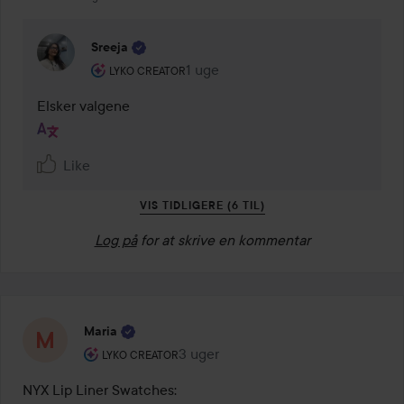
Sreeja
Brugerens rolle: Lyko Creator.
1 uge
Kommentaren lades 1 uge
LYKO CREATOR
Elsker valgene
Like
VIS TIDLIGERE (6 TIL)
Log på
for at skrive en kommentar
Maria
Brugerens rolle: Lyko Creator.
3 uger
Posten blev oprettet 3 uger
LYKO CREATOR
NYX Lip Liner Swatches:
