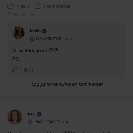
1 kommentar
11 likes
7263 visninger
Malin
Brugerens rolle: Lyko Creator.
1 uge
Kommentaren lades 1 uge
LYKO CREATOR
Vil se flere grwm 😍😍
1 likes
Log på
for at skrive en kommentar
Assi
Brugerens rolle: Lyko Creator.
1 uge
Posten blev oprettet 1 uge
LYKO CREATOR