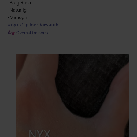
-Bleg Rosa

-Naturlig

#nyx
#lipliner
#swatch
Oversat fra norsk