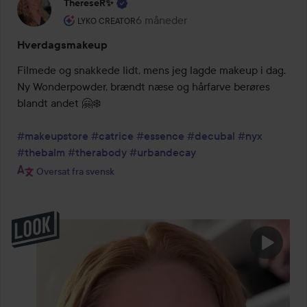
ThereseR✨
Brugerens rolle: Lyko Creator.
6 måneder
Posten blev oprettet 6 måneder
LYKO CREATOR
Hverdagsmakeup
Filmede og snakkede lidt, mens jeg lagde makeup i dag. 
Ny Wonderpowder, brændt næse og hårfarve berøres 
blandt andet 🤗❄️

#makeupstore
#catrice
#essence
#decubal
#nyx
#thebalm
#therabody
#urbandecay
Oversat fra svensk