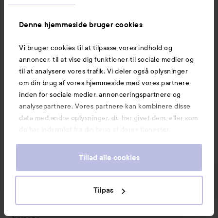
hovedet og duttede øjenskygge på de områder, jeg ville 
have skæl på.

Denne hjemmeside bruger cookies
Jeg var heldig at finde den sidste grønne palette fra 
#elf
Vi bruger cookies til at tilpasse vores indhold og
(en skygge var ødelagt, så det var nok grunden til, at den 
annoncer, til at vise dig funktioner til sociale medier og
var tilbage), og den var jo PERFEKT til dette. Da jeg tog 
til at analysere vores trafik. Vi deler også oplysninger
strømpebukserne af, pudrede jeg med 
#nyx
 HD-pudder, 
om din brug af vores hjemmeside med vores partnere
som bliver farveløst, og derefter settingspray 
inden for sociale medier, annonceringspartnere og
#urbandecay
.

analysepartnere. Vores partnere kan kombinere disse
data med andre oplysninger, du har givet dem, eller som
Så gik jeg ind med 
#isadora
 matte primer og 
#lumene
de har indsamlet fra din brug af deres tjenester.
blur foundation, hvor der manglede. Endnu en omgang 
med nyx hd-pudder og settingspray.

Tillad alle cookies
ØJNE

Øjnene fik samme base med eyeprimer og skyggerne fra 
Tilpas
elf. En sort skygge fra 
#thebalm
 gav lidt dybde og røg. 
Jeg brugte kajal grå 
#loreal
 både omkring vipperne og 