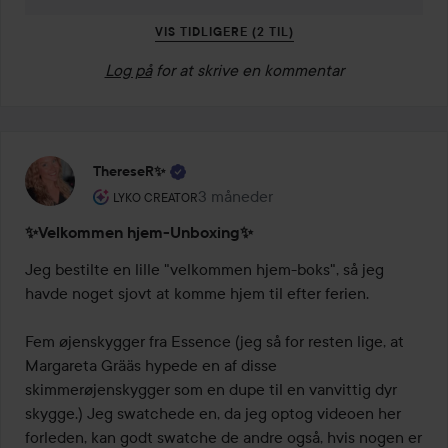
VIS TIDLIGERE (2 TIL)
Log på
for at skrive en kommentar
ThereseR✨
Brugerens rolle: Lyko Creator.
3 måneder
Posten blev oprettet 3 måneder
LYKO CREATOR
✨Velkommen hjem-Unboxing✨
Jeg bestilte en lille "velkommen hjem-boks", så jeg 
havde noget sjovt at komme hjem til efter ferien.

Fem øjenskygger fra Essence (jeg så for resten lige, at 
Margareta Grääs hypede en af disse 
skimmerøjenskygger som en dupe til en vanvittig dyr 
skygge.) Jeg swatchede en, da jeg optog videoen her 
forleden, kan godt swatche de andre også, hvis nogen er 