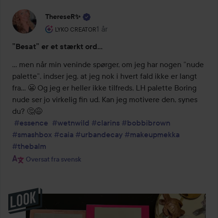
ThereseR✨
Brugerens rolle: Lyko Creator.
1 år
Posten blev oprettet 1 år
LYKO CREATOR
”Besat” er et stærkt ord…
… men når min veninde spørger, om jeg har nogen ”nude 
palette”, indser jeg, at jeg nok i hvert fald ikke er langt 
fra… 😬 Og jeg er heller ikke tilfreds, LH palette Boring 
nude ser jo virkelig fin ud. Kan jeg motivere den, synes 
du? 🤔😅 

#essence
#wetnwild
#clarins
#bobbibrown
#smashbox
#caia
#urbandecay
#makeupmekka
#thebalm
Oversat fra svensk