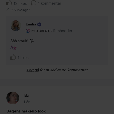
1 kommentar
12 likes
809 visninger
Emilia
Brugerens rolle: Lyko Creator.
11 måneder
Kommentaren lades 11 måneder
LYKO CREATOR
Såå smuk! 🥰
1 likes
Log på
for at skrive en kommentar
Ida
1 år
Posten blev oprettet 1 år
Dagens makeup look