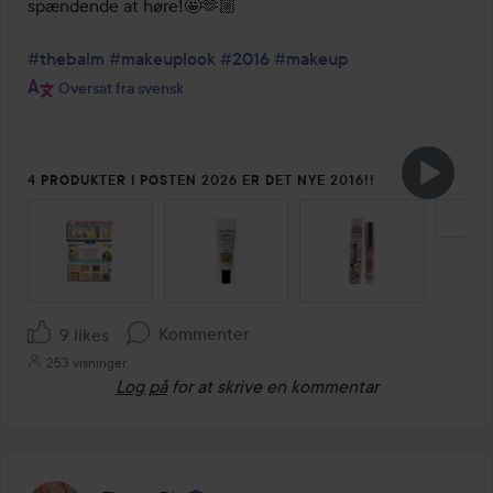
spændende at høre!🤩🫶🏼

#thebalm
#makeuplook
#2016
#makeup
Oversat fra svensk
4 PRODUKTER I POSTEN 2026 ER DET NYE 2016!!
SPRING OVER SEKTIONEN
Kommenter
9 likes
253 visninger
Log på
for at skrive en kommentar