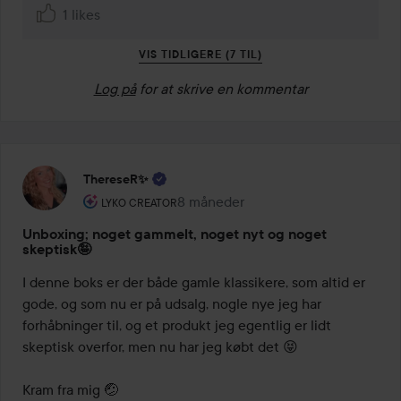
1 likes
VIS TIDLIGERE (7 TIL)
Log på
for at skrive en kommentar
ThereseR✨
Brugerens rolle: Lyko Creator.
8 måneder
Posten blev oprettet 8 måneder
LYKO CREATOR
Unboxing; noget gammelt, noget nyt og noget
skeptisk🤪
I denne boks er der både gamle klassikere, som altid er 
gode, og som nu er på udsalg, nogle nye jeg har 
forhåbninger til, og et produkt jeg egentlig er lidt 
skeptisk overfor, men nu har jeg købt det 😝

Kram fra mig 🤕
