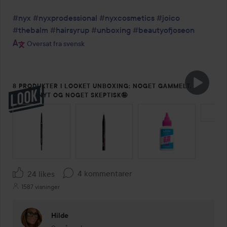
#nyx
#nyxprodessional
#nyxcosmetics
#joico
#thebalm
#hairsyrup
#unboxing
#beautyofjoseon
Oversat fra svensk
8 PRODUKTER I LOOKET UNBOXING; NOGET GAMMELT,
NOGET NYT OG NOGET SKEPTISK🤪
SPRING OVER SEKTIONEN
4 kommentarer
24 likes
1587 visninger
Hilde