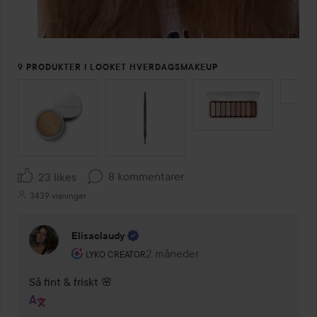
9 PRODUKTER I LOOKET HVERDAGSMAKEUP
SPRING OVER SEKTIONEN
8 kommentarer
23 likes
3439 visninger
Elisaclaudy
Brugerens rolle: Lyko Creator.
2 måneder
Kommentaren lades 2 måneder
LYKO CREATOR
Så fint & friskt 🌸