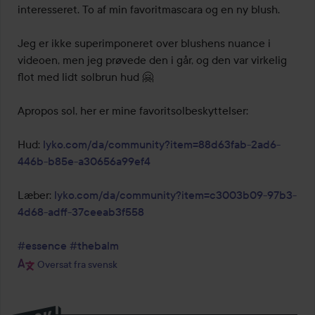
interesseret. To af min favoritmascara og en ny blush.

Jeg er ikke superimponeret over blushens nuance i 
videoen, men jeg prøvede den i går, og den var virkelig 
flot med lidt solbrun hud 🤗

Apropos sol, her er mine favoritsolbeskyttelser:

Hud: 
lyko.com/da/community?item=88d63fab-2ad6-
446b-b85e-a30656a99ef4
Læber: 
lyko.com/da/community?item=c3003b09-97b3-
4d68-adff-37ceeab3f558
#essence
#thebalm
Oversat fra svensk