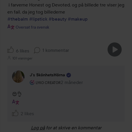
 i farverne Honest og Devoted, og på billede tre viser jeg 
#thebalm
#lipstick
#beauty
#makeup
Oversat fra svensk
1 kommentar
6 likes
101 visninger
J’s SkönhetsHörna
Brugerens rolle: Lyko Creator.
2 måneder
Kommentaren lades 2 måneder
LYKO CREATOR
😍👌
2 likes
Log på
for at skrive en kommentar