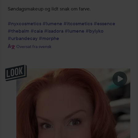
Søndagsmakeup og lidt snak om farve.

#nyxcosmetics
#lumene
#itcosmetics
#essence
#thebalm
#caia
#isadora
#lumene
#bylyko
#urbandecay
#morphe
Oversat fra svensk