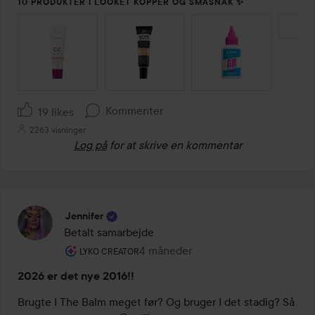
10 PRODUKTER I LOOKET KOPPER OG SMÅSNAK ✨
SPRING OVER SEKTIONEN
Kommenter
19 likes
2263 visninger
Log på
for at skrive en kommentar
Jennifer
Betalt samarbejde
Brugerens rolle: Lyko Creator.
4 måneder
Posten blev oprettet 4 måneder
LYKO CREATOR
2026 er det nye 2016!!
Brugte I The Balm meget før? Og bruger I det stadig? Så 