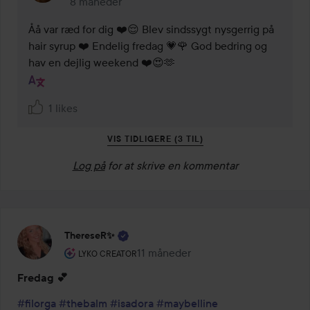
8 måneder
Kommentaren lades 8 måneder
Åå var ræd for dig ❤️😌 Blev sindssygt nysgerrig på 
hair syrup ❤️ Endelig fredag 💗🌹 God bedring og 
hav en dejlig weekend ❤️😍🫶
1 likes
VIS TIDLIGERE (3 TIL)
Log på
for at skrive en kommentar
ThereseR✨
Brugerens rolle: Lyko Creator.
11 måneder
Posten blev oprettet 11 måneder
LYKO CREATOR
Fredag 💕
#filorga
#thebalm
#isadora
#maybelline