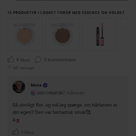
13 PRODUKTER I LOOKET FORÅR MED ESSENCE OG HOLDET
SPRING OVER SEKTIONEN
3 kommentarer
9 likes
547 visninger
Mona
Brugerens rolle: Lyko Creator.
2 måneder
Kommentaren lades 2 måneder
LYKO CREATOR
Så utroligt flot, og må jeg spørge, om hårfarven er 
din egen? Den var fantastisk smuk🥰
1 likes