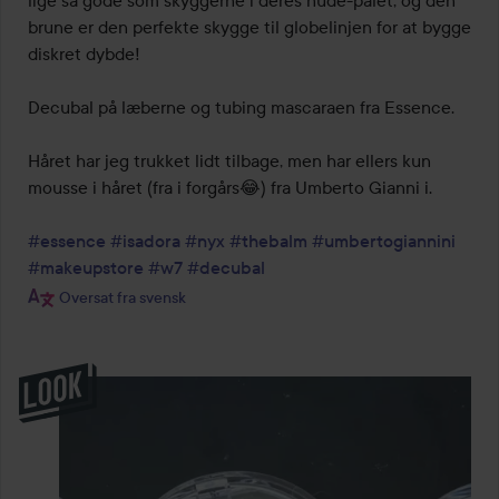
brune er den perfekte skygge til globelinjen for at bygge 
diskret dybde!

Decubal på læberne og tubing mascaraen fra Essence.

Håret har jeg trukket lidt tilbage, men har ellers kun 
mousse i håret (fra i forgårs😂) fra Umberto Gianni i.

#essence
#isadora
#nyx
#thebalm
#umbertogiannini
#makeupstore
#w7
#decubal
Oversat fra svensk