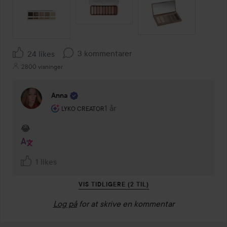
SPRING OVER SEKTIONEN
3 kommentarer
24 likes
2800 visninger
Anna
Brugerens rolle: Lyko Creator.
1 år
Kommentaren lades 1 år
LYKO CREATOR
😂
1 likes
VIS TIDLIGERE (2 TIL)
Log på
for at skrive en kommentar