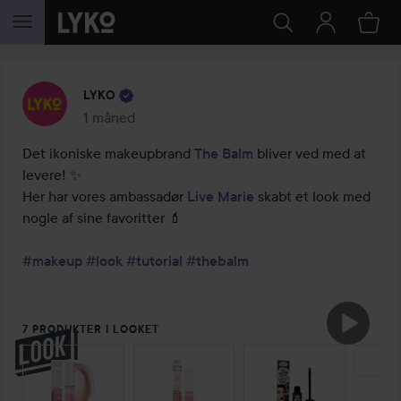
GÅ TIL INDHOLD
LYKO
1 måned
Posten blev oprettet 1 måned
Det ikoniske makeupbrand 
The Balm
 bliver ved med at 
levere! ✨

Her har vores ambassadør 
Live Marie
 skabt et look med 
nogle af sine favoritter 💄

#makeup
#look
#tutorial
#thebalm
7 PRODUKTER I LOOKET
SPRING OVER SEKTIONEN