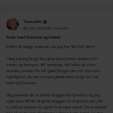
ThereseR✨
Brugerens rolle: Lyko Creator.
3 måneder
Posten blev oprettet 3 måneder
LYKO CREATOR
Forår med Essence og holdet
Elsker at lægge makeup, når jeg har fået lidt farve!

I dag har jeg brugt Nyx glue face primer, Isadora CC-
cream og brynpen, W7 tandrops, lidt Male up store 
wonder powder for lidt glød (bruger den ret ofte som 
highlighter, da den er superglødende), rouge fra The 
balm og Essence

Jeg prøvede de to matte skygger fra Essence, og jeg 
siger bare WOW. Så gode skygger til så god en pris (30 
kr./stk
) er næsten for godt til at være sandt. De er mindst 
lige så gode som skyggerne i deres nude-palet, og den 