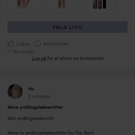
FØLG LYKO
Kommenter
3 likes
136 visninger
Log på
for at skrive en kommentar
Ida
2 måneder
Posten blev oprettet 2 måneder
Mine yndlingslæbestifter
Min yndlingslæbestift 

Mine to yndlingslæbestifter fra 
The Balm