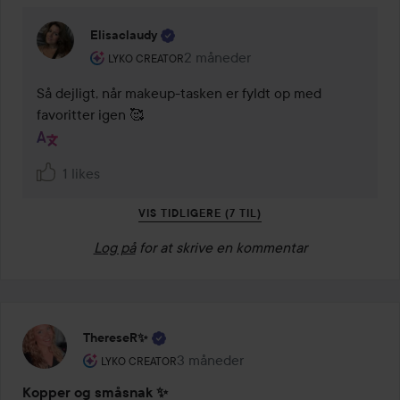
Elisaclaudy
Brugerens rolle: Lyko Creator.
2 måneder
Kommentaren lades 2 måneder
LYKO CREATOR
Så dejligt, når makeup-tasken er fyldt op med 
favoritter igen 🥰
1 likes
VIS TIDLIGERE (7 TIL)
Log på
for at skrive en kommentar
ThereseR✨
Brugerens rolle: Lyko Creator.
3 måneder
Posten blev oprettet 3 måneder
LYKO CREATOR
Kopper og småsnak ✨