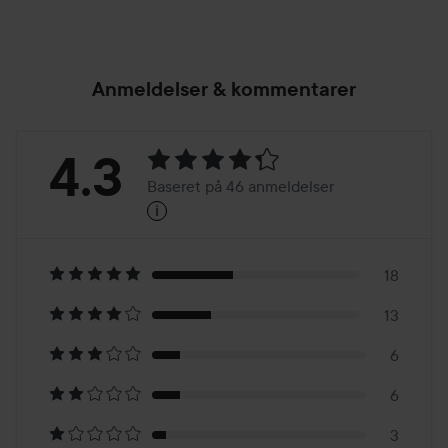
Anmeldelser & kommentarer
Bedømmelse:
4.3
Baseret på 46 anmeldelser
i
4.3
Baseret
på
18
13
46
6
anmeldelser
6
3