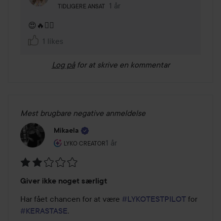
Brugerens rolle: Tidligere ansat.
1 år
Kommentaren lades 1 år
TIDLIGERE ANSAT
😍🔥❤️‍🔥
1 likes
Log på
for at skrive en kommentar
Mest brugbare negative anmeldelse
Mikaela
Brugerens rolle: Lyko Creator.
1 år
Posten blev oprettet 1 år
LYKO CREATOR
Bedømmelse:
Giver ikke noget særligt
2
ud
Har fået chancen for at være 
#LYKOTESTPILOT
 for 
af
#KERASTASE
.

5