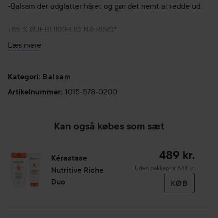
-Balsam der udglatter håret og gør det nemt at redde ud
+85 % ØJEBLIKKELIG NÆRING*
+53% blødere hår*
Læs mere
+116% mere skinnende hår*
+99% stærkere hår*
72 TIMER NÆRING **
Balsam
Kategori
:
Genanvendeligt 250ml tube lavet af 45% genbrugsplast***
1015-578-0200
Artikelnummer
:
*Instrumentel test, umiddelbart efter påføring af produktet
**Instrumentel test efter brug af produktet
Kan også købes som sæt
489 kr.
Kérastase
Anvendelse:
Uden pakkepris: 544 kr.
Nutritive Riche
Duo
Påfør på længder og spidser efter brug af Bain Satin eller
KØB
Bain Satin Riche shampoo.