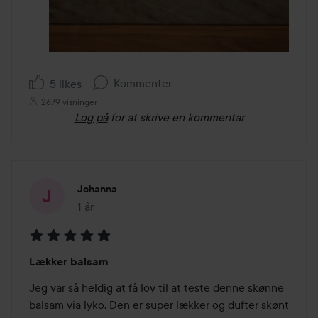
Kommenter
5 likes
2679 visninger
Log på
for at skrive en kommentar
Johanna
1 år
Posten blev oprettet 1 år
Bedømmelse:
Lækker balsam
5
ud
Jeg var så heldig at få lov til at teste denne skønne 
af
balsam via lyko. Den er super lækker og dufter skønt
