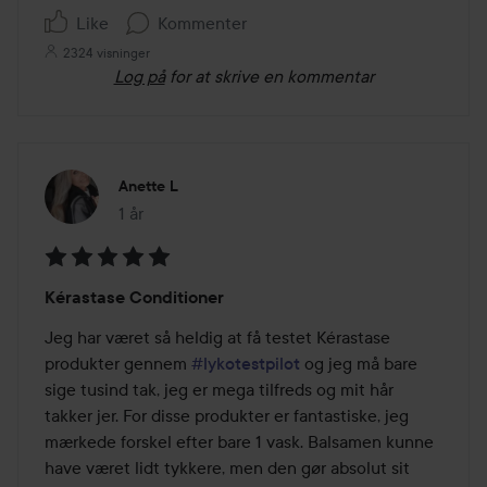
Like
Kommenter
2324 visninger
Log på
for at skrive en kommentar
Anette L
1 år
Posten blev oprettet 1 år
Bedømmelse:
Kérastase Conditioner
5
ud
Jeg har været så heldig at få testet Kérastase 
af
produkter gennem 
#lykotestpilot
 og jeg må bare 
5
sige tusind tak, jeg er mega tilfreds og mit hår 
takker jer. For disse produkter er fantastiske, jeg 
mærkede forskel efter bare 1 vask. Balsamen kunne 
have været lidt tykkere, men den gør absolut sit 