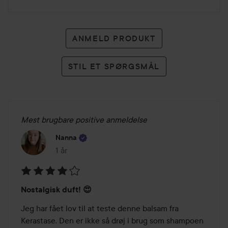
ANMELD PRODUKT
STIL ET SPØRGSMÅL
Mest brugbare positive anmeldelse
Nanna
1 år
Posten blev oprettet 1 år
Bedømmelse:
Nostalgisk duft! 😍
4
ud
Jeg har fået lov til at teste denne balsam fra 
af
Kerastase. Den er ikke så drøj i brug som shampoen 