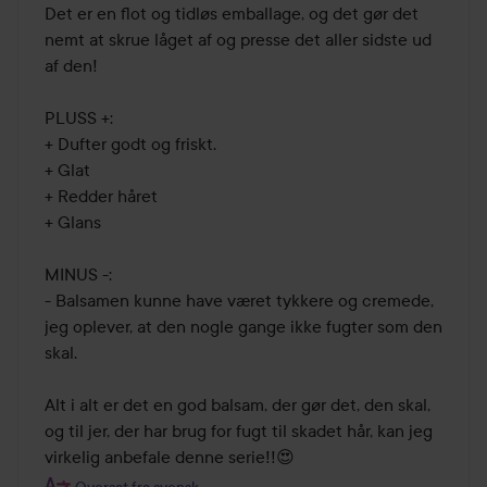
Det er en flot og tidløs emballage, og det gør det 
nemt at skrue låget af og presse det aller sidste ud 
af den! 

PLUSS +:

+ Dufter godt og friskt. 

+ Glat 

+ Redder håret 

+ Glans 

MINUS -:

- Balsamen kunne have været tykkere og cremede, 
jeg oplever, at den nogle gange ikke fugter som den 
skal.

Alt i alt er det en god balsam, der gør det, den skal, 
og til jer, der har brug for fugt til skadet hår, kan jeg 
Oversat fra svensk