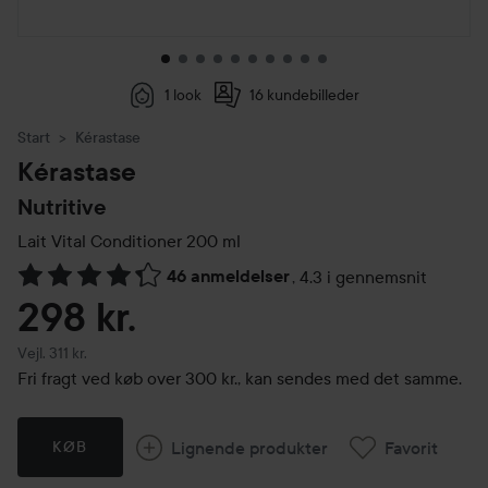
1 look
16 kundebilleder
Start
Kérastase
Kérastase
Nutritive
Lait Vital Conditioner
200 ml
46 anmeldelser
,
4.3 i gennemsnit
Gå til Anmeldelser & kommentarer
298 kr.
Vejledende pris 311 kr.
Vejl. 311 kr.
Fri fragt ved køb over 300 kr., kan sendes med det samme.
Lignende produkter
Favorit
KØB