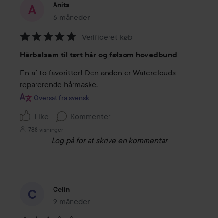
Anita
6 måneder
Posten blev oprettet 6 måneder
Verificeret køb
Bedømmelse:
Hårbalsam til tørt hår og følsom hovedbund
5
ud
En af to favoritter! Den anden er Waterclouds 
af
reparerende hårmaske.
5
Oversat fra svensk
Like
Kommenter
788 visninger
Log på
for at skrive en kommentar
Celin
9 måneder
Posten blev oprettet 9 måneder