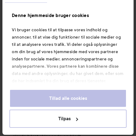
skulle skylles meget længe. 

Jeg synes ikke, at tubens åbning var særlig praktisk, 
Denne hjemmeside bruger cookies
det er mere behageligt for brugeren med åbninger, 
der kan åbnes med én hånd end med skruelåg. 

Vi bruger cookies til at tilpasse vores indhold og
#kerastase
#lykotestpilot
#lykoreview
annoncer, til at vise dig funktioner til sociale medier og
Like
Kommenter
til at analysere vores trafik. Vi deler også oplysninger
1078 visninger
om din brug af vores hjemmeside med vores partnere
Log på
for at skrive en kommentar
inden for sociale medier, annonceringspartnere og
analysepartnere. Vores partnere kan kombinere disse
data med andre oplysninger, du har givet dem, eller som
de har indsamlet fra din brug af deres tjenester.
Maija
Brugerens rolle: Lyko Creator.
1 år
Posten blev oprettet 1 år
LYKO CREATOR
Tillad alle cookies
Bedømmelse:
Helt okay
Tilpas
2
ud
Plusset ved shampooen er duften og hvordan den 
af