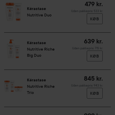
479 kr.
Påfør i rent og håndklædetørt hår. Massér længder og
Kérastase
spidser, drej og lad virke i 2-3 minutter. Emulger og skyl.
Uden pakkepris: 533 kr.
Nutritive Duo
KØB
200 ml
639 kr.
Kérastase
Uden pakkepris: 715 kr.
Nutritive Riche
Big Duo
KØB
845 kr.
Kérastase
Uden pakkepris: 943 kr.
Nutritive Riche
Trio
KØB