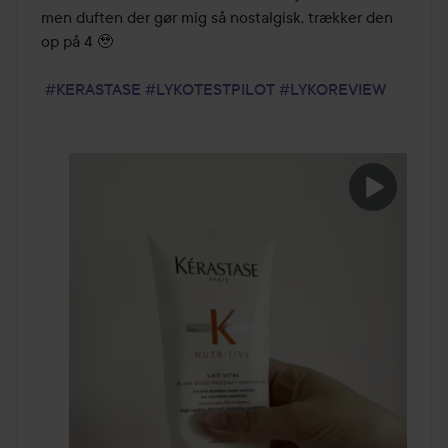
men duften der gør mig så nostalgisk, trækker den 
op på 4 🥹

#KERASTASE
#LYKOTESTPILOT
#LYKOREVIEW