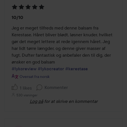
Bedømmelse:
10/10
5
ud
Jeg er meget tilfreds med denne balsam fra 
af
Kerestase. Håret bliver blødt, løsner knuder, hvilket 
5
gør det meget lettere at rede igennem håret. Jeg 
har lidt tørre længder, og denne giver masser af 
fugt. Dufter fantastisk og anbefaler den til dig, der 
#lykoreview
#lykocreator
#kerestase
Oversat fra norsk
Kommenter
1 likes
530 visninger
Log på
for at skrive en kommentar