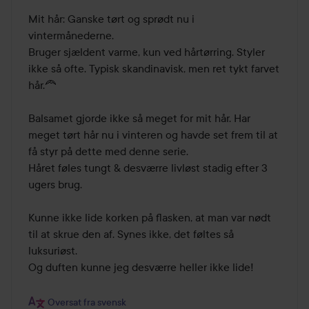
Mit hår: Ganske tørt og sprødt nu i 
vintermånederne.

Bruger sjældent varme, kun ved hårtørring. Styler 
ikke så ofte. Typisk skandinavisk, men ret tykt farvet 
hår.🦰

Balsamet gjorde ikke så meget for mit hår. Har 
meget tørt hår nu i vinteren og havde set frem til at 
få styr på dette med denne serie.

Håret føles tungt & desværre livløst stadig efter 3 
ugers brug.

Kunne ikke lide korken på flasken, at man var nødt 
til at skrue den af. Synes ikke, det føltes så 
luksuriøst.

Og duften kunne jeg desværre heller ikke lide!

Oversat fra svensk