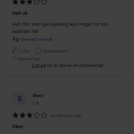
Bedømmelse:
Helt ok
3
ud
Helt fint, men gør egentlig ikke meget for mit 
af
asiatiske hår
5
Oversat fra norsk
Like
Kommenter
1084 visninger
Log på
for at skrive en kommentar
Stacy
1 år
Posten blev oprettet 1 år
Verificeret køb
Bedømmelse:
Okay
3