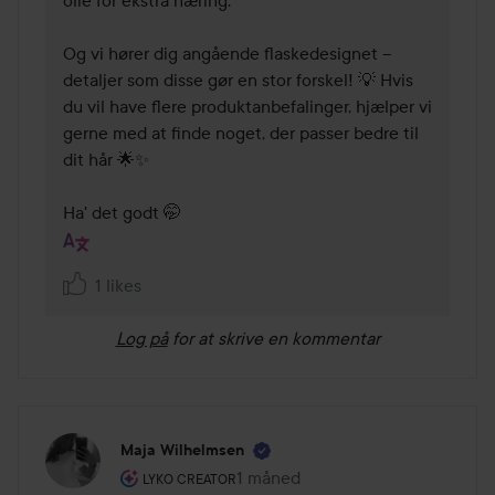
olie for ekstra næring.

Og vi hører dig angående flaskedesignet – 
detaljer som disse gør en stor forskel! 💡 Hvis 
du vil have flere produktanbefalinger, hjælper vi 
gerne med at finde noget, der passer bedre til 
dit hår 🌟✨

Ha' det godt 🤭
1 likes
Log på
for at skrive en kommentar
Maja Wilhelmsen
Brugerens rolle: Lyko Creator.
1 måned
Posten blev oprettet 1 måned
LYKO CREATOR