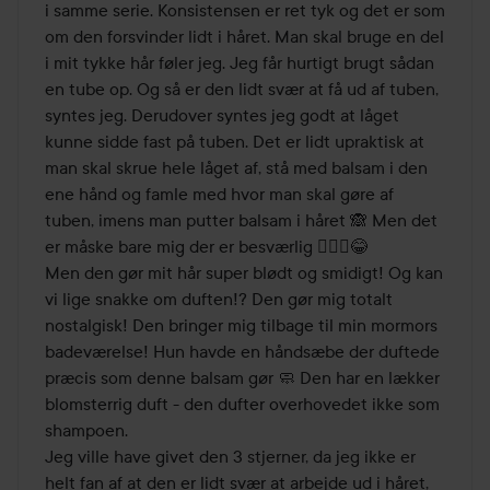
5
i samme serie. Konsistensen er ret tyk og det er som 
om den forsvinder lidt i håret. Man skal bruge en del 
i mit tykke hår føler jeg. Jeg får hurtigt brugt sådan 
en tube op. Og så er den lidt svær at få ud af tuben, 
syntes jeg. Derudover syntes jeg godt at låget 
kunne sidde fast på tuben. Det er lidt upraktisk at 
man skal skrue hele låget af, stå med balsam i den 
ene hånd og famle med hvor man skal gøre af 
tuben, imens man putter balsam i håret 🙈 Men det 
er måske bare mig der er besværlig 🤷🏻‍♀️😂

Men den gør mit hår super blødt og smidigt! Og kan 
vi lige snakke om duften!? Den gør mig totalt 
nostalgisk! Den bringer mig tilbage til min mormors 
badeværelse! Hun havde en håndsæbe der duftede 
præcis som denne balsam gør 🧼 Den har en lækker 
blomsterrig duft - den dufter overhovedet ikke som 
shampoen. 

Jeg ville have givet den 3 stjerner, da jeg ikke er 
helt fan af at den er lidt svær at arbejde ud i håret, 