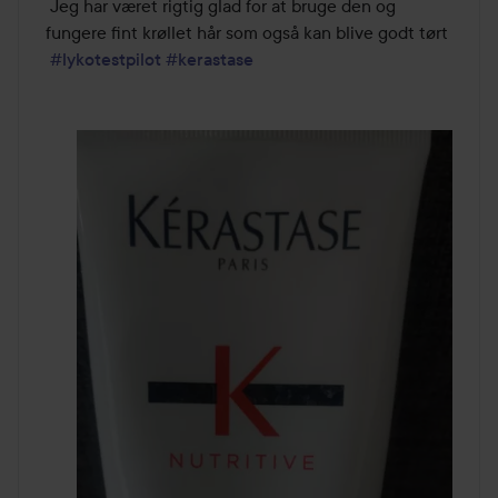
5
 Jeg har været rigtig glad for at bruge den og 
fungere fint krøllet hår som også kan blive godt tørt

#lykotestpilot
#kerastase