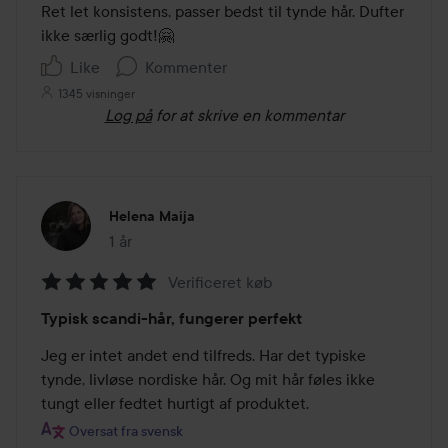
ud
Ret let konsistens, passer bedst til tynde hår. Dufter 
af
ikke særlig godt!🤗
5
Like
Kommenter
1345 visninger
Log på
for at skrive en kommentar
Helena Maija
1 år
Posten blev oprettet 1 år
Verificeret køb
Bedømmelse:
Typisk scandi-hår, fungerer perfekt
5
ud
Jeg er intet andet end tilfreds. Har det typiske 
af
tynde, livløse nordiske hår. Og mit hår føles ikke 
5
tungt eller fedtet hurtigt af produktet.
Oversat fra svensk