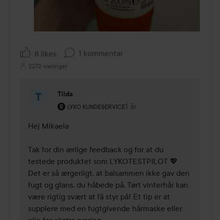
1 kommentar
8 likes
2272 visninger
Tilda
Brugerens rolle: Lyko Kundeservice.
1 år
Kommentaren lades 1 år
LYKO KUNDESERVICE
Hej Mikaela 

Tak for din ærlige feedback og for at du 
testede produktet som LYKOTESTPILOT 💖 
Det er så ærgerligt, at balsammen ikke gav den 
fugt og glans, du håbede på. Tørt vinterhår kan 
være rigtig svært at få styr på! Et tip er at 
supplere med en fugtgivende hårmaske eller 