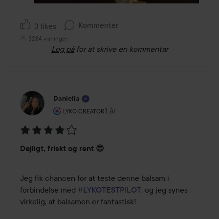
Kommenter
3 likes
3284 visninger
Log på
for at skrive en kommentar
Daniella
Brugerens rolle: Lyko Creator.
1 år
Posten blev oprettet 1 år
LYKO CREATOR
Bedømmelse:
Dejligt, friskt og rent 😍
4
ud
af
Jeg fik chancen for at teste denne balsam i 
5
forbindelse med 
#LYKOTESTPILOT
, og jeg synes 
virkelig, at balsamen er fantastisk!
