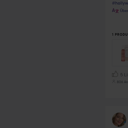
#holly
Über
1 PRODU
5 L
806 An