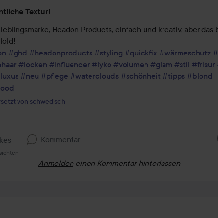
tliche Textur!
ieblingsmarke, Headon Products, einfach und kreativ, aber das b
old! 

on
#ghd
#headonproducts
#styling
#quickfix
#wärmeschutz
#
nhaar
#locken
#influencer
#lyko
#volumen
#glam
#stil
#frisur
luxus
#neu
#pflege
#waterclouds
#schönheit
#tipps
#blond
wood
setzt von schwedisch
Kommentar
ikes
sichten
Anmelden
einen Kommentar hinterlassen