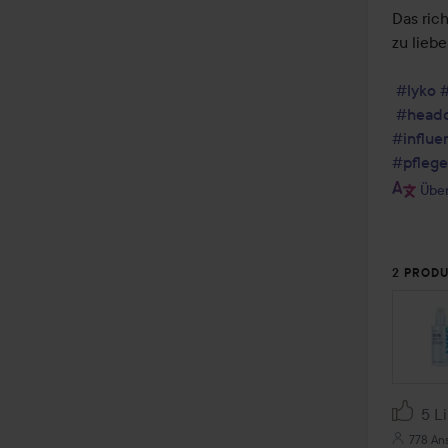
Das ric
zu liebe
#lyko
#head
#influe
#pflege
Über
2 PRODU
SEKTI
5 L
778 An