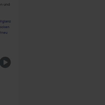
n und 
#glanz
ocken
#neu