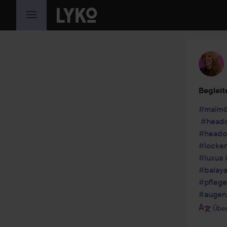
WEITER ZU INHALT
Begleit
#malm
#head
#heado
#locke
#luxus
#balay
#pflege
#augen
Über