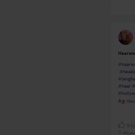
Haarwo
#haarw
#head
#langha
#haar
#
#holly
Über
5 L
410 An