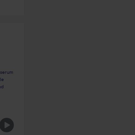
serum
le
nd