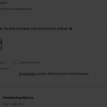
wood
setzt von schwedisch
KT IN DEM BEITRAG FANTASTISCHES SERUM 🤩
Kommentar
ikes
sichten
Anmelden
einen Kommentar hinterlassen
HeadonhairMarie
vor 1 Jahr/en
Der Beitrag wurde vor 1 Jahr/en erstellt