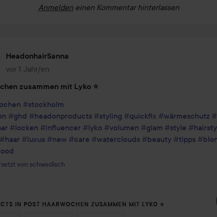
Anmelden
einen Kommentar hinterlassen
HeadonhairSanna
vor 1 Jahr/en
Der Beitrag wurde vor 1 Jahr/en erstellt
chen zusammen mit Lyko ⭐️
ochen
#stockholm
on
#ghd
#headonproducts
#styling
#quickfix
#wärmeschutz
#
ar
#locken
#influencer
#lyko
#volumen
#glam
#style
#hairsty
#haar
#luxus
#new
#care
#waterclouds
#beauty
#tipps
#blo
wood
setzt von schwedisch
CTS IN POST HAARWOCHEN ZUSAMMEN MIT LYKO ⭐️