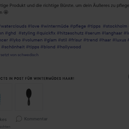
htige Produkt und die richtige Bürste, um dein Äußeres zu pflege
n 🤩

#waterclouds
#love
#wintermüde
#pflege
#tipps
#stockholm
on
#ghd
#styling
#quickfix
#hitzeschutz
#serum
#langhaar
#l
ncer
#lyko
#volumen
#glam
#stil
#frisur
#trend
#haar
#luxus
#schönheit
#tipps
#blond
#hollywood
setzt von schwedisch
CTS IN POST FÜR WINTERMÜDES HAAR!
ON ÜBERSPRINGEN
Kommentar
ikes
sichten