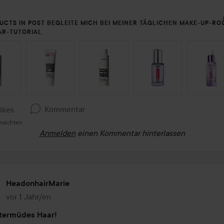
UCTS IN POST BEGLEITE MICH BEI MEINER TÄGLICHEN MAKE-UP-RO
AR-TUTORIAL
ON ÜBERSPRINGEN
Kommentar
Likes
nsichten
Anmelden
einen Kommentar hinterlassen
HeadonhairMarie
vor 1 Jahr/en
Der Beitrag wurde vor 1 Jahr/en erstellt
ntermüdes Haar!