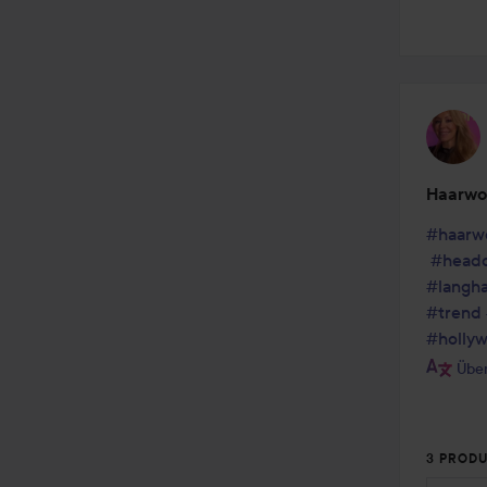
Haarwo
#haarw
#head
#langha
#trend
#holly
Über
3 PRODU