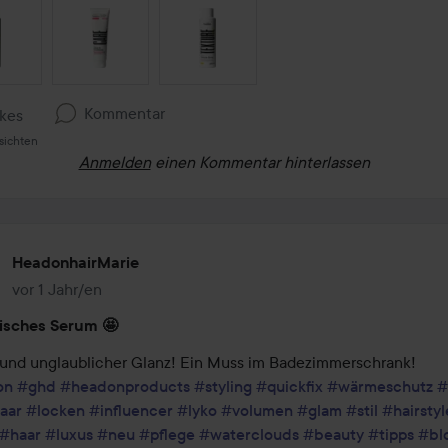
ON ÜBERSPRINGEN
Kommentar
ikes
sichten
Anmelden
einen Kommentar hinterlassen
HeadonhairMarie
vor 1 Jahr/en
Der Beitrag wurde vor 1 Jahr/en erstellt
isches Serum 🤩
und unglaublicher Glanz! Ein Muss im Badezimmerschrank! 

on
#ghd
#headonproducts
#styling
#quickfix
#wärmeschutz
#
aar
#locken
#influencer
#lyko
#volumen
#glam
#stil
#hairstyl
#haar
#luxus
#neu
#pflege
#waterclouds
#beauty
#tipps
#bl