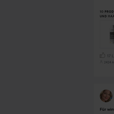
10 PROD
UND HA
SEKTI
17 
2424 A
Für wi