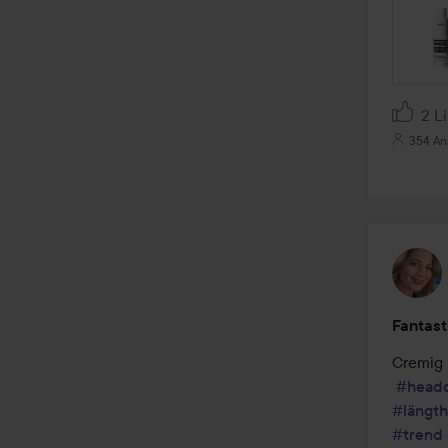
SEKTI
2 L
354 An
Fantast
Cremig 
#head
#längth
#trend