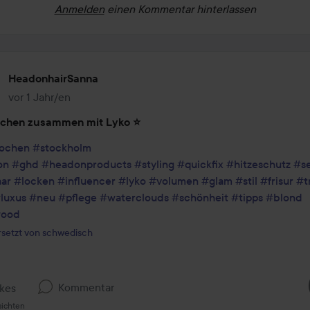
Anmelden
einen Kommentar hinterlassen
HeadonhairSanna
vor 1 Jahr/en
Der Beitrag wurde vor 1 Jahr/en erstellt
chen zusammen mit Lyko ⭐️
ochen
#stockholm
on
#ghd
#headonproducts
#styling
#quickfix
#hitzeschutz
#s
ar
#locken
#influencer
#lyko
#volumen
#glam
#stil
#frisur
#t
luxus
#neu
#pflege
#waterclouds
#schönheit
#tipps
#blond
wood
setzt von schwedisch
Kommentar
ikes
sichten