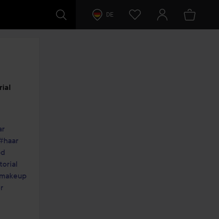
DE
ial
ar
#haar
od
torial
makeup
r