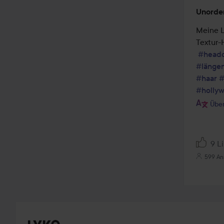
Unorden
Meine L
Textur-H
#head
#länge
#haar
#
#holly
Über
9 L
599 An