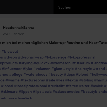
HeadonhairSanna
vor 1 Jahr/en
Der Beitrag wurde vor 1 Jahr/en erstellt
e mich bei meiner täglichen Make-up-Routine und Haar-Tutor
ö
#blowout
on
#dyson
#dysonairwrap
#lykosverige
#lykoprofessinal
nproducts
#styling
#quickfix
#wärmeschutz
#serum
#längtha
n
#influencer
#lyko
#volumen
#glam
#style
#hairstyle
#trend
#neu
#pflege
#waterclouds
#beauty
#tipps
#blond
#hollywo
age
#wärme
#texturespray
#sale
#rea
#textur
#styling
#hairtu
#loreal
#lorealprofessional
#revitalift
#falten
#alter
#smink
#
#skincare
#lippen
#lips
#caia
#caiacosmetics
#beautyblende
setzt von schwedisch