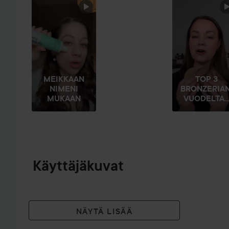
OHITA OSIO
MEIKKAAN
TOP 3
NIMENI
BRONZERIAN
MUKAAN
VUODELTA..
Käyttäjäkuvat
NÄYTÄ LISÄÄ