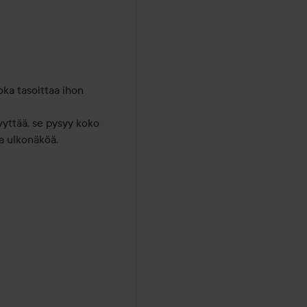
ka tasoittaa ihon 
ttää, se pysyy koko 
a ulkonäköä.