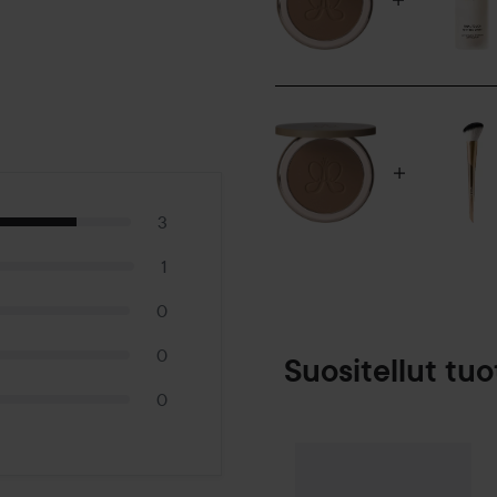
GOLDEN BEACH GLOW - Vaalea
WARM SAND VIBES - Vaalealle
TROPICAL TAN - Keskiruskeas
BEACH BUM BRONZE - Keskiru
SUNSET SIZZLE - Ruskettune
BRONZE BAY - Tummalle ihol
YHTEENSOPIVAT TUOTTEET
Impeccable Foundation
3
Magic Touch Blush Trio
1
Hydra Prime SPF 50
A19 Pro Brush
0
Volumizing Tinted Brow Gel
0
Suositellut tuo
Käyttö:
0
Käytä A19 Pro Brush -meikkisi
Make Up Store
SPONSOROITU
kasvojen alueille, joihin aur
poskiin ja leukalinjaan. Aur