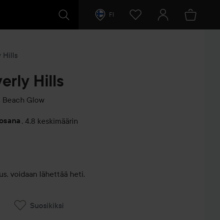
FI
 Hills
erly Hills
 Beach Glow
vosana
,
4.8 keskimäärin
entit
s, voidaan lähettää heti.
Suosikiksi