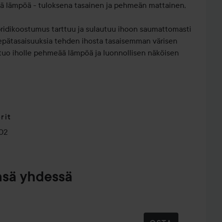
mää lämpöä - tuloksena tasainen ja pehmeän mattainen,
ybridikoostumus tarttuu ja sulautuu ihoon saumattomasti
epätasaisuuksia tehden ihosta tasaisemman värisen
uo iholle pehmeää lämpöä ja luonnollisen näköisen
umus tekee iholle luonnollisen, ei-puuterimaisen pinnan
stumus, joka tuntuu iholla miellyttävältä koko päivän
oja tehden iholle luonnollisen ja huolitellun ilmeen
a iholle tasaisesti tahraamatta
rit
tu
02
olle tai meikin päälle
soveltuva pakkaus joka sisältää peilin
lijoille
nsä yhdessä
e tai erittäin vaalealle iholle, nautraali-lämmin