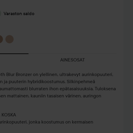
Varaston saldo
AINESOSAT
th Blur Bronzer on ylellinen, ultrakevyt aurinkopuuteri,
in ja puuterin hybridikoostumus. Silkinpehmeä
umattomasti blurraten ihon epätasaisuuksia. Tuloksena
sen mattainen, kauniin tasaisen värinen, auringon
🔥
, KOSKA
KESÄHEHKU
aurinkopuuteri, jonka koostumus on kermaisen
MUST-HAVE
🔥