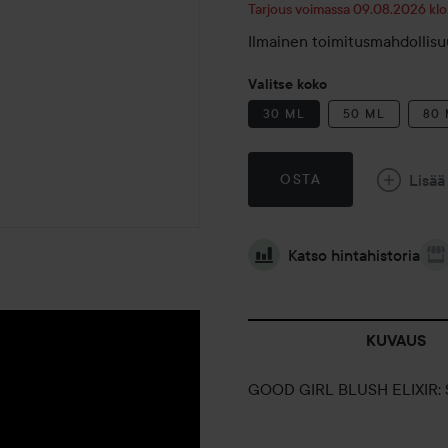
Tarjous voimassa 09.08.2026 klo
Ilmainen toimitusmahdollisuu
Valitse koko
30 ML
50 ML
80
Lisää
OSTA
Katso hintahistoria
KUVAUS
GOOD GIRL BLUSH ELIXIR