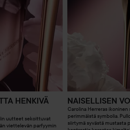
TTA HENKIVÄ
NAISELLISEN V
Carolina Herreras ikoninen 
perimmäistä symbolia. Pullo
lin uutteet sekoittuvat
siirtymä syvästä mustasta
än viettelevän parfyymin
kontrastia korostaa kimalte