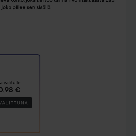
joka piilee sen sisällä.
a valitulle
0,98 €
VALITTUNA