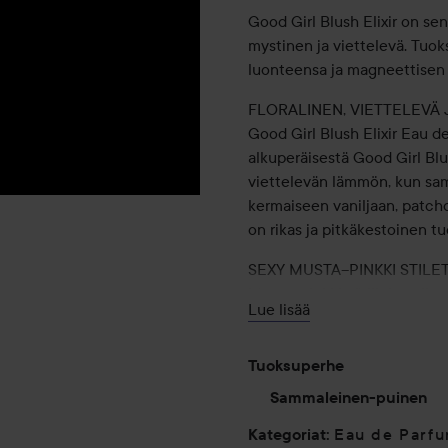
Good Girl Blush Elixir on s
mystinen ja viettelevä. Tuok
luonteensa ja magneettisen 
FLORALINEN, VIETTELEVÄ
Good Girl Blush Elixir Eau d
alkuperäisestä Good Girl Bl
viettelevän lämmön, kun sam
kermaiseen vaniljaan, patcho
on rikas ja pitkäkestoinen t
SEXY MUSTA–PINKKI STILE
Musta–pinkki väriliukuvalla 
Lue lisää
Good Girl Blush Elixir -kork
naisellisuuden voimakkaaksi 
all. Good Girl Blush Elixir es
Tuoksuperhe
pastellinpunaiset yksityiskoh
Sammaleinen-puinen
Eau de Parf
Kategoriat
: