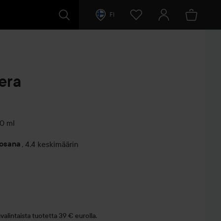
FI
era
0 ml
vosana
,
4.4 keskimäärin
entit
a
alintaista tuotetta 39 € eurolla.