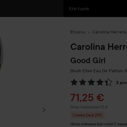
Etusivu
Carolina Herrera
Carolina Herr
Good Girl
Blush Elixir Eau De Parfum
3
3 ar
Siirtyä jhk Arvosana & komm
Tarjoushint
71,25 €
Ilman kampanjaa 95 €
Combo Deal 25%
Hinta voimassa kun ostat 2 vapaav