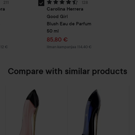
 Perustuu 211 arvioon
Arvosana: 4.5. Perustuu 128 arvioon
211
128
Valitse
era
Carolina Herrera
CAROLINA
Good Girl
HERRERA
m
Blush Eau de Parfum
GG
50 ml
BLUSH
a
Tarjoushinta
85,80 €
RE23
112 €
Ilman kampanjaa 114,40 €
EDP
30ML
Compare with similar products