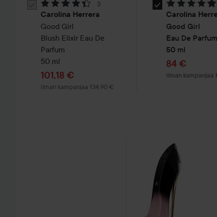
Arvosana: 4.4. Perustuu 3 arvioon
Arvosana: 4.9.
3
Valitse
Valitse
Carolina Herrera
Carolina Herr
Carolina
Carolina
Good Girl
Good Girl
Herrera
Herrera
Blush Elixir Eau De
Eau De Parfu
Good
Good
Parfum
50 ml
Girl
Girl
50 ml
Tarjoushint
84 €
Blush
EdP
Tarjoushinta
101,18 €
Ilman kampanjaa 
Elixir
30ml
Ilman kampanjaa 134,90 €
Eau
De
Parfum
30
ml