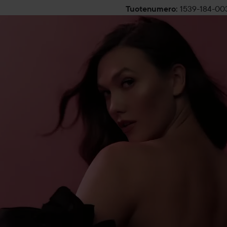
Käyttö:
1539-184-00
Tuotenumero
:
Suihkuta halutuille kehon pul
alueelle ja polvitaipeisiin.
30 ml