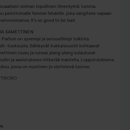
ensuaalisen voiman lopullinen ilmentymä: tumma,
su pelottomalle femme fatalelle, joka vangitsee vapaan
vetovoimansa. It’s so good to be bad.
 JA SAMETTINEN
e Parfum on syvempi ja sensuellimpi tulkinta
ush -tuoksusta. Säihkyvät kukkaisnuotit kohtaavat
ettinen ruusu ja runsas ylang-ylang sulautuvat
uliin ja aavistukseen kitkerää mantelia. Lopputuloksena
uoksu, jossa on mystinen ja viettelevä luonne.
TTIKORO
viimeistelty ja elegantin kultaisen koron kohottama
okenkäpullo muuttaa Good Girl Blush -tuoksun leikkisän
ja sensuelliksi vetovoimaksi. She’s the baddest of them
itellään kiiltävässä mustassa laatikossa, jota koristavat
dat, jotka heijastavat pullon feminiinistä ilmettä.
um