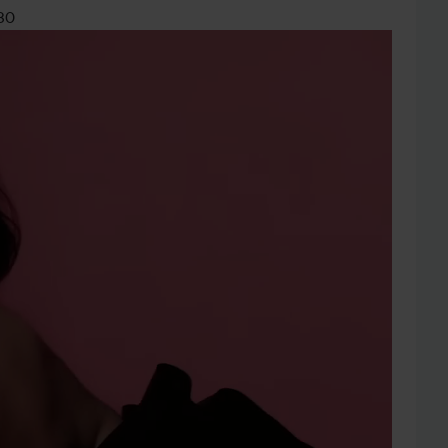
30
ssipisteille, kuten ranteisiin, kaulalle, kyynärnivelten