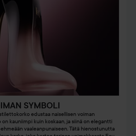
OIMAN SYMBOLI
stilettokorko edustaa naisellisen voiman
 on kauniimpi kuin koskaan, ja siinä on elegantti
 pehmeään vaaleanpunaiseen. Tätä hienostunutta
leva korko, joka kertoo tarinan voimakkaasta Eau