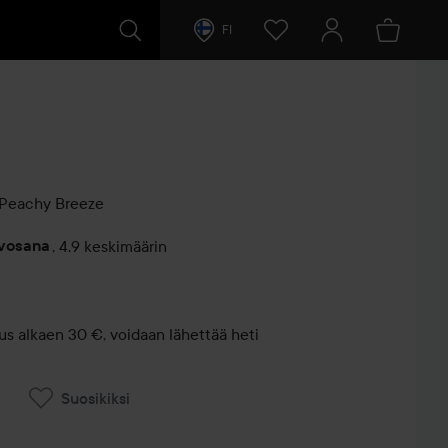
FI
Peachy Breeze
rvosana
,
4.9 keskimäärin
entit
us alkaen 30 €, voidaan lähettää heti
Suosikiksi