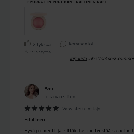
1 PRODUCT IN POST NIIN EDULLINEN DUPE
Kommentoi
2 tykkää
3536 näyttöä
Kirjaudu
lähettääksesi kommen
Ami
5 päivää sitten
Viesti luotiin 5 päivää sitten
Vahvistettu ostaja
Arvosana:
Edullinen
5
/
Hyvä pigmentti ja erittäin helppo työstää, sulautuu h