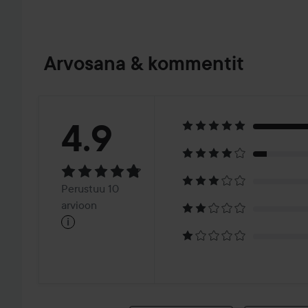
Arvosana & kommentit
Arvosana:
4.9
4.9
Perustuu
Perustuu 10
10
arvioon
i
arvioon