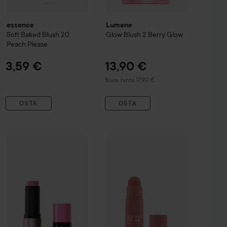
essence
Lumene
Soft Baked Blush
20
Glow Blush
2 Berry Glow
Peach Please
3,59 €
13,90 €
Suositeltu hinta 17,90 €
Suos. hinta 17,90 €
OSTA
OSTA
e.l.f.
Soft Glam Cream Blush
Pink On It
Catrice
Blushin' Charm Multi Stick
13,90 €
8,50 €