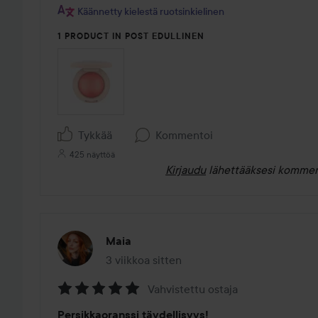
5
Käännetty kielestä ruotsinkielinen
1 PRODUCT IN POST EDULLINEN
Tykkää
Kommentoi
425 näyttöä
Kirjaudu
lähettääksesi kommen
Maia
3 viikkoa sitten
Viesti luotiin 3 viikkoa sitten
Vahvistettu ostaja
Arvosana:
Persikkaoranssi täydellisyys!