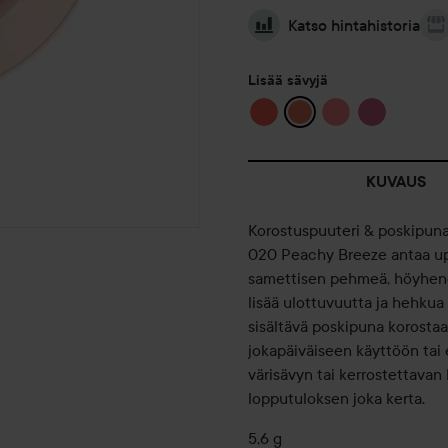
Katso hintahistoria
Lisää sävyjä
KUVAUS
Korostuspuuteri & poskipuna 
020 Peachy Breeze antaa up
samettisen pehmeä, höyhene
lisää ulottuvuutta ja hehkua
sisältävä poskipuna korostaa
jokapäiväiseen käyttöön tai e
värisävyn tai kerrostettava
lopputuloksen joka kerta.
5,6 g