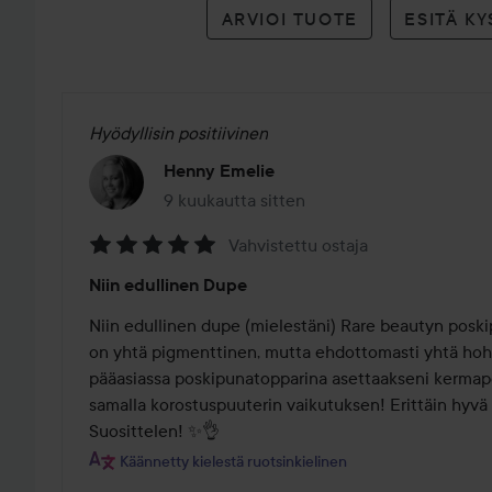
ARVIOI TUOTE
ESITÄ K
Hyödyllisin positiivinen
Henny Emelie
9 kuukautta sitten
Viesti luotiin 9 kuukautta sitten
Vahvistettu ostaja
Arvosana:
Niin edullinen Dupe
5
/
Niin edullinen dupe (mielestäni) Rare beautyn poskip
5
on yhtä pigmenttinen, mutta ehdottomasti yhtä hohta
pääasiassa poskipunatopparina asettaakseni kermapo
samalla korostuspuuterin vaikutuksen! Erittäin hyvä 
Suosittelen! ✨️👌
Käännetty kielestä ruotsinkielinen