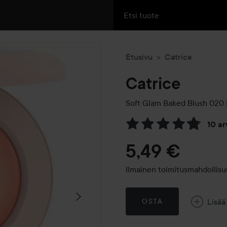
Etusivu
Catrice
Catrice
Soft Glam Baked Blush
020 
10 a
Siirtyä jhk Arvosana & komm
5,49 €
Ilmainen toimitusmahdollisu
Lisää
OSTA