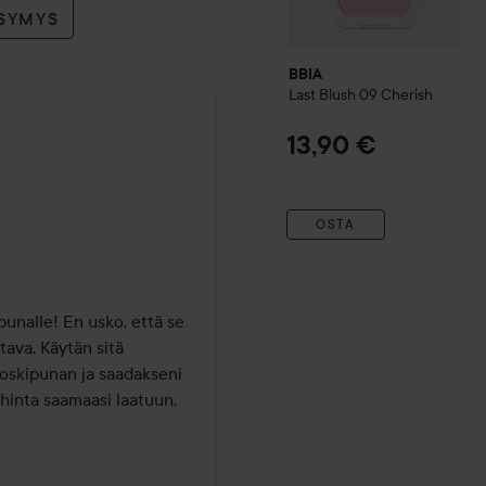
YSYMYS
BBIA
Last Blush
09 Cherish
13,90 €
OSTA
unalle! En usko, että se 
va. Käytän sitä 
skipunan ja saadakseni 
hinta saamaasi laatuun. 