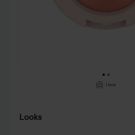
1 look
SIIRTYÄ JHK TUOTETIEDOT
Looks
CATRICE