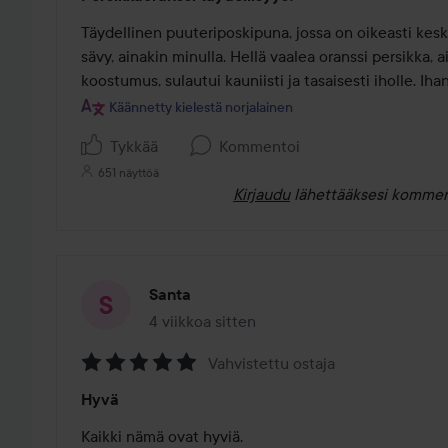
5
/
Täydellinen puuteriposkipuna, jossa on oikeasti keski
5
sävy, ainakin minulla. Hellä vaalea oranssi persikka, a
koostumus, sulautui kauniisti ja tasaisesti iholle. Iha
Käännetty kielestä norjalainen
Tykkää
Kommentoi
651 näyttöä
Kirjaudu
lähettääksesi kommen
Santa
4 viikkoa sitten
Viesti luotiin 4 viikkoa sitten
Vahvistettu ostaja
Arvosana:
Hyvä
5
/
Kaikki nämä ovat hyviä.