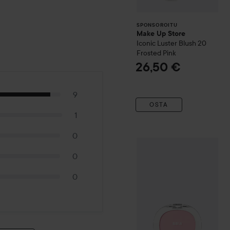
SPONSOROITU
Make Up Store
Iconic Luster Blush
20
Frosted Pink
26,50 €
9
OSTA
1
0
BBIA
Last Blush
09 Cherish
0
0