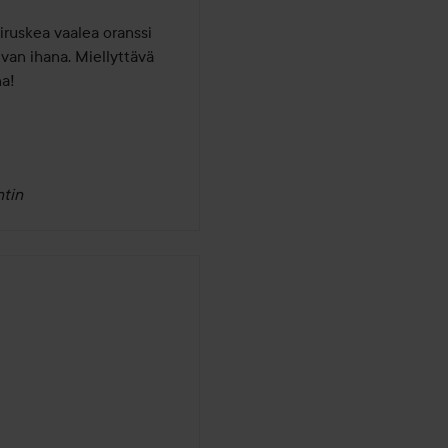
ruskea vaalea oranssi 
ivan ihana. Miellyttävä 
na!
tin