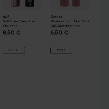
e.l.f.
Catrice
Soft Glam Cream Blush
Blushin' Charm Multi Stick
Pink On It
050 Radiant Honey
8,50 €
6,50 €
OSTA
OSTA