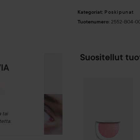
Poskipunat
Kategoriat
:
2552-B04-0
Tuotenumero
:
Suositellut tuo
IA
Make Up Store
SPONSOROITU
 tai
etta.