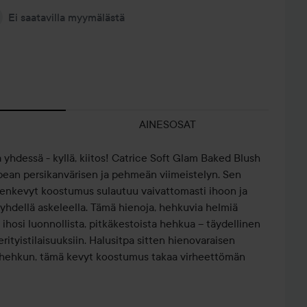
Ei saatavilla myymälästä
AINESOSAT
yhdessä - kyllä, kiitos! Catrice Soft Glam Baked Blush
ean persikanvärisen ja pehmeän viimeistelyn. Sen
nkevyt koostumus sulautuu vaivattomasti ihoon ja
 yhdellä askeleella. Tämä hienoja, hehkuvia helmiä
 ihosi luonnollista, pitkäkestoista hehkua – täydellinen
rityistilaisuuksiin. Halusitpa sitten hienovaraisen
n hehkun, tämä kevyt koostumus takaa virheettömän