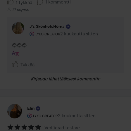
1 kommentti
1 tykkää
27 näyttöä
J’s SkönhetsHörna
Käyttäjän rooli: Lyko Creator.
2 kuukautta sitten
Kommentti lisättiin 2 kuukautta si
LYKO CREATOR
😍😍😍
Tykkää
Kirjaudu
lähettääksesi kommentin
Elin
Käyttäjän rooli: Lyko Creator.
2 kuukautta sitten
Viesti luotiin 2 kuukautta sitten
LYKO CREATOR
Verifierad testare