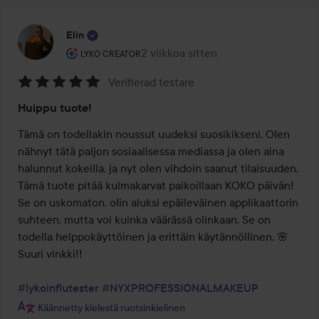
Elin
Käyttäjän rooli: Lyko Creator.
2 viikkoa sitten
Viesti luotiin 2 viikkoa sitten
LYKO CREATOR
Verifierad testare
Arvosana:
Huippu tuote!
5
/
Tämä on todellakin noussut uudeksi suosikikseni. Olen 
5
nähnyt tätä paljon sosiaalisessa mediassa ja olen aina 
halunnut kokeilla, ja nyt olen vihdoin saanut tilaisuuden. 
Tämä tuote pitää kulmakarvat paikoillaan KOKO päivän! 
Se on uskomaton, olin aluksi epäileväinen applikaattorin 
suhteen, mutta voi kuinka väärässä olinkaan. Se on 
todella helppokäyttöinen ja erittäin käytännöllinen. 🌸 
Suuri vinkki!!

#lykoinflutester
#NYXPROFESSIONALMAKEUP
Käännetty kielestä ruotsinkielinen