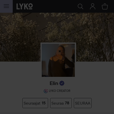
SIIRTYÄ JHK SISÄLTÖÖN
Elin
LYKO CREATOR
Seuraajat
15
Seuraa
78
SEURAA