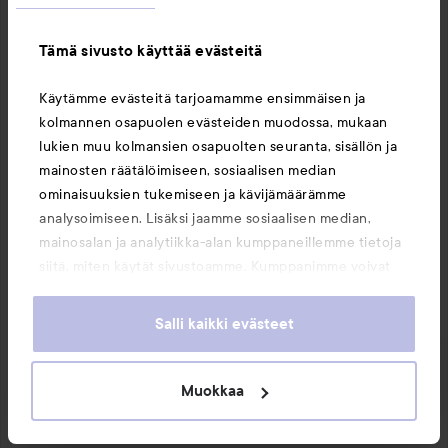
Tämä sivusto käyttää evästeitä
Käytämme evästeitä tarjoamamme ensimmäisen ja
kolmannen osapuolen evästeiden muodossa, mukaan
lukien muu kolmansien osapuolten seuranta, sisällön ja
mainosten räätälöimiseen, sosiaalisen median
ominaisuuksien tukemiseen ja kävijämäärämme
analysoimiseen. Lisäksi jaamme sosiaalisen median,
mainosalan ja analytiikka-alan kumppaneillemme tietoja
siitä, miten käytät sivustoamme. Kumppanimme voivat
yhdistää näitä tietoja muihin tietoihin, joita olet antanut
heille tai joita on kerätty, kun olet käyttänyt heidän
Salli kaikki evästeet
palvelujaan. Käyttämällä sivustoamme, hyväksyt
evästeiden käytön.
Muokkaa