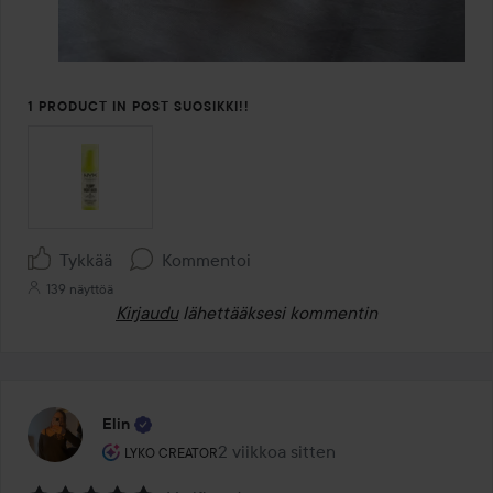
1 PRODUCT IN POST SUOSIKKI!!
Tykkää
Kommentoi
139 näyttöä
Kirjaudu
lähettääksesi kommentin
Elin
Käyttäjän rooli: Lyko Creator.
2 viikkoa sitten
Viesti luotiin 2 viikkoa sitten
LYKO CREATOR