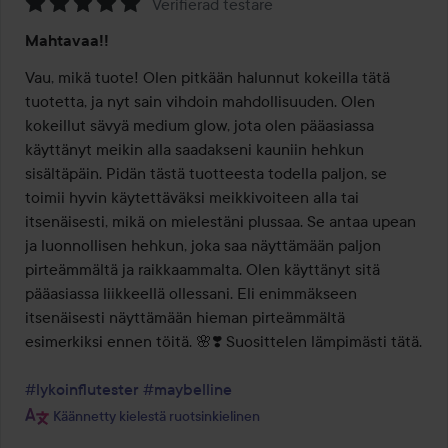
Verifierad testare
Arvosana:
Mahtavaa!!
5
/
Vau, mikä tuote! Olen pitkään halunnut kokeilla tätä 
5
tuotetta, ja nyt sain vihdoin mahdollisuuden. Olen 
kokeillut sävyä medium glow, jota olen pääasiassa 
käyttänyt meikin alla saadakseni kauniin hehkun 
sisältäpäin. Pidän tästä tuotteesta todella paljon, se 
toimii hyvin käytettäväksi meikkivoiteen alla tai 
itsenäisesti, mikä on mielestäni plussaa. Se antaa upean 
ja luonnollisen hehkun, joka saa näyttämään paljon 
pirteämmältä ja raikkaammalta. Olen käyttänyt sitä 
pääasiassa liikkeellä ollessani. Eli enimmäkseen 
itsenäisesti näyttämään hieman pirteämmältä 
esimerkiksi ennen töitä. 🌸❣️ Suosittelen lämpimästi tätä.

#lykoinflutester
#maybelline
Käännetty kielestä ruotsinkielinen