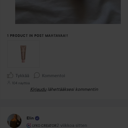
1 PRODUCT IN POST MAHTAVAA!!
Tykkää
Kommentoi
104 näyttöä
Kirjaudu
lähettääksesi kommentin
Elin
Käyttäjän rooli: Lyko Creator.
2 viikkoa sitten
Viesti luotiin 2 viikkoa sitten
LYKO CREATOR