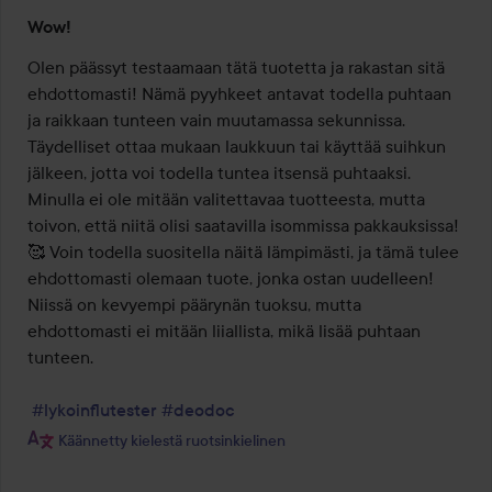
Arvosana:
Wow!
5
/
Olen päässyt testaamaan tätä tuotetta ja rakastan sitä 
5
ehdottomasti! Nämä pyyhkeet antavat todella puhtaan 
ja raikkaan tunteen vain muutamassa sekunnissa. 
Täydelliset ottaa mukaan laukkuun tai käyttää suihkun 
jälkeen, jotta voi todella tuntea itsensä puhtaaksi. 
Minulla ei ole mitään valitettavaa tuotteesta, mutta 
toivon, että niitä olisi saatavilla isommissa pakkauksissa! 
🥰 Voin todella suositella näitä lämpimästi, ja tämä tulee 
ehdottomasti olemaan tuote, jonka ostan uudelleen! 
Niissä on kevyempi päärynän tuoksu, mutta 
ehdottomasti ei mitään liiallista, mikä lisää puhtaan 
tunteen.

#lykoinflutester
#deodoc
Käännetty kielestä ruotsinkielinen