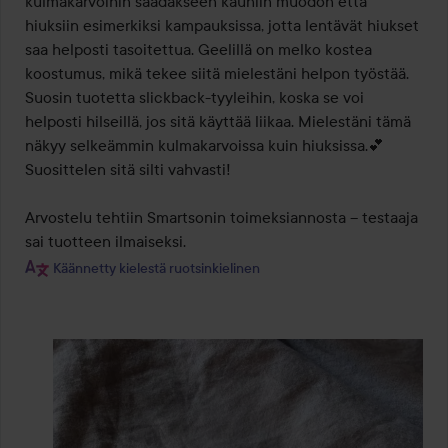
kulmakarvoihin saadakseen kauniin muodon että 
hiuksiin esimerkiksi kampauksissa, jotta lentävät hiukset 
saa helposti tasoitettua. Geelillä on melko kostea 
koostumus, mikä tekee siitä mielestäni helpon työstää. 
Suosin tuotetta slickback-tyyleihin, koska se voi 
helposti hilseillä, jos sitä käyttää liikaa. Mielestäni tämä 
näkyy selkeämmin kulmakarvoissa kuin hiuksissa.💕 
Suosittelen sitä silti vahvasti!

Arvostelu tehtiin Smartsonin toimeksiannosta – testaaja 
sai tuotteen ilmaiseksi.
Käännetty kielestä ruotsinkielinen