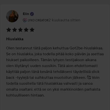
Elin
Käyttäjän rooli: Lyko Creator.
2 kuukautta sitten
Viesti luotiin 2 kuukautta sitten
LYKO CREATOR
Arvosana:
Hiuslakka
5
/
Olen testannut tätä paljon kehuttua Got2be-hiuslakkaa. 
5
Se on hiuslakka, joka todella pitää koko päivän ja asettaa 
hiukset paikoilleen. Tämän lyhyen testijakson aikana 
olen löytänyt uuden suosikin. Tätä aion ehdottomasti 
käyttää paljon tänä kesänä tehdäkseni täydellisiä slick 
back -tyylejä tai suihkuttaa muotoilun jälkeen. 🥰 Voin 
todella suositella tätä hiuslakkaa vahvasti ja sanoa 
omalta osaltani, että se on yksi markkinoiden parhaista 
kohtuulliseen hintaan.
