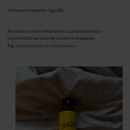
#smartsontestpilot
#got2b
Arvostelu tehtiin Smartsonin toimeksiannosta – 
testihenkilö sai kokeilla tuotetta ilmaiseksi.
Käännetty kielestä ruotsinkielinen