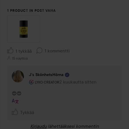
1 PRODUCT IN POST VAHA
1 kommentti
1 tykkää
15 näyttöä
J’s SkönhetsHörna
Käyttäjän rooli: Lyko Creator.
2 kuukautta sitten
Kommentti lisättiin 2 kuukautta si
LYKO CREATOR
😍😍
Tykkää
Kirjaudu
lähettääksesi kommentin