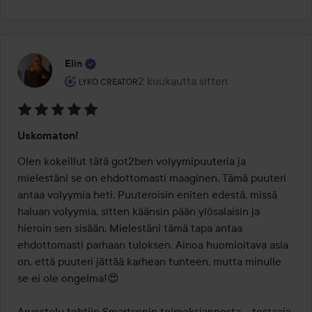
Elin
Käyttäjän rooli: Lyko Creator.
2 kuukautta sitten
Viesti luotiin 2 kuukautta sitten
LYKO CREATOR
Arvosana:
Uskomaton!
5
/
Olen kokeillut tätä got2ben volyymipuuteria ja 
5
mielestäni se on ehdottomasti maaginen. Tämä puuteri 
antaa volyymia heti. Puuteroisin eniten edestä, missä 
haluan volyymia, sitten käänsin pään ylösalaisin ja 
hieroin sen sisään. Mielestäni tämä tapa antaa 
ehdottomasti parhaan tuloksen. Ainoa huomioitava asia 
on, että puuteri jättää karhean tunteen, mutta minulle 
se ei ole ongelma!😍

Arvostelu tehtiin Smartsonin toimeksiannosta – testaaja 