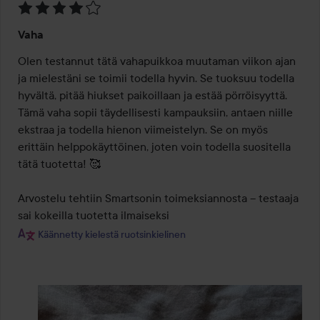
Arvosana:
Vaha
4
/
Olen testannut tätä vahapuikkoa muutaman viikon ajan 
5
ja mielestäni se toimii todella hyvin. Se tuoksuu todella 
hyvältä, pitää hiukset paikoillaan ja estää pörröisyyttä. 
Tämä vaha sopii täydellisesti kampauksiin, antaen niille 
ekstraa ja todella hienon viimeistelyn. Se on myös 
erittäin helppokäyttöinen, joten voin todella suositella 
tätä tuotetta! 🥰

Arvostelu tehtiin Smartsonin toimeksiannosta – testaaja 
sai kokeilla tuotetta ilmaiseksi
Käännetty kielestä ruotsinkielinen