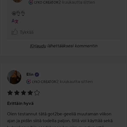
Käyttäjän rooli: Lyko Creator.
2 kuukautta sitten
Kommentti lisättiin 2 kuukautta si
LYKO CREATOR
🤩👌👌
Tykkää
Kirjaudu
lähettääksesi kommentin
Elin
Käyttäjän rooli: Lyko Creator.
2 kuukautta sitten
Viesti luotiin 2 kuukautta sitten
LYKO CREATOR
Arvosana:
Erittäin hyvä
4
/
Olen testannut tätä got2be-geeliä muutaman viikon 
5
ajan ja pidän siitä todella paljon. Sitä voi käyttää sekä 