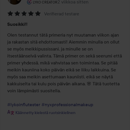
Käyttäjän rooli: Lyko Creator.
2 viikkoa sitten
Viesti luotiin 2 viikkoa sitten
LYKO CREATOR
Verifierad testare
Arvosana:
Suosikki!!
5
/
Olen testannut tätä primeria nyt muutaman viikon ajan 
5
ja rakastan sitä ehdottomasti! Aiemmin minulla on ollut 
se myös meikkipussissani, ja minulle se on 
itsestäänselvä valinta. Tämä primer on sekä seerumi että 
primer yhdessä, mikä vahvistaa sen toimintaa. Se pitää 
meikin kauniina koko päivän eikä se liiku laikkuina. Se 
myös saa meikin asettumaan kauniisti, eikä se näytä 
kakkuiselta tai kulu pois päivän aikana. 🌸 Tätä tuotetta 
voin lämpimästi suositella.

#lykoinflutester
#nyxprofessionalmakeup
Käännetty kielestä ruotsinkielinen