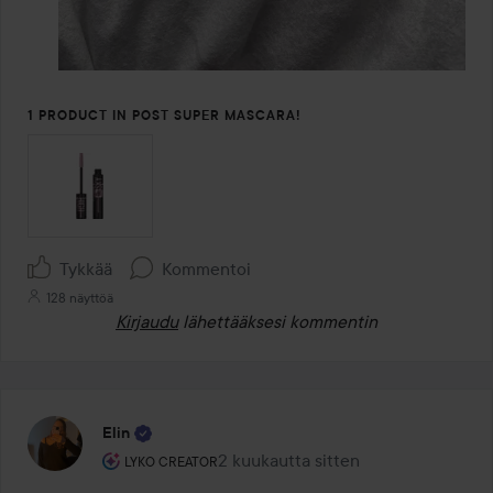
1 PRODUCT IN POST SUPER MASCARA!
Tykkää
Kommentoi
128 näyttöä
Kirjaudu
lähettääksesi kommentin
Elin
Käyttäjän rooli: Lyko Creator.
2 kuukautta sitten
Viesti luotiin 2 kuukautta sitten
LYKO CREATOR