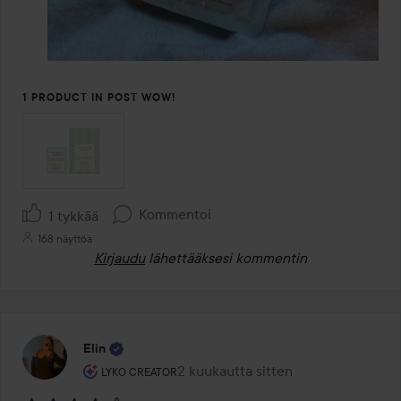
1 PRODUCT IN POST WOW!
Kommentoi
1 tykkää
168 näyttöä
Kirjaudu
lähettääksesi kommentin
Elin
Käyttäjän rooli: Lyko Creator.
2 kuukautta sitten
Viesti luotiin 2 kuukautta sitten
LYKO CREATOR