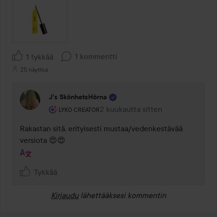
1 kommentti
1 tykkää
25 näyttöä
J’s SkönhetsHörna
Käyttäjän rooli: Lyko Creator.
2 kuukautta sitten
Kommentti lisättiin 2 kuukautta si
LYKO CREATOR
Rakastan sitä, erityisesti mustaa/vedenkestävää 
versiota 😍😍
Tykkää
Kirjaudu
lähettääksesi kommentin