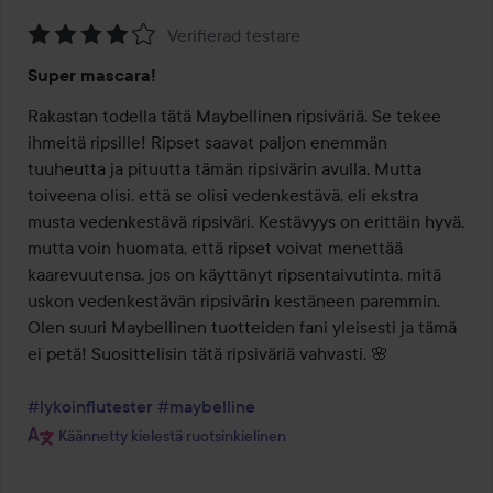
Verifierad testare
Arvosana:
Super mascara!
4
/
Rakastan todella tätä Maybellinen ripsiväriä. Se tekee 
5
ihmeitä ripsille! Ripset saavat paljon enemmän 
tuuheutta ja pituutta tämän ripsivärin avulla. Mutta 
toiveena olisi, että se olisi vedenkestävä, eli ekstra 
musta vedenkestävä ripsiväri. Kestävyys on erittäin hyvä, 
mutta voin huomata, että ripset voivat menettää 
kaarevuutensa, jos on käyttänyt ripsentaivutinta, mitä 
uskon vedenkestävän ripsivärin kestäneen paremmin. 
Olen suuri Maybellinen tuotteiden fani yleisesti ja tämä 
ei petä! Suosittelisin tätä ripsiväriä vahvasti. 🌸

#lykoinflutester
#maybelline
Käännetty kielestä ruotsinkielinen