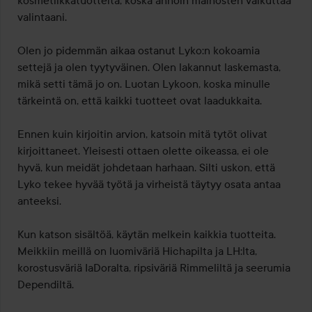
kosmetiikkatuotteita, koska annoin mainosten vaikuttaa 
valintaani.

Olen jo pidemmän aikaa ostanut Lyko:n kokoamia 
settejä ja olen tyytyväinen. Olen lakannut laskemasta, 
mikä setti tämä jo on. Luotan Lykoon, koska minulle 
tärkeintä on, että kaikki tuotteet ovat laadukkaita.

Ennen kuin kirjoitin arvion, katsoin mitä tytöt olivat 
kirjoittaneet. Yleisesti ottaen olette oikeassa, ei ole 
hyvä, kun meidät johdetaan harhaan. Silti uskon, että 
Lyko tekee hyvää työtä ja virheistä täytyy osata antaa 
anteeksi.

Kun katson sisältöä, käytän melkein kaikkia tuotteita.

Meikkiin meillä on luomiväriä Hichapilta ja LH:lta, 
korostusväriä IaDoralta, ripsiväriä Rimmeliltä ja seerumia 
Dependiltä.
