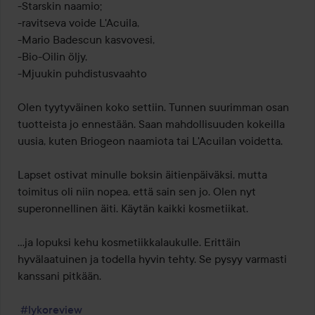
-Starskin naamio;

-ravitseva voide L'Acuila,

-Mario Badescun kasvovesi,

-Bio-Oilin öljy,

-Mjuukin puhdistusvaahto

Olen tyytyväinen koko settiin. Tunnen suurimman osan 
tuotteista jo ennestään. Saan mahdollisuuden kokeilla 
uusia, kuten Briogeon naamiota tai L'Acuilan voidetta.

Lapset ostivat minulle boksin äitienpäiväksi, mutta 
toimitus oli niin nopea, että sain sen jo. Olen nyt 
superonnellinen äiti. Käytän kaikki kosmetiikat.

...ja lopuksi kehu kosmetiikkalaukulle. Erittäin 
hyvälaatuinen ja todella hyvin tehty. Se pysyy varmasti 
kanssani pitkään.

#lykoreview