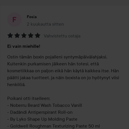
Fosia
2 kuukautta sitten
Viesti luotiin 2 kuukautta sitten
Vahvistettu ostaja
Arvosana:
Ei vain miehille!
5
/
Ostin tämän boxin pojalleni syntymäpäivälahjaksi. 
5
Kuitenkin purkamisen jälkeen hän totesi, että 
kosmetiikkaa on paljon eikä hän käytä kaikkea itse. Hän 
päätti jakaa tuotteet, ja näin boxista on jo hyötynyt viisi 
henkilöä.

Poikani otti itselleen:

- Noberru Beard Wash Tobacco Vanill

- Dadāndi Antiperspirant Roll-on

- By Lyko Shape Up Molding Paste

- Goldwell Roughman Texturizing Paste 50 ml
