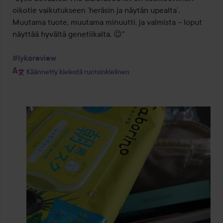
oikotie vaikutukseen ’heräsin ja näytän upealta’. 
Muutama tuote, muutama minuutti, ja valmista – loput 
näyttää hyvältä genetiikalta. 😉"

#lykoreview
Käännetty kielestä ruotsinkielinen