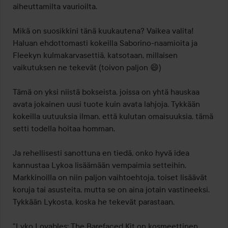
aiheuttamilta vaurioilta.

Mikä on suosikkini tänä kuukautena? Vaikea valita! 
Haluan ehdottomasti kokeilla Saborino-naamioita ja 
Fleekyn kulmakarvasettiä, katsotaan, millaisen 
vaikutuksen ne tekevät (toivon paljon 😄)

Tämä on yksi niistä bokseista, joissa on yhtä hauskaa 
avata jokainen uusi tuote kuin avata lahjoja. Tykkään 
kokeilla uutuuksia ilman, että kulutan omaisuuksia, tämä 
setti todella hoitaa homman.

Ja rehellisesti sanottuna en tiedä, onko hyvä idea 
kannustaa Lykoa lisäämään vempaimia setteihin. 
Markkinoilla on niin paljon vaihtoehtoja, toiset lisäävät 
koruja tai asusteita, mutta se on aina jotain vastineeksi. 
Tykkään Lykosta, koska he tekevät parastaan.

"Lyko Lovables: The Barefaced Kit on kosmeettinen 