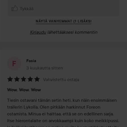
Tykkää
NÄYTÄ VANHEMMAT (1 LISÄKSI
Kirjaudu
lähettääksesi kommentin
Fosia
3 kuukautta sitten
Viesti luotiin 3 kuukautta sitten
Vahvistettu ostaja
Arvosana:
Wow. Wow. Wow
5
/
Tiesin ostavani tämän setin heti, kun näin ensimmäisen 
5
trailerin Lykolla. Olen pitkään harkinnut Foreon 
ostamista. Minua ei haittaa, että se on edellinen sarja. 
Itse hierontalaite on arvokkaampi kuin koko meikkipussi, 