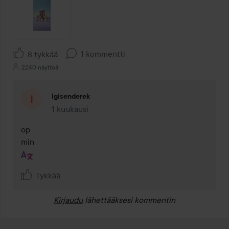
1 kommentti
8 tykkää
2240 näyttöä
Igisenderek
1 kuukausi
Kommentti lisättiin 1 kuukausi
op

min
Tykkää
Kirjaudu
lähettääksesi kommentin