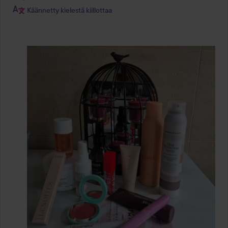
Käännetty kielestä kiillottaa