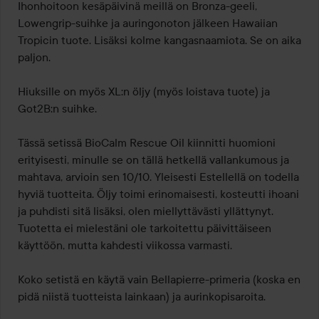
Ihonhoitoon kesäpäivinä meillä on Bronza-geeli, 
Lowengrip-suihke ja auringonoton jälkeen Hawaiian 
Tropicin tuote. Lisäksi kolme kangasnaamiota. Se on aika 
paljon.

Hiuksille on myös XL:n öljy (myös loistava tuote) ja 
Got2B:n suihke.

Tässä setissä BioCalm Rescue Oil kiinnitti huomioni 
erityisesti, minulle se on tällä hetkellä vallankumous ja 
mahtava, arvioin sen 10/10. Yleisesti Estellellä on todella 
hyviä tuotteita. Öljy toimi erinomaisesti, kosteutti ihoani 
ja puhdisti sitä lisäksi, olen miellyttävästi yllättynyt. 
Tuotetta ei mielestäni ole tarkoitettu päivittäiseen 
käyttöön, mutta kahdesti viikossa varmasti.

Koko setistä en käytä vain Bellapierre-primeria (koska en 
pidä niistä tuotteista lainkaan) ja aurinkopisaroita.
