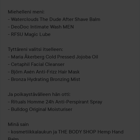
Miehelleni meni:

- Waterclouds The Dude After Shave Balm

- DeoDoc Intimate Wash MEN

- RFSU Magic Lube

Tyttäreni valitsi itselleen:

- Maria Åkerberg Cold Pressed Jojoba Oil

- Cetaphil Facial Cleanser

- Björn Axén Anti-Frizz Hair Mask

- Bronza Hydrating Bronzing Mist

Ja poikaystävälleen hän otti:

- Rituals Homme 24h Anti-Perspirant Spray

- Bulldog Original Moisturiser

Minä sain

- kosmetiikkalaukun ja THE BODY SHOP Hemp Hand 
Balm
