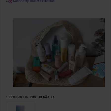
Käännetty kielestä kiillottaa
1 PRODUCT IN POST KESÄAIKA