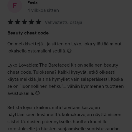
Fosia
4 viikkoa sitten
Viesti luotiin 4 viikkoa sitten
Vahvistettu ostaja
Arvosana:
Beauty cheat code
5
/
On meikkisettejä... ja sitten on Lyko, joka yllättää minut 
5
jokaisella ostamallani setillä. 😅

Lyko Lovables: The Barefaced Kit on sellainen beauty 
cheat code. Tuloksena? Kaikki kysyvät, etkö oikeasti 
käytä meikkiä, ja sinä hymyilet vain salaperäisesti. Koska 
se on ”luonnollinen hehku”... vähän kymmenen tuotteen 
avustuksella. 😉

Setistä löysin kaiken, mitä tarvitaan kasvojen 
näyttämiseen levänneiltä, kulmakarvojen näyttämiseen 
siisteiltä, ripsien pidennykselle, huulten kauniille 
korostukselle ja hiusten suojaamiselle suoristusraudan 