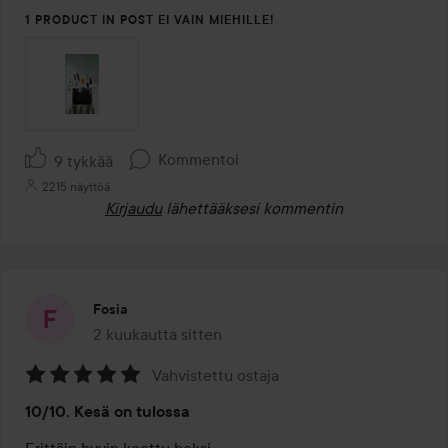
1 PRODUCT IN POST EI VAIN MIEHILLE!
Kommentoi
9 tykkää
2215 näyttöä
Kirjaudu
lähettääksesi kommentin
Fosia
2 kuukautta sitten
Viesti luotiin 2 kuukautta sitten
Vahvistettu ostaja
Arvosana:
10/10. Kesä on tulossa
5
/