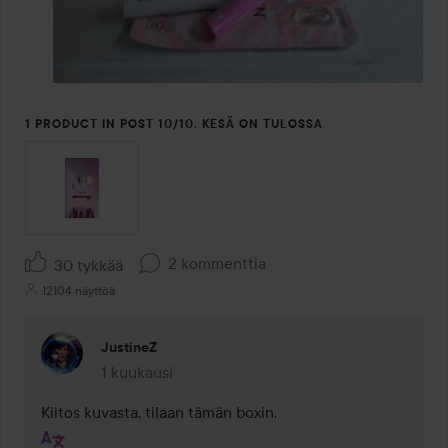
1 PRODUCT IN POST 10/10. KESÄ ON TULOSSA
2 kommenttia
30 tykkää
12104 näyttöä
JustineZ
1 kuukausi
Kommentti lisättiin 1 kuukausi
Kiitos kuvasta, tilaan tämän boxin.