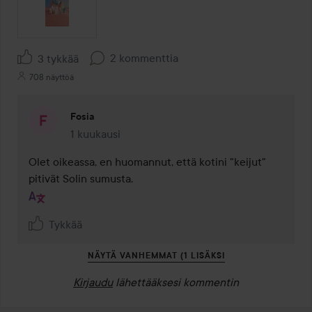
2 kommenttia
3 tykkää
708 näyttöä
Fosia
1 kuukausi
Kommentti lisättiin 1 kuukausi
Olet oikeassa, en huomannut, että kotini "keijut" 
pitivät Solin sumusta.
Tykkää
NÄYTÄ VANHEMMAT (1 LISÄKSI
Kirjaudu
lähettääksesi kommentin