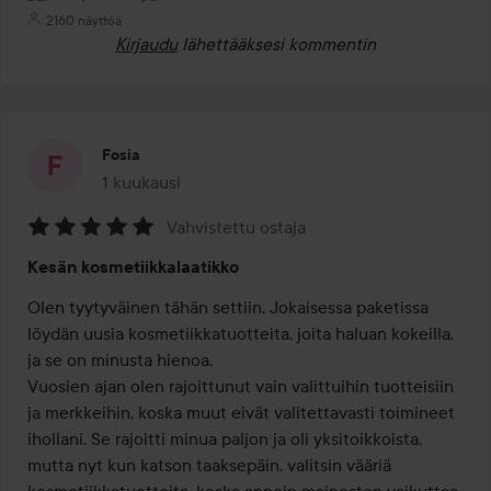
2160 näyttöä
Kirjaudu
lähettääksesi kommentin
Fosia
1 kuukausi
Viesti luotiin 1 kuukausi
Vahvistettu ostaja
Arvosana:
Kesän kosmetiikkalaatikko
5
/
Olen tyytyväinen tähän settiin. Jokaisessa paketissa 
5
löydän uusia kosmetiikkatuotteita, joita haluan kokeilla, 
ja se on minusta hienoa.

Vuosien ajan olen rajoittunut vain valittuihin tuotteisiin 
ja merkkeihin, koska muut eivät valitettavasti toimineet 
ihollani. Se rajoitti minua paljon ja oli yksitoikkoista, 
mutta nyt kun katson taaksepäin, valitsin vääriä 