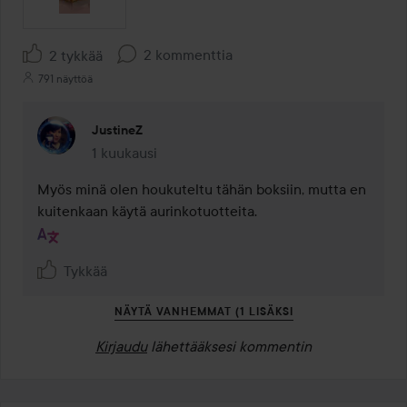
2 kommenttia
2 tykkää
791 näyttöä
JustineZ
1 kuukausi
Kommentti lisättiin 1 kuukausi
Myös minä olen houkuteltu tähän boksiin, mutta en 
kuitenkaan käytä aurinkotuotteita.
Tykkää
NÄYTÄ VANHEMMAT (1 LISÄKSI
Kirjaudu
lähettääksesi kommentin