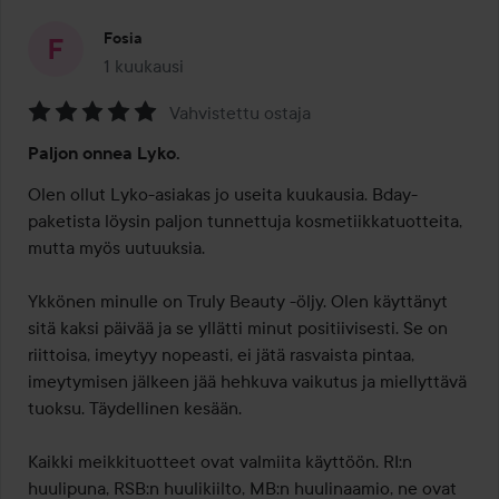
Fosia
1 kuukausi
Viesti luotiin 1 kuukausi
Vahvistettu ostaja
Arvosana:
Paljon onnea Lyko.
5
/
Olen ollut Lyko-asiakas jo useita kuukausia. Bday-
5
paketista löysin paljon tunnettuja kosmetiikkatuotteita, 
mutta myös uutuuksia.

Ykkönen minulle on Truly Beauty -öljy. Olen käyttänyt 
sitä kaksi päivää ja se yllätti minut positiivisesti. Se on 
riittoisa, imeytyy nopeasti, ei jätä rasvaista pintaa, 
imeytymisen jälkeen jää hehkuva vaikutus ja miellyttävä 
tuoksu. Täydellinen kesään.

Kaikki meikkituotteet ovat valmiita käyttöön. RI:n 
huulipuna, RSB:n huulikiilto, MB:n huulinaamio, ne ovat 