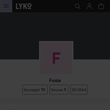
SIIRTYÄ JHK SISÄLTÖÖN
Fosia
Seuraajat
10
Seuraa
3
SEURAA