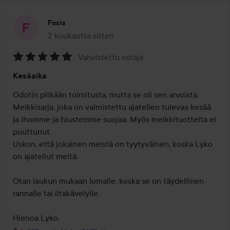
Fosia
2 kuukautta sitten
Viesti luotiin 2 kuukautta sitten
Vahvistettu ostaja
Arvosana:
Kesäaika
5
/
Odotin pitkään toimitusta, mutta se oli sen arvoista.

5
Meikkisarja, joka on valmistettu ajatellen tulevaa kesää 
ja ihomme ja hiustemme suojaa. Myös meikkituotteita ei 
puuttunut.

Uskon, että jokainen meistä on tyytyväinen, koska Lyko 
on ajatellut meitä.

Otan laukun mukaan lomalle, koska se on täydellinen 
rannalle tai iltakävelylle.

Hienoa Lyko.