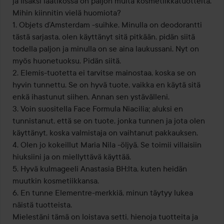
ja lisäksi laatikossa on paljon muita kosmetiikkatuotteita.

Mihin kiinnitin vielä huomiota?

1. Objets d’Amsterdam -suihke. Minulla on deodorantti 
tästä sarjasta, olen käyttänyt sitä pitkään, pidän siitä 
todella paljon ja minulla on se aina laukussani. Nyt on 
myös huonetuoksu. Pidän siitä.

2. Elemis-tuotetta ei tarvitse mainostaa, koska se on 
hyvin tunnettu. Se on hyvä tuote, vaikka en käytä sitä 
enkä ihastunut siihen. Annan sen ystävälleni.

3. Voin suositella Face Formula Niacilia; aluksi en 
tunnistanut, että se on tuote, jonka tunnen ja jota olen 
käyttänyt, koska valmistaja on vaihtanut pakkauksen.

4. Olen jo kokeillut Maria Nila -öljyä. Se toimii villaisiin 
hiuksiini ja on miellyttävä käyttää.

5. Hyvä kulmageeli Anastasia BH:lta, kuten heidän 
muutkin kosmetiikkansa.

6. En tunne Elementre-merkkiä, minun täytyy lukea 
näistä tuotteista.

Mielestäni tämä on loistava setti, hienoja tuotteita ja 