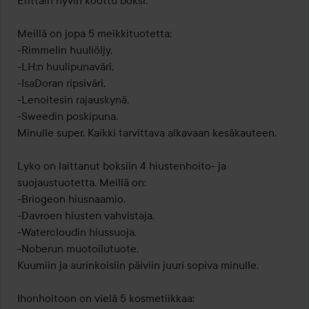
Erittäin hyvin koottu boksi.

5
Meillä on jopa 5 meikkituotetta:

-Rimmelin huuliöljy,

-LH:n huulipunaväri,

-IsaDoran ripsiväri,

-Lenoitesin rajauskynä,

-Sweedin poskipuna.

Minulle super. Kaikki tarvittava alkavaan kesäkauteen.

Lyko on laittanut boksiin 4 hiustenhoito- ja 
suojaustuotetta. Meillä on:

-Briogeon hiusnaamio,

-Davroen hiusten vahvistaja,

-Watercloudin hiussuoja,

-Noberun muotoilutuote.

Kuumiin ja aurinkoisiin päiviin juuri sopiva minulle.

Ihonhoitoon on vielä 5 kosmetiikkaa:
