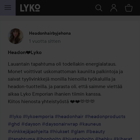
SIIRTYÄ JHK SISÄLTÖÖN
Headonhairbyjehona
1 vuotta sitten
Viesti luotiin 1 vuotta sitten
Headon❤️Lyko
Lauantain tapahtuma oli todellakin energialataus.

Monet voittivat uskomattoman kauniita palkintoja ja 
saivat tyylivinkkejä monilla hienoilla työkaluilla ja 
headon-tuotteilla, ja parasta oli, että saimme viettää 
aikaa Lyko Emporian ihanien tiimin kanssa.

Kiitos hienosta yhteistyöstä ❤️❤️🫶🫶🫶

#lyko
#lykoemporia
#headonhair
#headonproducts
#ghd
#dayson
#daysonairwrap
#kauneus
#vinkkejäjaohjeita
#hiukset
#glam
#beauty
#tapahtuma
#ihonhoito
#hiustenhoito
#hehku
#kiharat