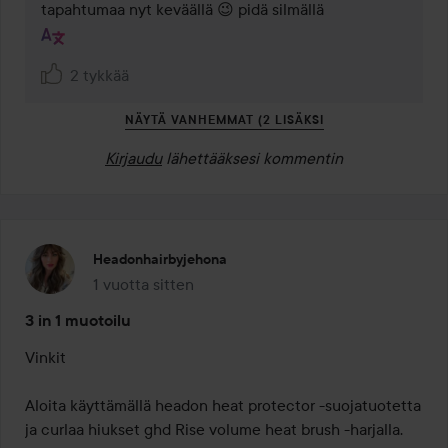
tapahtumaa nyt keväällä 😉 pidä silmällä
2 tykkää
NÄYTÄ VANHEMMAT (2 LISÄKSI
Kirjaudu
lähettääksesi kommentin
Headonhairbyjehona
1 vuotta sitten
Viesti luotiin 1 vuotta sitten
3 in 1 muotoilu
Vinkit

Aloita käyttämällä headon heat protector -suojatuotetta 
ja curlaa hiukset ghd Rise volume heat brush -harjalla. 