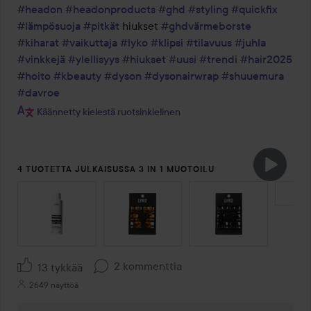
#headon
#headonproducts
#ghd
#styling
#quickfix
#lämpösuoja
#pitkät
 hiukset 
#ghdvärmeborste
#kiharat
#vaikuttaja
#lyko
#klipsi
#tilavuus
#juhla
#vinkkejä
#ylellisyys
#hiukset
#uusi
#trendi
#hair2025
#hoito
#kbeauty
#dyson
#dysonairwrap
#shuuemura
#davroe
Käännetty kielestä ruotsinkielinen
4 TUOTETTA JULKAISUSSA 3 IN 1 MUOTOILU
OHITA OSIO
2 kommenttia
13 tykkää
2649 näyttöä