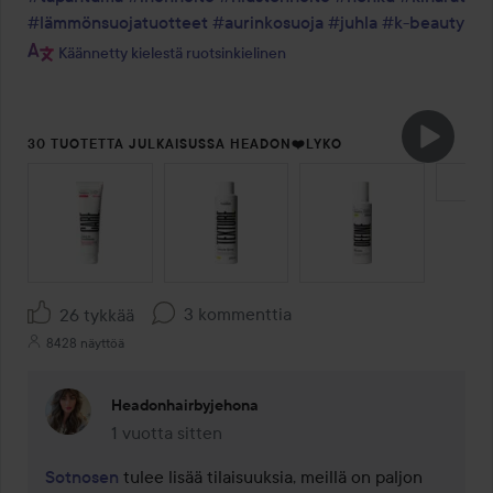
#lämmönsuojatuotteet
#aurinkosuoja
#juhla
#k-beauty
Käännetty kielestä ruotsinkielinen
30 TUOTETTA JULKAISUSSA HEADON❤️LYKO
OHITA OSIO
3 kommenttia
26 tykkää
8428 näyttöä
Headonhairbyjehona
1 vuotta sitten
Kommentti lisättiin 1 vuotta sitten
Sotnosen
 tulee lisää tilaisuuksia, meillä on paljon 