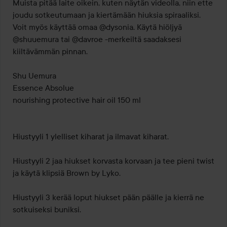
Muista pitää laite oikein, kuten näytän videolla, niin ette 
joudu sotkeutumaan ja kiertämään hiuksia spiraaliksi. 
Voit myös käyttää omaa @dysonia. Käytä hiöljyä 
@shuuemura tai @davroe -merkeiltä saadaksesi 
kiiltävämmän pinnan.

Shu Uemura

Essence Absolue

nourishing protective hair oil 150 ml

Hiustyyli 1 ylelliset kiharat ja ilmavat kiharat.

Hiustyyli 2 jaa hiukset korvasta korvaan ja tee pieni twist 
ja käytä klipsiä Brown by Lyko.

Hiustyyli 3 kerää loput hiukset pään päälle ja kierrä ne 
sotkuiseksi buniksi.
