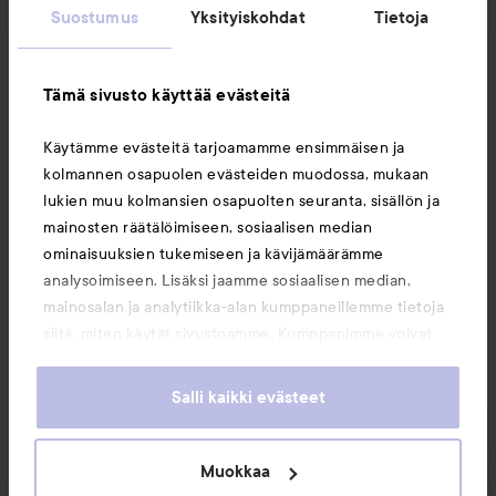
Suostumus
Yksityiskohdat
Tietoja
Asiakaspalvelu
Tämä sivusto käyttää evästeitä
Tietoja
Käytämme evästeitä tarjoamamme ensimmäisen ja
kolmannen osapuolen evästeiden muodossa, mukaan
Saattaisit myös tykätä
lukien muu kolmansien osapuolten seuranta, sisällön ja
mainosten räätälöimiseen, sosiaalisen median
ominaisuuksien tukemiseen ja kävijämäärämme
analysoimiseen. Lisäksi jaamme sosiaalisen median,
mainosalan ja analytiikka-alan kumppaneillemme tietoja
siitä, miten käytät sivustoamme. Kumppanimme voivat
yhdistää näitä tietoja muihin tietoihin, joita olet antanut
heille tai joita on kerätty, kun olet käyttänyt heidän
Salli kaikki evästeet
palvelujaan. Käyttämällä sivustoamme, hyväksyt
evästeiden käytön.
Muokkaa