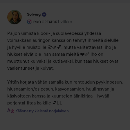
Solveig
Käyttäjän rooli: Lyko Creator.
1 viikko
Viesti luotiin 1 viikko
LYKO CREATOR
Paljon uimista kloori- ja suolavedessä yhdessä 
voimakkaan auringon kanssa on tehnyt ihmeitä sielulle 
ja hyville muistoille 🌸🌿💕, mutta valitettavasti iho ja 
hiukset eivät ole ihan samaa mieltä ❤️‍🩹 Iho on 
muuttunut kuivaksi ja kutiavaksi, kun taas hiukset ovat 
vaalentuneet ja kuivat.

Yritän korjata vähän samalla kun rentoudun pyykinpesun, 
hiusnaamion/esipesun, kasvonaamion, huulirasvan ja 
käsivoiteen kanssa ja kuuntelen äänikirjaa – hyvää 
perjantai-iltaa kaikille 💕🧖‍♀️
Käännetty kielestä norjalainen