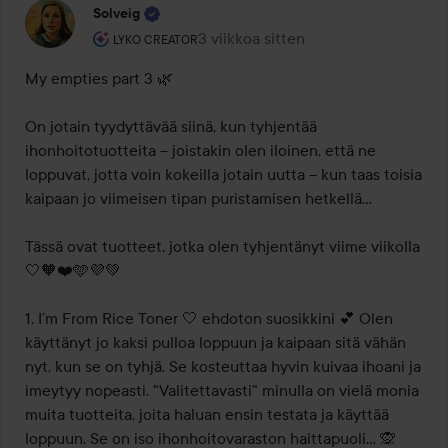
Solveig
Käyttäjän rooli: Lyko Creator.
3 viikkoa sitten
Viesti luotiin 3 viikkoa sitten
LYKO CREATOR
My empties part 3 🌿

On jotain tyydyttävää siinä, kun tyhjentää 
ihonhoitotuotteita – joistakin olen iloinen, että ne 
loppuvat, jotta voin kokeilla jotain uutta – kun taas toisia 
kaipaan jo viimeisen tipan puristamisen hetkellä…

Tässä ovat tuotteet, jotka olen tyhjentänyt viime viikolla 
🤍🧡❤️🩵💜💚

1. I’m From Rice Toner 🤍 ehdoton suosikkini 💕 Olen 
käyttänyt jo kaksi pulloa loppuun ja kaipaan sitä vähän 
nyt, kun se on tyhjä. Se kosteuttaa hyvin kuivaa ihoani ja 
imeytyy nopeasti. "Valitettavasti" minulla on vielä monia 
muita tuotteita, joita haluan ensin testata ja käyttää 
loppuun. Se on iso ihonhoitovaraston haittapuoli… 🙊
