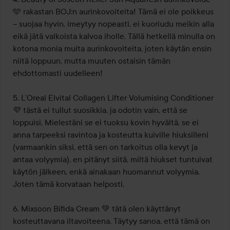
🩵 rakastan BOJ:n aurinkovoiteita! Tämä ei ole poikkeus 
– suojaa hyvin, imeytyy nopeasti, ei kuoriudu meikin alla 
eikä jätä valkoista kalvoa iholle. Tällä hetkellä minulla on 
kotona monia muita aurinkovoiteita, joten käytän ensin 
niitä loppuun, mutta muuten ostaisin tämän 
ehdottomasti uudelleen!

5. L’Oreal Elvital Collagen Lifter Volumising Conditioner 
💜 tästä ei tullut suosikkia, ja odotin vain, että se 
loppuisi. Mielestäni se ei tuoksu kovin hyvältä, se ei 
anna tarpeeksi ravintoa ja kosteutta kuiville hiuksilleni 
(varmaankin siksi, että sen on tarkoitus olla kevyt ja 
antaa volyymia), en pitänyt siitä, miltä hiukset tuntuivat 
käytön jälkeen, enkä ainakaan huomannut volyymia. 
Joten tämä korvataan helposti.

6. Mixsoon Bifida Cream 💚 tätä olen käyttänyt 
kosteuttavana iltavoiteena. Täytyy sanoa, että tämä on 