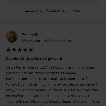
Kirjaudu
lähettääksesi kommentin
Solveig
Käyttäjän rooli: Lyko Creator.
2 viikkoa sitten
Viesti luotiin 2 viikkoa sitten
LYKO CREATOR
Arvosana:
Kaunis väri, joka kestää pitkään!
5
/
Ostin tämän värissä BE01, ja koostumus on yllättävän 
5
pehmeä ja kosteuttava, se tuoksuu ihanan 
hedelmäiseltä omenalta, hunajalta ja persikalta. Se 
tuntuu huulilla kuin huulikiilto levitettäessä, mutta väri 
pysyy paljon pidempään, vaikka kiilto olisi hävinnyt. Väri 
on myös todella kaunis, ei liian voimakas ja sopivan 
"luonnollinen." Näyttää raikkaalta ilman, että se on liikaa. 