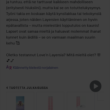
ja tuntuu, että ne tarttuvat kaikkeen mahdolliseen 
(erityisesti hiuksiini), mutta kai se on totuttelukysymys. 
Työni takia en koskaan käytä kynsilakkaa tai tekokynsiä 
arjessa, joten näiden Layersien käyttäminen on hyvin 
epätavallista – mutta mielestäni lopputulos on kaunis! 
Lapset ovat samaa mieltä ja haluavat molemmat ihanat 
kynnet kuin äidillä – se on varmaan maailman suurin 
kehu 🥰

Oletko testannut Love’n Layersia? Mitä mieltä olet? 🌸
💕💅
Käännetty kielestä norjalainen
4 TUOTETTA JULKAISUSSA
OHITA OSIO