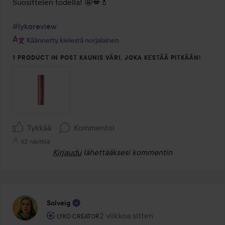
Suosittelen todella! 🤩💋💄

#lykoreview
Käännetty kielestä norjalainen
1 PRODUCT IN POST KAUNIS VÄRI, JOKA KESTÄÄ PITKÄÄN!
Tykkää
Kommentoi
62 näyttöä
Kirjaudu
lähettääksesi kommentin
Solveig
Käyttäjän rooli: Lyko Creator.
2 viikkoa sitten
Viesti luotiin 2 viikkoa sitten
LYKO CREATOR