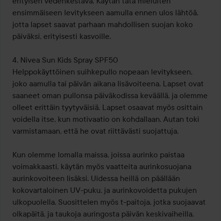
erityisen vedenkestävä. Käytän tätä mieluiten 
ensimmäiseen levitykseen aamulla ennen ulos lähtöä, 
jotta lapset saavat parhaan mahdollisen suojan koko 
päiväksi, erityisesti kasvoille.

4. Nivea Sun Kids Spray SPF50

Helppokäyttöinen suihkepullo nopeaan levitykseen, 
joko aamulla tai päivän aikana lisävoiteena. Lapset ovat 
saaneet oman pullonsa päiväkodissa keväällä, ja olemme 
olleet erittäin tyytyväisiä. Lapset osaavat myös osittain 
voidella itse, kun motivaatio on kohdallaan. Autan toki 
varmistamaan, että he ovat riittävästi suojattuja.

Kun olemme lomalla maissa, joissa aurinko paistaa 
voimakkaasti, käytän myös vaatteita aurinkosuojana 
aurinkovoiteen lisäksi. Uidessa heillä on päällään 
kokovartaloinen UV-puku, ja aurinkovoidetta pukujen 
ulkopuolella. Suosittelen myös t-paitoja, jotka suojaavat 
olkapäitä, ja taukoja auringosta päivän keskivaiheilla. 