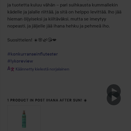
ja tuotetta kuluu vähän – pari suihkausta kummallekin 
kädelle ja jalalle riittää, ja sitä on helppo levittää. Iho jää 
hieman öljyiseksi ja kiiltäväksi, mutta se imeytyy 
nopeasti, ja jäljelle jää ihana hehku ja pehmeä iho.

Suosittelen! ☀️🌸🌿😘💋

#konkurranseinflutester
#lykoreview
Käännetty kielestä norjalainen
1 PRODUCT IN POST IHANA AFTER SUN! ☀️