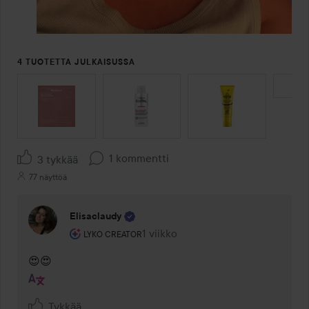
4 TUOTETTA JULKAISUSSA
OHITA OSIO
1 kommentti
3 tykkää
77 näyttöä
Elisaclaudy
Käyttäjän rooli: Lyko Creator.
1 viikko
Kommentti lisättiin 1 viikko
LYKO CREATOR
😍😍
Tykkää