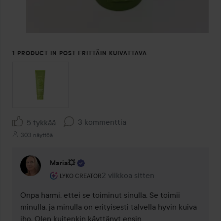
1 PRODUCT IN POST ERITTÄIN KUIVATTAVA
3 kommenttia
5 tykkää
303 näyttöä
Maria💥
Käyttäjän rooli: Lyko Creator.
2 viikkoa sitten
Kommentti lisättiin 2 viikkoa sitte
LYKO CREATOR
Onpa harmi, ettei se toiminut sinulla. Se toimii 
minulla, ja minulla on erityisesti talvella hyvin kuiva 
iho. Olen kuitenkin käyttänyt ensin 