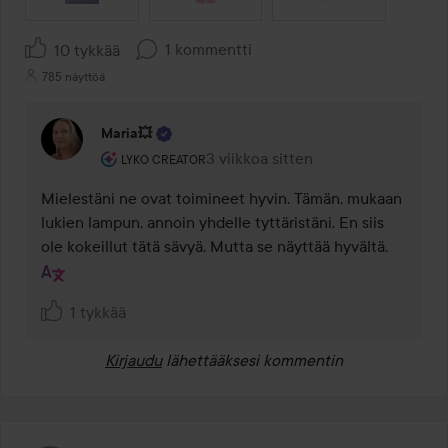
1 kommentti
10 tykkää
785 näyttöä
Maria💥
Käyttäjän rooli: Lyko Creator.
3 viikkoa sitten
Kommentti lisättiin 3 viikkoa sitte
LYKO CREATOR
Mielestäni ne ovat toimineet hyvin. Tämän, mukaan 
lukien lampun, annoin yhdelle tyttäristäni. En siis 
ole kokeillut tätä sävyä. Mutta se näyttää hyvältä.
1 tykkää
Kirjaudu
lähettääksesi kommentin