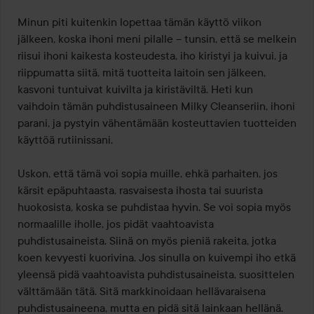
Minun piti kuitenkin lopettaa tämän käyttö viikon 
jälkeen, koska ihoni meni pilalle – tunsin, että se melkein 
riisui ihoni kaikesta kosteudesta, iho kiristyi ja kuivui, ja 
riippumatta siitä, mitä tuotteita laitoin sen jälkeen, 
kasvoni tuntuivat kuivilta ja kiristäviltä. Heti kun 
vaihdoin tämän puhdistusaineen Milky Cleanseriin, ihoni 
parani, ja pystyin vähentämään kosteuttavien tuotteiden 
käyttöä rutiinissani.

Uskon, että tämä voi sopia muille, ehkä parhaiten, jos 
kärsit epäpuhtaasta, rasvaisesta ihosta tai suurista 
huokosista, koska se puhdistaa hyvin. Se voi sopia myös 
normaalille iholle, jos pidät vaahtoavista 
puhdistusaineista. Siinä on myös pieniä rakeita, jotka 
koen kevyesti kuorivina. Jos sinulla on kuivempi iho etkä 
yleensä pidä vaahtoavista puhdistusaineista, suosittelen 
välttämään tätä. Sitä markkinoidaan hellävaraisena 
puhdistusaineena, mutta en pidä sitä lainkaan hellänä.
