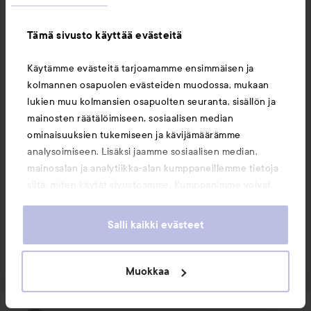
#lovables
Tämä sivusto käyttää evästeitä
#barefacedkit
Käännetty kielestä norjalainen
Käytämme evästeitä tarjoamamme ensimmäisen ja
kolmannen osapuolen evästeiden muodossa, mukaan
lukien muu kolmansien osapuolten seuranta, sisällön ja
mainosten räätälöimiseen, sosiaalisen median
2 TUOTETTA JULKAISUSSA
ominaisuuksien tukemiseen ja kävijämäärämme
OHITA OSIO
analysoimiseen. Lisäksi jaamme sosiaalisen median,
mainosalan ja analytiikka-alan kumppaneillemme tietoja
siitä, miten käytät sivustoamme. Kumppanimme voivat
yhdistää näitä tietoja muihin tietoihin, joita olet antanut
Kommentoi
12 tykkää
heille tai joita on kerätty, kun olet käyttänyt heidän
Salli kaikki evästeet
palvelujaan. Käyttämällä sivustoamme, hyväksyt
1272 näyttöä
Kirjaudu
lähettääksesi kommentin
evästeiden käytön.
Muokkaa