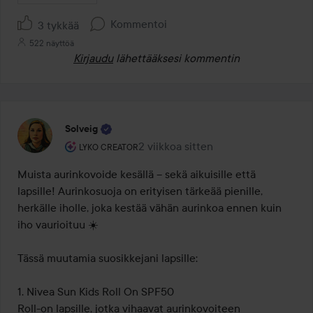
Kommentoi
3 tykkää
522 näyttöä
Kirjaudu
lähettääksesi kommentin
Solveig
Käyttäjän rooli: Lyko Creator.
2 viikkoa sitten
Viesti luotiin 2 viikkoa sitten
LYKO CREATOR
Muista aurinkovoide kesällä – sekä aikuisille että 
lapsille! Aurinkosuoja on erityisen tärkeää pienille, 
herkälle iholle, joka kestää vähän aurinkoa ennen kuin 
iho vaurioituu ☀️

Tässä muutamia suosikkejani lapsille:

1. Nivea Sun Kids Roll On SPF50

Roll-on lapsille, jotka vihaavat aurinkovoiteen 