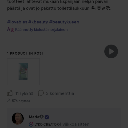
tuotteet lähtevät mukaan Espanjaan neljän päivän 
päästä ja ovat jo pakattu toilettilaukkuun 🏝️ 🌸🌿🥰

#lovables
#kbeauty
#beautykueen
Käännetty kielestä norjalainen
1 PRODUCT IN POST
3 kommenttia
11 tykkää
576 näyttöä
Maria💥
Käyttäjän rooli: Lyko Creator.
4 viikkoa sitten
Kommentti lisättiin 4 viikkoa sitte
LYKO CREATOR