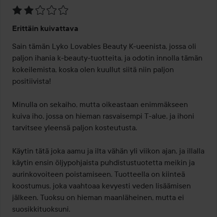
Arvosana:
Erittäin kuivattava
2
/
Sain tämän Lyko Lovables Beauty K-ueenista, jossa oli 
5
paljon ihania k-beauty-tuotteita, ja odotin innolla tämän 
kokeilemista, koska olen kuullut siitä niin paljon 
positiivista!

Minulla on sekaiho, mutta oikeastaan enimmäkseen 
kuiva iho, jossa on hieman rasvaisempi T-alue, ja ihoni 
tarvitsee yleensä paljon kosteutusta.

Käytin tätä joka aamu ja ilta vähän yli viikon ajan, ja illalla 
käytin ensin öljypohjaista puhdistustuotetta meikin ja 
aurinkovoiteen poistamiseen. Tuotteella on kiinteä 
koostumus, joka vaahtoaa kevyesti veden lisäämisen 
jälkeen. Tuoksu on hieman maanläheinen, mutta ei 
suosikkituoksuni.
