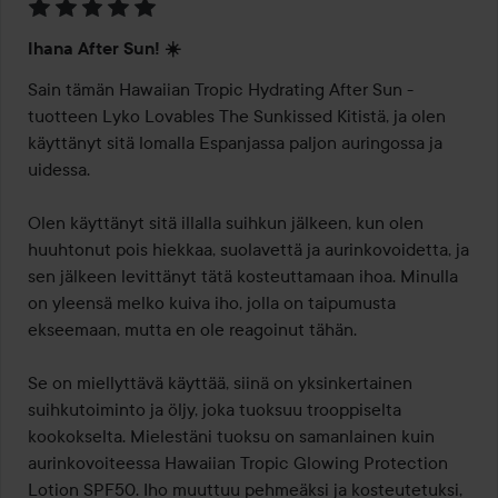
Arvosana:
Ihana After Sun! ☀️
5
/
Sain tämän Hawaiian Tropic Hydrating After Sun -
5
tuotteen Lyko Lovables The Sunkissed Kitistä, ja olen 
käyttänyt sitä lomalla Espanjassa paljon auringossa ja 
uidessa.

Olen käyttänyt sitä illalla suihkun jälkeen, kun olen 
huuhtonut pois hiekkaa, suolavettä ja aurinkovoidetta, ja 
sen jälkeen levittänyt tätä kosteuttamaan ihoa. Minulla 
on yleensä melko kuiva iho, jolla on taipumusta 
ekseemaan, mutta en ole reagoinut tähän.

Se on miellyttävä käyttää, siinä on yksinkertainen 
suihkutoiminto ja öljy, joka tuoksuu trooppiselta 
kookokselta. Mielestäni tuoksu on samanlainen kuin 
aurinkovoiteessa Hawaiian Tropic Glowing Protection 
Lotion SPF50. Iho muuttuu pehmeäksi ja kosteutetuksi, 