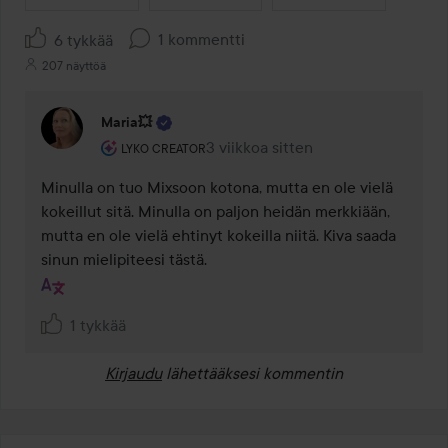
1 kommentti
6 tykkää
207 näyttöä
Maria💥
Käyttäjän rooli: Lyko Creator.
3 viikkoa sitten
Kommentti lisättiin 3 viikkoa sitte
LYKO CREATOR
Minulla on tuo Mixsoon kotona, mutta en ole vielä 
kokeillut sitä. Minulla on paljon heidän merkkiään, 
mutta en ole vielä ehtinyt kokeilla niitä. Kiva saada 
sinun mielipiteesi tästä.
1 tykkää
Kirjaudu
lähettääksesi kommentin