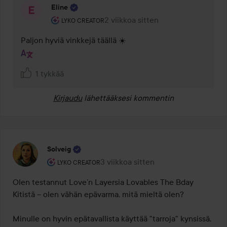
Eline
Käyttäjän rooli: Lyko Creator.
2 viikkoa sitten
Kommentti lisättiin 2 viikkoa sitte
LYKO CREATOR
Paljon hyviä vinkkejä täällä ☀️ 
1 tykkää
Kirjaudu
lähettääksesi kommentin
Solveig
Käyttäjän rooli: Lyko Creator.
3 viikkoa sitten
Viesti luotiin 3 viikkoa sitten
LYKO CREATOR
Olen testannut Love’n Layersia Lovables The Bday 
Kitistä – olen vähän epävarma, mitä mieltä olen?

Minulle on hyvin epätavallista käyttää "tarroja" kynsissä, 