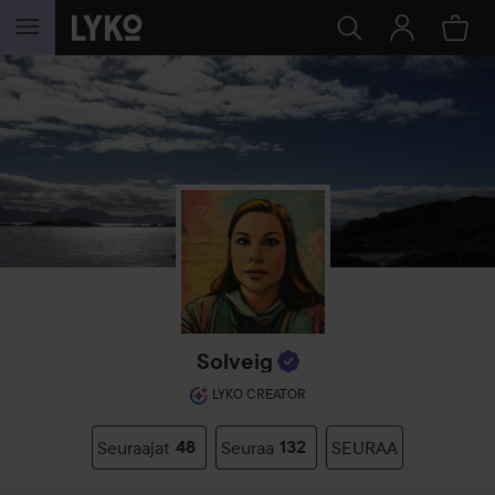
SIIRTYÄ JHK SISÄLTÖÖN
Solveig
LYKO CREATOR
Seuraajat
48
Seuraa
132
SEURAA