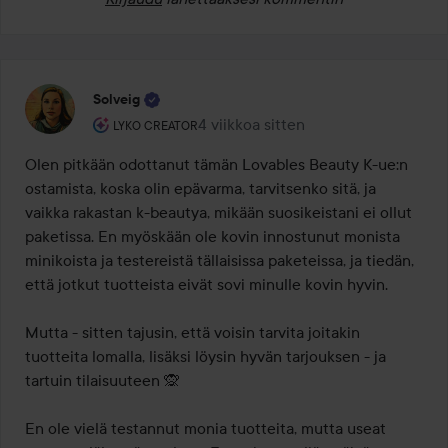
Solveig
Käyttäjän rooli: Lyko Creator.
4 viikkoa sitten
Viesti luotiin 4 viikkoa sitten
LYKO CREATOR
Olen pitkään odottanut tämän Lovables Beauty K-ue:n 
ostamista, koska olin epävarma, tarvitsenko sitä, ja 
vaikka rakastan k-beautya, mikään suosikeistani ei ollut 
paketissa. En myöskään ole kovin innostunut monista 
minikoista ja testereistä tällaisissa paketeissa, ja tiedän, 
että jotkut tuotteista eivät sovi minulle kovin hyvin.

Mutta - sitten tajusin, että voisin tarvita joitakin 
tuotteita lomalla, lisäksi löysin hyvän tarjouksen - ja 
tartuin tilaisuuteen 🙊

En ole vielä testannut monia tuotteita, mutta useat 