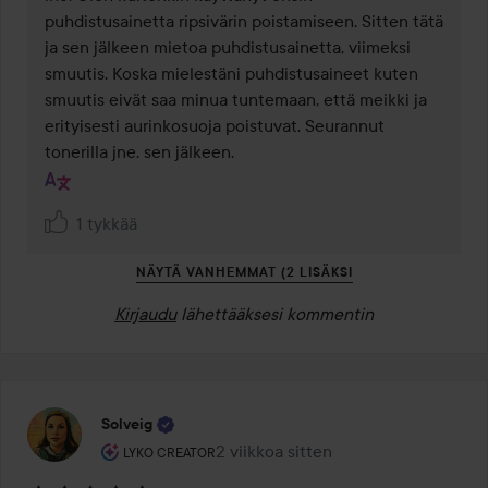
puhdistusainetta ripsivärin poistamiseen. Sitten tätä 
ja sen jälkeen mietoa puhdistusainetta, viimeksi 
smuutis. Koska mielestäni puhdistusaineet kuten 
smuutis eivät saa minua tuntemaan, että meikki ja 
erityisesti aurinkosuoja poistuvat. Seurannut 
tonerilla jne. sen jälkeen.
1 tykkää
NÄYTÄ VANHEMMAT (2 LISÄKSI
Kirjaudu
lähettääksesi kommentin
Solveig
Käyttäjän rooli: Lyko Creator.
2 viikkoa sitten
Viesti luotiin 2 viikkoa sitten
LYKO CREATOR