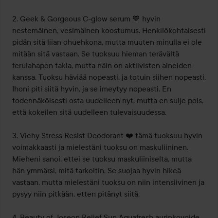
2. Geek & Gorgeous C-glow serum 🧡 hyvin 
nestemäinen, vesimäinen koostumus. Henkilökohtaisesti 
pidän sitä liian ohuehkona, mutta muuten minulla ei ole 
mitään sitä vastaan. Se tuoksuu hieman terävältä 
ferulahapon takia, mutta näin on aktiivisten aineiden 
kanssa. Tuoksu häviää nopeasti, ja totuin siihen nopeasti. 
Ihoni piti siitä hyvin, ja se imeytyy nopeasti. En 
todennäköisesti osta uudelleen nyt, mutta en sulje pois, 
että kokeilen sitä uudelleen tulevaisuudessa.

3. Vichy Stress Resist Deodorant ❤️ tämä tuoksuu hyvin 
voimakkaasti ja mielestäni tuoksu on maskuliininen. 
Mieheni sanoi, ettei se tuoksu maskuliiniselta, mutta 
hän ymmärsi, mitä tarkoitin. Se suojaa hyvin hikeä 
vastaan, mutta mielestäni tuoksu on niin intensiivinen ja 
pysyy niin pitkään, etten pitänyt siitä.

4. Beauty of Joseon Relief Sun Aquafresh aurinkovoide 