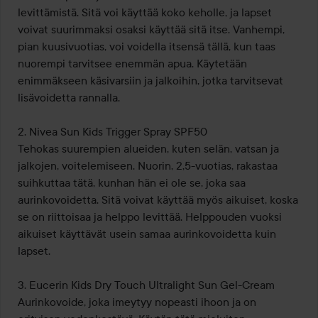
levittämistä. Sitä voi käyttää koko keholle, ja lapset 
voivat suurimmaksi osaksi käyttää sitä itse. Vanhempi, 
pian kuusivuotias, voi voidella itsensä tällä, kun taas 
nuorempi tarvitsee enemmän apua. Käytetään 
enimmäkseen käsivarsiin ja jalkoihin, jotka tarvitsevat 
lisävoidetta rannalla.

2. Nivea Sun Kids Trigger Spray SPF50

Tehokas suurempien alueiden, kuten selän, vatsan ja 
jalkojen, voitelemiseen. Nuorin, 2,5-vuotias, rakastaa 
suihkuttaa tätä, kunhan hän ei ole se, joka saa 
aurinkovoidetta. Sitä voivat käyttää myös aikuiset, koska 
se on riittoisaa ja helppo levittää. Helppouden vuoksi 
aikuiset käyttävät usein samaa aurinkovoidetta kuin 
lapset.

3. Eucerin Kids Dry Touch Ultralight Sun Gel-Cream

Aurinkovoide, joka imeytyy nopeasti ihoon ja on 