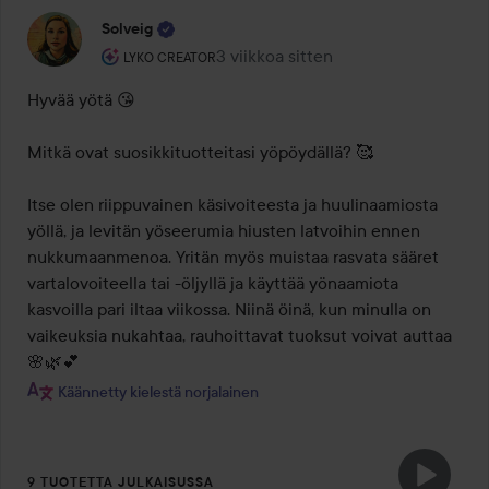
Solveig
Käyttäjän rooli: Lyko Creator.
3 viikkoa sitten
Viesti luotiin 3 viikkoa sitten
LYKO CREATOR
Hyvää yötä 😘 

Mitkä ovat suosikkituotteitasi yöpöydällä? 🥰

Itse olen riippuvainen käsivoiteesta ja huulinaamiosta 
yöllä, ja levitän yöseerumia hiusten latvoihin ennen 
nukkumaanmenoa. Yritän myös muistaa rasvata sääret 
vartalovoiteella tai -öljyllä ja käyttää yönaamiota 
kasvoilla pari iltaa viikossa. Niinä öinä, kun minulla on 
vaikeuksia nukahtaa, rauhoittavat tuoksut voivat auttaa 
🌸🌿💕
Käännetty kielestä norjalainen
9 TUOTETTA JULKAISUSSA