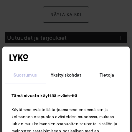
NÄYTÄ KAIKKI
Uutuudet ja tarjoukset
Seuraa meitä
Suostumus
Yksityiskohdat
Tietoja
Asiakaspalvelu
Tämä sivusto käyttää evästeitä
Tietoja
Käytämme evästeitä tarjoamamme ensimmäisen ja
kolmannen osapuolen evästeiden muodossa, mukaan
Saattaisit myös tykätä
lukien muu kolmansien osapuolten seuranta, sisällön ja
mainosten räätälöimiseen, sosiaalisen median