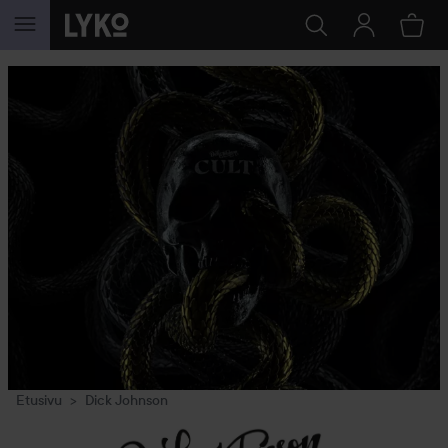
SIIRTYÄ JHK SISÄLTÖÖN
Etusivu
Dick Johnson