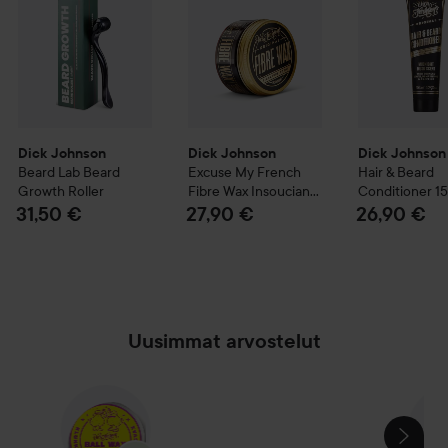
Dick Johnson
Dick Johnson
Dick Johnson
Beard Lab
Beard
Excuse My French
Hair & Beard
Growth Roller
Fibre Wax Insouciant
Conditioner
1
100 ml
31,50 €
27,90 €
26,90 €
Uusimmat arvostelut
OHITA OSIO