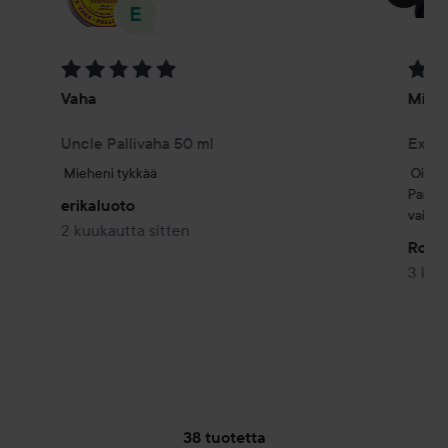
Arvosana: 5 / 5
Arvosa
Vaha
Miehe
Uncle Pallivaha 50 ml
Excus
Mieheni tykkää
Oikein
Partha
erikaluoto
vaikee
2 kuukautta sitten
Roxa
3 kuu
38 tuotetta