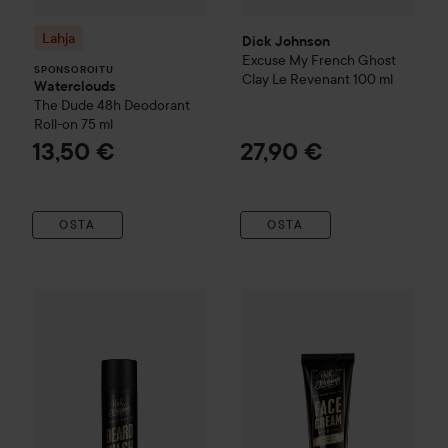
Lahja
Dick Johnson
Excuse My French
Ghost
SPONSOROITU
Clay Le Revenant
100 ml
Waterclouds
The Dude
48h Deodorant
Roll-on
75 ml
13,50 €
27,90 €
OSTA
OSTA
Dick Johnson
Beard Wash GodLike
Dick Johnson
225 ml
Face Cream Mas
27,90 €