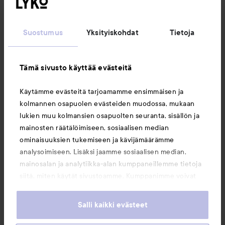
Seuraa meitä
Suostumus
Yksityiskohdat
Tietoja
Asiakaspalvelu
Tämä sivusto käyttää evästeitä
Tietoja
Käytämme evästeitä tarjoamamme ensimmäisen ja
kolmannen osapuolen evästeiden muodossa, mukaan
Saattaisit myös tykätä
lukien muu kolmansien osapuolten seuranta, sisällön ja
mainosten räätälöimiseen, sosiaalisen median
ominaisuuksien tukemiseen ja kävijämäärämme
analysoimiseen. Lisäksi jaamme sosiaalisen median,
mainosalan ja analytiikka-alan kumppaneillemme tietoja
siitä, miten käytät sivustoamme. Kumppanimme voivat
yhdistää näitä tietoja muihin tietoihin, joita olet antanut
heille tai joita on kerätty, kun olet käyttänyt heidän
Salli kaikki evästeet
palvelujaan. Käyttämällä sivustoamme, hyväksyt
evästeiden käytön.