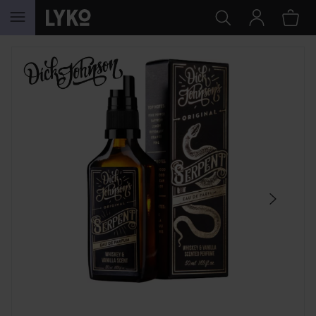
SIIRTYÄ JHK SISÄLTÖÖN
OHITA OSIO