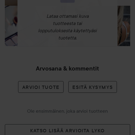
täydellinen valinta erityisiin tilaisuuksiin, illallisiin tai
yksinkertaisesti päivittäiseen käyttöön, kun haluat tuntea
Lataa ottamasi kuva
olosi itsevarmaksi ja seksikkääksi.
tuotteesta tai
lopputuloksesta käytettyäsi
Serpent Eau De Parfum valmistetaan Dick Johnsonin
tuotetta.
omalla Dick's Brewery -tehtaalla Suomessa, mikä takaa
tuotteen korkean laadun!
Tarkempi tuoksun kuvaus:
Arvosana & kommentit
Top: Rosépippuri, sahrami, sitruuna, rosmariini, appelsiini &
mänty
Heart: Santelipuu, setripuu, tonkapapu & laventeli
ARVIOI TUOTE
ESITÄ KYSYMYS
Base: Myski, vanilja, patchouli & ambra
Käyttö:
Ole ensimmäinen, joka arvioi tuotteen
Parfyymi: Suihkuta kuivalle iholle.
50 ml
KATSO LISÄÄ ARVIOITA LYKO