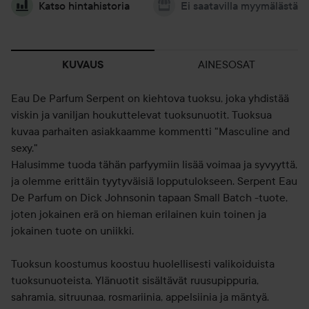
Katso hintahistoria
Ei saatavilla myymälästä
AINESOSAT
KUVAUS
Eau De Parfum Serpent on kiehtova tuoksu, joka yhdistää
viskin ja vaniljan houkuttelevat tuoksunuotit. Tuoksua
kuvaa parhaiten asiakkaamme kommentti "Masculine and
sexy."
Halusimme tuoda tähän parfyymiin lisää voimaa ja syvyyttä,
ja olemme erittäin tyytyväisiä lopputulokseen. Serpent Eau
De Parfum on Dick Johnsonin tapaan Small Batch -tuote,
joten jokainen erä on hieman erilainen kuin toinen ja
jokainen tuote on uniikki.
Tuoksun koostumus koostuu huolellisesti valikoiduista
tuoksunuoteista. Ylänuotit sisältävät ruusupippuria,
sahramia, sitruunaa, rosmariinia, appelsiinia ja mäntyä.