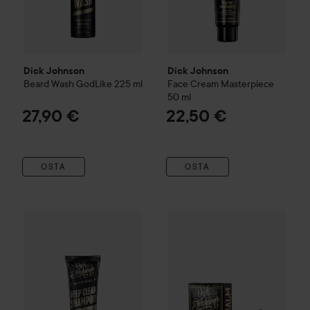
Dick Johnson
Dick Johnson
Beard Wash GodLike
225 ml
Face Cream Masterpiece
50 ml
27,90 €
22,50 €
OSTA
OSTA
Dick Johnson
Deep Clean Shampoo
Dick Johnson
150 ml
Excuse My Fre
19,90 €