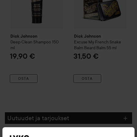
Dick Johnson
Dick Johnson
Deep Clean Shampoo
150
Excuse My French
Snake
ml
Balm Beard Balm
55 ml
19,90 €
31,50 €
OSTA
OSTA
Uutuudet ja tarjoukset