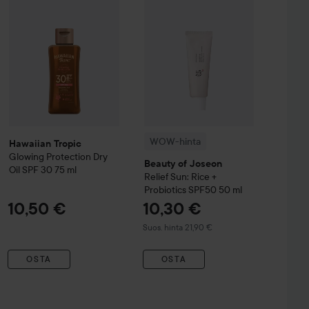
WOW-hinta
Hawaiian Tropic
Glowing Protection Dry
Beauty of Joseon
Oil SPF 30
75 ml
Relief Sun: Rice +
Probiotics SPF50
50 ml
10,50 €
10,30 €
Suositeltu hinta 21,90 €
Suos. hinta 21,90 €
OSTA
OSTA