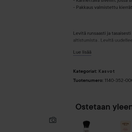
- Kannettava sivellin, jossa
- Pakkaus valmistettu kierrä
Levitä runsaasti ja tasaisest
altistumista . Levitä uudellee
uinnin tai pyyhkeen jälkeen. 
Lue lisää
Käytä vauvoille ja pienille la
joilla on erittäin korkea SP
aurinkoa. Mikään aurinkosuoj
Kasvot
Kategoriat
:
auringolle on vakava tervey
1140-352-0
Tuotenumero
:
suojaustasoa merkittävästi. 
Ostetaan ylee