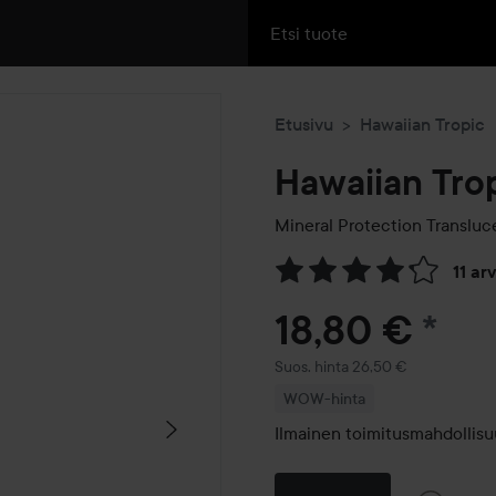
Etusivu
Hawaiian Tropic
Hawaiian Tro
Mineral Protection Translu
11 ar
Siirtyä jhk Arvosana & komm
18,80 €
*
Suositeltu hinta 26,50 €
Suos. hinta 26,50 €
WOW-hinta
Ilmainen toimitusmahdollisu