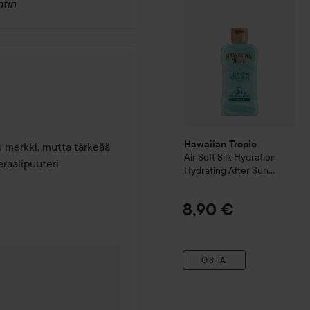
tin
Hawaiian Tropic
 merkki, mutta tärkeää 
Air Soft
Silk Hydration
eraalipuuteri
Hydrating After Sun
Lotion
8,90 €
OSTA
 1 kuukausi