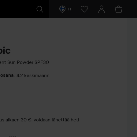
FI
pic
cent Sun Powder SPF30
vosana
,
4.2 keskimäärin
entit
us alkaen 30 €, voidaan lähettää heti