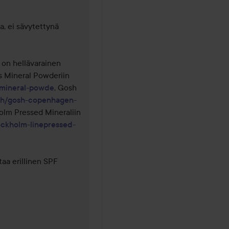
, ei sävytettynä 
 on hellävarainen 
herkälle iholle, tutustu Clinique Redness Solutions Mineral Powderiin 
s-mineral-powde
, Gosh 
sh/gosh-copenhagen-
olm Pressed Mineraliin 
ockholm-linepressed-
aa erillinen SPF 