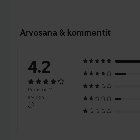
Arvosana & kommentit
Arvosana:
4.2
4.2
Perustuu
Perustuu 11
11
arvioon
i
arvioon