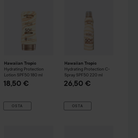
Hawaiian Tropic
Hawaiian Tropic
Hydrating Protection
Hydrating Protection C-
Lotion SPF50
180 ml
Spray SPF50
220 ml
18,50 €
26,50 €
OSTA
OSTA
k Hydration
Hawaiian Tropic
Hydrating After Sun Lotion
Glowing Protection Dry Oil SPF 30
75 ml
8,90 €
10,50
WOW-hinta
Beauty of Joseon
Relie