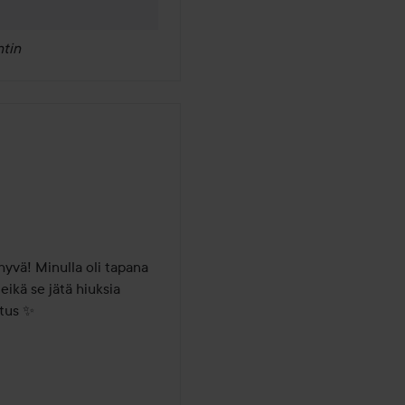
tin
 hyvä! Minulla oli tapana 
kä se jätä hiuksia 
itus ✨