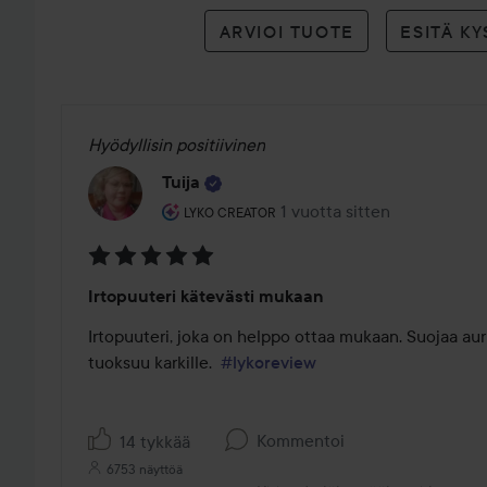
ARVIOI TUOTE
ESITÄ K
Hyödyllisin positiivinen
Tuija
Käyttäjän rooli: Lyko Creator.
1 vuotta sitten
Viesti luotiin 1 vuotta sitten
LYKO CREATOR
Arvosana:
Irtopuuteri kätevästi mukaan
5
/
Irtopuuteri, joka on helppo ottaa mukaan. Suojaa aur
5
tuoksuu karkille.  
#lykoreview
Kommentoi
14 tykkää
6753 näyttöä