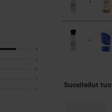
8
2
0
1
Suositellut tuo
0
Make Up Store
SPONSOROITU