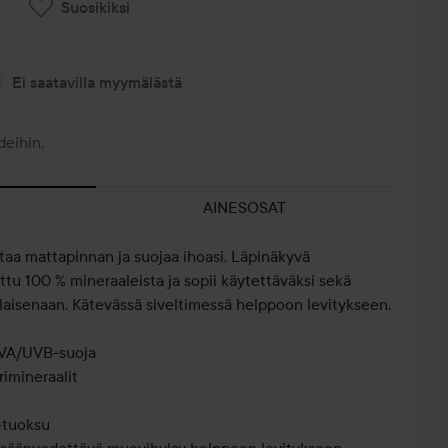
Suosikiksi
Ei saatavilla myymälästä
deihin.
AINESOSAT
taa mattapinnan ja suojaa ihoasi. Läpinäkyvä
ttu 100 % mineraaleista ja sopii käytettäväksi sekä
ellaisenaan. Kätevässä siveltimessä helppoon levitykseen.
 UVA/UVB-suoja
rimineraalit
-tuoksu