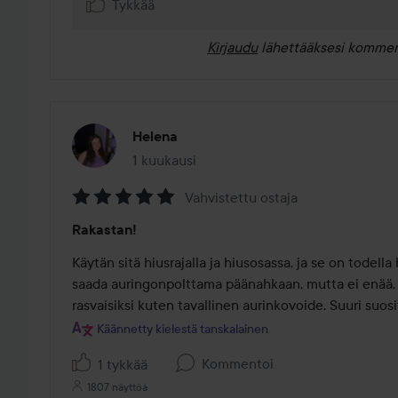
Tykkää
Kirjaudu
lähettääksesi kommen
Helena
1 kuukausi
Viesti luotiin 1 kuukausi
Vahvistettu ostaja
Arvosana:
Rakastan!
5
/
Käytän sitä hiusrajalla ja hiusosassa, ja se on todella
5
saada auringonpolttama päänahkaan, mutta ei enää, ei
rasvaisiksi kuten tavallinen aurinkovoide. Suuri suos
Käännetty kielestä tanskalainen
Kommentoi
1 tykkää
1807 näyttöä