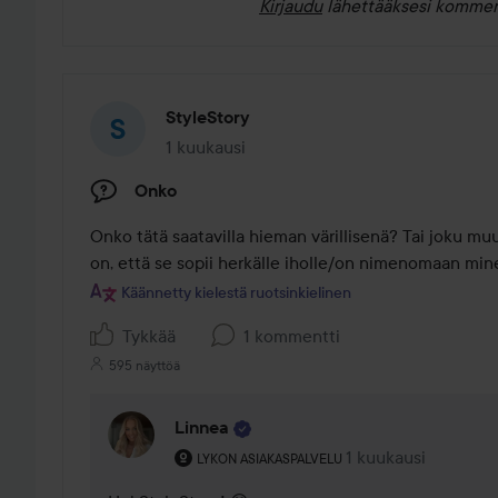
Kirjaudu
lähettääksesi kommen
StyleStory
1 kuukausi
Viesti luotiin 1 kuukausi
Onko
Onko tätä saatavilla hieman värillisenä? Tai joku muu
on, että se sopii herkälle iholle/on nimenomaan min
Käännetty kielestä ruotsinkielinen
Tykkää
1 kommentti
595 näyttöä
Linnea
Käyttäjän rooli: Lykon asiakaspalvelu .
1 kuukausi
Kommentti lisättiin
LYKON ASIAKASPALVELU