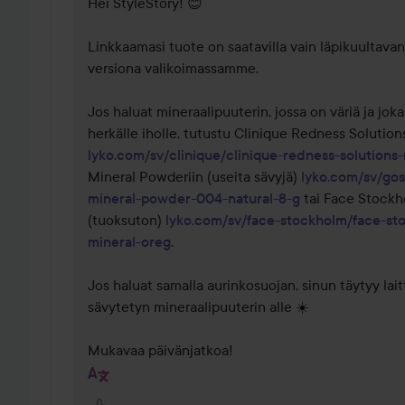
Hei StyleStory! 😊

Linkkaamasi tuote on saatavilla vain läpikuultavana
versiona valikoimassamme.

Jos haluat mineraalipuuterin, jossa on väriä ja joka
lyko.com/sv/clinique/clinique-redness-solution
Mineral Powderiin (useita sävyjä) 
lyko.com/sv/go
mineral-powder-004-natural-8-g
 tai Face Stockh
(tuoksuton) 
lyko.com/sv/face-stockholm/face-st
mineral-oreg
.

Jos haluat samalla aurinkosuojan, sinun täytyy laitt
sävytetyn mineraalipuuterin alle ☀️

Mukavaa päivänjatkoa!