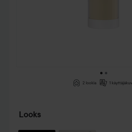
2 lookia
1 käyttäjäku
SIIRTYÄ JHK TUOTETIEDOT
Looks