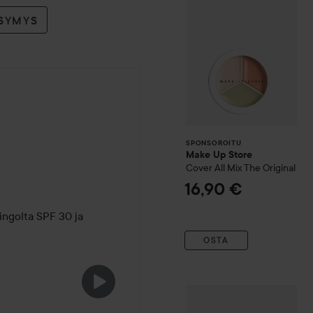
YSYMYS
SPONSOROITU
Make Up Store
Cover All Mix
The Original
16,90 €
ingolta SPF 30 ja 
OSTA
Hawaiian Tropic
Air Soft
Sil