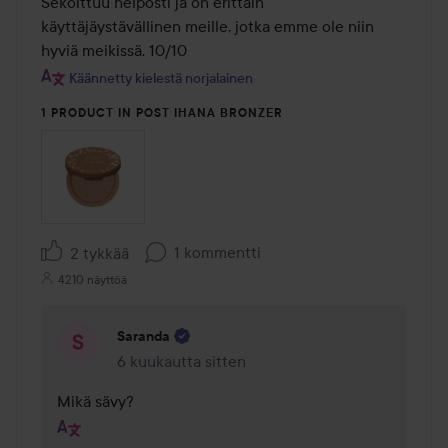
Sekoittuu helposti ja on erittäin 
käyttäjäystävällinen meille, jotka emme ole niin 
hyviä meikissä. 10/10
Käännetty kielestä norjalainen
1 PRODUCT IN POST IHANA BRONZER
1 kommentti
2 tykkää
4210 näyttöä
Saranda
6 kuukautta sitten
Kommentti lisättiin 6 kuukautta sitten
Mikä sävy?