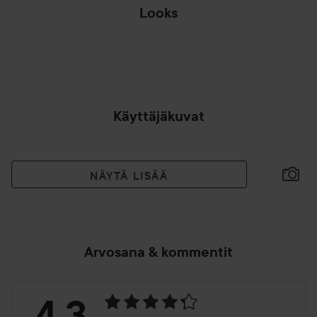
Looks
IHANA LAUANTAI
HIENOVARAINEN
🌸
MEIKKI 🌸
VIIK
OHITA OSIO
Käyttäjäkuvat
NÄYTÄ LISÄÄ
Arvosana & kommentit
Arvosana:
4.3