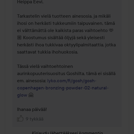
Heippa Eevi,

Tarkastelin vielä tuotteen ainesosia, ja mikäli 
ihosi on herkästi tukkeumiin taipuvainen, tämä 
ei välttämättä ole kaikista paras vaihtoehto 🫶
🏼 Koostumus sisältää öljyjä sekä yleisesti 
herkästi ihoa tukkivaa oktyylipalmitaattia, jotka 
saattavat tukkia ihohuokosia.  

Tässä vielä vaihtoehtoinen 
aurinkopuuterisuositus Goshilta, tämä ei sisällä 
em. ainesosia: 
lyko.com/fi/gosh/gosh-
copenhagen-bronzing-powder-02-natural-
glow
 🤗 

Ihanaa päivää!
9 tykkää
Kirjaudu
lähettääksesi kommentin