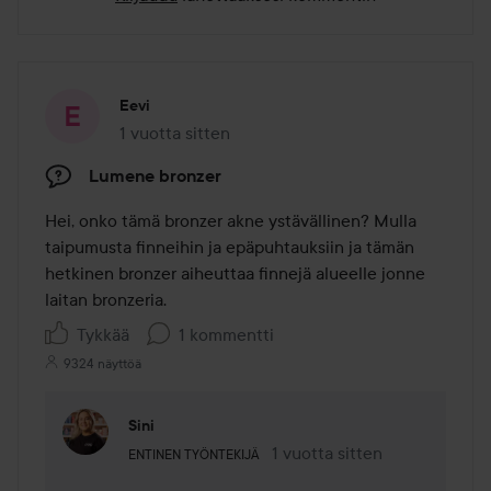
Eevi
1 vuotta sitten
Viesti luotiin 1 vuotta sitten
Lumene bronzer
Hei, onko tämä bronzer akne ystävällinen? Mulla 
taipumusta finneihin ja epäpuhtauksiin ja tämän 
hetkinen bronzer aiheuttaa finnejä alueelle jonne 
laitan bronzeria.
Tykkää
1 kommentti
9324 näyttöä
Sini
Käyttäjän rooli: Entinen työntekijä.
1 vuotta sitten
Kommentti lisättiin 1 vuotta s
ENTINEN TYÖNTEKIJÄ