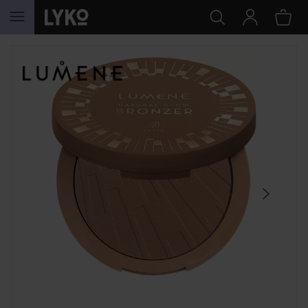
SIIRTYÄ JHK SISÄLTÖÖN
OHITA OSIO