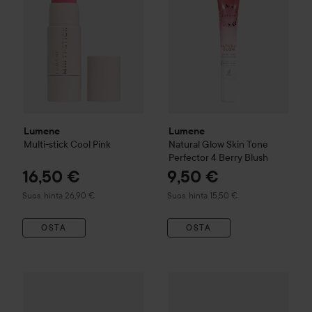
Lumene
Lumene
Multi-stick
Cool Pink
Natural Glow Skin Tone
Perfector
4 Berry Blush
16,50 €
9,50 €
Suositeltu hinta 26,90 €
Suositeltu hinta 15,50 €
Suos. hinta 26,90 €
Suos. hinta 15,50 €
OSTA
OSTA
21 €
Lumene
Sheer Finish Loose Powder
Lumene
Translucent
Stay Luminous Matt
Suositeltu hinta 23,50 