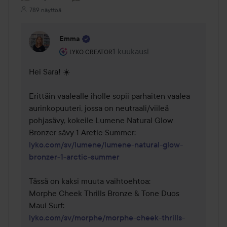
789 näyttöä
Emma
Käyttäjän rooli: Lyko Creator.
1 kuukausi
Kommentti lisättiin 1 kuukausi
LYKO CREATOR
Hei Sara! ☀️ 

Erittäin vaalealle iholle sopii parhaiten vaalea 
aurinkopuuteri, jossa on neutraali/viileä 
pohjasävy, kokeile Lumene Natural Glow 
lyko.com/sv/lumene/lumene-natural-glow-
bronzer-1-arctic-summer
Tässä on kaksi muuta vaihtoehtoa:

Morphe Cheek Thrills Bronze & Tone Duos 
lyko.com/sv/morphe/morphe-cheek-thrills-