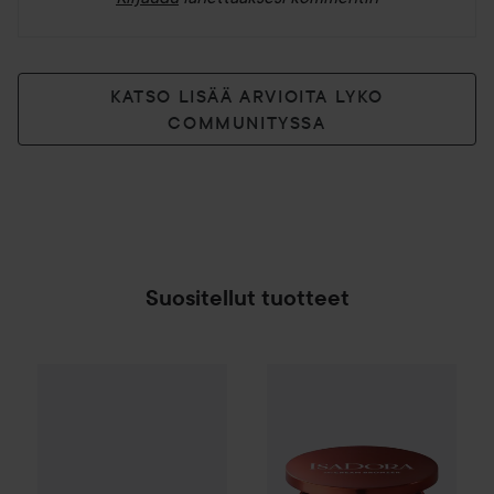
KATSO LISÄÄ ARVIOITA LYKO
COMMUNITYSSA
Suositellut tuotteet
Make Up Store
Hydra Silk Setting Powder
Transp
WOW-hinta
IsaDora
The Cream
SPONSOROITU