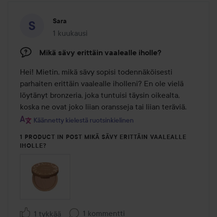
Sara
1 kuukausi
Viesti luotiin 1 kuukausi
Mikä sävy erittäin vaalealle iholle?
Hei! Mietin, mikä sävy sopisi todennäköisesti 
parhaiten erittäin vaalealle iholleni? En ole vielä 
löytänyt bronzeria, joka tuntuisi täysin oikealta, 
koska ne ovat joko liian oransseja tai liian teräviä.
Käännetty kielestä ruotsinkielinen
1 PRODUCT IN POST MIKÄ SÄVY ERITTÄIN VAALEALLE
IHOLLE?
1 kommentti
1 tykkää