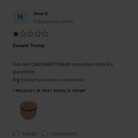
Ninel E.
5 kuukautta sitten
Viesti luotiin 5 kuukautta sitten
Arvosana:
Donald Trump
1
/
5
Tuli niin USKOMATTOMAN oranssiksi tästä. En 
suosittele.
Käännetty kielestä ruotsinkielinen
1 PRODUCT IN POST DONALD TRUMP
Tykkää
1 kommentti