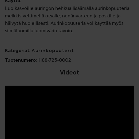
Käyttö:
Luo kasvoille auringon hehkua lisäämällä aurinkopuuteria
meikkisiveltimellä otsalle, nenänvarteen ja poskille ja
häivytä huolellisesti. Aurinkopuuteria voi käyttää myös
silmäluomilla luomivärin tavoin.
Aurinkopuuterit
Kategoriat
:
1188-725-0002
Tuotenumero
:
Videot