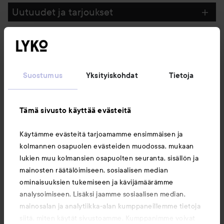
Uutuudet ja tarjoukset
Seuraa meitä
Suostumus
Yksityiskohdat
Tietoja
Asiakaspalvelu
Tämä sivusto käyttää evästeitä
Tietoja
Käytämme evästeitä tarjoamamme ensimmäisen ja
kolmannen osapuolen evästeiden muodossa, mukaan
Saattaisit myös tykätä
lukien muu kolmansien osapuolten seuranta, sisällön ja
mainosten räätälöimiseen, sosiaalisen median
ominaisuuksien tukemiseen ja kävijämäärämme
analysoimiseen. Lisäksi jaamme sosiaalisen median,
mainosalan ja analytiikka-alan kumppaneillemme tietoja
siitä, miten käytät sivustoamme. Kumppanimme voivat