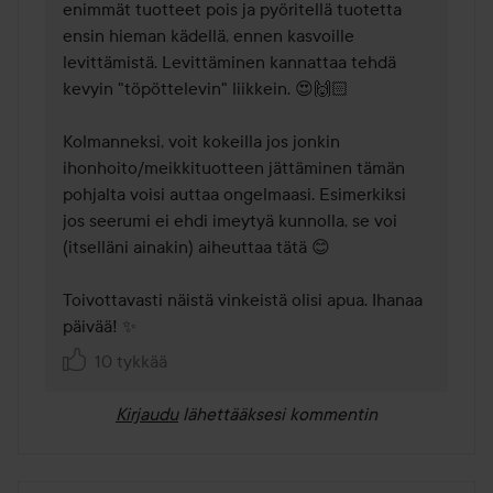
enimmät tuotteet pois ja pyöritellä tuotetta 
ensin hieman kädellä, ennen kasvoille 
levittämistä. Levittäminen kannattaa tehdä 
kevyin "töpöttelevin" liikkein. 😍🙌🏻

Kolmanneksi, voit kokeilla jos jonkin 
ihonhoito/meikkituotteen jättäminen tämän 
pohjalta voisi auttaa ongelmaasi. Esimerkiksi 
jos seerumi ei ehdi imeytyä kunnolla, se voi 
(itselläni ainakin) aiheuttaa tätä 😊

Toivottavasti näistä vinkeistä olisi apua. Ihanaa 
päivää! ✨
10 tykkää
Kirjaudu
lähettääksesi kommentin