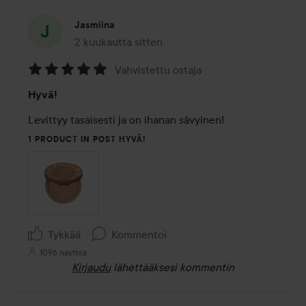
Jasmiina
2 kuukautta sitten
Viesti luotiin 2 kuukautta sitten
Vahvistettu ostaja
Arvosana:
Hyvä!
5
/
Levittyy tasaisesti ja on ihanan sävyinen!
5
1 PRODUCT IN POST HYVÄ!
Tykkää
Kommentoi
1096 näyttöä
Kirjaudu
lähettääksesi kommentin