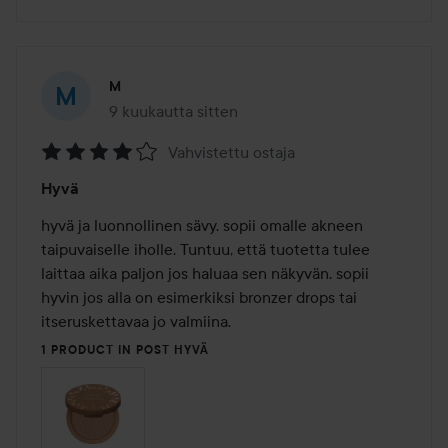
M
9 kuukautta sitten
Viesti luotiin 9 kuukautta sitten
Vahvistettu ostaja
Arvosana:
Hyvä
4
/
hyvä ja luonnollinen sävy. sopii omalle akneen 
5
taipuvaiselle iholle. Tuntuu, että tuotetta tulee 
laittaa aika paljon jos haluaa sen näkyvän. sopii 
hyvin jos alla on esimerkiksi bronzer drops tai 
itseruskettavaa jo valmiina.
1 PRODUCT IN POST HYVÄ