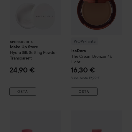
WOW-hinta
SPONSOROITU
Make Up Store
IsaDora
Hydra Silk Setting Powder
The Cream Bronzer
46
Transparent
Light
24,90 €
16,30 €
Suositeltu hinta 19,99 €
Suos. hinta 19,99 €
OSTA
OSTA
16,50 €
Lumene
Multi-stick
Cool Pink
Lumene
Natural Glow Skin To
Suositeltu hinta 26,90 €