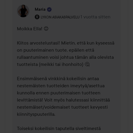
Maria
Käyttäjän rooli: Lykon asiakaspalvelu .
1 vuotta sitten
Kommentti lisättiin 1 vuot
LYKON ASIAKASPALVELU
Moikka Ella! 😊

Kiitos arvostelustasi! Mietin, että kun kyseessä 
on puuterimainen tuote, epäilen että 
rullaantuminen voisi johtua tämän alla olevista 
tuotteista (meikki tai ihonhoito) 🤔

Ensimmäisenä vinkkinä kokeilisin antaa 
nestemäisten tuotteiden imeytyä/asettua 
kunnolla ennen puuterimaisen tuotteen 
levittämistä! Voit myös halutessasi kiinnittää 
nestemäiset/voidemaiset tuotteet kevyesti 
kiinnityspuuterilla. 

Toiseksi kokeilisin taputella siveltimestä 