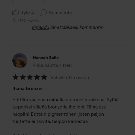
Tykkää
Kommentoi
4769 näyttöä
Kirjaudu
lähettääksesi kommentin
Hannah Sofie
9 kuukautta sitten
Viesti luotiin 9 kuukautta sitten
Vahvistettu ostaja
Arvosana:
Ihana bronzer
5
/
Erittäin vaaleana minulla on todella vaikeaa löytää 
5
tarpeeksi viileää bronzeria iholleni. Tämä osui 
nappiin! Erittäin pigmenttinen, joten paljon 
tuotetta ei tarvita, helppo kerrostaa. 
