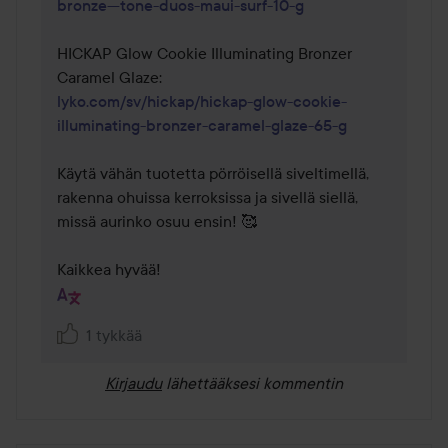
bronze---tone-duos-maui-surf-10-g
HICKAP Glow Cookie Illuminating Bronzer 
lyko.com/sv/hickap/hickap-glow-cookie-
illuminating-bronzer-caramel-glaze-65-g
Käytä vähän tuotetta pörröisellä siveltimellä, 
rakenna ohuissa kerroksissa ja sivellä siellä, 
missä aurinko osuu ensin! 🥰

Kaikkea hyvää!
1 tykkää
Kirjaudu
lähettääksesi kommentin