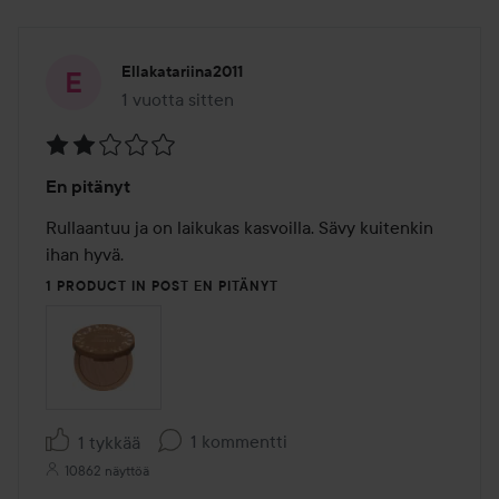
Ellakatariina2011
1 vuotta sitten
Viesti luotiin 1 vuotta sitten
Arvosana:
En pitänyt
2
/
Rullaantuu ja on laikukas kasvoilla. Sävy kuitenkin 
5
ihan hyvä.
1 PRODUCT IN POST EN PITÄNYT
1 kommentti
1 tykkää
10862 näyttöä