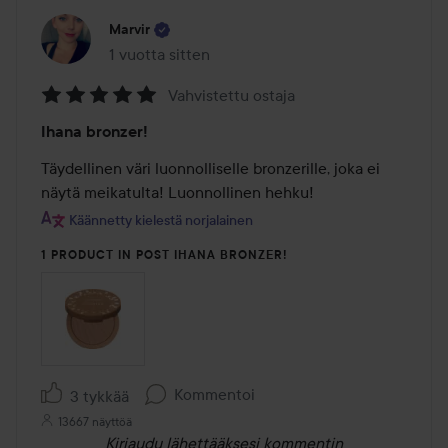
Marvir
1 vuotta sitten
Viesti luotiin 1 vuotta sitten
Vahvistettu ostaja
Arvosana:
Ihana bronzer!
5
/
Täydellinen väri luonnolliselle bronzerille, joka ei 
5
näytä meikatulta! Luonnollinen hehku!
Käännetty kielestä norjalainen
1 PRODUCT IN POST IHANA BRONZER!
Kommentoi
3 tykkää
13667 näyttöä
Kirjaudu
lähettääksesi kommentin