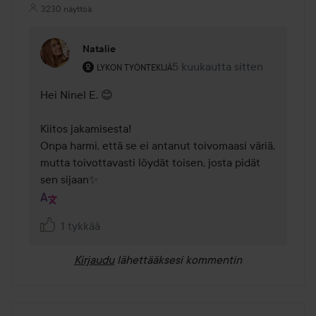
3230 näyttöä
Natalie
Käyttäjän rooli: Lykon työntekijä.
5 kuukautta sitten
Kommentti lisättiin 5 kuukaut
LYKON TYÖNTEKIJÄ
Hei Ninel E. 😊

Kiitos jakamisesta! 

Onpa harmi, että se ei antanut toivomaasi väriä, 
mutta toivottavasti löydät toisen, josta pidät 
sen sijaan✨
1 tykkää
Kirjaudu
lähettääksesi kommentin