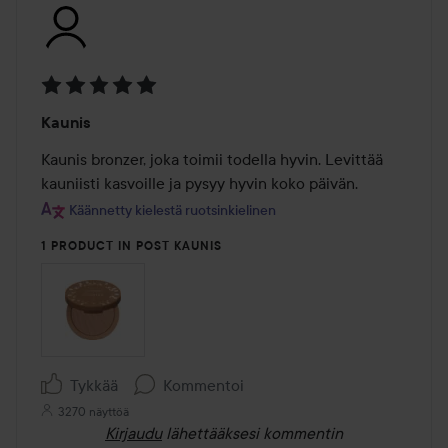
Arvosana:
Kaunis
5
/
Kaunis bronzer, joka toimii todella hyvin. Levittää 
5
kauniisti kasvoille ja pysyy hyvin koko päivän.
Käännetty kielestä ruotsinkielinen
1 PRODUCT IN POST KAUNIS
Tykkää
Kommentoi
3270 näyttöä
Kirjaudu
lähettääksesi kommentin