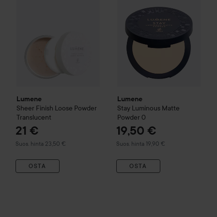
Lumene
Lumene
Sheer Finish Loose Powder
Stay Luminous Matte
Translucent
Powder
0
21 €
19,50 €
Suositeltu hinta 23,50 €
Suositeltu hinta 19,90 €
Suos. hinta 23,50 €
Suos. hinta 19,90 €
OSTA
OSTA