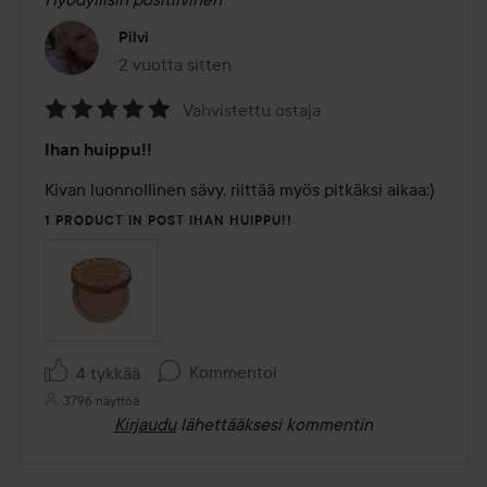
Pilvi
2 vuotta sitten
Viesti luotiin 2 vuotta sitten
Vahvistettu ostaja
Arvosana:
Ihan huippu!!
5
/
Kivan luonnollinen sävy, riittää myös pitkäksi aikaa:)
5
1 PRODUCT IN POST IHAN HUIPPU!!
Kommentoi
4 tykkää
3796 näyttöä
Kirjaudu
lähettääksesi kommentin