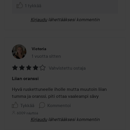
1 tykkää
Kirjaudu
lähettääksesi kommentin
Victoria
1 vuotta sitten
Viesti luotiin 1 vuotta sitten
Vahvistettu ostaja
Arvosana:
Liian oranssi
4
/
Hyvä ruskettuneelle iholle mutta muutoin liian 
5
tumma ja oranssi, piti ottaa vaaleampi sävy
Tykkää
Kommentoi
6009 näyttöä
Kirjaudu
lähettääksesi kommentin