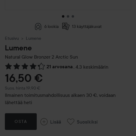
6 lookia
13 käyttäjäkuvat
Etusivu
Lumene
Lumene
Natural Glow Bronzer
2 Arctic Sun
21 arvosana
,
4.3 keskimäärin
Siirtyä jhk Arvosana & kommentit
16,50 €
Suositeltu hinta 19,90 €
Suos. hinta 19,90 €
Ilmainen toimitusmahdollisuus alkaen 30 €, voidaan
lähettää heti
Lisää
Suosikiksi
OSTA