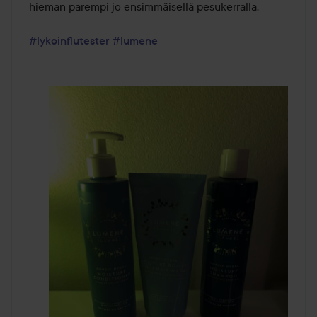
hieman parempi jo ensimmäisellä pesukerralla.

#lykoinflutester
#lumene