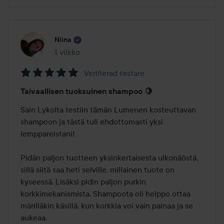
Niina
1 viikko
Viesti luotiin 1 viikko
Verifierad testare
Arvosana:
Taivaallisen tuoksuinen shampoo 🍋
5
/
Sain Lykolta testiin tämän Lumenen kosteuttavan 
5
shampoon ja tästä tuli ehdottomasti yksi 
lemppareistani! 

Pidän paljon tuotteen yksinkertaisesta ulkonäöstä, 
sillä siitä saa heti selville, millainen tuote on 
kyseessä. Lisäksi pidin paljon purkin 
korkkimekanismista. Shampoota oli helppo ottaa 
märilläkin käsillä, kun korkkia voi vain painaa ja se 
aukeaa.
