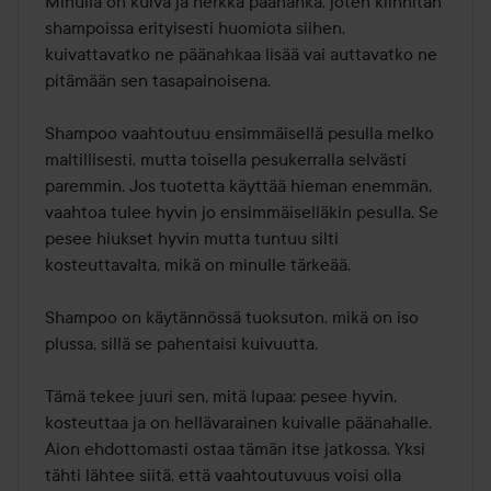
Minulla on kuiva ja herkkä päänahka, joten kiinnitän 
shampoissa erityisesti huomiota siihen, 
kuivattavatko ne päänahkaa lisää vai auttavatko ne 
pitämään sen tasapainoisena.

Shampoo vaahtoutuu ensimmäisellä pesulla melko 
maltillisesti, mutta toisella pesukerralla selvästi 
paremmin. Jos tuotetta käyttää hieman enemmän, 
vaahtoa tulee hyvin jo ensimmäiselläkin pesulla. Se 
pesee hiukset hyvin mutta tuntuu silti 
kosteuttavalta, mikä on minulle tärkeää.

Shampoo on käytännössä tuoksuton, mikä on iso 
plussa, sillä se pahentaisi kuivuutta. 

Tämä tekee juuri sen, mitä lupaa: pesee hyvin, 
kosteuttaa ja on hellävarainen kuivalle päänahalle. 
Aion ehdottomasti ostaa tämän itse jatkossa. Yksi 
tähti lähtee siitä, että vaahtoutuvuus voisi olla 