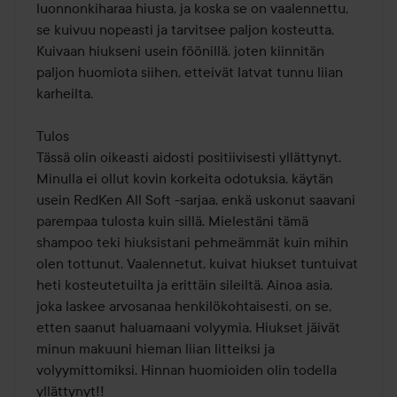
luonnonkiharaa hiusta, ja koska se on vaalennettu, 
se kuivuu nopeasti ja tarvitsee paljon kosteutta. 
Kuivaan hiukseni usein föönillä, joten kiinnitän 
paljon huomiota siihen, etteivät latvat tunnu liian 
karheilta.

Tulos

Tässä olin oikeasti aidosti positiivisesti yllättynyt. 
Minulla ei ollut kovin korkeita odotuksia, käytän 
usein RedKen All Soft -sarjaa, enkä uskonut saavani 
parempaa tulosta kuin sillä. Mielestäni tämä 
shampoo teki hiuksistani pehmeämmät kuin mihin 
olen tottunut. Vaalennetut, kuivat hiukset tuntuivat 
heti kosteutetuilta ja erittäin sileiltä. Ainoa asia, 
joka laskee arvosanaa henkilökohtaisesti, on se, 
etten saanut haluamaani volyymia. Hiukset jäivät 
minun makuuni hieman liian litteiksi ja 
volyymittomiksi. Hinnan huomioiden olin todella 
yllättynyt!!
