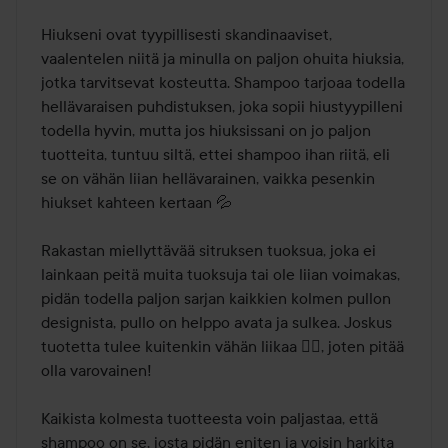
Hiukseni ovat tyypillisesti skandinaaviset, 
vaalentelen niitä ja minulla on paljon ohuita hiuksia, 
jotka tarvitsevat kosteutta. Shampoo tarjoaa todella 
hellävaraisen puhdistuksen, joka sopii hiustyypilleni 
todella hyvin, mutta jos hiuksissani on jo paljon 
tuotteita, tuntuu siltä, ettei shampoo ihan riitä, eli 
se on vähän liian hellävarainen, vaikka pesenkin 
hiukset kahteen kertaan 💦

Rakastan miellyttävää sitruksen tuoksua, joka ei 
lainkaan peitä muita tuoksuja tai ole liian voimakas, 
pidän todella paljon sarjan kaikkien kolmen pullon 
designista, pullo on helppo avata ja sulkea. Joskus 
tuotetta tulee kuitenkin vähän liikaa 😮‍💨, joten pitää 
olla varovainen!

Kaikista kolmesta tuotteesta voin paljastaa, että 
shampoo on se, josta pidän eniten ja voisin harkita 