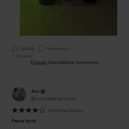
Tykkää
Kommentoi
13 näyttöä
Kirjaudu
lähettääksesi kommentin
Rosi
Käyttäjän rooli: Lyko Creator.
1 viikko
Viesti luotiin 1 viikko
LYKO CREATOR
Verifierad testare
Arvosana:
Perus hyvä
4