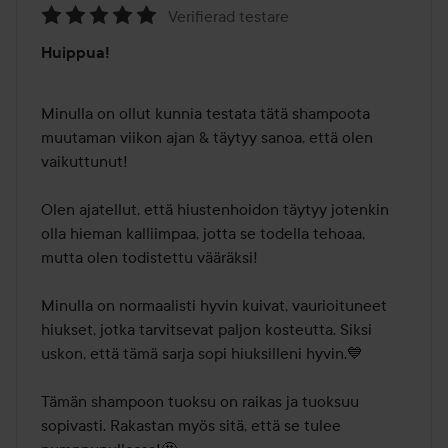
Verifierad testare
Arvosana:
Huippua!
5
/
5
Minulla on ollut kunnia testata tätä shampoota 
muutaman viikon ajan & täytyy sanoa, että olen 
vaikuttunut!

Olen ajatellut, että hiustenhoidon täytyy jotenkin 
olla hieman kalliimpaa, jotta se todella tehoaa, 
mutta olen todistettu vääräksi!

Minulla on normaalisti hyvin kuivat, vaurioituneet 
hiukset, jotka tarvitsevat paljon kosteutta. Siksi 
uskon, että tämä sarja sopi hiuksilleni hyvin.💙

Tämän shampoon tuoksu on raikas ja tuoksuu 
sopivasti. Rakastan myös sitä, että se tulee 