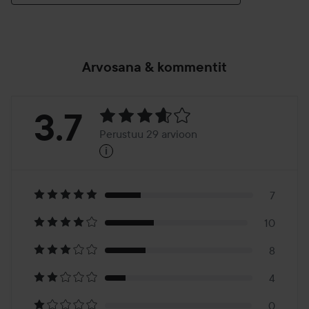
Arvosana & kommentit
Arvosana:
3.7
Perustuu 29 arvioon
i
3.7
Perustuu
29
7
10
arvioon
8
4
0