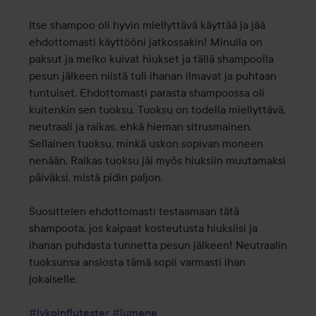
Itse shampoo oli hyvin miellyttävä käyttää ja jää 
ehdottomasti käyttööni jatkossakin! Minulla on 
paksut ja melko kuivat hiukset ja tällä shampoolla 
pesun jälkeen niistä tuli ihanan ilmavat ja puhtaan 
tuntuiset. Ehdottomasti parasta shampoossa oli 
kuitenkin sen tuoksu. Tuoksu on todella miellyttävä, 
neutraali ja raikas, ehkä hieman sitrusmainen. 
Sellainen tuoksu, minkä uskon sopivan moneen 
nenään. Raikas tuoksu jäi myös hiuksiin muutamaksi 
päiväksi, mistä pidin paljon.

Suosittelen ehdottomasti testaamaan tätä 
shampoota, jos kaipaat kosteutusta hiuksiisi ja 
ihanan puhdasta tunnetta pesun jälkeen! Neutraalin 
tuoksunsa ansiosta tämä sopii varmasti ihan 
jokaiselle.

#lykoinflutester
#lumene