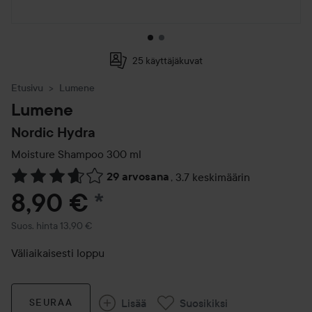
25 käyttäjäkuvat
Etusivu
Lumene
Lumene
Nordic Hydra
Moisture Shampoo
300 ml
29 arvosana
,
3.7 keskimäärin
Siirtyä jhk Arvosana & kommentit
8,90 €
*
Suositeltu hinta 13,90 €
Suos. hinta 13,90 €
Väliaikaisesti loppu
Lisää
Suosikiksi
SEURAA