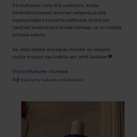
En luultavasti osta sitä uudelleen, koska 
henkilökohtaisesti arvostan volyymia ja sitä 
superpuhdasta tunnetta suihkussa, mutta jos 
tarvitset kosteutusta hyvään hintaan, se on todella 
loistava valinta.

Se, mikä laskee arvosanaa minulla, on volyymi, 
mutta muuten saa todella sen, mitä luvataan💖

#lykoinflutester
#lumene
Käännetty kielestä ruotsinkielinen