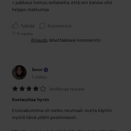
+ pakkaus tuntuu sellaiselta, että sen kanssa olisi 
helppo matkustaa 

Tykkää
Kommentoi
51 näyttöä
Kirjaudu
lähettääksesi kommentin
Senni
1 viikko
Viesti luotiin 1 viikko
Verifierad testare
Arvosana:
Kosteuttaa hyvin
4
/
Ensivaikutelma oli melko neutraali, mutta käytön 
5
myötä tämä yllätti positiivisesti.
