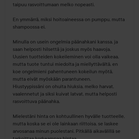
taipuu rasvoittumaan melko nopeasti.

En ymmärrä, miksi hoitoaineessa on pumppu, mutta 
shampoossa ei.

Minulla on usein ongelmia päänahkani kanssa, ja 
saan helposti hilsettä ja joskus myös haavoja. 
Uusien tuotteiden kokeileminen voi olla vaikeaa, 
mutta tuote tuntui miedolta ja miellyttävältä, en 
koe ongelmieni pahentuneen kokeilun myötä, 
mutta eivät myöskään parantuneen.

Hiustyypissäni on ohuita hiuksia, melko harvat, 
vaalennetut ja siksi kuivat latvat, mutta helposti 
rasvoittuva päänahka.

Mielestäni hinta on kohtuullinen hyvälle tuotteelle, 
mutta koska se ei ole lainkaan riittoisa, se laskee 
arvosanaa minun puolestani. Pitkällä aikavälillä se 
tarkoittaa korkeampaa hintaa.
