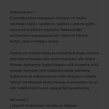
/
5
Kokemukseni✨

Ensivaikutelma shampoon suhteen oli melko 
neutraali, täysin tavallinen, tyylikäs Lumene-pullo, 
joka tuntuu käteen sopivalta. Vaikka pidän 
hoitoaineen pumppupullosta, tässä oli kätevä 
korkki, joka on helppo avata.

Tuoksu on todella raikas ja miellyttävä ilman, että se 
olisi liian voimakas. Kun pesin hiuksiani, olin aluksi 
hieman epävarma, koska kaipasin sitä tunnetta, että 
hiukset tuntuvat heti märkinä todella puhtailta. 
Suihkussa oli vaikea tuntea, oliko shampoo todella 
tehnyt tehtävänsä. Mutta hinnan huomioiden se on 
silti todella hyvä tuote, joka pitää lupauksensa.

Minusta👱‍♀️

Lyhyesti hiuksistani: minulla on hieman 