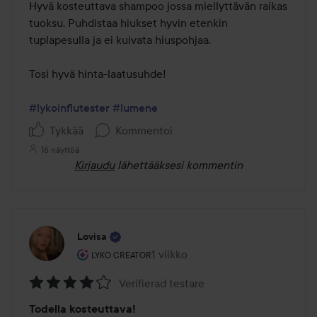
/
Hyvä kosteuttava shampoo jossa miellyttävän raikas 
5
tuoksu. Puhdistaa hiukset hyvin etenkin 
tuplapesulla ja ei kuivata hiuspohjaa. 

Tosi hyvä hinta-laatusuhde!

#lykoinflutester
#lumene
Tykkää
Kommentoi
16 näyttöä
Kirjaudu
lähettääksesi kommentin
Lovisa
Käyttäjän rooli: Lyko Creator.
1 viikko
Viesti luotiin 1 viikko
LYKO CREATOR
Verifierad testare
Arvosana:
Todella kosteuttava!
4