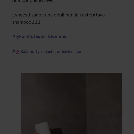
pumppupullossa!🤩

Lyhyesti sanottuna edullinen ja kosteuttava 
shampoo👍🏻💙

#lykoinflutester
#lumene
Käännetty kielestä ruotsinkielinen