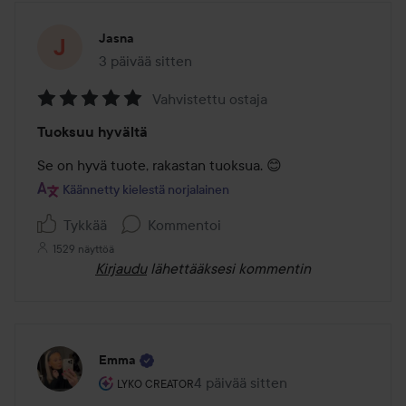
Jasna
3 päivää sitten
Viesti luotiin 3 päivää sitten
Vahvistettu ostaja
Arvosana:
Tuoksuu hyvältä
5
/
Se on hyvä tuote, rakastan tuoksua. 😊
5
Käännetty kielestä norjalainen
Tykkää
Kommentoi
1529 näyttöä
Kirjaudu
lähettääksesi kommentin
Emma
Käyttäjän rooli: Lyko Creator.
4 päivää sitten
Viesti luotiin 4 päivää sitten
LYKO CREATOR