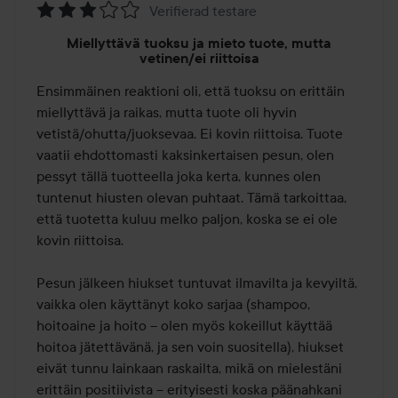
Verifierad testare
Arvosana:
Miellyttävä tuoksu ja mieto tuote, mutta
3
vetinen/ei riittoisa
/
Ensimmäinen reaktioni oli, että tuoksu on erittäin 
5
miellyttävä ja raikas, mutta tuote oli hyvin 
vetistä/ohutta/juoksevaa. Ei kovin riittoisa. Tuote 
vaatii ehdottomasti kaksinkertaisen pesun, olen 
pessyt tällä tuotteella joka kerta, kunnes olen 
tuntenut hiusten olevan puhtaat. Tämä tarkoittaa, 
että tuotetta kuluu melko paljon, koska se ei ole 
kovin riittoisa.

Pesun jälkeen hiukset tuntuvat ilmavilta ja kevyiltä, 
vaikka olen käyttänyt koko sarjaa (shampoo, 
hoitoaine ja hoito – olen myös kokeillut käyttää 
hoitoa jätettävänä, ja sen voin suositella), hiukset 
eivät tunnu lainkaan raskailta, mikä on mielestäni 
erittäin positiivista – erityisesti koska päänahkani 