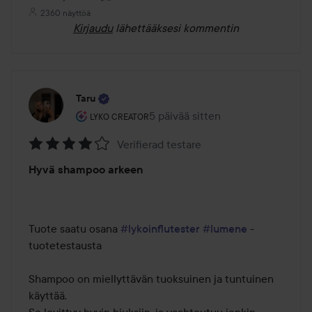
2360 näyttöä
Kirjaudu
lähettääksesi kommentin
Taru
Käyttäjän rooli: Lyko Creator.
5 päivää sitten
Viesti luotiin 5 päivää sitten
LYKO CREATOR
Verifierad testare
Arvosana:
Hyvä shampoo arkeen
4
/
5
Tuote saatu osana 
#lykoinflutester
#lumene
 -
tuotetestausta 

Shampoo on miellyttävän tuoksuinen ja tuntuinen 
käyttää. 
