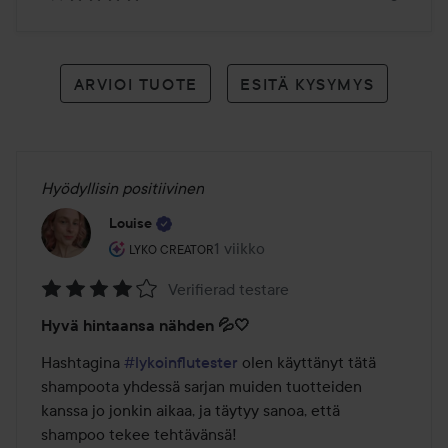
ARVIOI TUOTE
ESITÄ KYSYMYS
Hyödyllisin positiivinen
Louise
Käyttäjän rooli: Lyko Creator.
1 viikko
Viesti luotiin 1 viikko
LYKO CREATOR
Verifierad testare
Arvosana:
Hyvä hintaansa nähden 💦🤍
4
/
Hashtagina 
#lykoinflutester
 olen käyttänyt tätä 
5
shampoota yhdessä sarjan muiden tuotteiden 
kanssa jo jonkin aikaa, ja täytyy sanoa, että 
shampoo tekee tehtävänsä!
