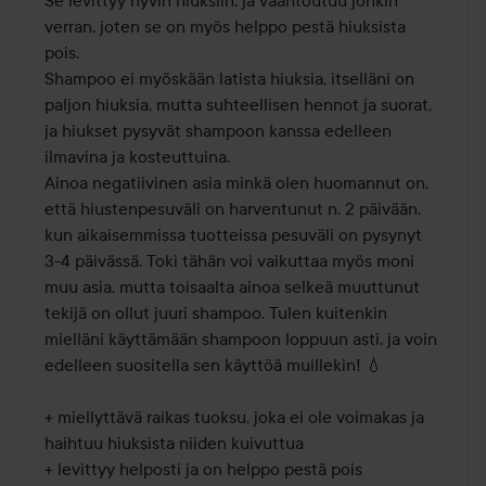
Se levittyy hyvin hiuksiin, ja vaahtoutuu jonkin 
verran, joten se on myös helppo pestä hiuksista 
pois. 

Shampoo ei myöskään latista hiuksia, itselläni on 
paljon hiuksia, mutta suhteellisen hennot ja suorat, 
ja hiukset pysyvät shampoon kanssa edelleen 
ilmavina ja kosteuttuina. 

Ainoa negatiivinen asia minkä olen huomannut on, 
että hiustenpesuväli on harventunut n. 2 päivään, 
kun aikaisemmissa tuotteissa pesuväli on pysynyt 
3-4 päivässä. Toki tähän voi vaikuttaa myös moni 
muu asia, mutta toisaalta ainoa selkeä muuttunut 
tekijä on ollut juuri shampoo. Tulen kuitenkin 
mielläni käyttämään shampoon loppuun asti, ja voin 
edelleen suositella sen käyttöä muillekin! 💧

+ miellyttävä raikas tuoksu, joka ei ole voimakas ja 
haihtuu hiuksista niiden kuivuttua

+ levittyy helposti ja on helppo pestä pois
