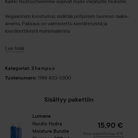
Kaikki hiustuotteemme sopivat myös värjätyille hiuksille.
Vegaaninen koostumus sisältää pohjoisen luonnon raaka-
aineita. Pakkaus on valmistettu kierrätetyistä ja
kierrätettävistä materiaaleista.
Käyttö:
Lue lisää
Levitä märkiin hiuksiin. Vaahdota ja huuhtele huolellisesti.
Toista tarvittaessa. Parhaan lopputuloksen saat, kun käytät
Shampoo
perään Nordic Hydra [Lähde] Moisture Conditioner -
Kategoriat
:
hoitoainetta.
1188-833-0300
Tuotenumero
:
300 ml
Sisältyy pakettiin
Lumene
Nordic Hydra
15,90 €
Moisture Bundle
Ilman pakettihintaa: 18 €