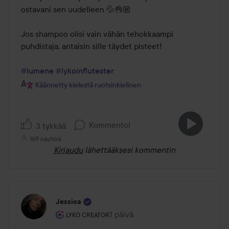
ostavani sen uudelleen 💦👌🏼

Jos shampoo olisi vain vähän tehokkaampi 
puhdistaja, antaisin sille täydet pisteet!

#lumene
#lykoinflutester
Käännetty kielestä ruotsinkielinen
Kommentoi
3 tykkää
169 näyttöä
Kirjaudu
lähettääksesi kommentin
Jessica
Käyttäjän rooli: Lyko Creator.
1 päivä
Viesti luotiin 1 päivä
LYKO CREATOR