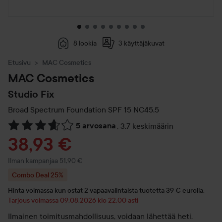
8 lookia
3 käyttäjäkuvat
Etusivu
MAC Cosmetics
MAC Cosmetics
Studio Fix
Broad Spectrum Foundation SPF 15
NC45,5
5 arvosana
,
3.7 keskimäärin
Siirtyä jhk Arvosana & kommentit
Tarjoushinta
38,93 €
Ilman kampanjaa 51,90 €
Combo Deal 25%
Hinta voimassa kun ostat 2 vapaavalintaista tuotetta 39 € eurolla.
Tarjous voimassa 09.08.2026 klo 22.00 asti
Ilmainen toimitusmahdollisuus, voidaan lähettää heti.