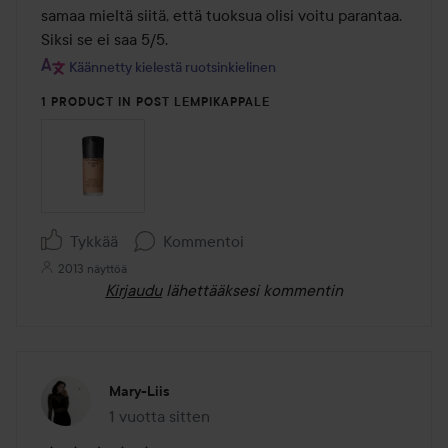
samaa mieltä siitä, että tuoksua olisi voitu parantaa. 
Siksi se ei saa 5/5.
Käännetty kielestä ruotsinkielinen
1 PRODUCT IN POST LEMPIKAPPALE
Tykkää
Kommentoi
2013 näyttöä
Kirjaudu
lähettääksesi kommentin
Mary-Liis
1 vuotta sitten
Viesti luotiin 1 vuotta sitten