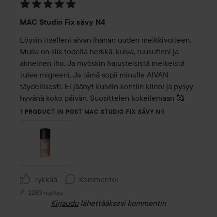
Arvosana:
MAC Studio Fix sävy N4
5
/
Löysin itselleni aivan ihanan uuden meikkivoiteen. 
5
Mulla on siis todella herkkä, kuiva, ruusufinni ja 
akneinen iho. Ja myöskin hajusteisistä meikeistä 
tulee migreeni. Ja tämä sopii minulle AIVAN 
täydellisesti. Ei jäänyt kuiviin kohtiin kiinni ja pysyy 
hyvänä koko päivän. Suosittelen kokeilemaan 🥰
1 PRODUCT IN POST MAC STUDIO FIX SÄVY N4
Tykkää
Kommentoi
2280 näyttöä
Kirjaudu
lähettääksesi kommentin