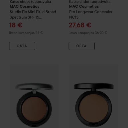
Katso ehdot tuotesivulta
Katso ehdot tuotesivulta
MAC Cosmetics
MAC Cosmetics
Studio Fix
Mini Fluid Broad
Pro Longwear Concealer
Spectrum SPF 15
NC15
Foundation
NW10
Tarjoushinta
Tarjoushinta
18 €
27,68 €
Ilman kampanjaa 24 €
Ilman kampanjaa 36,90 €
OSTA
OSTA
Combo Deal 25%
MAC Cosmetics
Combo Deal 25%
Studio Fix
Studio Fix Tec
MAC Cosmet