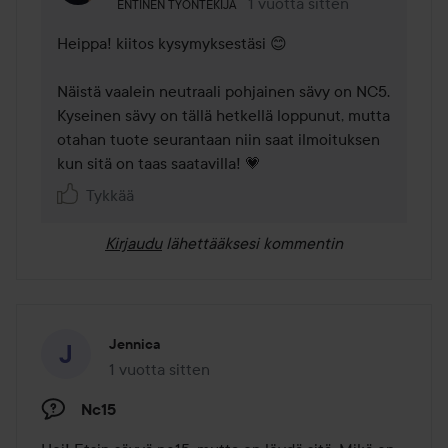
Käyttäjän rooli: Entinen työntekijä.
1 vuotta sitten
Kommentti lisättiin 1 vuotta s
ENTINEN TYÖNTEKIJÄ
Heippa! kiitos kysymyksestäsi 😊 

Näistä vaalein neutraali pohjainen sävy on NC5. 
Kyseinen sävy on tällä hetkellä loppunut, mutta 
otahan tuote seurantaan niin saat ilmoituksen 
kun sitä on taas saatavilla! 💗
Tykkää
Kirjaudu
lähettääksesi kommentin
Jennica
1 vuotta sitten
Viesti luotiin 1 vuotta sitten
Nc15