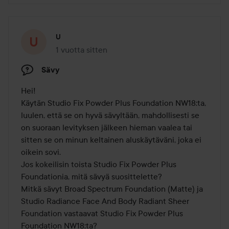
U
1 vuotta sitten
Viesti luotiin 1 vuotta sitten
Sävy
Hei!

Käytän Studio Fix Powder Plus Foundation NW18:ta, 
luulen, että se on hyvä sävyltään, mahdollisesti se 
on suoraan levityksen jälkeen hieman vaalea tai 
sitten se on minun keltainen aluskäytäväni, joka ei 
oikein sovi. 

Jos kokeilisin toista Studio Fix Powder Plus 
Foundationia, mitä sävyä suosittelette?

Mitkä sävyt Broad Spectrum Foundation (Matte) ja 
Studio Radiance Face And Body Radiant Sheer 
Foundation vastaavat Studio Fix Powder Plus 
Foundation NW18:ta? 
