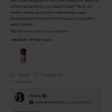
Hei! Etsin sävyä nc15, mutta en löydä sitä. Mikä on 
eniten samanlainen, jos tilaan toisen? Nc15 on 
melko vaalea, en tarvitse vaaleampaa, vaan 
ennemminkin hieman tummempaa, jos on pakko 
valita toinen.
Käännetty kielestä ruotsinkielinen
1 PRODUCT IN POST NC15
Tykkää
1 kommentti
1321 näyttöä
Evelina
Käyttäjän rooli: Lykon asiakaspalvelu .
1 vuotta sitten
Kommentti lisättiin 1 vuot
LYKON ASIAKASPALVELU
Moikka Jennica 
