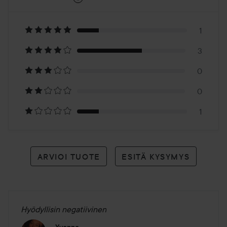
3.7
Perustuu
5
1
3
arvioon
0
0
1
ARVIOI TUOTE
ESITÄ KYSYMYS
Hyödyllisin negatiivinen