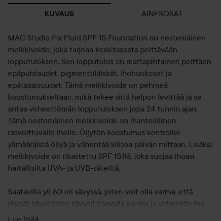
AINESOSAT
KUVAUS
MAC Studio Fix Fluid SPF 15 Foundation on nestemäinen
meikkivoide, joka tarjoaa keskitasosta peittävään
lopputuloksen. Sen lopputulos on mattapintainen peittäen
epäpuhtaudet, pigmenttiläiskät, ihohuokoset ja
epätasaisuudet. Tämä meikkivoide on pehmeä
koostumukseltaan, mikä tekee siitä helpon levittää ja se
antaa virheettömän lopputuloksen jopa 24 tunnin ajan.
Tämä nestemäinen meikkivoide on ihanteellinen
rasvoittuvalle iholle. Öljytön koostumus kontrolloi
ylimääräistä öljyä ja vähentää kiiltoa päivän mittaan. Lisäksi
meikkivoide on rikastettu SPF 15:llä, joka suojaa ihoasi
haitallisilta UVA- ja UVB-säteiltä.
Saatavilla yli 60 eri sävyssä, joten voit olla varma, että
löydät täydellisen sävysi! Saavuta kaunis ja virheetön iho
tällä upealla meikkivoiteella.
Lue lisää