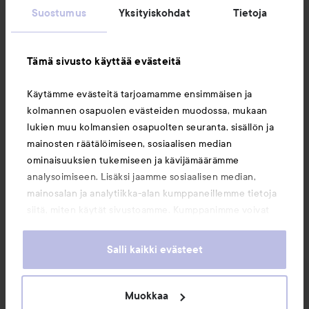
Suostumus
Yksityiskohdat
Tietoja
Asiakaspalvelu
Tämä sivusto käyttää evästeitä
Tietoja
Käytämme evästeitä tarjoamamme ensimmäisen ja
kolmannen osapuolen evästeiden muodossa, mukaan
Saattaisit myös tykätä
lukien muu kolmansien osapuolten seuranta, sisällön ja
mainosten räätälöimiseen, sosiaalisen median
ominaisuuksien tukemiseen ja kävijämäärämme
analysoimiseen. Lisäksi jaamme sosiaalisen median,
mainosalan ja analytiikka-alan kumppaneillemme tietoja
siitä, miten käytät sivustoamme. Kumppanimme voivat
yhdistää näitä tietoja muihin tietoihin, joita olet antanut
heille tai joita on kerätty, kun olet käyttänyt heidän
Salli kaikki evästeet
palvelujaan. Käyttämällä sivustoamme, hyväksyt
evästeiden käytön.
Muokkaa