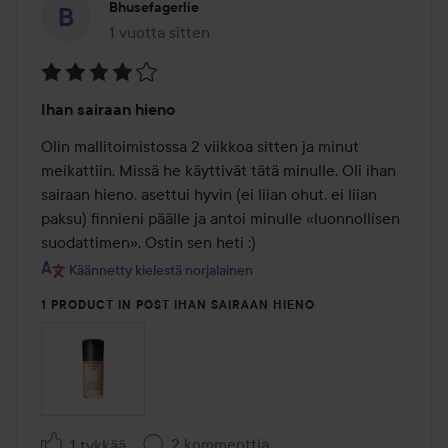
Bhusefagerlie
1 vuotta sitten
Viesti luotiin 1 vuotta sitten
Arvosana:
Ihan sairaan hieno
4
/
Olin mallitoimistossa 2 viikkoa sitten ja minut 
5
meikattiin. Missä he käyttivät tätä minulle. Oli ihan 
sairaan hieno, asettui hyvin (ei liian ohut, ei liian 
paksu) finnieni päälle ja antoi minulle «luonnollisen 
suodattimen». Ostin sen heti :)
Käännetty kielestä norjalainen
1 PRODUCT IN POST IHAN SAIRAAN HIENO
2 kommenttia
1 tykkää