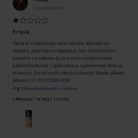
Yvonne
1 vuotta sitten
Viesti luotiin 1 vuotta sitten
Arvosana:
Ei hyvä
1
/
Tämä ei todellakaan ollut minulle. Minulla on 
5
sekaiho, joka taipuu öljyiseksi. Sen levittäminen 
kauniisti oli vaikeaa ja se korosti ehdottomasti 
kaikkia huokosia. Läpikuultava, epänormaali ilme ja 
ei kaunis. Iho oli myös täysin kuivunut tämän päivän 
jälkeen 👎🏻 
#LYKOREVIEW
Käännetty kielestä norjalainen
1 PRODUCT IN POST EI HYVÄ