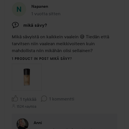
Napanen
1 vuotta sitten
Viesti luotiin 1 vuotta sitten
mikä sävy?
Mikä sävyistä on kaikkein vaalein 😅 Tiedän että 
tarvitsen niin vaalean meikkivoiteen kuin 
mahdollista niin mikähän olisi sellainen?
1 PRODUCT IN POST MIKÄ SÄVY?
1 kommentti
1 tykkää
1524 näyttöä
Anni