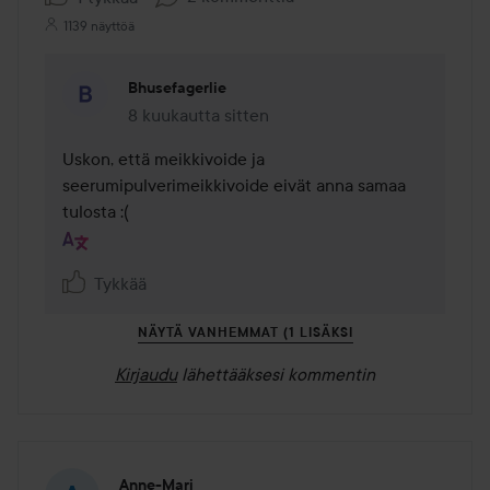
1139 näyttöä
Bhusefagerlie
8 kuukautta sitten
Kommentti lisättiin 8 kuukautta sitten
Uskon, että meikkivoide ja 
seerumipulverimeikkivoide eivät anna samaa 
tulosta :( 
Tykkää
NÄYTÄ VANHEMMAT (1 LISÄKSI
Kirjaudu
lähettääksesi kommentin
Anne-Mari