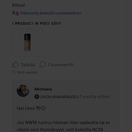
Kiitos!
Käännetty kielestä ruotsinkielinen
1 PRODUCT IN POST SÄVY
Tykkää
1 kommentti
1663 näyttöä
Michaela
Käyttäjän rooli: Lykon asiakaspalvelu .
1 vuotta sitten
Kommentti lisättiin 1 vuot
LYKON ASIAKASPALVELU
Hei Unni 👋😊

Jos NW18 tuntuu hieman liian vaalealta tai ei 
oikein sovi ihonsävyysi, voit kokeilla NC18 