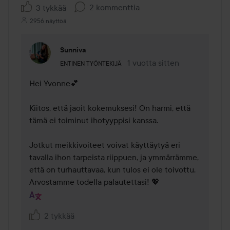
2 kommenttia
3 tykkää
2956 näyttöä
Sunniva
Käyttäjän rooli: Entinen työntekijä.
1 vuotta sitten
Kommentti lisättiin 1 vuotta s
ENTINEN TYÖNTEKIJÄ
Hei Yvonne💕 

Kiitos, että jaoit kokemuksesi! On harmi, että 
tämä ei toiminut ihotyyppisi kanssa. 

Jotkut meikkivoiteet voivat käyttäytyä eri 
tavalla ihon tarpeista riippuen, ja ymmärrämme, 
että on turhauttavaa, kun tulos ei ole toivottu. 
Arvostamme todella palautettasi! 💖
2 tykkää