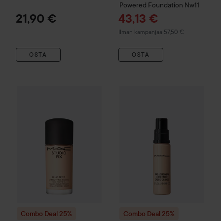
Powered Foundation
Nw11
Tarjoushinta
21,90 €
43,13 €
Ilman kampanjaa 57,50 €
OSTA
OSTA
Combo Deal 25%
MAC Cosmetics
Combo Deal 25%
Studio Fix
Mini Fluid Broa
MAC Cosmet
Combo Deal 25%
Combo Deal 25%