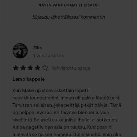
NÄYTÄ VANHEMMAT (1 LISÄKSI
Kirjaudu
lähettääksesi kommentin
Zilla
1 vuotta sitten
Viesti luotiin 1 vuotta sitten
Vahvistettu ostaja
Arvosana:
Lempikappale
4
/
Kun Make up store äskettäin lopetti 
5
suosikkifoundationini, minun oli pakko löytää uusi. 
Tarvitsen sellaisen, joka peittää pitkät päivät. Tämä 
on helppo levittää, en tarvitse blenderiä, vain 
sivellintä. Se asettuu kauniisti iholle, ei sotkeudu. 
Ainoa negatiivinen asia on tuoksu. Kumppanini 
mielestä se haisee homejuustolle läheltä. Voin olla 