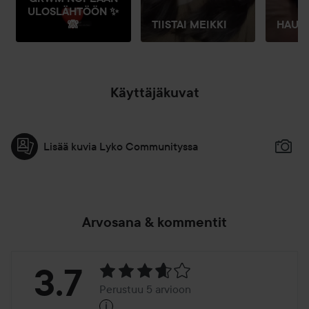
ULOSLÄHTÖÖN ✨
- Ammattilaisvinkki: Sekoita Fix+ -tuotteen kanssa, jos
🙈
TIISTAI MEIKKI
HAUL
haluat kevyempää peittävyyttä, tai Strobe Cream -voiteen
kanssa, jos haluat luoda hehkuvan lopputuloksen.
30 ml
Käyttäjäkuvat
Lisää kuvia Lyko Communityssa
Arvosana & kommentit
Arvosana:
3.7
Perustuu 5 arvioon
i