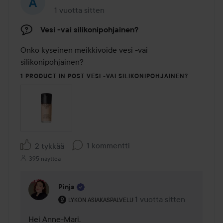
1 vuotta sitten
Viesti luotiin 1 vuotta sitten
Vesi -vai silikonipohjainen?
Onko kyseinen meikkivoide vesi -vai 
silikonipohjainen?
1 PRODUCT IN POST VESI -VAI SILIKONIPOHJAINEN?
1 kommentti
2 tykkää
395 näyttöä
Pinja
Käyttäjän rooli: Lykon asiakaspalvelu .
1 vuotta sitten
Kommentti lisättiin 1 vuot
LYKON ASIAKASPALVELU
Hei Anne-Mari,
