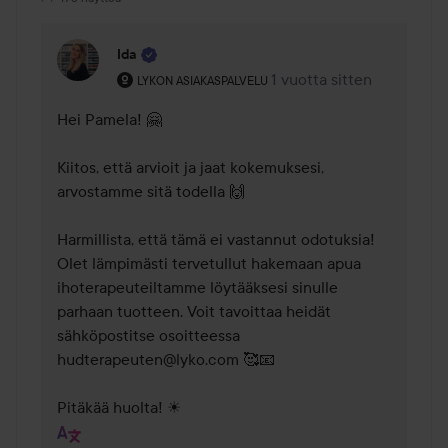
Ida
Käyttäjän rooli: Lykon asiakaspalvelu .
1 vuotta sitten
Kommentti lisättiin 1 vuot
LYKON ASIAKASPALVELU
Hei Pamela! 🤗 

Kiitos, että arvioit ja jaat kokemuksesi, 
arvostamme sitä todella 🙌 

Harmillista, että tämä ei vastannut odotuksia! 
Olet lämpimästi tervetullut hakemaan apua 
ihoterapeuteiltamme löytääksesi sinulle 
parhaan tuotteen. Voit tavoittaa heidät 
sähköpostitse osoitteessa 
hudterapeuten@lyko.com 🥰📧

Pitäkää huolta! ☀