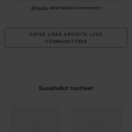
Kirjaudu
lähettääksesi kommentin
KATSO LISÄÄ ARVIOITA LYKO
COMMUNITYSSA
Suositellut tuotteet
Scandinavian Soap Factory
Maria Åkerberg
Fjällskog
Hand Cream
Hand Soap
3
5
SPONSOROITU