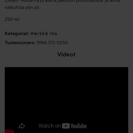
Cream -voidetta ja aseta jalkoihin puuvillasukat ja anna
vaikuttaa yön yli.
250 ml
Herkkä iho
Kategoriat
:
1984-173-0250
Tuotenumero
:
Videot