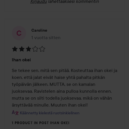
Kirjaudu
lähettääksesi kommentin
Caroline
1 vuotta sitten
Viesti luotiin 1 vuotta sitten
Arvosana:
Ihan okei
3
/
Se tekee sen, mitä sen pitää. Kosteuttaa ihan okei ja 
5
koen, että jalat eivät haise yhtä pahalta pitkän 
työpäivän jälkeen. MUTTA, se on kamalan 
juoksevaa. Ravistelen aina pulloa kunnolla ennen, 
mutta se on silti todella juoksevaa. mikä on vähän 
ärsyttävää minulle. Muuten ihan okei!
Käännetty kielestä ruotsinkielinen
1 PRODUCT IN POST IHAN OKEI