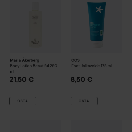
Maria Åkerberg
CCS
Body Lotion Beautiful
250
Foot
Jalkavoide
175 ml
ml
21,50 €
8,50 €
OSTA
OSTA
Maria Åkerberg
Foot Deo Spray
Eucerin
125 ml
UreaRepair
Plus 10% 
13,50 €