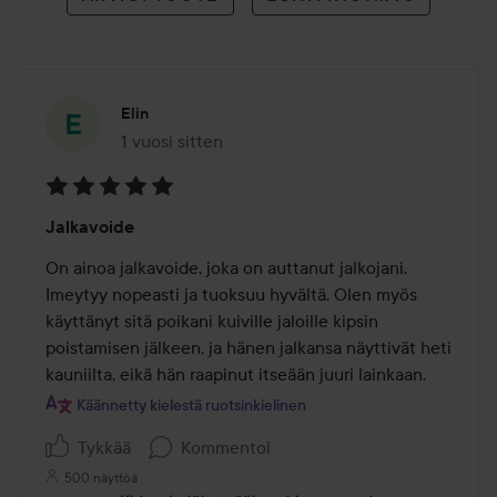
Elin
1 vuosi sitten
Viesti luotiin 1 vuosi sitten
Arvosana:
Jalkavoide
5
/
On ainoa jalkavoide, joka on auttanut jalkojani. 
5
Imeytyy nopeasti ja tuoksuu hyvältä. Olen myös 
käyttänyt sitä poikani kuiville jaloille kipsin 
poistamisen jälkeen, ja hänen jalkansa näyttivät heti 
kauniilta, eikä hän raapinut itseään juuri lainkaan.
Käännetty kielestä ruotsinkielinen
Tykkää
Kommentoi
500 näyttöä