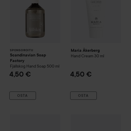
Maria Åkerberg
SPONSOROITU
Scandinavian Soap
Hand Cream
30 ml
Factory
Fjällskog
Hand Soap
500 ml
4,50 €
4,50 €
OSTA
OSTA
Maria Åkerberg
Body Lotion Beautiful
CCS
Foot
250 ml
Jalkavoide
175 ml
21,50 €
8,5