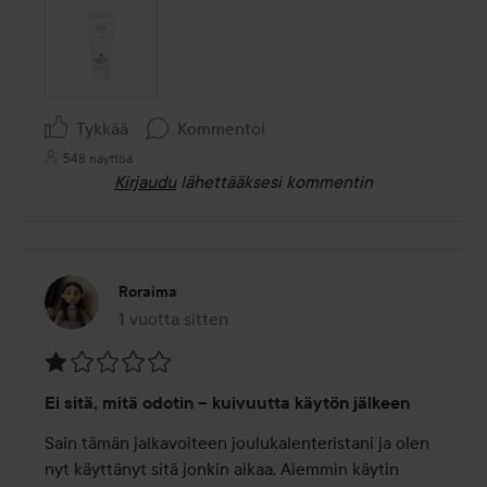
Tykkää
Kommentoi
548 näyttöä
Kirjaudu
lähettääksesi kommentin
Roraima
1 vuotta sitten
Viesti luotiin 1 vuotta sitten
Arvosana:
Ei sitä, mitä odotin – kuivuutta käytön jälkeen
1
/
Sain tämän jalkavoiteen joulukalenteristani ja olen 
5
nyt käyttänyt sitä jonkin aikaa. Aiemmin käytin 