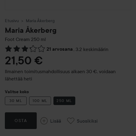
Etusivu
Maria Åkerberg
Maria Åkerberg
Foot Cream
250 ml
21 arvosana
,
3.2 keskimäärin
Siirtyä jhk Arvosana & kommentit
21,50 €
Ilmainen toimitusmahdollisuus alkaen 30 €, voidaan
lähettää heti
Valitse koko
30 ML
100 ML
250 ML
Lisää
Suosikiksi
OSTA