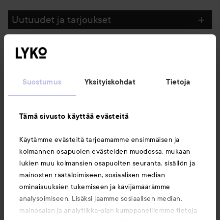
Uutuudet ja tarjoukset
Seuraa meitä
Suostumus
Yksityiskohdat
Tietoja
Asiakaspalvelu
Tämä sivusto käyttää evästeitä
Tietoja
Käytämme evästeitä tarjoamamme ensimmäisen ja
kolmannen osapuolen evästeiden muodossa, mukaan
Saattaisit myös tykätä
lukien muu kolmansien osapuolten seuranta, sisällön ja
mainosten räätälöimiseen, sosiaalisen median
ominaisuuksien tukemiseen ja kävijämäärämme
analysoimiseen. Lisäksi jaamme sosiaalisen median,
mainosalan ja analytiikka-alan kumppaneillemme tietoja