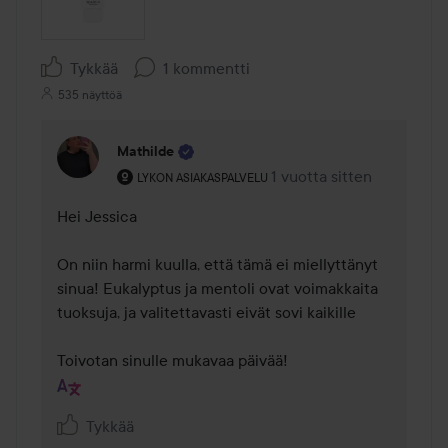
Tykkää
1 kommentti
535 näyttöä
Mathilde
Käyttäjän rooli: Lykon asiakaspalvelu .
1 vuotta sitten
Kommentti lisättiin 1 vuot
LYKON ASIAKASPALVELU
Hei Jessica 

On niin harmi kuulla, että tämä ei miellyttänyt 
sinua! Eukalyptus ja mentoli ovat voimakkaita 
tuoksuja, ja valitettavasti eivät sovi kaikille 

Toivotan sinulle mukavaa päivää! 
Tykkää