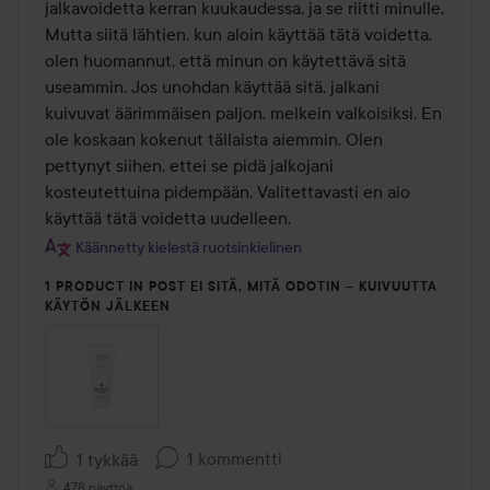
jalkavoidetta kerran kuukaudessa, ja se riitti minulle. 
Mutta siitä lähtien, kun aloin käyttää tätä voidetta, 
olen huomannut, että minun on käytettävä sitä 
useammin. Jos unohdan käyttää sitä, jalkani 
kuivuvat äärimmäisen paljon, melkein valkoisiksi. En 
ole koskaan kokenut tällaista aiemmin. Olen 
pettynyt siihen, ettei se pidä jalkojani 
kosteutettuina pidempään. Valitettavasti en aio 
käyttää tätä voidetta uudelleen.
Käännetty kielestä ruotsinkielinen
1 PRODUCT IN POST EI SITÄ, MITÄ ODOTIN – KUIVUUTTA
KÄYTÖN JÄLKEEN
1 kommentti
1 tykkää
478 näyttöä