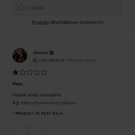
2 tykkää
Kirjaudu
lähettääksesi kommentin
Jessica
Käyttäjän rooli: Lyko Creator.
1 vuotta sitten
Viesti luotiin 1 vuotta sitten
LYKO CREATOR
Arvosana:
Haju
1
/
Haisee aivan kamalalta
5
Käännetty kielestä norjalainen
1 PRODUCT IN POST HAJU