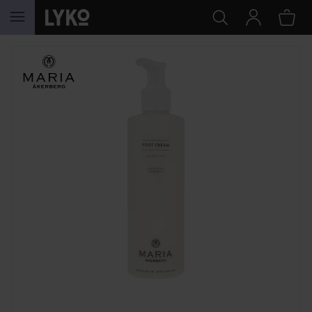
SIIRTYÄ JHK SISÄLTÖÖN