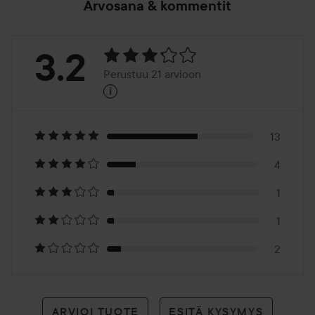
Arvosana & kommentit
Arvosana:
3.2
Perustuu 21 arvioon
i
3.2
Perustuu
21
13
4
arvioon
1
1
2
ARVIOI TUOTE
ESITÄ KYSYMYS