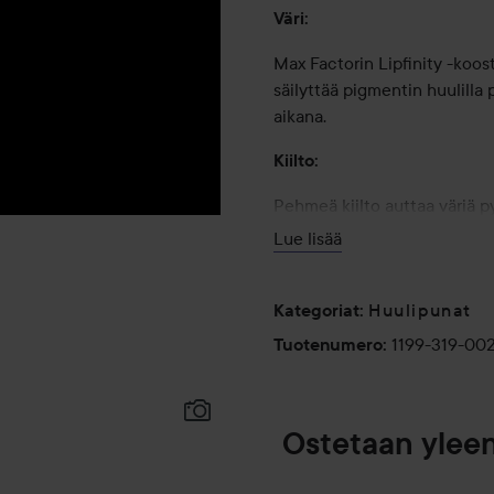
Väri:
Max Factorin Lipfinity -koos
säilyttää pigmentin huulilla
aikana.
Kiilto:
Pehmeä kiilto auttaa väriä p
näköisen ja tuntuisen.
Lue lisää
Lopputulos:
Huulipunat
Kategoriat
:
Jopa 24 tuntia kestävä huuliv
1199-319-00
Tuotenumero
:
Ostetaan ylee