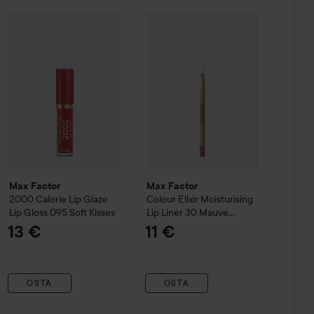
Max Factor
2000 Calorie
13,40 €
Lip Glaze Lip Gloss
Max Factor
Colour Elixir
095 Soft Kisses
Moisturisin
13 
stick
005 Simply Nude
Suositeltu hinta 16 €
Max Factor
Max Factor
2000 Calorie
Lip Glaze
Colour Elixir
Moisturising
Lip Gloss
095 Soft Kisses
Lip Liner
30 Mauve
Moment
13 €
11 €
OSTA
OSTA