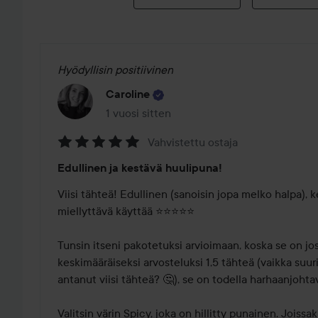
Hyödyllisin positiivinen
Caroline
1 vuosi sitten
Viesti luotiin 1 vuosi sitten
Vahvistettu ostaja
Arvosana:
Edullinen ja kestävä huulipuna!
5
/
Viisi tähteä! Edullinen (sanoisin jopa melko halpa), ke
5
miellyttävä käyttää ⭐⭐⭐⭐⭐

Tunsin itseni pakotetuksi arvioimaan, koska se on jos
keskimääräiseksi arvosteluksi 1,5 tähteä (vaikka suurin
antanut viisi tähteä? 🤔), se on todella harhaanjohtav
Valitsin värin Spicy, joka on hillitty punainen. Joissak