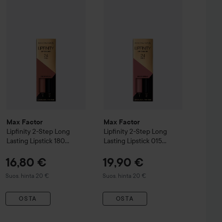
 Lip Mask
Sunny Swirl
1
3,19 €
Max Factor
Lipfinity
2-Step Long Lasting Lipstick
Max Factor
Lipfinity
2-Step Long La
180 Spiritual
Suo
Max Factor
Max Factor
Lipfinity
2-Step Long
Lipfinity
2-Step Long
Lasting Lipstick
180
Lasting Lipstick
015
Spiritual
Ethereal
16,80 €
19,90 €
Suositeltu hinta 20 €
Suositeltu hinta 20 €
Suos. hinta 20 €
Suos. hinta 20 €
OSTA
OSTA