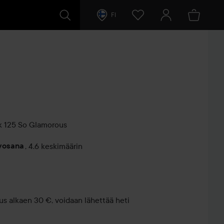
FI
k
125 So Glamorous
rvosana
,
4.6 keskimäärin
entit
us alkaen 30 €, voidaan lähettää heti