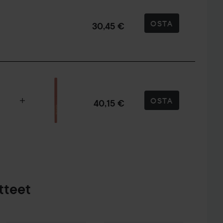
OSTA
30,45 €
OSTA
40,15 €
tteet