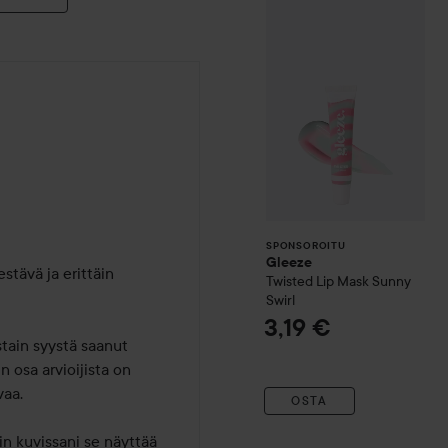
Gleeze
Twisted
SPONSOROITU
SPONSOROITU
Gleeze
stävä ja erittäin 
Twisted Lip Mask
Sunny
Swirl
3,19 €
tain syystä saanut 
 osa arvioijista on 
aa.

OSTA
in kuvissani se näyttää 