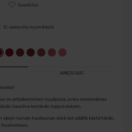
Suosikiksi
Ei saatavilla myymälästä
AINESOSAT
meikki!
lour on pitkäkestoinen huulipuna, jonka nestemäinen
päivän kauniina kestävän lopputuloksen.
en sävyn tuovan huulipunan sekä sen päällä käytettävän,
 huulivoiteen.