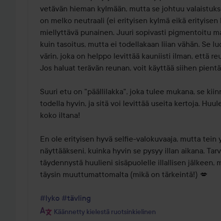
vetävän hieman kylmään, mutta se johtuu valaistukses
on melko neutraali (ei erityisen kylmä eikä erityisen lä
miellyttävä punainen. Juuri sopivasti pigmentoitu mak
kuin tasoitus, mutta ei todellakaan liian vähän. Se luo
värin, joka on helppo levittää kauniisti ilman, että reu
Jos haluat terävän reunan, voit käyttää siihen pientä s
Suuri etu on "päällilakka", joka tulee mukana, se kii
todella hyvin, ja sitä voi levittää useita kertoja. Huul
koko iltana!

En ole erityisen hyvä selfie-valokuvaaja, mutta tein y
näyttääkseni, kuinka hyvin se pysyy illan aikana. Tarv
täydennystä huulieni sisäpuolelle illallisen jälkeen, 
täysin muuttumattomalta (mikä on tärkeintä!) 💋

#lyko
#tävling
Käännetty kielestä ruotsinkielinen