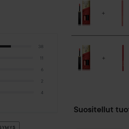
38
11
6
2
4
Suositellut tuo
YSYMYS