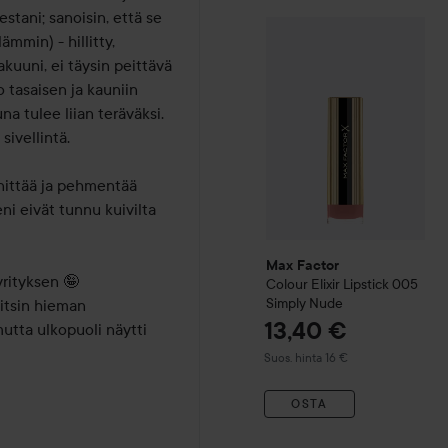
tani; sanoisin, että se 
Max Factor
Colour Elixir
Lip
mmin) - hillitty, 
uuni, ei täysin peittävä 
 tasaisen ja kauniin 
na tulee liian teräväksi. 
ivellintä.

nnittää ja pehmentää 
eni eivät tunnu kuivilta 
Max Factor
rityksen 🤪 
Colour Elixir
Lipstick
005
Simply Nude
itsin hieman 
13,40 €
mutta ulkopuoli näytti 
Suositeltu hinta 16 €
Suos. hinta 16 €
OSTA