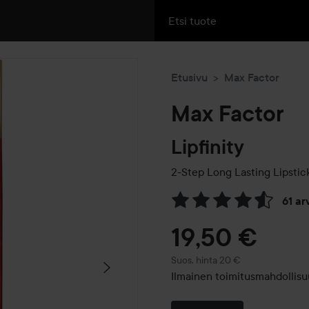
Etusivu
Max Factor
Max Factor
Lipfinity
2-Step Long Lasting Lipstic
61 a
Siirtyä jhk Arvosana & komm
19,50 €
Suositeltu hinta 20 €
Suos. hinta 20 €
Ilmainen toimitusmahdollisu