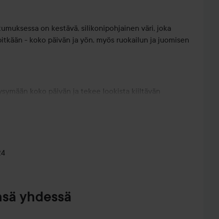
tumuksessa on kestävä, silikonipohjainen väri, joka
 pitkään - koko päivän ja yön, myös ruokailun ja juomisen
ysymään koko päivän ja tekee lookista kiiltävän
äri, joka tuntuu miellyttävältä eikä kuivata huulia.
24
nsä yhdessä