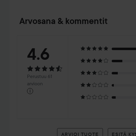
Arvosana & kommentit
Arvosana:
4.6
4.6
Perustuu
Perustuu 61
61
arvioon
i
arvioon
ARVIOI TUOTE
ESITÄ K