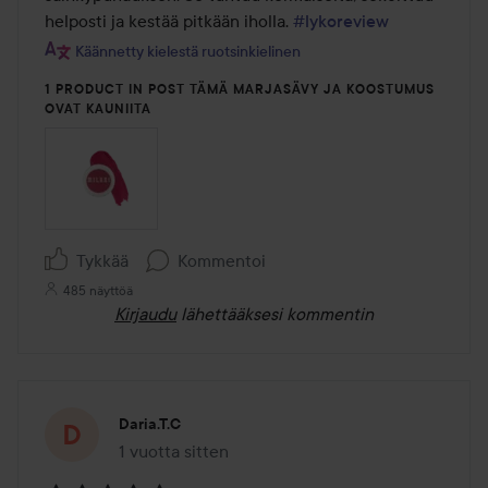
helposti ja kestää pitkään iholla. 
#lykoreview
Käännetty kielestä ruotsinkielinen
1 PRODUCT IN POST TÄMÄ MARJASÄVY JA KOOSTUMUS
OVAT KAUNIITA
Tykkää
Kommentoi
485 näyttöä
Kirjaudu
lähettääksesi kommentin
Daria.t.c
1 vuotta sitten
Viesti luotiin 1 vuotta sitten