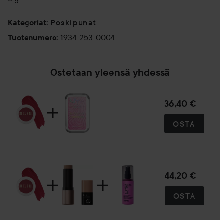
Poskipunat
Kategoriat
:
1934-253-0004
Tuotenumero
:
Ostetaan yleensä yhdessä
36,40 €
OSTA
44,20 €
OSTA