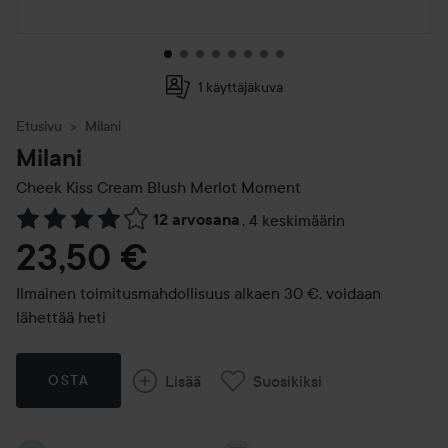
1 käyttäjäkuva
Etusivu
Milani
Milani
Cheek Kiss Cream Blush
Merlot Moment
12 arvosana
,
4 keskimäärin
Siirtyä jhk Arvosana & kommentit
23,50 €
Ilmainen toimitusmahdollisuus alkaen 30 €, voidaan
lähettää heti
Lisää
Suosikiksi
OSTA