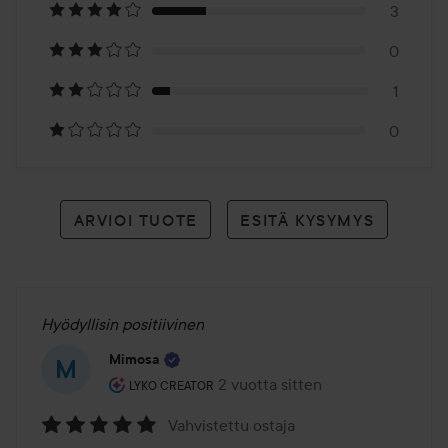
3
arvioon
0
1
0
ARVIOI TUOTE
ESITÄ KYSYMYS
Hyödyllisin positiivinen
Mimosa
Käyttäjän rooli: Lyko Creator.
2 vuotta sitten
Viesti luotiin 2 vuotta sitten
LYKO CREATOR
Vahvistettu ostaja
Arvosana: