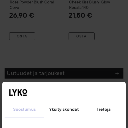
Rose Powder Blush
Coral
Cheek Kiss Blush+Glow
Cove
Rosalia 140
26,90 €
21,50 €
OSTA
OSTA
Uutuudet ja tarjoukset
Seuraa meitä
Suostumus
Yksityiskohdat
Tietoja
Asiakaspalvelu