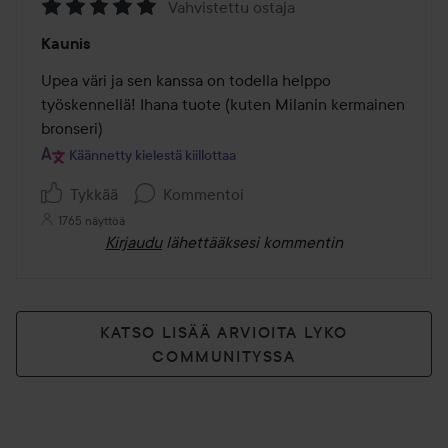
Vahvistettu ostaja
Arvosana:
Kaunis
5
/
Upea väri ja sen kanssa on todella helppo 
5
työskennellä! Ihana tuote (kuten Milanin kermainen 
bronseri)
Käännetty kielestä kiillottaa
Tykkää
Kommentoi
1765 näyttöä
Kirjaudu
lähettääksesi kommentin
KATSO LISÄÄ ARVIOITA LYKO
COMMUNITYSSA