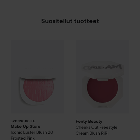
Suositellut tuotteet
Make Up Store
Iconic Luster Blush
Fenty Beauty
Cheeks Out Fre
20 Frosted P
SPONSOROITU
Fenty Beauty
SPONSOROITU
Make Up Store
Cheeks Out Freestyle
Iconic Luster Blush
20
Cream Blush
RiRi
Frosted Pink