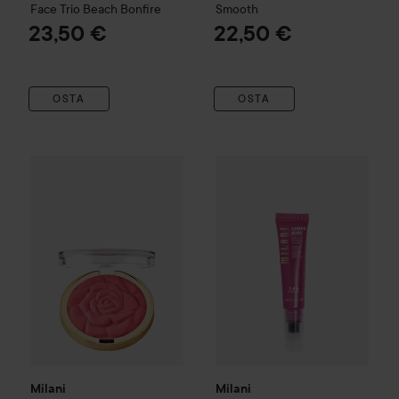
Face Trio
Beach Bonfire
Smooth
23,50 €
22,50 €
OSTA
OSTA
Milani
Rose Powder Blush
Coral Cove
Milani
Cheek Kiss Blush+Glow
26,90 €
Milani
Milani