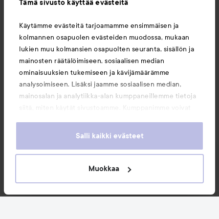
Tämä sivusto käyttää evästeitä
Tietoja
Käytämme evästeitä tarjoamamme ensimmäisen ja
kolmannen osapuolen evästeiden muodossa, mukaan
Saattaisit myös tykätä
lukien muu kolmansien osapuolten seuranta, sisällön ja
mainosten räätälöimiseen, sosiaalisen median
ominaisuuksien tukemiseen ja kävijämäärämme
analysoimiseen. Lisäksi jaamme sosiaalisen median,
mainosalan ja analytiikka-alan kumppaneillemme tietoja
siitä, miten käytät sivustoamme. Kumppanimme voivat
yhdistää näitä tietoja muihin tietoihin, joita olet antanut
heille tai joita on kerätty, kun olet käyttänyt heidän
Salli kaikki evästeet
palvelujaan. Käyttämällä sivustoamme, hyväksyt
evästeiden käytön.
Muokkaa
Copyright 2026