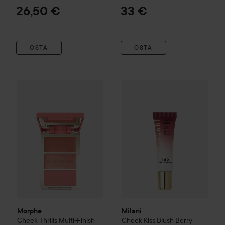
26,50 €
33 €
OSTA
OSTA
Morphe
Cheek Thrills Multi-Finish Face Trio
Milani
Cheek Kiss Blush
Beach Bonfire
Berry
2
Morphe
Milani
Cheek Thrills Multi-Finish
Cheek Kiss Blush
Berry