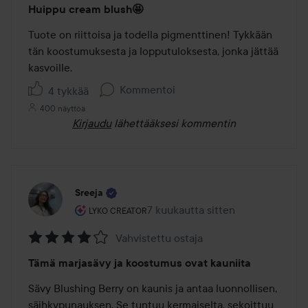
Huippu cream blush🤩
5
/
Tuote on riittoisa ja todella pigmenttinen! Tykkään 
5
tän koostumuksesta ja lopputuloksesta, jonka jättää 
kasvoille.
Kommentoi
4 tykkää
400 näyttöä
Kirjaudu
lähettääksesi kommentin
Sreeja
Käyttäjän rooli: Lyko Creator.
7 kuukautta sitten
Viesti luotiin 7 kuukautta sitten
LYKO CREATOR
Vahvistettu ostaja
Arvosana:
Tämä marjasävy ja koostumus ovat kauniita
4
/
Sävy Blushing Berry on kaunis ja antaa luonnollisen, 
5
säihkypunauksen. Se tuntuu kermaiselta, sekoittuu 