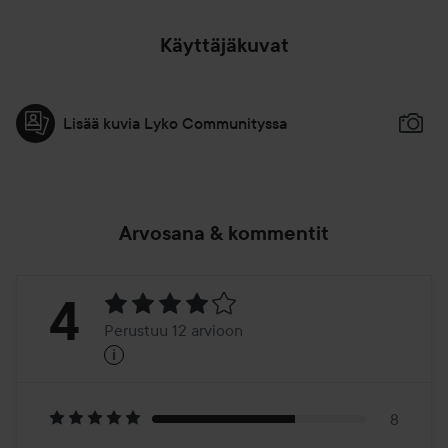
Käyttäjäkuvat
Lisää kuvia Lyko Communityssa
Arvosana & kommentit
Arvosana:
4
Perustuu 12 arvioon
i
4
Perustuu
12
8