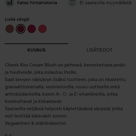
Katso hintahistoria
Ei saatavilla myymälästä
Lisää sävyjä
LISÄTIEDOT
KUVAUS
Cheek Kiss Cream Blush on pehmeä, kerrostettava poski-
ja huulivoide, joka sulautuu iholle.
Saat kevyen värisävyn lisäksi tuotteen, joka on rikastettu
granaattiomenalla, vesimelonilla, ruusu-uutteella sekä
antioksidanteilla, kuten A-, C- ja E-vitamiineilla, jotka
kosteuttavat ja kirkastavat.
Saatavilla neljässä helposti käytettävässä sävyssä, jotka
voit levittää kätevästi sormin.
Vegaaninen & eläinkokeeton
6 g