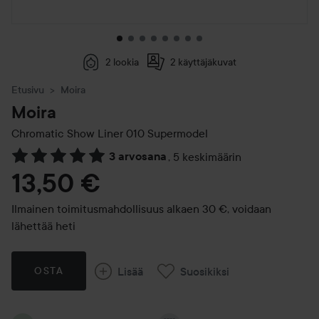
2 lookia
2 käyttäjäkuvat
Etusivu
Moira
Moira
Chromatic Show Liner
010 Supermodel
3 arvosana
,
5 keskimäärin
Siirtyä jhk Arvosana & kommentit
13,50 €
Ilmainen toimitusmahdollisuus alkaen 30 €, voidaan
lähettää heti
Lisää
Suosikiksi
OSTA