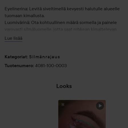
Eyelinerina: Levitä siveltimellä kevyesti halutulle alueelle
tuomaan kimallusta.
Luomivärinä: Ota kohtuullinen määrä sormella ja painele
varovasti silmäluomelle, jotta saat rohkean kimaltelevan
lopputuloksen.
Lue lisää
Vinkki: Sulje korkki tiiviisti käytön jälkeen, jotta tuote säilyy
Silmänrajaus
pitkään.
Kategoriat
:
4081-100-0003
Tuotenumero
:
2,5 ml
OLETKO
Looks
KOKEILLUT
MOIRAN
MEIKKEJÄ?...
OHITA OSIO