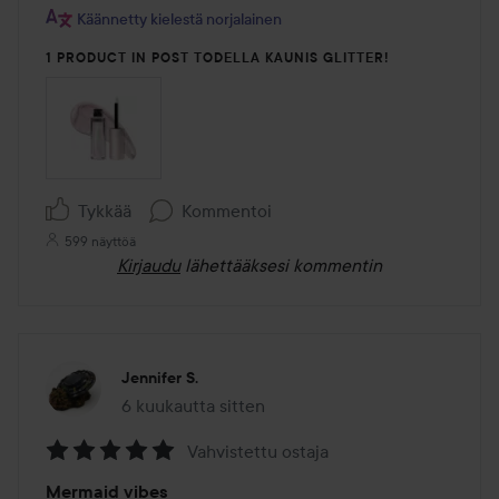
5
Käännetty kielestä norjalainen
1 PRODUCT IN POST TODELLA KAUNIS GLITTER!
Tykkää
Kommentoi
599 näyttöä
Kirjaudu
lähettääksesi kommentin
Jennifer S.
6 kuukautta sitten
Viesti luotiin 6 kuukautta sitten
Vahvistettu ostaja
Arvosana:
Mermaid vibes