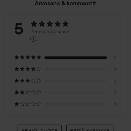
Arvosana & kommentit
Arvosana:
5
Perustuu 3 arvioon
i
5
Perustuu
3
3
0
arvioon
0
0
0
ARVIOI TUOTE
ESITÄ KYSYMYS