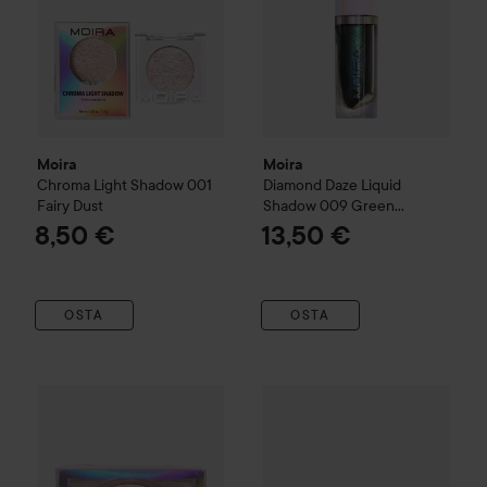
Moira
Moira
Chroma Light Shadow
001
Diamond Daze Liquid
Fairy Dust
Shadow
009 Green
Paradise
8,50 €
13,50 €
OSTA
OSTA
Moira
Starshow Shadow Pot
Pot 004 Showtime
Moira
Celestial Love Pressed
11,90 €