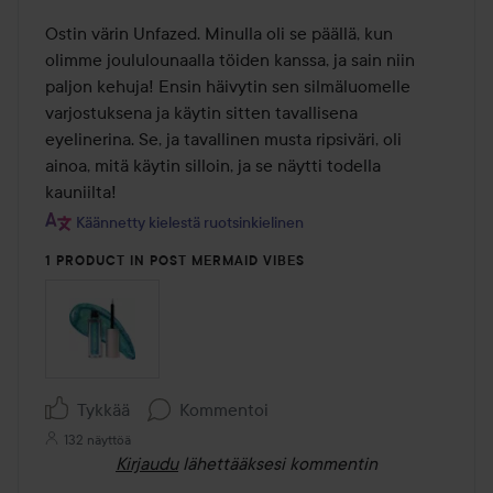
5
/
Ostin värin Unfazed. Minulla oli se päällä, kun 
5
olimme joululounaalla töiden kanssa, ja sain niin 
paljon kehuja! Ensin häivytin sen silmäluomelle 
varjostuksena ja käytin sitten tavallisena 
eyelinerina. Se, ja tavallinen musta ripsiväri, oli 
ainoa, mitä käytin silloin, ja se näytti todella 
kauniilta!
Käännetty kielestä ruotsinkielinen
1 PRODUCT IN POST MERMAID VIBES
Tykkää
Kommentoi
132 näyttöä
Kirjaudu
lähettääksesi kommentin