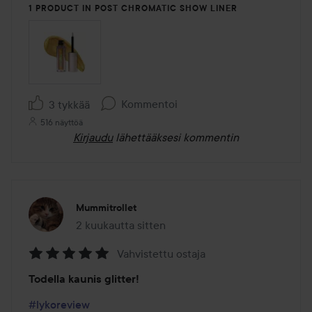
1 PRODUCT IN POST CHROMATIC SHOW LINER
Kommentoi
3 tykkää
516 näyttöä
Kirjaudu
lähettääksesi kommentin
Mummitrollet
2 kuukautta sitten
Viesti luotiin 2 kuukautta sitten
Vahvistettu ostaja
Arvosana:
Todella kaunis glitter!
5
/
#lykoreview