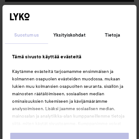
Seuraa meitä
Suostumus
Yksityiskohdat
Tietoja
Asiakaspalvelu
Tämä sivusto käyttää evästeitä
Tietoja
Käytämme evästeitä tarjoamamme ensimmäisen ja
kolmannen osapuolen evästeiden muodossa, mukaan
Saattaisit myös tykätä
lukien muu kolmansien osapuolten seuranta, sisällön ja
mainosten räätälöimiseen, sosiaalisen median
ominaisuuksien tukemiseen ja kävijämäärämme
analysoimiseen. Lisäksi jaamme sosiaalisen median,
mainosalan ja analytiikka-alan kumppaneillemme tietoja
siitä, miten käytät sivustoamme. Kumppanimme voivat
yhdistää näitä tietoja muihin tietoihin, joita olet antanut
heille tai joita on kerätty, kun olet käyttänyt heidän