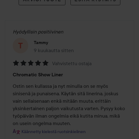
Hyödyllisin positiivinen
Tammy
9 kuukautta sitten
Viesti luotiin 9 kuukautta sitten
Vahvistettu ostaja
Arvosana:
Chromatic Show Liner
5
/
Ostin sen kullassa ja nyt minulla on se myös 
5
sinisenä ja punaisena. Käytän sitä linerina, joskus 
vain sellaisenaan enkä mitään muuta, erittäin 
yksinkertainen paljon vaikutusta varten. Pysyy koko 
työpäivän ilman ongelmia eikä kutita minua, mikä 
on usein ongelma muuten.
Käännetty kielestä ruotsinkielinen