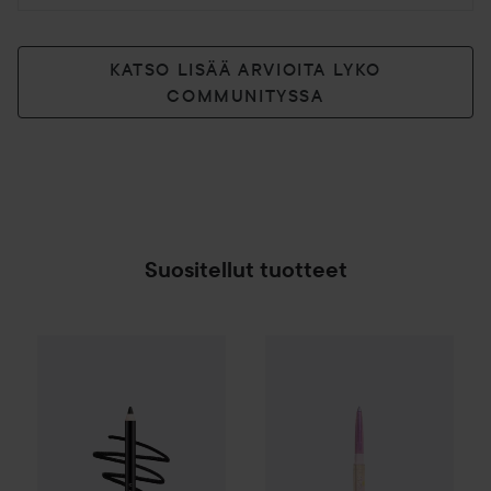
KATSO LISÄÄ ARVIOITA LYKO
COMMUNITYSSA
Suositellut tuotteet
Make Up Store
Eternal Pro Eye Pencil
Moira
Supernova Multichrome
Tuxedo
15
SPONSOROITU