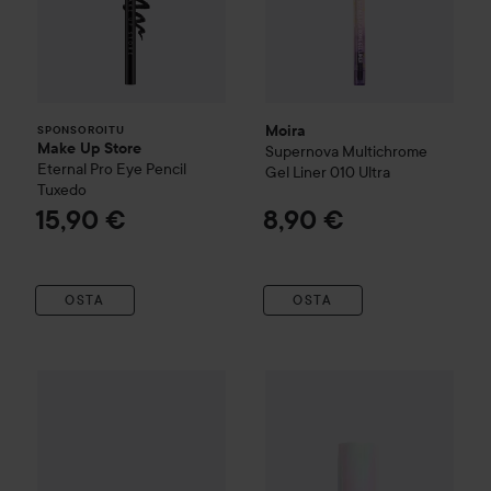
Moira
SPONSOROITU
Make Up Store
Supernova Multichrome
Eternal Pro Eye Pencil
Gel Liner
010 Ultra
Tuxedo
15,90 €
8,90 €
OSTA
OSTA
Moira
Chroma Light Shadow
001 Fairy Dust
Moira
Diamond Daze Liquid 
8,50 €