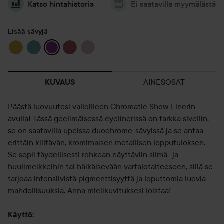
Katso hintahistoria
Ei saatavilla myymälästä
Lisää sävyjä
AINESOSAT
KUVAUS
Päästä luovuutesi valloilleen Chromatic Show Linerin
avulla! Tässä geelimäisessä eyelinerissä on tarkka sivellin,
se on saatavilla upeissa duochrome-sävyissä ja se antaa
erittäin kiiltävän, kromimaisen metallisen lopputuloksen.
Se sopii täydellisesti rohkean näyttäviin silmä- ja
huulimeikkeihin tai häikäisevään vartalotaiteeseen, sillä se
tarjoaa intensiivistä pigmenttisyyttä ja loputtomia luovia
mahdollisuuksia. Anna mielikuvituksesi loistaa!
Käyttö: