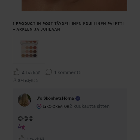
1 PRODUCT IN POST TÄYDELLINEN EDULLINEN PALETTI
– ARKEEN JA JUHLAAN
1 kommentti
4 tykkää
874 näyttöä
J’s SkönhetsHörna
Käyttäjän rooli: Lyko Creator.
2 kuukautta sitten
Kommentti lisättiin 2 kuukautta 
LYKO CREATOR
😍😍😍
1 tykkää