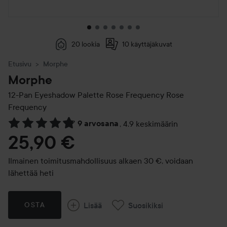
20 lookia
10 käyttäjäkuvat
Etusivu
Morphe
Morphe
12-Pan Eyeshadow Palette Rose Frequency
Rose
Frequency
9 arvosana
,
4.9 keskimäärin
Siirtyä jhk Arvosana & kommentit
25,90 €
Ilmainen toimitusmahdollisuus alkaen 30 €, voidaan
lähettää heti
Lisää
Suosikiksi
OSTA