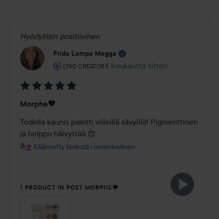
Hyödyllisin positiivinen
Frida Lampa Magga
Käyttäjän rooli: Lyko Creator.
4 kuukautta sitten
Viesti luotiin 4 kuukautta sitten
LYKO CREATOR
Arvosana:
Morphe🖤
5
/
Todella kaunis paletti viileillä sävyillä! Pigmenttinen 
5
ja helppo häivyttää 😍
Käännetty kielestä ruotsinkielinen
1 PRODUCT IN POST MORPHE🖤