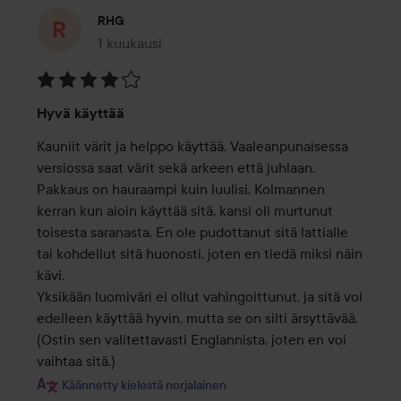
RHG
1 kuukausi
Viesti luotiin 1 kuukausi
Arvosana:
Hyvä käyttää
4
/
Kauniit värit ja helppo käyttää. Vaaleanpunaisessa 
5
versiossa saat värit sekä arkeen että juhlaan. 

Pakkaus on hauraampi kuin luulisi. Kolmannen 
kerran kun aioin käyttää sitä, kansi oli murtunut 
toisesta saranasta. En ole pudottanut sitä lattialle 
tai kohdellut sitä huonosti, joten en tiedä miksi näin 
kävi.

Yksikään luomiväri ei ollut vahingoittunut, ja sitä voi 
edelleen käyttää hyvin, mutta se on silti ärsyttävää.

(Ostin sen valitettavasti Englannista, joten en voi 
vaihtaa sitä.)
Käännetty kielestä norjalainen