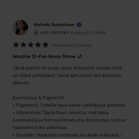
Melinda Gustafsson
Käyttäjän rooli: Lyko Creator.
4 kuukautta sitten
Viesti luotiin 4 kuukautta sitten
LYKO CREATOR
Vahvistettu ostaja
Arvosana:
Morphe 12-Pan Moon Stone 🌙
5
/
Tämä paletti on aivan upea, erityisesti sinulle, jolla 
5
on viileä pohjasävy! Tässä ajatukseni sen kokeilun 
jälkeen:

Koostumus & Pigmentti

• Pigmentti: Todella hyvä värien peittävyys yleisesti.

• Viimeistely: Täydellinen sekoitus mattaisia 
luomivärejä ja hohtoa/kimallusta. Koostumus tuntuu 
tasaiselta koko paletissa.

• Suosikki: Hopeinen luomiväri on aivan mahtava – 