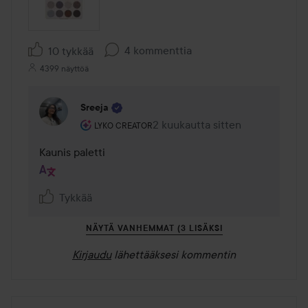
4 kommenttia
10 tykkää
4399 näyttöä
Sreeja
Käyttäjän rooli: Lyko Creator.
2 kuukautta sitten
Kommentti lisättiin 2 kuukautta 
LYKO CREATOR
Kaunis paletti 
Tykkää
NÄYTÄ VANHEMMAT (3 LISÄKSI
Kirjaudu
lähettääksesi kommentin