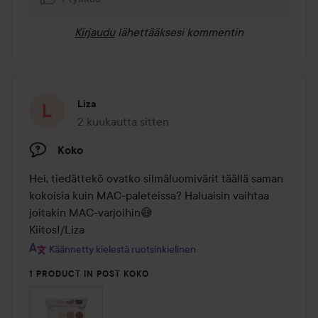
Kirjaudu
lähettääksesi kommentin
Liza
2 kuukautta sitten
Viesti luotiin 2 kuukautta sitten
Koko
Hei, tiedättekö ovatko silmäluomivärit täällä saman 
kokoisia kuin MAC-paleteissa? Haluaisin vaihtaa 
joitakin MAC-varjoihin😅

Kiitos!/Liza
Käännetty kielestä ruotsinkielinen
1 PRODUCT IN POST KOKO