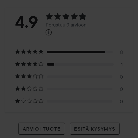
Arvosana:
4.9
Perustuu 9 arvioon
i
4.9
Perustuu
9
8
1
arvioon
0
0
0
ARVIOI TUOTE
ESITÄ KYSYMYS