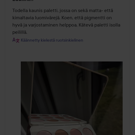
5
/
Todella kaunis paletti, jossa on sekä matta- että 
5
kimaltavia luomivärejä. Koen, että pigmentti on 
hyvä ja varjostaminen helppoa. Kätevä paletti isolla 
peilillä.
Käännetty kielestä ruotsinkielinen