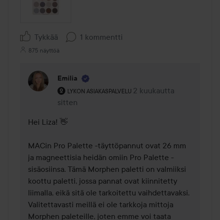
Tykkää
1 kommentti
875 näyttöä
Emilia
Käyttäjän rooli: Lykon asiakaspalvelu .
2 kuukautta
Kommentti lisättiin 2 kuu
LYKON ASIAKASPALVELU
sitten
Hei Liza! 👋

MACin Pro Palette -täyttöpannut ovat 26 mm 
ja magneettisia heidän omiin Pro Palette -
sisäosiinsa. Tämä Morphen paletti on valmiiksi 
koottu paletti, jossa pannat ovat kiinnitetty 
liimalla, eikä sitä ole tarkoitettu vaihdettavaksi. 
Valitettavasti meillä ei ole tarkkoja mittoja 
Morphen paleteille, joten emme voi taata 