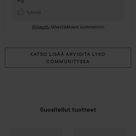
Tykkää
Kirjaudu
lähettääksesi kommentin
KATSO LISÄÄ ARVIOITA LYKO
COMMUNITYSSA
Suositellut tuotteet
Make Up Store
Cover All Mix
Morphe
6-Pan Eyeshadow Pal
The Original
16,90 
SPONSOROITU