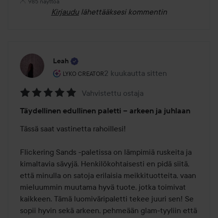
985 näyttöä
Kirjaudu
lähettääksesi kommentin
Leah
Käyttäjän rooli: Lyko Creator.
2 kuukautta sitten
Viesti luotiin 2 kuukautta sitten
LYKO CREATOR
Vahvistettu ostaja
Arvosana:
Täydellinen edullinen paletti – arkeen ja juhlaan
5
/
Tässä saat vastinetta rahoillesi!

5
Flickering Sands -paletissa on lämpimiä ruskeita ja 
kimaltavia sävyjä. Henkilökohtaisesti en pidä siitä, 
että minulla on satoja erilaisia meikkituotteita, vaan 
mieluummin muutama hyvä tuote, jotka toimivat 
kaikkeen. Tämä luomiväripaletti tekee juuri sen! Se 
sopii hyvin sekä arkeen, pehmeään glam-tyyliin että 