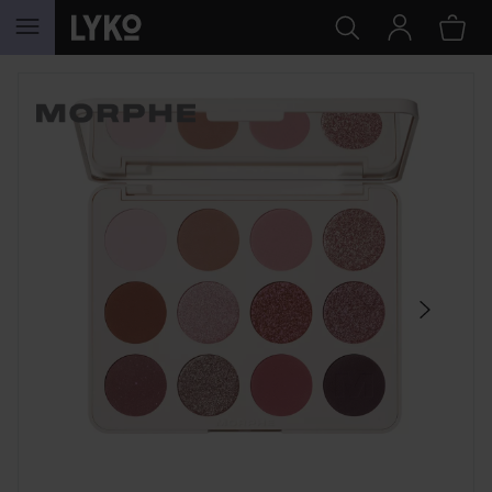
SIIRTYÄ JHK SISÄLTÖÖN
OHITA OSIO