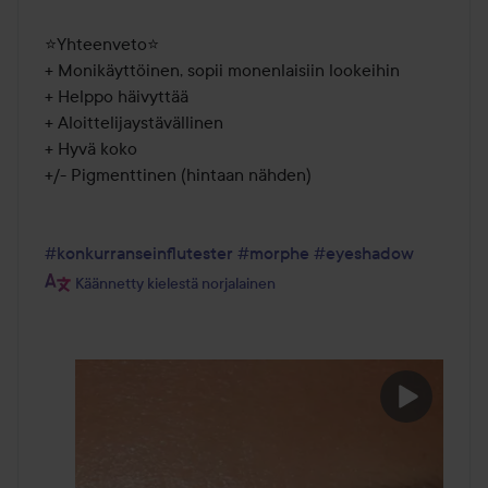
⭐️Yhteenveto⭐️

+ Monikäyttöinen, sopii monenlaisiin lookeihin

+ Helppo häivyttää

+ Aloittelijaystävällinen

+ Hyvä koko

+/- Pigmenttinen (hintaan nähden)

#konkurranseinflutester
#morphe
#eyeshadow
Käännetty kielestä norjalainen