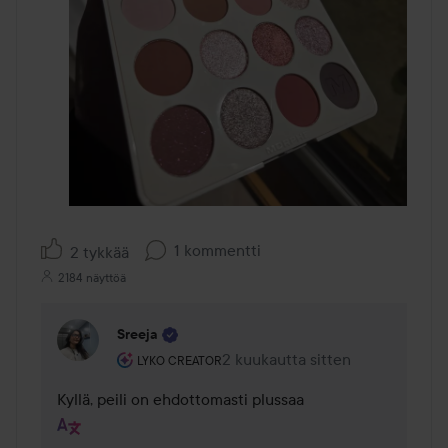
1 kommentti
2 tykkää
2184 näyttöä
Sreeja
Käyttäjän rooli: Lyko Creator.
2 kuukautta sitten
Kommentti lisättiin 2 kuukautta 
LYKO CREATOR
Kyllä, peili on ehdottomasti plussaa