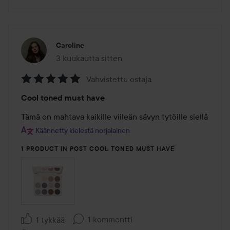
Caroline
3 kuukautta sitten
Viesti luotiin 3 kuukautta sitten
Vahvistettu ostaja
Arvosana:
Cool toned must have
5
/
Tämä on mahtava kaikille viileän sävyn tytöille siellä
5
Käännetty kielestä norjalainen
1 PRODUCT IN POST COOL TONED MUST HAVE
1 kommentti
1 tykkää