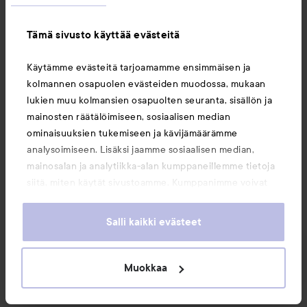
NYX PROFESSIONAL MAKEU
Tämä sivusto käyttää evästeitä
Käytämme evästeitä tarjoamamme ensimmäisen ja
kolmannen osapuolen evästeiden muodossa, mukaan
lukien muu kolmansien osapuolten seuranta, sisällön ja
mainosten räätälöimiseen, sosiaalisen median
ominaisuuksien tukemiseen ja kävijämäärämme
analysoimiseen. Lisäksi jaamme sosiaalisen median,
mainosalan ja analytiikka-alan kumppaneillemme tietoja
Morphe
NYX PROFESSIONAL
siitä, miten käytät sivustoamme. Kumppanimme voivat
Chromaplus Eyeshadow
MAKEUP
Trio
Jewel Intentions
Ultimate Shadow Palette
yhdistää näitä tietoja muihin tietoihin, joita olet antanut
02W Paradise Shock
heille tai joita on kerätty, kun olet käyttänyt heidän
Salli kaikki evästeet
18,50 €
27 €
palvelujaan. Käyttämällä sivustoamme, hyväksyt
evästeiden käytön.
Suositeltu hinta 28,90 €
Suos. hinta 28,90 €
Muokkaa
OSTA
OSTA