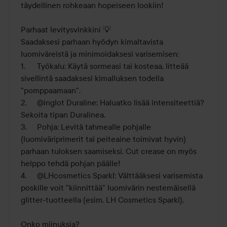
täydellinen rohkeaan hopeiseen lookiin!

Parhaat levitysvinkkini 💡

Saadaksesi parhaan hyödyn kimaltavista 
luomiväreistä ja minimoidaksesi varisemisen:

1.	Työkalu: Käytä sormeasi tai kosteaa, litteää 
sivellintä saadaksesi kimalluksen todella 
"pomppaamaan".

2.	@inglot Duraline: Haluatko lisää intensiteettiä? 
Sekoita tipan Duralinea.

3.	Pohja: Levitä tahmealle pohjalle 
(luomiväriprimerit tai peiteaine toimivat hyvin) 
parhaan tuloksen saamiseksi. Cut crease on myös 
helppo tehdä pohjan päälle!

4.	@LHcosmetics Sparkl: Välttääksesi varisemista 
poskille voit "kiinnittää" luomivärin nestemäisellä 
glitter-tuotteella (esim. LH Cosmetics Sparkl).

Onko miinuksia?
