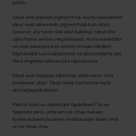
juhliin.

Sävyt ovat pääosin pigmenttisiä, mutta vaaleammat 
sävyt ovat vähemmän pigmenttisiä kuin olisin 
toivonut. Jos tuote olisi ollut kalliimpi, tämä olisi 
vaikuttanut arvioon negatiivisesti, mutta mielestäni 
ne ovat parempia kuin odotin hintaan nähden! 
Käyttämällä luomiväriprimeriä tai peitevoidetta alla, 
tämä ongelma ratkeaa joka tapauksessa.

Sävyt ovat helppoja häivyttää, sekä matta- että 
kimaltavat sävyt. Tämä tekee tuotteesta myös 
aloittelijaystävällisen.

Paletin koko on mielestäni täydellinen! Se on 
tarpeeksi pieni, jotta sen voi ottaa mukaan 
keskikokoiseen/suureen meikkipussiin ilman, että 
se vie liikaa tilaa.
