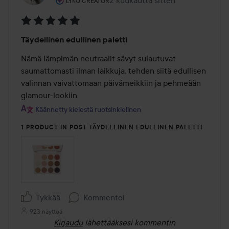
Viesti luotiin 2 kuukautta sitten
LYKO CREATOR
Arvosana:
Täydellinen edullinen paletti
5
/
Nämä lämpimän neutraalit sävyt sulautuvat 
5
saumattomasti ilman laikkuja, tehden siitä edullisen 
valinnan vaivattomaan päivämeikkiin ja pehmeään 
glamour-lookiin
Käännetty kielestä ruotsinkielinen
1 PRODUCT IN POST TÄYDELLINEN EDULLINEN PALETTI
Tykkää
Kommentoi
923 näyttöä
Kirjaudu
lähettääksesi kommentin