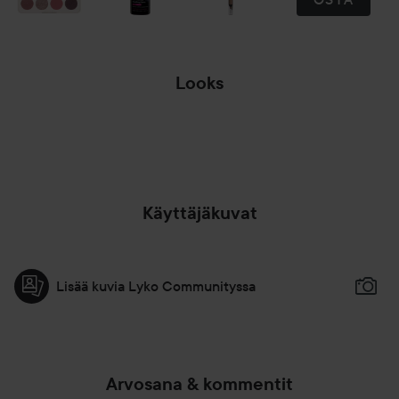
Looks
SOFT GLAM,
KIILTÄVÄT
HUULET...
PARTA
OHITA OSIO
Käyttäjäkuvat
Lisää kuvia Lyko Communityssa
Arvosana & kommentit