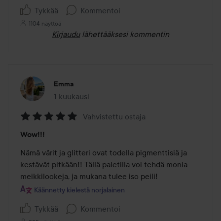
Tykkää
Kommentoi
1104 näyttöä
Kirjaudu
lähettääksesi kommentin
Emma
1 kuukausi
Viesti luotiin 1 kuukausi
Vahvistettu ostaja
Arvosana:
Wow!!!
5
/
Nämä värit ja glitteri ovat todella pigmenttisiä ja 
5
kestävät pitkään!! Tällä paletilla voi tehdä monia 
meikkilookeja, ja mukana tulee iso peili!
Käännetty kielestä norjalainen
Tykkää
Kommentoi