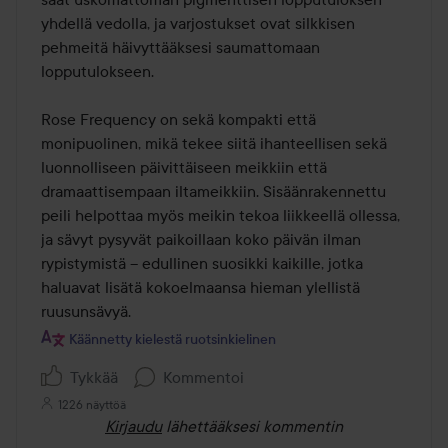
yhdellä vedolla, ja varjostukset ovat silkkisen 
pehmeitä häivyttääksesi saumattomaan 
lopputulokseen.

Rose Frequency on sekä kompakti että 
monipuolinen, mikä tekee siitä ihanteellisen sekä 
luonnolliseen päivittäiseen meikkiin että 
dramaattisempaan iltameikkiin. Sisäänrakennettu 
peili helpottaa myös meikin tekoa liikkeellä ollessa, 
ja sävyt pysyvät paikoillaan koko päivän ilman 
rypistymistä – edullinen suosikki kaikille, jotka 
haluavat lisätä kokoelmaansa hieman ylellistä 
ruusunsävyä.
Käännetty kielestä ruotsinkielinen
Tykkää
Kommentoi
1226 näyttöä
Kirjaudu
lähettääksesi kommentin