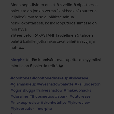
Ainoa negatiivinen on, että sivellintä dipattaessa 
paletissa on jonkin verran "kickbackia" (puuteria 
leijailee), mutta se ei häiritse minua 
henkilökohtaisesti, koska lopputulos silmässä on 
niin hyvä.

Yhteenveto: RAKASTAN! Täydellinen 5 tähden 
paletti kaikille, jotka rakastavat viileitä sävyjä ja 
hohtoa.

Morphe
 teidän luomivärit ovat upeita, on syy miksi 
minulla on 5 palettia teiltä 😭

#cooltones
#cooltonedmakeup
#silvereye
#glammakeup
#eyeshadowpalette
#kallunderton
#ögonskugga
#silvershadow
#makeuphacks
#duraline
#lhcosmetics
#sparkl
#cutcrease
#makeupreview
#skönhetstips
#lykoreview
#lykocreator
#morphe