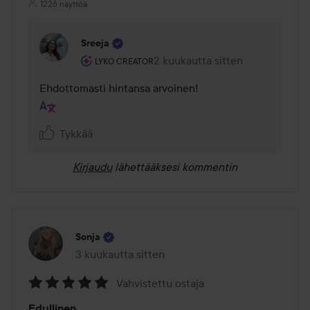
1226 näyttöä
Sreeja
Käyttäjän rooli: Lyko Creator.
2 kuukautta sitten
Kommentti lisättiin 2 kuukautta 
LYKO CREATOR
Ehdottomasti hintansa arvoinen!
Tykkää
Kirjaudu
lähettääksesi kommentin
Sonja
3 kuukautta sitten
Viesti luotiin 3 kuukautta sitten
Vahvistettu ostaja
Arvosana:
Edullinen