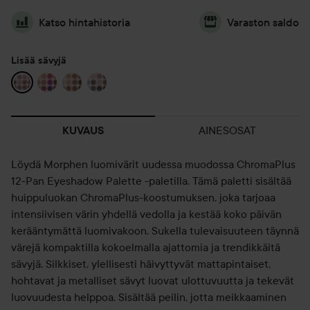
Katso hintahistoria
Varaston saldo
Lisää sävyjä
AINESOSAT
KUVAUS
Löydä Morphen luomivärit uudessa muodossa ChromaPlus
12-Pan Eyeshadow Palette -paletilla. Tämä paletti sisältää
huippuluokan ChromaPlus-koostumuksen, joka tarjoaa
intensiivisen värin yhdellä vedolla ja kestää koko päivän
kerääntymättä luomivakoon. Sukella tulevaisuuteen täynnä
värejä kompaktilla kokoelmalla ajattomia ja trendikkäitä
sävyjä. Silkkiset, ylellisesti häivyttyvät mattapintaiset,
hohtavat ja metalliset sävyt luovat ulottuvuutta ja tekevät
luovuudesta helppoa. Sisältää peilin, jotta meikkaaminen