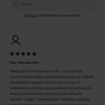
Tykkää
Kirjaudu
lähettääksesi kommentin
Arvosana:
Vau, niin kauniita
5
/
Tämä paletti on unelma sinulle, joka rakastat 
5
romanttisia ja moderneja silmämeikkejä. Se sisältää 
täydellisesti tasapainotetun sekoituksen 12 
korkearesoluutioista sävyä, pehmeistä mattaisista 
sävyistä intensiivisiin metallisiin ja hohtaviin 
väreihin. Uuden "ChromaPlus"-formulan ansiosta 
saat uskomattoman pigmenttisen lopputuloksen 