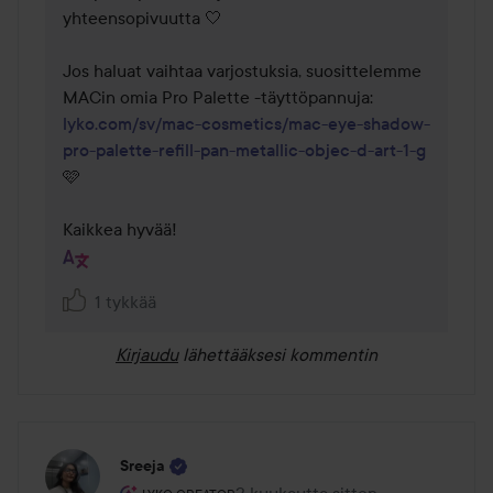
yhteensopivuutta 🤍

Jos haluat vaihtaa varjostuksia, suosittelemme 
MACin omia Pro Palette -täyttöpannuja: 
lyko.com/sv/mac-cosmetics/mac-eye-shadow-
pro-palette-refill-pan-metallic-objec-d-art-1-g
🩷

Kaikkea hyvää!
1 tykkää
Kirjaudu
lähettääksesi kommentin
Sreeja
Käyttäjän rooli: Lyko Creator.
2 kuukautta sitten