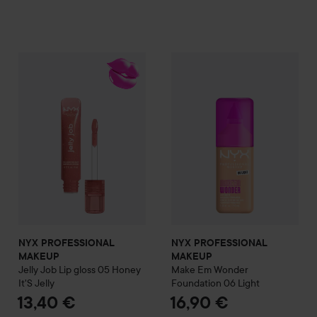
NYX PROFESSIONAL MAKEU
NYX PROFESSIONAL MAKEUP
Jelly Job Lip gloss
05 Honey It
NYX PROFESSIONAL
NYX PROFESSIONAL
MAKEUP
MAKEUP
Jelly Job Lip gloss
05 Honey
Make Em Wonder
It'S Jelly
Foundation
06 Light
13,40 €
16,90 €