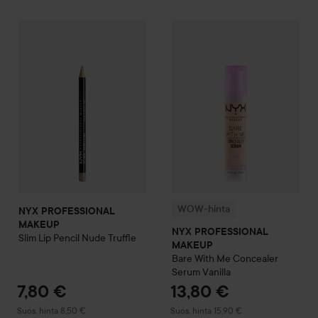
7,
NYX PROFESSIONAL MAKEUP
Slim Lip Pencil
WOW-hinta
NYX PROFESSIO
Nude Truffle
Suosi
WOW-hinta
NYX PROFESSIONAL
MAKEUP
NYX PROFESSIONAL
Slim Lip Pencil
Nude Truffle
MAKEUP
Bare With Me Concealer
Serum
Vanilla
7,80 €
13,80 €
Suositeltu hinta 8,50 €
Suositeltu hinta 15,90 €
Suos. hinta 8,50 €
Suos. hinta 15,90 €