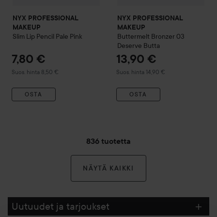
NYX PROFESSIONAL
NYX PROFESSIONAL
MAKEUP
MAKEUP
Slim Lip Pencil
Pale Pink
Buttermelt Bronzer
03
Deserve Butta
7,80 €
13,90 €
Suositeltu hinta 8,50 €
Suositeltu hinta 14,90 €
Suos. hinta 8,50 €
Suos. hinta 14,90 €
OSTA
OSTA
836 tuotetta
NÄYTÄ KAIKKI
Uutuudet ja tarjoukset