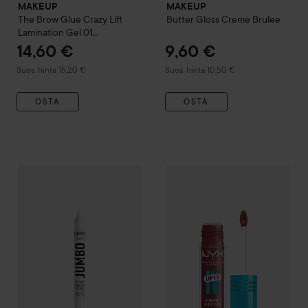
MAKEUP
MAKEUP
The Brow Glue Crazy Lift
Butter Gloss
Creme Brulee
Lamination Gel
01
Transparent
14,60 €
9,60 €
Suositeltu hinta 15,20 €
Suositeltu hinta 10,50 €
Suos. hinta 15,20 €
Suos. hinta 10,50 €
OSTA
OSTA
9,60 €
NYX PROFESSIONAL MAKEUP
Jumbo Eye Pencil
NYX PROFESSIONAL MAKEU
Milk
Suositeltu hin