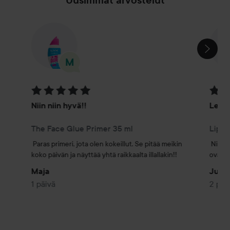
Uusimmat arvostelut
OHITA OSIO
Arvosana: 5 / 5
Arvosa
Niin niin hyvä!!
Lemp
The Face Glue Primer 35 ml
Lip L
Paras primeri, jota olen kokeillut. Se pitää meikin 
Niin t
koko päivän ja näyttää yhtä raikkaalta illallakin!!
ovat ni
Maja
June
1 päivä
2 päi