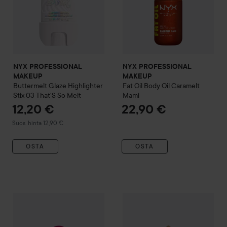
NYX PROFESSIONAL
NYX PROFESSIONAL
MAKEUP
MAKEUP
Buttermelt Glaze Highlighter
Fat Oil Body Oil
Caramelt
Stix
03 That'S So Melt
Mami
12,20 €
22,90 €
Suositeltu hinta 12,90 €
Suos. hinta 12,90 €
OSTA
OSTA
NYX PROFESSIONAL MAKEUP
Hair And Body Fragrance Mis
NYX PROFESSIONAL MAKEU