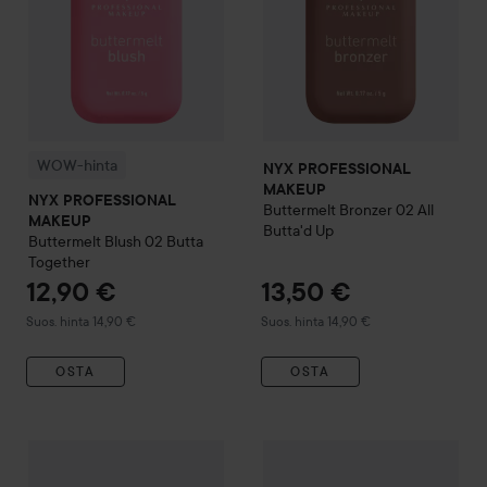
WOW-hinta
NYX PROFESSIONAL
MAKEUP
NYX PROFESSIONAL
Buttermelt Bronzer
02 All
MAKEUP
Butta'd Up
Buttermelt Blush
02 Butta
Together
12,90 €
13,50 €
Suositeltu hinta 14,90 €
Suositeltu hinta 14,90 €
Suos. hinta 14,90 €
Suos. hinta 14,90 €
OSTA
OSTA
NYX PROFESSIONAL MAKEU
NYX PROFESSIONAL MAKEUP
Epic Ink Liner, Waterproof Liq