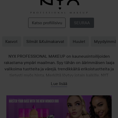
NYX
PROFESSIONAL
MAKEUP
Katso profiilisivu
SEURAA
Kasvot
Silmät &Kulmakarvat
Huulet
Myydyimmä
NYX PROFESSIONAL MAKEUP on kauneusintoilijoiden
rakastama ympäri maailman. Syy tähän on äärimmäisen laaja
valikoima tuotteita ja värejä, trendikkäitä erikoistuotteita ja
tietysti myös hinta. Merkiltä löytyy jotain kaikille. NYT
PROFESSIONAL MAKEUPin pääkonttori on aurinkoisen Los
Lue lisää
Angelesin sydämessä ja sen perusti vuonna 1999 nuori
yrittäjä nimeltään Toni Ko. Hän oli ollut kiinnostunut
kosmetiikasta jo teini-ikäisestä lähtien ja oli aina halunnut
perustaa oman merkin, joka ei vain tarjoa hyviä tuotteita vaan
myös järkevään hintaan. Näin syntyi NYX PROFESSIONAL