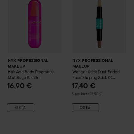
NYX PROFESSIONAL
NYX PROFESSIONAL
MAKEUP
MAKEUP
Hair And Body Fragrance
Wonder Stick Dual-Ended
Mist
Suga Baddie
Face Shaping Stick
02
Universal Light
16,90 €
17,40 €
Suositeltu hinta 18,50 €
Suos. hinta 18,50 €
OSTA
OSTA