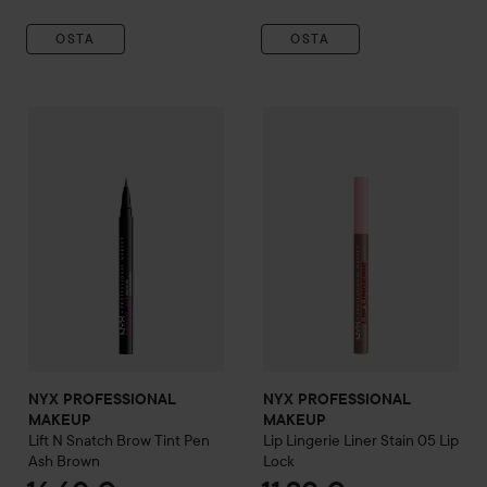
OSTA
OSTA
NYX PROFESSIONAL MAKEU
NYX PROFESSIONAL MAKEUP
Lift N Snatch Brow Tint Pen
A
NYX PROFESSIONAL
NYX PROFESSIONAL
MAKEUP
MAKEUP
Lift N Snatch Brow Tint Pen
Lip Lingerie Liner Stain
05 Lip
Ash Brown
Lock