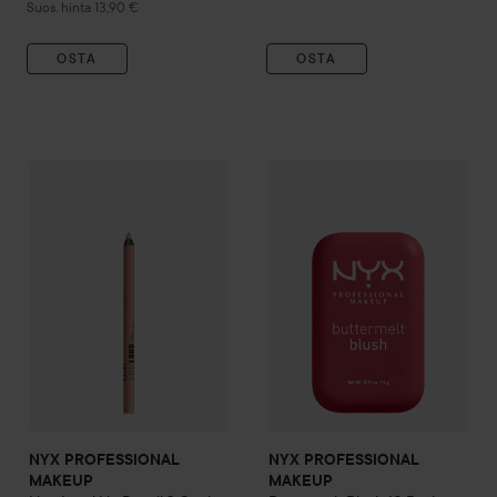
Suositeltu hinta 13,90 €
Suos. hinta 13,90 €
OSTA
OSTA
NYX PROFESSIONAL MAKEUP
Line Loud
NYX PROFESSIONAL MAKEU
Lip Pencil
3 Goal C
NYX PROFESSIONAL
NYX PROFESSIONAL
MAKEUP
MAKEUP