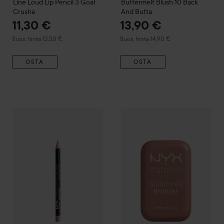
Line Loud
Lip Pencil
3 Goal
Buttermelt Blush
10 Back
Crushe
And Butta
11,30 €
13,90 €
Suositeltu hinta 12,50 €
Suositeltu hinta 14,90 €
Suos. hinta 12,50 €
Suos. hinta 14,90 €
OSTA
OSTA
7,80
NYX PROFESSIONAL MAKEUP
Slim Lip Pencil
NYX PROFESSIONAL MAKEU
Pale Pink
Suositeltu