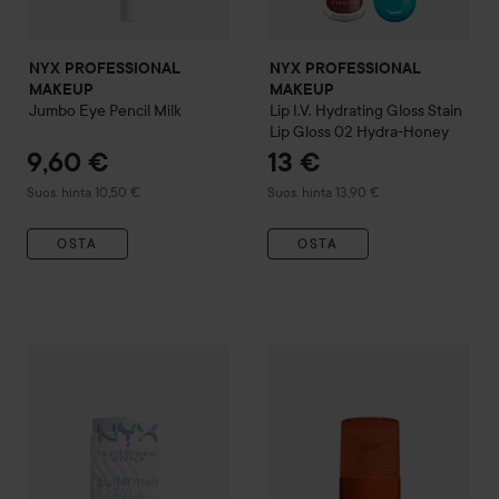
NYX PROFESSIONAL
NYX PROFESSIONAL
MAKEUP
MAKEUP
Jumbo Eye Pencil
Milk
Lip I.V. Hydrating Gloss Stain
Lip Gloss
02 Hydra-Honey
9,60 €
13 €
Suositeltu hinta 10,50 €
Suositeltu hinta 13,90 €
Suos. hinta 10,50 €
Suos. hinta 13,90 €
OSTA
OSTA
NYX PROFESSIONAL MAKEU
NYX PROFESSIONAL MAKEUP
Buttermelt Glaze Highlighter 