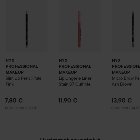
NYX
NYX
NYX
PROFESSIONAL
PROFESSIONAL
PROFESSION
MAKEUP
MAKEUP
MAKEUP
Slim Lip Pencil
Pale
Lip Lingerie Liner
Micro Brow Pe
Pink
Stain
07 Cuff Me
Ash Brown
7,80 €
11,90 €
13,90 €
Suositeltu hinta 8,50 €
Suositeltu hinta
Suos. hinta 8,50 €
Suos. hinta 14,9