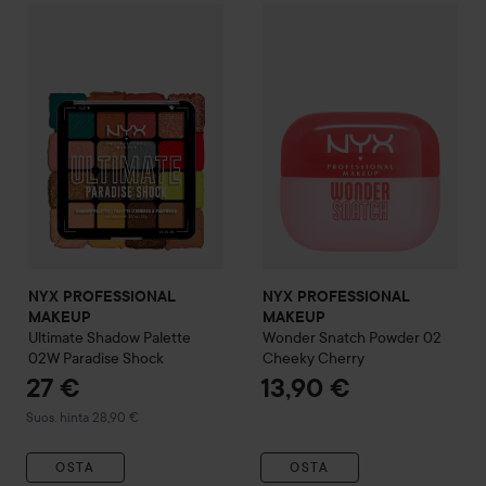
NYX PROFESSIONAL MAKEU
NYX PROFESSIONAL MAKEUP
Ultimate Shadow Palette
02W
NYX PROFESSIONAL
NYX PROFESSIONAL
MAKEUP
MAKEUP
Ultimate Shadow Palette
Wonder Snatch Powder
02
02W Paradise Shock
Cheeky Cherry
27 €
13,90 €
Suositeltu hinta 28,90 €
Suos. hinta 28,90 €
OSTA
OSTA