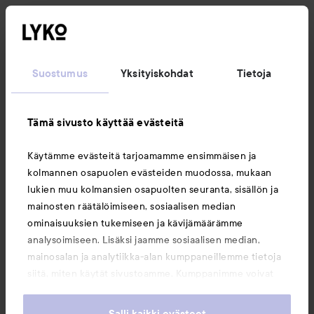
Seuraa meitä
Suostumus
Yksityiskohdat
Tietoja
Asiakaspalvelu
Tämä sivusto käyttää evästeitä
Tietoja
Käytämme evästeitä tarjoamamme ensimmäisen ja
kolmannen osapuolen evästeiden muodossa, mukaan
Saattaisit myös tykätä
lukien muu kolmansien osapuolten seuranta, sisällön ja
mainosten räätälöimiseen, sosiaalisen median
ominaisuuksien tukemiseen ja kävijämäärämme
analysoimiseen. Lisäksi jaamme sosiaalisen median,
mainosalan ja analytiikka-alan kumppaneillemme tietoja
siitä, miten käytät sivustoamme. Kumppanimme voivat
yhdistää näitä tietoja muihin tietoihin, joita olet antanut
heille tai joita on kerätty, kun olet käyttänyt heidän
Salli kaikki evästeet