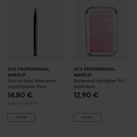
NYX PROFESSIONAL
NYX PROFESSIONAL
MAKEUP
MAKEUP
Epic Ink Liner, Waterproof
Buttermelt Highlighter
15 U
Liquid Eyeliner Black
Butta Werk
14,80 €
12,90 €
Suositeltu hinta 15,90 €
Suos. hinta 15,90 €
OSTA
OSTA