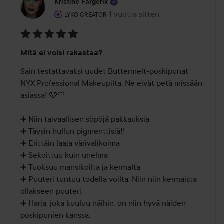
Kristine Fargerik
Käyttäjän rooli: Lyko Creator.
1 vuotta sitten
Viesti luotiin 1 vuotta sitten
LYKO CREATOR
Arvosana:
Mitä ei voisi rakastaa?
5
/
Sain testattavaksi uudet Buttermelt-poskipunat 
5
NYX Professional Makeupilta. Ne eivät petä missään 
asiassa! 🩷🧡

➕ Niin taivaallisen söpöjä pakkauksia

➕ Täysin hullun pigmenttisiä!! 

➕ Erittäin laaja värivalikoima

➕ Sekoittuu kuin unelma

➕ Tuoksuu mansikoilta ja kermalta

➕ Puuteri tuntuu todella voilta. Niin niin kermaista 
ollakseen puuteri. 

➕ Harja, joka kuuluu näihin, on niin hyvä näiden 
poskipunien kanssa.
