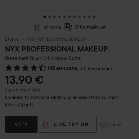
60 lookia
87 käyttäjäkuvat
Etusivu
NYX PROFESSIONAL MAKEUP
NYX PROFESSIONAL MAKEUP
Buttermelt Blush
04 U Know Butta
145 arvosana
,
4.5 keskimäärin
Siirtyä jhk Arvosana & kommentit
13,90 €
Suositeltu hinta 14,90 €
Suos. hinta 14,90 €
Ilmainen toimitusmahdollisuus alkaen 30 €, voidaan
lähettää heti
LIVE TRY ON
Lisää
OSTA