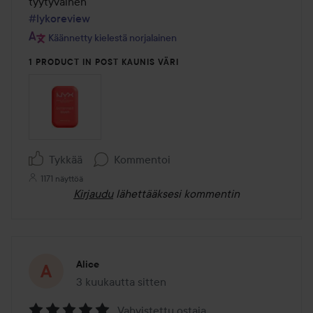
#lykoreview
Käännetty kielestä norjalainen
1 PRODUCT IN POST KAUNIS VÄRI
Tykkää
Kommentoi
1171 näyttöä
Kirjaudu
lähettääksesi kommentin
Alice
3 kuukautta sitten
Viesti luotiin 3 kuukautta sitten
Vahvistettu ostaja