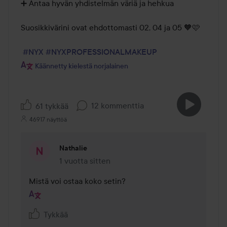
➕ Antaa hyvän yhdistelmän väriä ja hehkua

Suosikkivärini ovat ehdottomasti 02, 04 ja 05 🧡🩷

#NYX
#NYXPROFESSIONALMAKEUP
Käännetty kielestä norjalainen
12 kommenttia
61 tykkää
46917 näyttöä
Nathalie
1 vuotta sitten
Kommentti lisättiin 1 vuotta sitten
Mistä voi ostaa koko setin?
Tykkää