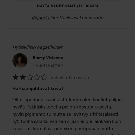
NÄYTÄ VANHEMMAT (11 LISÄKSI
Kirjaudu
lähettääksesi kommentin
Hyödyllisin negatiivinen
Emmy Vivianne
1 vuotta sitten
Viesti luotiin 1 vuotta sitten
Vahvistettu ostaja
Arvosana:
Harhaanjohtavat kuvat
2
/
Olin superinnoissani tästä, koska olen kuullut paljon 
5
hyvää. Tykkäsin todella paljon koostumuksesta, 
hyvin pigmentoitu mutta se levittyy silti tasaisesti 
5/5 tuolla saralla. Väri sen sijaan ei ole lainkaan kuin 
kuvassa… kun tilaat punaisen poskipunan mutta 