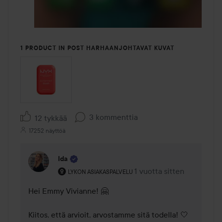
1 PRODUCT IN POST HARHAANJOHTAVAT KUVAT
3 kommenttia
12 tykkää
17252 näyttöä
Ida
Käyttäjän rooli: Lykon asiakaspalvelu .
1 vuotta sitten
Kommentti lisättiin 1 vuot
LYKON ASIAKASPALVELU
Hei Emmy Vivianne! 🤗 

Kiitos, että arvioit, arvostamme sitä todella! 🤍 
