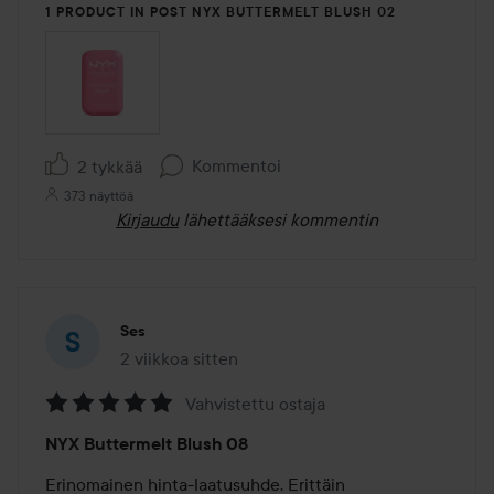
1 PRODUCT IN POST NYX BUTTERMELT BLUSH 02
Kommentoi
2 tykkää
373 näyttöä
Kirjaudu
lähettääksesi kommentin
Ses
2 viikkoa sitten
Viesti luotiin 2 viikkoa sitten
Vahvistettu ostaja
Arvosana:
NYX Buttermelt Blush 08
5
/
Erinomainen hinta-laatusuhde. Erittäin 