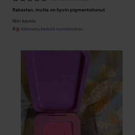
Arvosana:
Rakastan, mutta on hyvin pigmentoitunut
5
/
Niin kaunis
5
Käännetty kielestä ruotsinkielinen