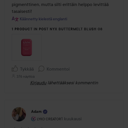
5
pigmenttinen, mutta silti erittäin helppo levittää 
tasaisesti!
Käännetty kielestä englanti
1 PRODUCT IN POST NYX BUTTERMELT BLUSH 08
Tykkää
Kommentoi
376 näyttöä
Kirjaudu
lähettääksesi kommentin
Adam
Käyttäjän rooli: Lyko Creator.
1 kuukausi
Viesti luotiin 1 kuukausi
LYKO CREATOR