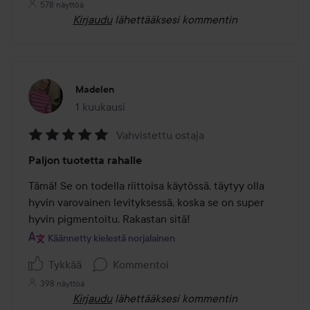
578 näyttöä
Kirjaudu
lähettääksesi kommentin
Madelen
1 kuukausi
Viesti luotiin 1 kuukausi
Vahvistettu ostaja
Arvosana:
Paljon tuotetta rahalle
5
/
Tämä! Se on todella riittoisa käytössä, täytyy olla 
5
hyvin varovainen levityksessä, koska se on super 
hyvin pigmentoitu. Rakastan sitä!
Käännetty kielestä norjalainen
Tykkää
Kommentoi
398 näyttöä
Kirjaudu
lähettääksesi kommentin