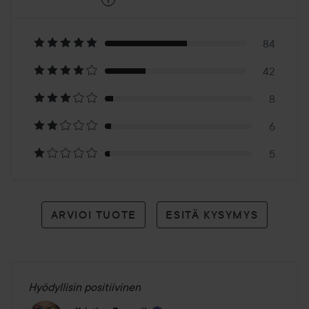
4.5
Perustuu
145
84
42
arvioon
8
6
5
ARVIOI TUOTE
ESITÄ KYSYMYS
Hyödyllisin positiivinen