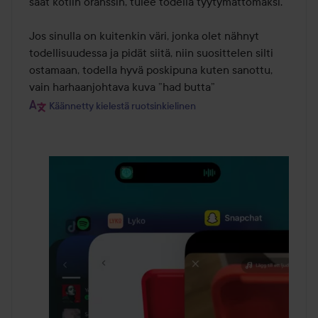
saat kotiin oranssin, tulee todella tyytymättömäksi. 

Jos sinulla on kuitenkin väri, jonka olet nähnyt 
todellisuudessa ja pidät siitä, niin suosittelen silti 
ostamaan, todella hyvä poskipuna kuten sanottu, 
vain harhaanjohtava kuva ”had butta”
Käännetty kielestä ruotsinkielinen