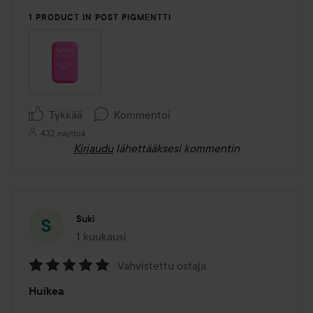
1 PRODUCT IN POST PIGMENTTI
Tykkää
Kommentoi
432 näyttöä
Kirjaudu
lähettääksesi kommentin
Suki
1 kuukausi
Viesti luotiin 1 kuukausi
Vahvistettu ostaja
Arvosana:
Huikea
5