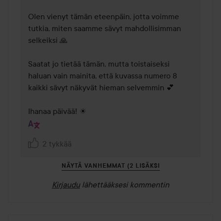
Olen vienyt tämän eteenpäin, jotta voimme 
tutkia, miten saamme sävyt mahdollisimman 
selkeiksi 🙏 

Saatat jo tietää tämän, mutta toistaiseksi 
haluan vain mainita, että kuvassa numero 8 
kaikki sävyt näkyvät hieman selvemmin 💕 

Ihanaa päivää! ☀ 
2 tykkää
NÄYTÄ VANHEMMAT (2 LISÄKSI
Kirjaudu
lähettääksesi kommentin