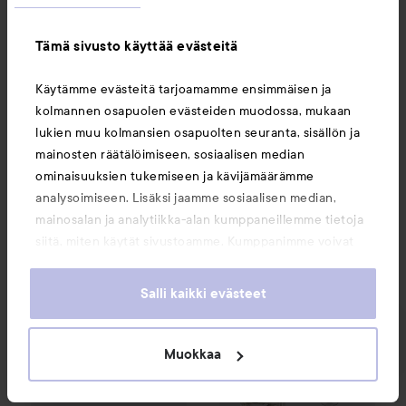
Tämä sivusto käyttää evästeitä
Käytämme evästeitä tarjoamamme ensimmäisen ja
kolmannen osapuolen evästeiden muodossa, mukaan
NYX PROFESSIONAL
e.l.f.
Soft Glam Cream Blush
Pink
MAKEUP
lukien muu kolmansien osapuolten seuranta, sisällön ja
Buttermelt Highlighter
05
On It
mainosten räätälöimiseen, sosiaalisen median
Bright And Butta
ominaisuuksien tukemiseen ja kävijämäärämme
12,90 €
8,50 €
analysoimiseen. Lisäksi jaamme sosiaalisen median,
mainosalan ja analytiikka-alan kumppaneillemme tietoja
siitä, miten käytät sivustoamme. Kumppanimme voivat
OSTA
OSTA
yhdistää näitä tietoja muihin tietoihin, joita olet antanut
heille tai joita on kerätty, kun olet käyttänyt heidän
Salli kaikki evästeet
palvelujaan. Käyttämällä sivustoamme, hyväksyt
BBIA
Last Blush
09 Cherish
NYX PROFESSIONAL MAKEU
13,90 €
evästeiden käytön.
Muokkaa