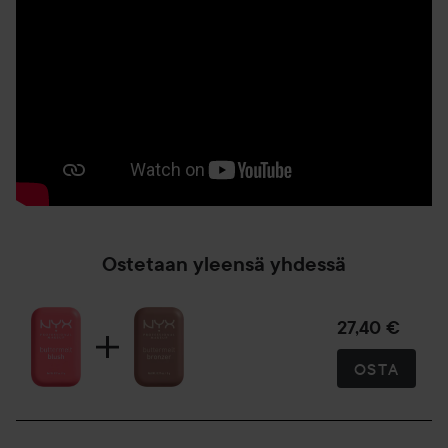
Buttermelt Bronzer -aurinkopuuterilla saadaksesi upean
päivettyneen lookin.
5 g
Ostetaan yleensä yhdessä
27,40 €
OSTA