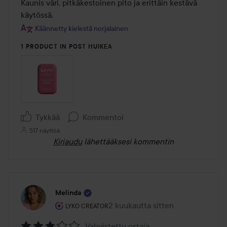
/
Kaunis väri, pitkäkestoinen pito ja erittäin kestävä 
5
käytössä.
Käännetty kielestä norjalainen
1 PRODUCT IN POST HUIKEA
Tykkää
Kommentoi
517 näyttöä
Kirjaudu
lähettääksesi kommentin
Melinda
Käyttäjän rooli: Lyko Creator.
2 kuukautta sitten
Viesti luotiin 2 kuukautta sitten
LYKO CREATOR
Vahvistettu ostaja