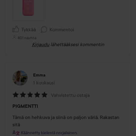
Tykkää
Kommentoi
401 näyttöä
Kirjaudu
lähettääksesi kommentin
Emma
1 kuukausi
Viesti luotiin 1 kuukausi
Vahvistettu ostaja
Arvosana:
PIGMENTTI
5
/
Tämä on hehkuva ja siinä on paljon väriä. Rakastan 
5
sitä 
Käännetty kielestä norjalainen