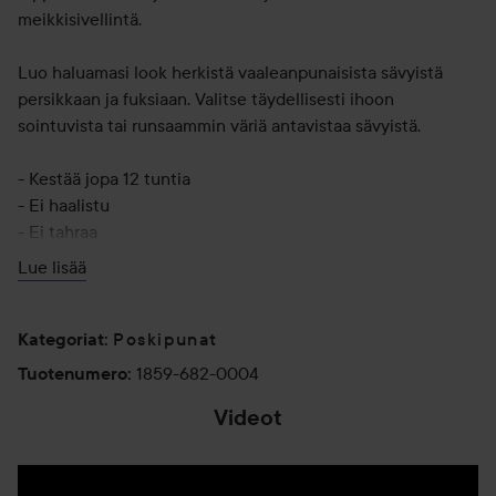
meikkisivellintä.
Luo haluamasi look herkistä vaaleanpunaisista sävyistä
persikkaan ja fuksiaan. Valitse täydellisesti ihoon
sointuvista tai runsaammin väriä antavistaa sävyistä.
- Kestää jopa 12 tuntia
- Ei haalistu
- Ei tahraa
- Helppo häivyttää iholle
Lue lisää
- Vegaaninen koostumus*.
*Ei sisällä eläinperäisiä ainesosia.
Poskipunat
Kategoriat
:
1859-682-0004
Tuotenumero
:
Käyttö:
Videot
Poskipunavinkki: Tupsuttele punaa kevyesti otsalle. Levitä
sitten siveltimellä poskien korkeimpiin kohtiin, ohimoille ja
mahdollisesti nenän päähän antamaan lämpöä. Viimeistele