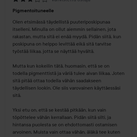
Arvosana:
Pigmentoituneelle
3
/
Olen etsimässä täydellistä puuteriposkipunaa 
5
itselleni. Minulla on ollut aiemmin sellainen, jota 
rakastan, mutta sitä ei enää myydä. Pidän siitä, kun 
poskipuna on helppo levittää eikä sitä tarvitse 
työstää liikaa, jotta se näyttää hyvältä.

Mutta kun kokeilin tätä, huomasin, että se on 
todella pigmenttistä ja väriä tulee aivan liikaa. Joten 
sitä pitää ottaa todella vähän saadakseen 
täydellisen lookin. Ole siis varovainen käyttäessäsi 
sitä.

Yksi etu on, että se kestää pitkään, kun vain 
töpöttelee vähän kerrallaan. Pidän siitä silti, ja 
hintansa puolesta se on ehdottomasti ostamisen 
arvoinen. Muista vain ottaa vähän, äläkä tee kuten 