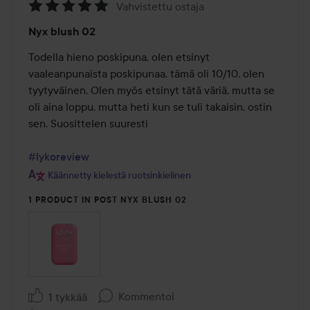
Vahvistettu ostaja
Arvosana:
Nyx blush 02
5
/
Todella hieno poskipuna, olen etsinyt 
5
vaaleanpunaista poskipunaa, tämä oli 10/10, olen 
tyytyväinen. Olen myös etsinyt tätä väriä, mutta se 
oli aina loppu, mutta heti kun se tuli takaisin, ostin 
sen. Suosittelen suuresti

#lykoreview
Käännetty kielestä ruotsinkielinen
1 PRODUCT IN POST NYX BLUSH 02
Kommentoi
1 tykkää