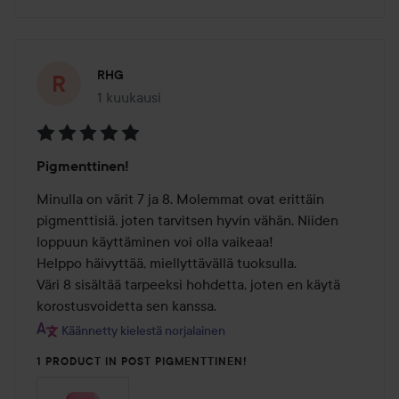
RHG
1 kuukausi
Viesti luotiin 1 kuukausi
Arvosana:
Pigmenttinen!
5
/
Minulla on värit 7 ja 8. Molemmat ovat erittäin 
5
pigmenttisiä, joten tarvitsen hyvin vähän. Niiden 
loppuun käyttäminen voi olla vaikeaa!

Helppo häivyttää, miellyttävällä tuoksulla.

Väri 8 sisältää tarpeeksi hohdetta, joten en käytä 
korostusvoidetta sen kanssa.
Käännetty kielestä norjalainen
1 PRODUCT IN POST PIGMENTTINEN!