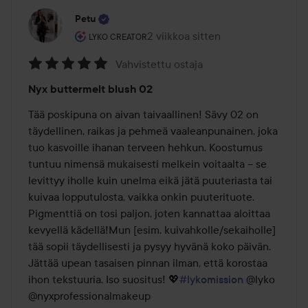
Petu
Käyttäjän rooli: Lyko Creator.
2 viikkoa sitten
Viesti luotiin 2 viikkoa sitten
LYKO CREATOR
Vahvistettu ostaja
Arvosana:
Nyx buttermelt blush 02
5
/
Tää poskipuna on aivan taivaallinen! Sävy 02 on 
5
täydellinen, raikas ja pehmeä vaaleanpunainen, joka 
tuo kasvoille ihanan terveen hehkun. Koostumus 
tuntuu nimensä mukaisesti melkein voitaalta – se 
levittyy iholle kuin unelma eikä jätä puuteriasta tai 
kuivaa lopputulosta, vaikka onkin puuterituote. 
Pigmenttiä on tosi paljon, joten kannattaa aloittaa 
kevyellä kädellä!Mun [esim. kuivahkolle/sekaiholle] 
tää sopii täydellisesti ja pysyy hyvänä koko päivän. 
Jättää upean tasaisen pinnan ilman, että korostaa 
ihon tekstuuria. Iso suositus! 💖
#lykomission
 @lyko 
@nyxprofessionalmakeup