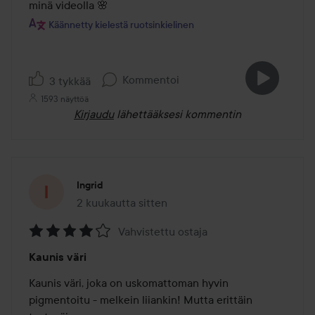
minä videolla 🌸
Käännetty kielestä ruotsinkielinen
Kommentoi
3 tykkää
1593 näyttöä
Kirjaudu
lähettääksesi kommentin
Ingrid
2 kuukautta sitten
Viesti luotiin 2 kuukautta sitten
Vahvistettu ostaja
Arvosana:
Kaunis väri
4
/
Kaunis väri, joka on uskomattoman hyvin 
5
pigmentoitu - melkein liiankin! Mutta erittäin 