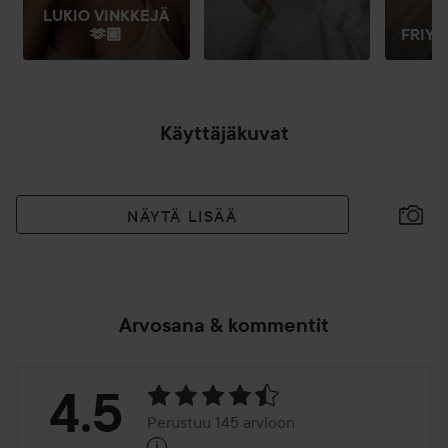
LUKIO VINKKEJÄ
🫶🏽
FRIYAY
Käyttäjäkuvat
NÄYTÄ LISÄÄ
Arvosana & kommentit
Arvosana:
4.5
Perustuu 145 arvioon
i