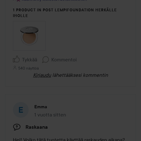
1 PRODUCT IN POST LEMPIFOUNDATION HERKÄLLE
IHOLLE
Tykkää
Kommentoi
540 näyttöä
Kirjaudu
lähettääksesi kommentin
Emma
1 vuotta sitten
Viesti luotiin 1 vuotta sitten
Raskaana
Hei! Voiko tätä tuotetta käyttää raskauden aikana?