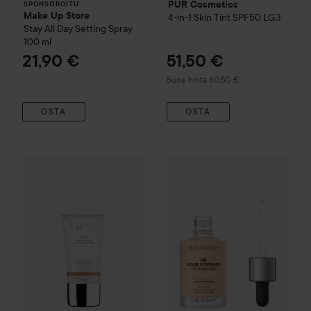
PÜR Cosmetics
SPONSOROITU
Make Up Store
4-in-1 Skin Tint SPF50
LG3
Stay All Day Setting Spray
100 ml
21,90 €
51,50 €
Suositeltu hinta 60,50 €
Suos. hinta 60,50 €
OSTA
OSTA
Catrice
HD Liquid Coverage F
50,90
PÜR Cosmetics
4-in-1 Mineral Tinted Moisturizer
MN3
Suositeltu h