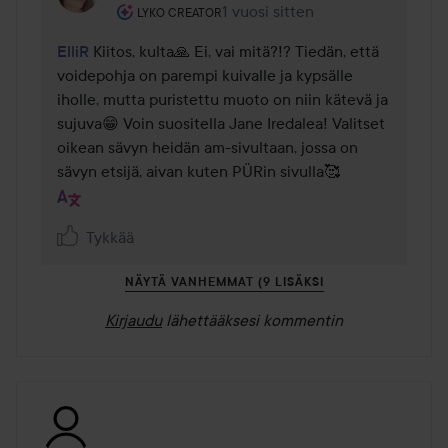
Käyttäjän rooli: Lyko Creator.
1 vuosi sitten
Kommentti lisättiin 1 vuosi sitte
LYKO CREATOR
ElliR
 Kiitos, kulta🙏 Ei, vai mitä?!? Tiedän, että 
voidepohja on parempi kuivalle ja kypsälle 
iholle, mutta puristettu muoto on niin kätevä ja 
sujuva😁 Voin suositella Jane Iredalea! Valitset 
oikean sävyn heidän am-sivultaan, jossa on 
sävyn etsijä, aivan kuten PÜRin sivulla🥰
Tykkää
NÄYTÄ VANHEMMAT (9 LISÄKSI
Kirjaudu
lähettääksesi kommentin