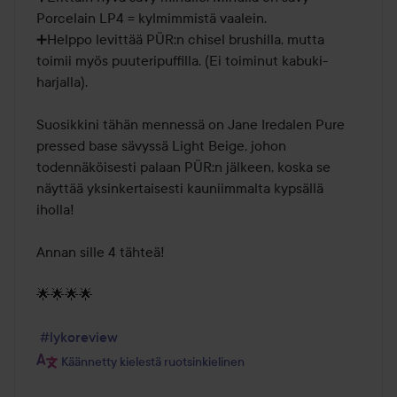
Porcelain LP4 = kylmimmistä vaalein.

➕Helppo levittää PÜR:n chisel brushilla, mutta 
toimii myös puuteripuffilla. (Ei toiminut kabuki-
harjalla).

Suosikkini tähän mennessä on Jane Iredalen Pure 
pressed base sävyssä Light Beige, johon 
todennäköisesti palaan PÜR:n jälkeen, koska se 
näyttää yksinkertaisesti kauniimmalta kypsällä 
iholla!

Annan sille 4 tähteä!

🌟🌟🌟🌟

#lykoreview
Käännetty kielestä ruotsinkielinen