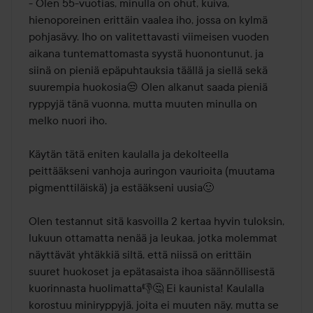
- Olen 55-vuotias, minulla on ohut, kuiva, 
hienoporeinen erittäin vaalea iho, jossa on kylmä 
pohjasävy. Iho on valitettavasti viimeisen vuoden 
aikana tuntemattomasta syystä huonontunut, ja 
siinä on pieniä epäpuhtauksia täällä ja siellä sekä 
suurempia huokosia😒 Olen alkanut saada pieniä 
ryppyjä tänä vuonna, mutta muuten minulla on 
melko nuori iho.

Käytän tätä eniten kaulalla ja dekolteella 
peittääkseni vanhoja auringon vaurioita (muutama 
pigmenttiläiskä) ja estääkseni uusia🙂 

Olen testannut sitä kasvoilla 2 kertaa hyvin tuloksin, 
lukuun ottamatta nenää ja leukaa, jotka molemmat 
näyttävät yhtäkkiä siltä, että niissä on erittäin 
suuret huokoset ja epätasaista ihoa säännöllisestä 
kuorinnasta huolimatta👎🤔 Ei kaunista! Kaulalla 
korostuu miniryppyjä, joita ei muuten näy, mutta se 