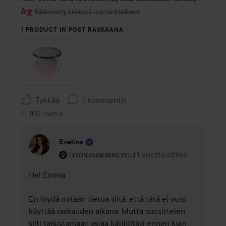
Käännetty kielestä ruotsinkielinen
1 PRODUCT IN POST RASKAANA
Tykkää
1 kommentti
1102 näyttöä
Evelina
Käyttäjän rooli: Lykon asiakaspalvelu .
1 vuotta sitten
Kommentti lisättiin 1 vuot
LYKON ASIAKASPALVELU
Hei Emma 

En löydä mitään tietoa siitä, että tätä ei voisi 
käyttää raskauden aikana. Mutta suosittelen 
silti tarkistamaan asiaa kätilöltäsi ennen kuin 