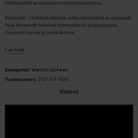
ehkäisevistä ainesosista ihonhoitotuotteissa.
Keramidit - Unikkeja lipidejä, jotka vahvistavat ja suojaavat
ihoa. Keramidit toimivat luonnollisena suojamuurina.
Korjaavat kuivaa ja herkkää ihoa.
Sheavoi - Tekee ihosta pehmeän ilman rasvaista tunnetta.
Lue lisää
E-vitamiini - Tehokas antioksidantti, joka korjaa ihoa.
Meikkivoiteet
Kategoriat
:
Peptidit - Luonnollisia aminohappoja, jotka aktivoivat
2137-101-0015
Tuotenumero
:
kollageenin tuotantoa ihossa.
Videot
L-askorbiinihappo (C-vitamiini) - Tehokas antioksidantti,
joka myös stimuloi ihon kollageenituotantoa.
Magnolia - Rauhoittaa ärsytystä tulehdusta ehkäisevällä
vaikutuksella.