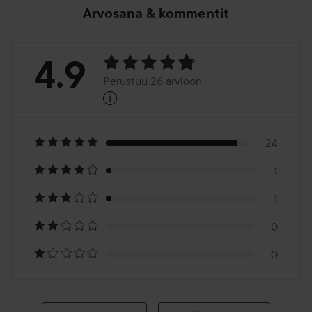
Arvosana & kommentit
Arvosana:
4.9
Perustuu 26 arvioon
i
4.9
Perustuu
26
24
1
arvioon
1
0
0