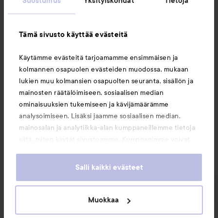
Suostumus
Yksityiskohdat
Tietoja
Asiakaspalvelu
Tämä sivusto käyttää evästeitä
Tietoja
Käytämme evästeitä tarjoamamme ensimmäisen ja
kolmannen osapuolen evästeiden muodossa, mukaan
Saattaisit myös tykätä
lukien muu kolmansien osapuolten seuranta, sisällön ja
mainosten räätälöimiseen, sosiaalisen median
ominaisuuksien tukemiseen ja kävijämäärämme
analysoimiseen. Lisäksi jaamme sosiaalisen median,
mainosalan ja analytiikka-alan kumppaneillemme tietoja
siitä, miten käytät sivustoamme. Kumppanimme voivat
yhdistää näitä tietoja muihin tietoihin, joita olet antanut
heille tai joita on kerätty, kun olet käyttänyt heidän
Salli kaikki evästeet
palvelujaan. Käyttämällä sivustoamme, hyväksyt
evästeiden käytön.
Muokkaa
Copyright 2026