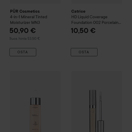
PÜR Cosmetics
Catrice
4-in-1 Mineral Tinted
HD Liquid Coverage
Moisturizer
MN3
Foundation
002 Porcelain
Beige
50,90 €
10,50 €
Suositeltu hinta 53,50 €
Suos. hinta 53,50 €
OSTA
OSTA
Loreal Paris
True Match
Nude Plumping Tinted Serum Founda
PÜR Cosmetics
4-in-1 Sculpt