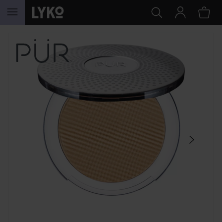
SIIRTYÄ JHK SISÄLTÖÖN
OHITA OSIO