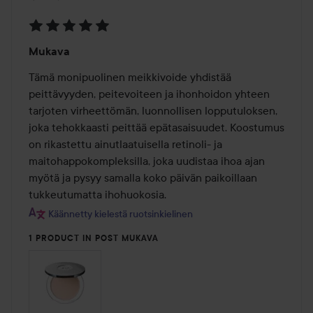
Arvosana:
Mukava
5
/
Tämä monipuolinen meikkivoide yhdistää 
5
peittävyyden, peitevoiteen ja ihonhoidon yhteen 
tarjoten virheettömän, luonnollisen lopputuloksen, 
joka tehokkaasti peittää epätasaisuudet. Koostumus 
on rikastettu ainutlaatuisella retinoli- ja 
maitohappokompleksilla, joka uudistaa ihoa ajan 
myötä ja pysyy samalla koko päivän paikoillaan 
tukkeutumatta ihohuokosia.
Käännetty kielestä ruotsinkielinen
1 PRODUCT IN POST MUKAVA