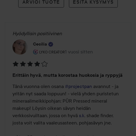
ARVIOI TUOTE
ESITÄ KYSYMYS
Hyödyllisin positiivinen
Cecilia
Käyttäjän rooli: Lyko Creator.
1 vuosi sitten
Viesti luotiin 1 vuosi sitten
LYKO CREATOR
Arvosana:
Erittäin hyvä, mutta korostaa huokosia ja ryppyjä
4
/
Tänä vuonna olen osana 
#projectpan
 avannut - ja 
5
yritän nyt saada loppuun! - vielä yhden puristetun 
mineraalimeikkipohjan: PÜR Pressed mineral 
makeup! Löysin oikean sävyn heidän 
verkkosivuiltaan, jossa on hyvä 
s.k
. shade finder, 
josta voit valita vaaleusasteen, pohjasävyn jne.
