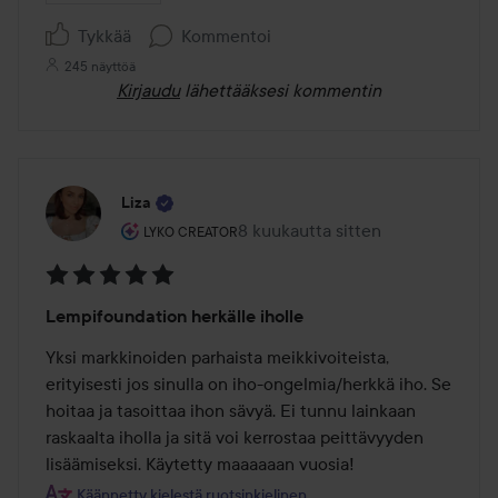
Tykkää
Kommentoi
245 näyttöä
Kirjaudu
lähettääksesi kommentin
Liza
Käyttäjän rooli: Lyko Creator.
8 kuukautta sitten
Viesti luotiin 8 kuukautta sitten
LYKO CREATOR
Arvosana:
Lempifoundation herkälle iholle
5
/
Yksi markkinoiden parhaista meikkivoiteista, 
5
erityisesti jos sinulla on iho-ongelmia/herkkä iho. Se 
hoitaa ja tasoittaa ihon sävyä. Ei tunnu lainkaan 
raskaalta iholla ja sitä voi kerrostaa peittävyyden 
lisäämiseksi. Käytetty maaaaaan vuosia!
Käännetty kielestä ruotsinkielinen