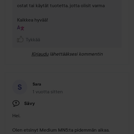
ostat tai käytät tuotetta, jotta olisit varma 

Kaikkea hyvää!
Tykkää
Kirjaudu
lähettääksesi kommentin
Sara
1 vuotta sitten
Viesti luotiin 1 vuotta sitten
Sävy
Hei, 

Olen etsinyt Medium MN5:ta pidemmän aikaa, 