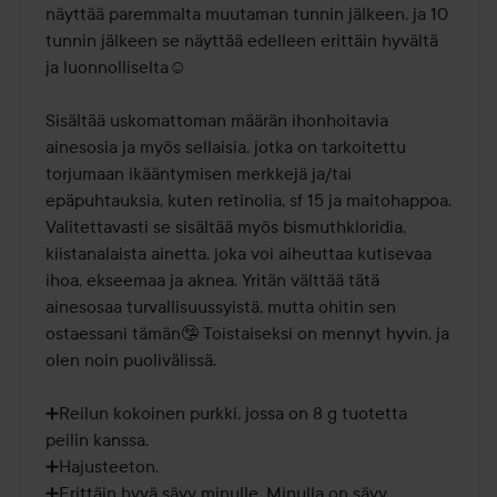
näyttää paremmalta muutaman tunnin jälkeen, ja 10 
tunnin jälkeen se näyttää edelleen erittäin hyvältä 
ja luonnolliselta☺

Sisältää uskomattoman määrän ihonhoitavia 
ainesosia ja myös sellaisia, jotka on tarkoitettu 
torjumaan ikääntymisen merkkejä ja/tai 
epäpuhtauksia, kuten retinolia, sf 15 ja maitohappoa. 
Valitettavasti se sisältää myös bismuthkloridia, 
kiistanalaista ainetta, joka voi aiheuttaa kutisevaa 
ihoa, ekseemaa ja aknea. Yritän välttää tätä 
ainesosaa turvallisuussyistä, mutta ohitin sen 
ostaessani tämän🤥 Toistaiseksi on mennyt hyvin, ja 
olen noin puolivälissä. 

➕Reilun kokoinen purkki, jossa on 8 g tuotetta 
peilin kanssa. 

➕Hajusteeton.

➕Erittäin hyvä sävy minulle. Minulla on sävy 