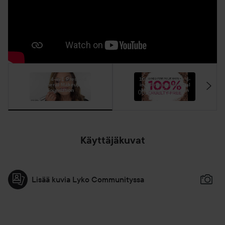
Kiraalisti korjattu maitohappo - Tasoittaa ihonsävyä.
Hyaluronihappo - Erittäin kosteuttava. Sitoo ihon
tarvitsemia vesimolekyylejä.
Waltheria-uute - Vähentää pigmenttiläiskiä ja tasoittaa
ihonsävyä.
PÜR's 4-in-1 Pressed
100% Cruelty-Free 4-
Mineral Makeup
in-1 Pressed Mineral
Foundation
Makeup Foundation
01:12
00:16
Kenelle?
Sopii kaikille ihotyypeille.
Kevyesti tai täysin peittävä meikkivoide.
Käyttäjäkuvat
Lisää kuvia Lyko Communityssa