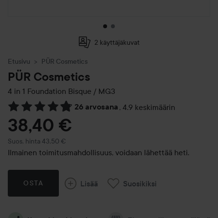
2 käyttäjäkuvat
Etusivu
PÜR Cosmetics
PÜR Cosmetics
4 in 1 Foundation
Bisque / MG3
26 arvosana
,
4.9 keskimäärin
Siirtyä jhk Arvosana & kommentit
38,40 €
Suositeltu hinta 43,50 €
Suos. hinta 43,50 €
Ilmainen toimitusmahdollisuus, voidaan lähettää heti.
Lisää
Suosikiksi
OSTA