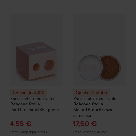
Combo Deal 30%
Rebecca Stella
Combo Deal 30%
Pout Pro Pencil Sharpener
Rebecca Ste
Combo Deal 30%
Combo Deal 30%
Katso ehdot tuotesivulta
Katso ehdot tuotesivulta
Rebecca Stella
Rebecca Stella
Pout Pro Pencil Sharpener
Melted Butta Bronzer
Cinnamon
Tarjoushinta
Tarjoushinta
4,55 €
17,50 €
Ilman kampanjaa 6,50 €
Ilman kampanjaa 25 €