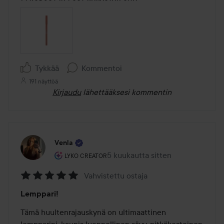
Tykkää
Kommentoi
191 näyttöä
Kirjaudu
lähettääksesi kommentin
Venla
Käyttäjän rooli: Lyko Creator.
5 kuukautta sitten
Viesti luotiin 5 kuukautta sitten
LYKO CREATOR
Vahvistettu ostaja
Arvosana:
Lemppari!
5
/
Tämä huultenrajauskynä on ultimaattinen 
5