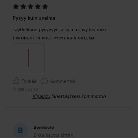
Arvosana:
Pysyy kuin unelma
5
/
5
1 PRODUCT IN POST PYSYY KUIN UNELMA
Tykkää
Kommentoi
238 näyttöä
Kirjaudu
lähettääksesi kommentin
Benedicte
2 kuukautta sitten
Viesti luotiin 2 kuukautta sitten