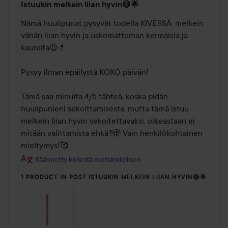
Istuukin melkein liian hyvin😅🌟
4
/
Nämä huulipunat pysyvät todella KIVESSÄ, melkein 
5
vähän liian hyvin ja uskomattoman kermaisia ja 
kauniita😍💄

Pysyy ilman epäilystä KOKO päivän!

Tämä saa minulta 4/5 tähteä, koska pidän 
huulipunieni sekoittamisesta, mutta tämä istuu 
melkein liian hyvin sekoitettavaksi, oikeastaan ei 
mitään valittamista ehkä?🫣 Vain henkilökohtainen 
mieltymys!🥰
Käännetty kielestä ruotsinkielinen
1 PRODUCT IN POST ISTUUKIN MELKEIN LIIAN HYVIN😅🌟