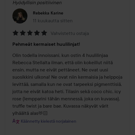
Hyödyllisin positiivinen
Rebekka Karine
11 kuukautta sitten
Viesti luotiin 11 kuukautta sitten
Vahvistettu ostaja
Arvosana:
Pehmeät kermaiset huulilinjat!
5
/
Olin todella innoissani, kun ostin 4 huulilinjaa 
5
Rebecca Stellalta ilman, että olin kokeillut niitä 
ensin, mutta ne eivät pettäneet. Ne ovat uusi 
suosikkini ulkona! Ne ovat niin kermaisia ja helppoja 
levittää, samalla kun ne ovat tarpeeksi pigmenttisiä, 
jotta ne eivät katoa heti. Tilasin sekä coco chic, icy 
rose (lempparini tähän mennessä, joka on kuvassa), 
truffle twist ja bare bae. Kuvassa näkyvät värit 
ylhäältä alas🫶🏻
Käännetty kielestä norjalainen