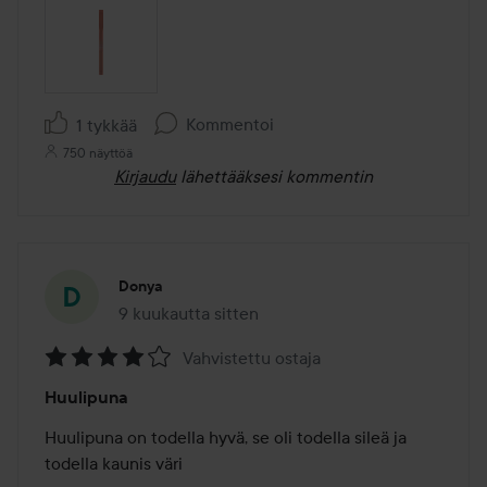
Kommentoi
1 tykkää
750 näyttöä
Kirjaudu
lähettääksesi kommentin
Donya
9 kuukautta sitten
Viesti luotiin 9 kuukautta sitten
Vahvistettu ostaja
Arvosana:
Huulipuna
4
/
Huulipuna on todella hyvä, se oli todella sileä ja 
5
todella kaunis väri
