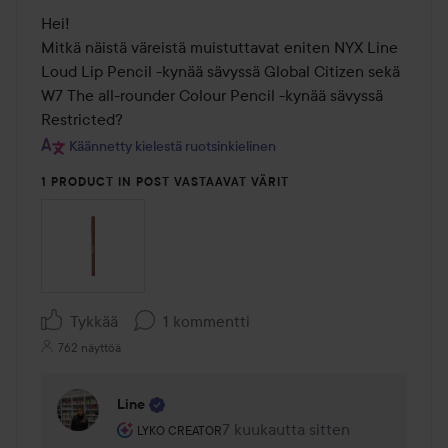
Hei!

Mitkä näistä väreistä muistuttavat eniten NYX Line 
Loud Lip Pencil -kynää sävyssä Global Citizen sekä 
W7 The all-rounder Colour Pencil -kynää sävyssä 
Restricted?
Käännetty kielestä ruotsinkielinen
1 PRODUCT IN POST VASTAAVAT VÄRIT
Tykkää
1 kommentti
762 näyttöä
Line
Käyttäjän rooli: Lyko Creator.
7 kuukautta sitten
Kommentti lisättiin 7 kuukautta 
LYKO CREATOR