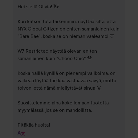
Hei siellä Olivia! 👋

Kun katson tätä tarkemmin, näyttää siltä, että 
NYX Global Citizen on eniten samanlainen kuin 
"Bare Bae", koska se on hieman vaaleampi 🤍

W7 Restricted näyttää olevan eniten 
samanlainen kuin "Choco Chic" 🤎

Koska näillä kynillä on pienempi valikoima, on 
vaikeaa löytää tarkkaa vastaavaa sävyä, mutta 
toivon, että nämä miellyttävät sinua 🤗

Suosittelemme aina kokeilemaan tuotetta 
myymälässä, jos se on mahdollista.

Pitäkää huolta!