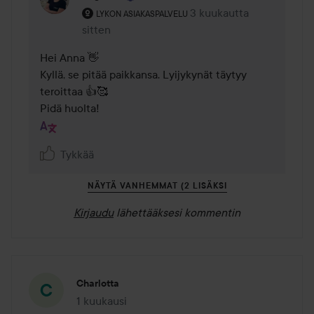
Käyttäjän rooli: Lykon asiakaspalvelu .
3 kuukautta
Kommentti lisättiin 3 kuu
LYKON ASIAKASPALVELU
sitten
Hei Anna 👋 

Kyllä, se pitää paikkansa. Lyijykynät täytyy 
teroittaa 👍🥰

Pidä huolta!
Tykkää
NÄYTÄ VANHEMMAT (2 LISÄKSI
Kirjaudu
lähettääksesi kommentin
Charlotta
1 kuukausi
Viesti luotiin 1 kuukausi