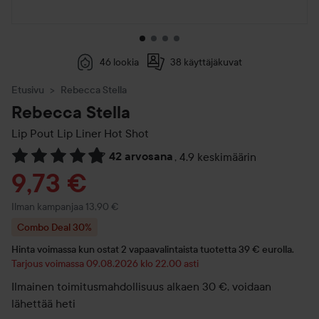
46 lookia
38 käyttäjäkuvat
Etusivu
Rebecca Stella
Rebecca Stella
Lip Pout Lip Liner
Hot Shot
42 arvosana
,
4.9 keskimäärin
Siirtyä jhk Arvosana & kommentit
Tarjoushinta
9,73 €
Ilman kampanjaa 13,90 €
Combo Deal 30%
Hinta voimassa kun ostat 2 vapaavalintaista tuotetta 39 € eurolla.
Tarjous voimassa 09.08.2026 klo 22.00 asti
Ilmainen toimitusmahdollisuus alkaen 30 €, voidaan
lähettää heti