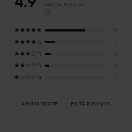
Arvosana:
4.9
Perustuu 42 arvioon
i
4.9
Perustuu
42
28
7
arvioon
4
3
0
ARVIOI TUOTE
ESITÄ KYSYMYS