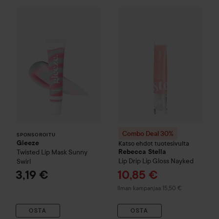
Gleeze
Twisted Lip Mask
Sunny Swirl
3,19 €
SPONSOROITU
Combo Deal 30%
Rebecca Ste
Combo Deal 30%
SPONSOROITU
Gleeze
Katso ehdot tuotesivulta
Twisted Lip Mask
Sunny
Rebecca Stella
Lip Drip Lip Gloss
Nayked
Swirl
Tarjoushinta
3,19 €
10,85 €
Ilman kampanjaa 15,50 €
OSTA
OSTA