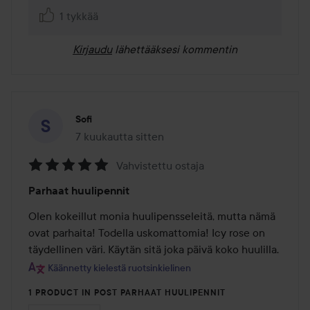
1 tykkää
Kirjaudu
lähettääksesi kommentin
Sofi
7 kuukautta sitten
Viesti luotiin 7 kuukautta sitten
Vahvistettu ostaja
Arvosana:
Parhaat huulipennit
5
/
Olen kokeillut monia huulipensseleitä, mutta nämä 
5
ovat parhaita! Todella uskomattomia! Icy rose on 
täydellinen väri. Käytän sitä joka päivä koko huulilla.
Käännetty kielestä ruotsinkielinen
1 PRODUCT IN POST PARHAAT HUULIPENNIT