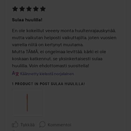
Arvosana:
Sulaa huulilla!
5
/
En ole kokeillut veeery monta huultenrajauskynää, 
5
mutta vaikutan helposti vaikuttajilta, joten vuosien 
varrella niitä on kertynyt muutama. 

Mutta TÄMÄ, ei ongelmaa levittää, kärki ei ole 
koskaan katkennut, se yksinkertaisesti sulaa 
huulilla. Voin ehdottomasti suositella!
Käännetty kielestä norjalainen
1 PRODUCT IN POST SULAA HUULILLA!
Tykkää
Kommentoi