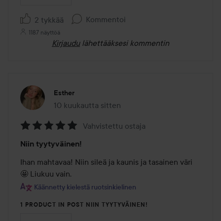
Kommentoi
2 tykkää
1187 näyttöä
Kirjaudu
lähettääksesi kommentin
Esther
10 kuukautta sitten
Viesti luotiin 10 kuukautta sitten
Vahvistettu ostaja
Arvosana:
Niin tyytyväinen!
5
/
Ihan mahtavaa! Niin sileä ja kaunis ja tasainen väri 
5
🤩 Liukuu vain.
Käännetty kielestä ruotsinkielinen
1 PRODUCT IN POST NIIN TYYTYVÄINEN!