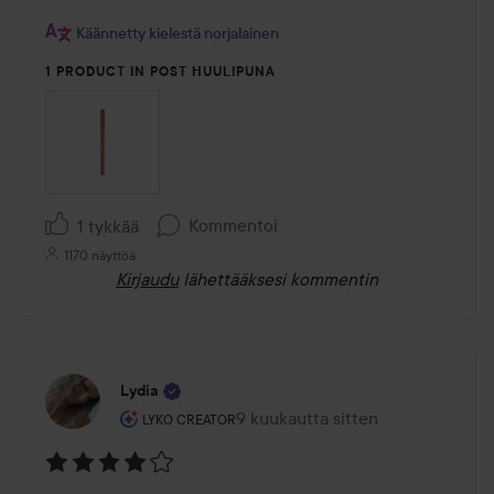
Käännetty kielestä norjalainen
1 PRODUCT IN POST HUULIPUNA
Kommentoi
1 tykkää
1170 näyttöä
Kirjaudu
lähettääksesi kommentin
Lydia
Käyttäjän rooli: Lyko Creator.
9 kuukautta sitten
Viesti luotiin 9 kuukautta sitten
LYKO CREATOR
Arvosana: