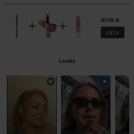
47,08 €
OSTA
Looks
OHITA OSIO