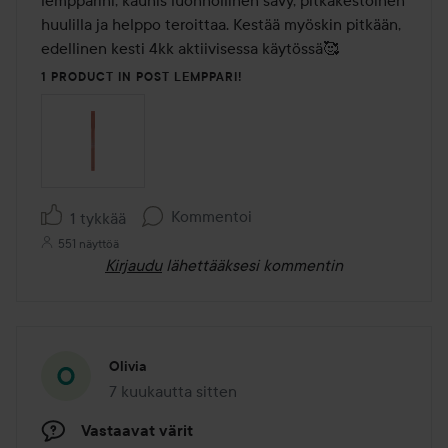
lempparini, kaunis luonnollinen sävy, pitkäkestoinen 
huulilla ja helppo teroittaa. Kestää myöskin pitkään, 
edellinen kesti 4kk aktiivisessa käytössä🥰
1 PRODUCT IN POST LEMPPARI!
Kommentoi
1 tykkää
551 näyttöä
Kirjaudu
lähettääksesi kommentin
Olivia
7 kuukautta sitten
Viesti luotiin 7 kuukautta sitten
Vastaavat värit