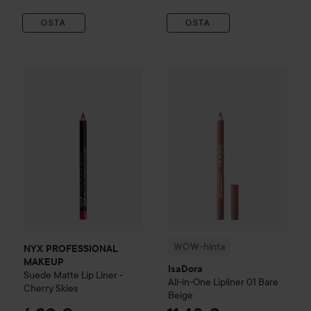
OSTA
OSTA
NYX PROFESSIONAL MAKEUP
WOW-hinta
Suede Matte Lip Liner -
IsaDora
All-in-One
Cher
WOW-hinta
NYX PROFESSIONAL
MAKEUP
IsaDora
Suede Matte Lip Liner -
All-in-One Lipliner
01 Bare
Cherry Skies
Beige