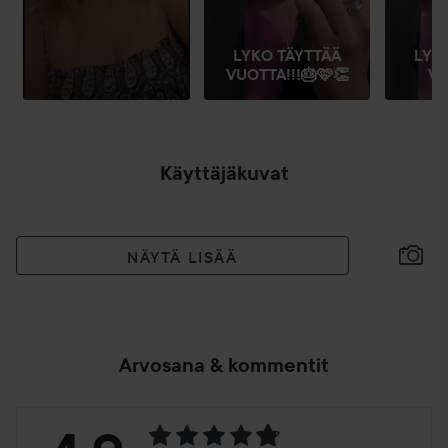
LYKO TÄYTTÄÄ
LYK
VUOTTA!!!🎂🩷👏
VU
Käyttäjäkuvat
NÄYTÄ LISÄÄ
Arvosana & kommentit