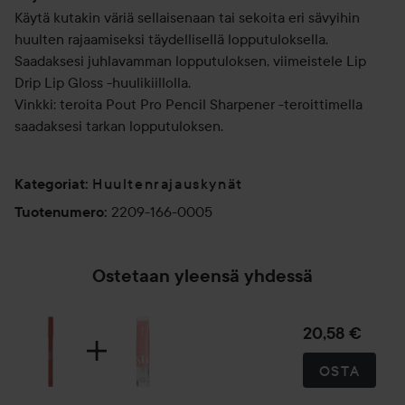
Käytä kutakin väriä sellaisenaan tai sekoita eri sävyihin
huulten rajaamiseksi täydellisellä lopputuloksella.
Saadaksesi juhlavamman lopputuloksen, viimeistele Lip
Drip Lip Gloss -huulikiillolla.
Vinkki: teroita Pout Pro Pencil Sharpener -teroittimella
saadaksesi tarkan lopputuloksen.
Huultenrajauskynät
Kategoriat
:
2209-166-0005
Tuotenumero
:
Ostetaan yleensä yhdessä
20,58 €
OSTA