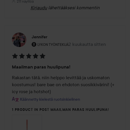
211 näyttöä
Kirjaudu
lähettääksesi kommentin
Jennifer
Käyttäjän rooli: Lykon työntekijä.
2 kuukautta sitten
Viesti luotiin 2 kuukautta sitt
LYKON TYÖNTEKIJÄ
Arvosana:
Maailman paras huulipuna!
5
/
Rakastan tätä, niin helppo levittää ja uskomaton 
5
koostumus! bare bae on ehdoton suosikkivärini! (+ 
icy rose ja hotshot) 
Käännetty kielestä ruotsinkielinen
1 PRODUCT IN POST MAAILMAN PARAS HUULIPUNA!