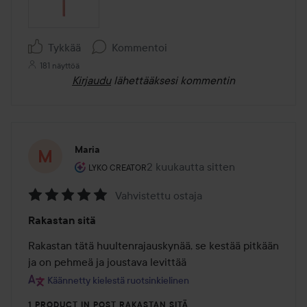
Tykkää
Kommentoi
181 näyttöä
Kirjaudu
lähettääksesi kommentin
Maria
Käyttäjän rooli: Lyko Creator.
2 kuukautta sitten
Viesti luotiin 2 kuukautta sitten
LYKO CREATOR
Vahvistettu ostaja
Arvosana:
Rakastan sitä
5
/
Rakastan tätä huultenrajauskynää, se kestää pitkään 
5
ja on pehmeä ja joustava levittää
Käännetty kielestä ruotsinkielinen
1 PRODUCT IN POST RAKASTAN SITÄ