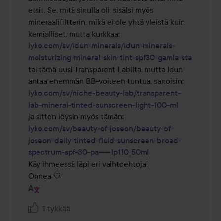
etsit. Se, mitä sinulla oli, sisälsi myös 
mineraalifiltterin, mikä ei ole yhtä yleistä kuin 
lyko.com/sv/idun-minerals/idun-minerals-
moisturizing-mineral-skin-tint-spf30-gamla-sta
tai tämä uusi Transparent Labilta, mutta Idun 
antaa enemmän BB-voiteen tuntua, sanoisin: 
lyko.com/sv/niche-beauty-lab/transparent-
lab-mineral-tinted-sunscreen-light-100-ml
ja sitten löysin myös tämän: 
lyko.com/sv/beauty-of-joseon/beauty-of-
joseon-daily-tinted-fluid-sunscreen-broad-
spectrum-spf-30-pa------lp110_50ml
Käy ihmeessä läpi eri vaihtoehtoja!

Onnea 🤍
1 tykkää