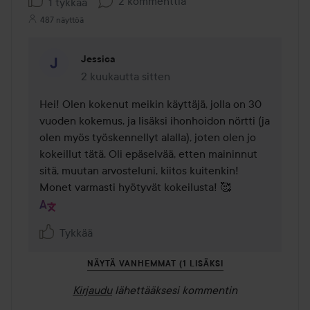
2 kommenttia
1 tykkää
487 näyttöä
Jessica
2 kuukautta sitten
Kommentti lisättiin 2 kuukautta sitten
Hei! Olen kokenut meikin käyttäjä, jolla on 30 
vuoden kokemus, ja lisäksi ihonhoidon nörtti (ja 
olen myös työskennellyt alalla), joten olen jo 
kokeillut tätä. Oli epäselvää, etten maininnut 
sitä, muutan arvosteluni, kiitos kuitenkin! 
Monet varmasti hyötyvät kokeilusta! 🥰
Tykkää
NÄYTÄ VANHEMMAT (1 LISÄKSI
Kirjaudu
lähettääksesi kommentin