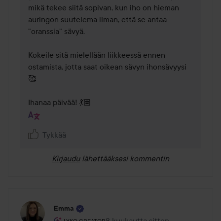
mikä tekee siitä sopivan, kun iho on hieman 
auringon suutelema ilman, että se antaa 
"oranssia" sävyä.

Kokeile sitä mielellään liikkeessä ennen 
ostamista, jotta saat oikean sävyn ihonsävyysi 
🥰

Ihanaa päivää! 💃🏽
Tykkää
Kirjaudu
lähettääksesi kommentin
Emma
Käyttäjän rooli: Lyko Creator.
8 kuukautta sitten