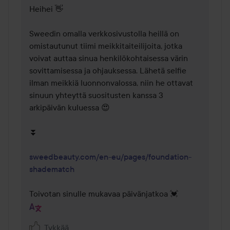
Heihei 👋

Sweedin omalla verkkosivustolla heillä on 
omistautunut tiimi meikkitaiteilijoita, jotka 
voivat auttaa sinua henkilökohtaisessa värin 
sovittamisessa ja ohjauksessa. Lähetä selfie 
ilman meikkiä luonnonvalossa, niin he ottavat 
sinuun yhteyttä suositusten kanssa 3 
arkipäivän kuluessa 😍

⏬

sweedbeauty.com/en-eu/pages/foundation-
shadematch
Toivotan sinulle mukavaa päivänjatkoa 💓
Tykkää