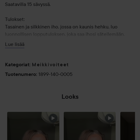
Saatavilla 15 sävyssä.
Tulokset:
Tasainen ja silkkinen iho, jossa on kaunis hehku, luo
luonnollisen lopputuloksen, joka saa ihosi säteilemään.
Keskivahva peittävyys. Helppo kerrostaa peittävämmän
Lue lisää
lopputuloksen saavuttamiseksi.
Meikkivoiteet
Käyttö:
Kategoriat
:
Levitä pieni määrä meikkivoidesiveltimellä koko kasvoille
1899-140-0005
Tuotenumero
:
tai avainalueille alaspäin suuntautuvin vedoin. Kerrosta
halutun lopputuloksen saavuttamiseksi. Voidaan myös
levittää sormin kevyemmän lopputuloksen saamiseksi.
Looks
30 ml
OHITA OSIO