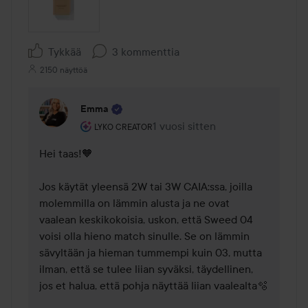
Tykkää
3 kommenttia
2150 näyttöä
Emma
Käyttäjän rooli: Lyko Creator.
1 vuosi sitten
Kommentti lisättiin 1 vuosi sitte
LYKO CREATOR
Hei taas!🧡 

Jos käytät yleensä 2W tai 3W CAIA:ssa, joilla 
molemmilla on lämmin alusta ja ne ovat 
vaalean keskikokoisia, uskon, että Sweed 04 
voisi olla hieno match sinulle. Se on lämmin 
sävyltään ja hieman tummempi kuin 03, mutta 
ilman, että se tulee liian syväksi, täydellinen, 
jos et halua, että pohja näyttää liian vaalealta🫧
