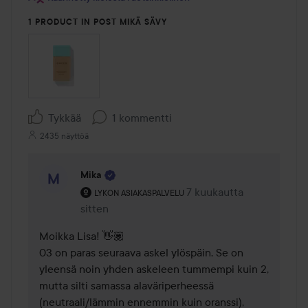
1 PRODUCT IN POST MIKÄ SÄVY
Tykkää
1 kommentti
2435 näyttöä
Mika
Käyttäjän rooli: Lykon asiakaspalvelu .
7 kuukautta
Kommentti lisättiin 7 kuu
LYKON ASIAKASPALVELU
sitten
Moikka Lisa! 👋🏽

03 on paras seuraava askel ylöspäin. Se on 
yleensä noin yhden askeleen tummempi kuin 2, 
mutta silti samassa alaväriperheessä 
(neutraali/lämmin ennemmin kuin oranssi), 