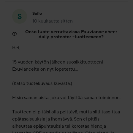
Sofie
10 kuukautta sitten
Viesti luotiin 10 kuukautta sitten
Onko tuote verrattavissa Exuviance sheer
daily protector -tuotteeseen?
Hei,

15 vuoden käytön jälkeen suosikkituotteeni 
Exuviancelta on nyt lopetettu… 

(Katso tuotekuvaus kuvasta.)

Etsin samanlaista, joka voi täyttää saman toiminnon. 

Tuotteen ei pitäisi olla peittävä, mutta silti tasoittaa 
epätasaisuuksia ja ihonsävyä. Sen ei pitäisi 
aiheuttaa epäpuhtauksia tai korostaa hienoja 
juonteita. SPF on myös pakollinen. Olen blondi ja 