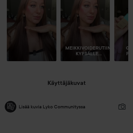
MEIKKIVOIDERUTIINI
GL
KYPSÄLLE...
PU
Käyttäjäkuvat
Lisää kuvia Lyko Communityssa