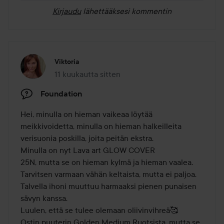
Kirjaudu
lähettääksesi kommentin
Viktoria
11 kuukautta sitten
Viesti luotiin 11 kuukautta sitten
Foundation
Hei, minulla on hieman vaikeaa löytää 
meikkivoidetta, minulla on hieman halkeilleita 
verisuonia poskilla, joita peitän ekstra.

Minulla on nyt Lava art GLOW COVER 

25N, mutta se on hieman kylmä ja hieman vaalea.

Tarvitsen varmaan vähän keltaista, mutta ei paljoa.

Talvella ihoni muuttuu harmaaksi pienen punaisen 
sävyn kanssa.

Luulen, että se tulee olemaan oliivinvihreä🥰 

Ostin puuterin Golden Medium Ruotsista, mutta se 