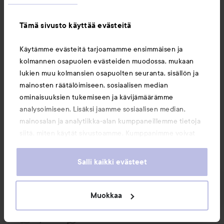
Tämä sivusto käyttää evästeitä
Madzia17
Käytämme evästeitä tarjoamamme ensimmäisen ja
1 vuotta sitten
Viesti luotiin 1 vuotta sitten
kolmannen osapuolen evästeiden muodossa, mukaan
lukien muu kolmansien osapuolten seuranta, sisällön ja
Meikkivoiteen väri
mainosten räätälöimiseen, sosiaalisen median
Hei, mikä väri vastaa bareMinerals BAREPRO väriä 
ominaisuuksien tukemiseen ja kävijämäärämme
08 golden ivory? Ja pitäisikö sen olla keltaisilla 
analysoimiseen. Lisäksi jaamme sosiaalisen median,
alaväreillä? Terveisin
mainosalan ja analytiikka-alan kumppaneillemme tietoja
Käännetty kielestä kiillottaa
siitä, miten käytät sivustoamme. Kumppanimme voivat
yhdistää näitä tietoja muihin tietoihin, joita olet antanut
1 PRODUCT IN POST MEIKKIVOITEEN VÄRI
heille tai joita on kerätty, kun olet käyttänyt heidän
Salli kaikki evästeet
palvelujaan. Käyttämällä sivustoamme, hyväksyt
evästeiden käytön.
Muokkaa
Tykkää
Kommentoi