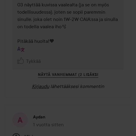
03 näyttää kuvissa vaalealta (ja se on myös 
todellisuudessa), joten se sopii paremmin 
sinulle, joka olet noin 1W-2W CAIA:ssa ja sinulla 
on todella vaalea iho🫧

Pitäkää huolta!🧡
Tykkää
NÄYTÄ VANHEMMAT (2 LISÄKSI
Kirjaudu
lähettääksesi kommentin
Aydan
1 vuotta sitten
Viesti luotiin 1 vuotta sitten