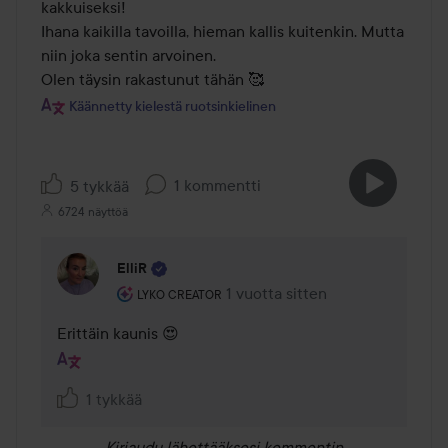
kakkuiseksi! 

Ihana kaikilla tavoilla, hieman kallis kuitenkin. Mutta 
niin joka sentin arvoinen. 

Käännetty kielestä ruotsinkielinen
1 kommentti
5 tykkää
6724 näyttöä
ElliR
Käyttäjän rooli: Lyko Creator.
1 vuotta sitten
Kommentti lisättiin 1 vuotta sitt
LYKO CREATOR
Erittäin kaunis 😍
1 tykkää
Kirjaudu
lähettääksesi kommentin