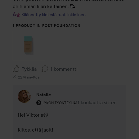
on hieman liian keltainen. 🥰
Käännetty kielestä ruotsinkielinen
1 PRODUCT IN POST FOUNDATION
Tykkää
1 kommentti
2274 näyttöä
Natalie
Käyttäjän rooli: Lykon työntekijä.
11 kuukautta sitten
Kommentti lisättiin 11 kuukau
LYKON TYÖNTEKIJÄ
Hei Viktoria😊

Kiitos, että jaoit!
