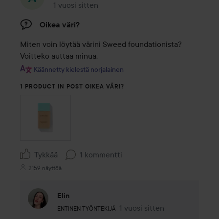
1 vuosi sitten
Viesti luotiin 1 vuosi sitten
Oikea väri?
Miten voin löytää värini Sweed foundationista? 
Voitteko auttaa minua.
Käännetty kielestä norjalainen
1 PRODUCT IN POST OIKEA VÄRI?
Tykkää
1 kommentti
2159 näyttöä
Elin
Käyttäjän rooli: Entinen työntekijä.
1 vuosi sitten
Kommentti lisättiin 1 vuosi si
ENTINEN TYÖNTEKIJÄ