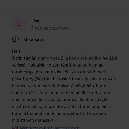
Lisa
7 kuukautta sitten
Viesti luotiin 7 kuukautta sitten
Mikä sävy
Hei!

Ostin tämän numerossa 2 ja koen sen melko hyväksi 
värissä. Haluaisin toisen tästä, joka on hieman 
tummempi, jota voin käyttää, kun olen hieman 
päivettynyt/käytän itseruskettavaa, ja joka on myös 
hieman vähemmän ”keltainen” sävyltään. Koen 
numeron 2 olevan minulle hieman liian keltainen, 
ehkä hieman liian vaalea normaalille ihonsävylle, 
mutta en ole varma, onko astetta tummempi liian 
tumma luonnolliselle ihonsävylle. En halua sen 
muuttuvan oranssiksi.
Käännetty kielestä ruotsinkielinen