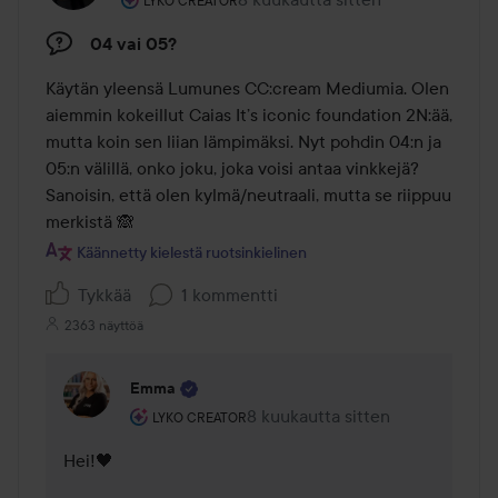
Viesti luotiin 8 kuukautta sitten
LYKO CREATOR
04 vai 05?
Käytän yleensä Lumunes CC:cream Mediumia. Olen 
aiemmin kokeillut Caias It’s iconic foundation 2N:ää, 
mutta koin sen liian lämpimäksi. Nyt pohdin 04:n ja 
05:n välillä, onko joku, joka voisi antaa vinkkejä? 
Sanoisin, että olen kylmä/neutraali, mutta se riippuu 
merkistä 🙈
Käännetty kielestä ruotsinkielinen
Tykkää
1 kommentti
2363 näyttöä
Emma
Käyttäjän rooli: Lyko Creator.
8 kuukautta sitten
Kommentti lisättiin 8 kuukautta 
LYKO CREATOR
Hei!🖤 
