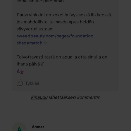
sopia sinulle paremmin.

Paras vinkkini on kokeilla fyysisessä liikkeessä, 
jos mahdollista, tai saada apua heidän 
sävyvertailustaan: 
sweedbeauty.com/pages/foundation-
shadematch
 ✨

Toivottavasti tästä on apua ja että sinulla on 
ihana päivä🌞
Tykkää
Kirjaudu
lähettääksesi kommentin
Anmar