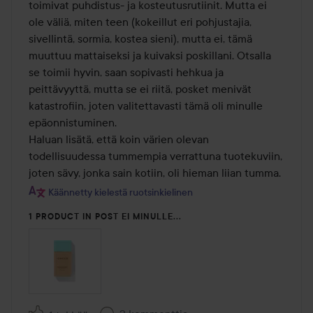
toimivat puhdistus- ja kosteutusrutiinit. Mutta ei 
ole väliä, miten teen (kokeillut eri pohjustajia, 
sivellintä, sormia, kostea sieni), mutta ei, tämä 
muuttuu mattaiseksi ja kuivaksi poskillani. Otsalla 
se toimii hyvin, saan sopivasti hehkua ja 
peittävyyttä, mutta se ei riitä, posket menivät 
katastrofiin, joten valitettavasti tämä oli minulle 
epäonnistuminen.

Haluan lisätä, että koin värien olevan 
todellisuudessa tummempia verrattuna tuotekuviin, 
joten sävy, jonka sain kotiin, oli hieman liian tumma.
Käännetty kielestä ruotsinkielinen
1 PRODUCT IN POST EI MINULLE...