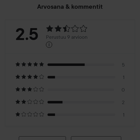
Arvosana & kommentit
Arvosana:
2.5
Perustuu 9 arvioon
i
2.5
Perustuu
9
5
1
arvioon
0
2
1