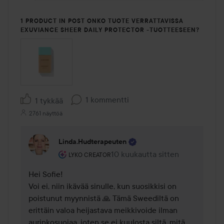
1 PRODUCT IN POST ONKO TUOTE VERRATTAVISSA
EXUVIANCE SHEER DAILY PROTECTOR -TUOTTEESEEN?
1 kommentti
1 tykkää
2761 näyttöä
Linda.hudterapeuten
Käyttäjän rooli: Lyko Creator.
10 kuukautta sitten
Kommentti lisättiin 10 kuukautta
LYKO CREATOR
Hei Sofie!

Voi ei, niin ikävää sinulle, kun suosikkisi on 
poistunut myynnistä 🙏 Tämä Sweediltä on 
erittäin valoa heijastava meikkivoide ilman 
aurinkosuojaa, joten se ei kuulosta siltä, mitä 