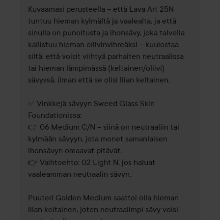
Kuvaamasi perusteella – että Lava Art 25N 
tuntuu hieman kylmältä ja vaalealta, ja että 
sinulla on punoitusta ja ihonsävy, joka talvella 
kallistuu hieman oliivinvihreäksi – kuulostaa 
siltä, että voisit viihtyä parhaiten neutraalissa 
tai hieman lämpimässä (keltainen/oliivi) 
sävyssä, ilman että se olisi liian keltainen.

✅ Vinkkejä sävyyn Sweed Glass Skin 
Foundationissa:

👉 06 Medium C/N – siinä on neutraaliin tai 
kylmään sävyyn, jota monet samanlaisen 
ihonsävyn omaavat pitävät.

👉 Vaihtoehto: 02 Light N, jos haluat 
vaaleamman neutraalin sävyn.

Puuteri Golden Medium saattoi olla hieman 
liian keltainen, joten neutraalimpi sävy voisi 