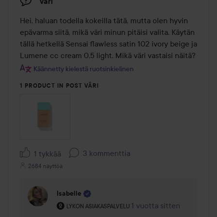
Väri
Hei, haluan todella kokeilla tätä, mutta olen hyvin 
epävarma siitä, mikä väri minun pitäisi valita. Käytän 
tällä hetkellä Sensai flawless satin 102 ivory beige ja 
Lumene cc cream 0,5 light. Mikä väri vastaisi näitä?
Käännetty kielestä ruotsinkielinen
1 PRODUCT IN POST VÄRI
3 kommenttia
1 tykkää
2684 näyttöä
Isabelle
Käyttäjän rooli: Lykon asiakaspalvelu .
1 vuotta sitten
Kommentti lisättiin 1 vuot
LYKON ASIAKASPALVELU