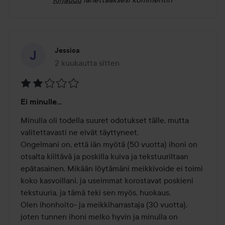
Jessica
2 kuukautta sitten
Viesti luotiin 2 kuukautta sitten
Arvosana:
Ei minulle...
2
/
Minulla oli todella suuret odotukset tälle, mutta 
5
valitettavasti ne eivät täyttyneet.

Ongelmani on, että iän myötä (50 vuotta) ihoni on 
otsalta kiiltävä ja poskilla kuiva ja tekstuuriltaan 
epätasainen. Mikään löytämäni meikkivoide ei toimi 
koko kasvoillani, ja useimmat korostavat poskieni 
tekstuuria, ja tämä teki sen myös, huokaus.

Olen ihonhoito- ja meikkiharrastaja (30 vuotta), 
joten tunnen ihoni melko hyvin ja minulla on 