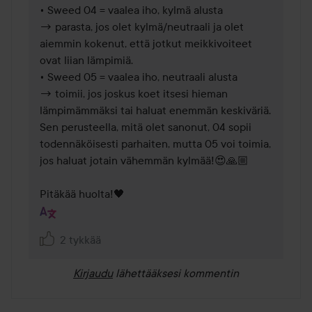
• Sweed 04 = vaalea iho, kylmä alusta

→ parasta, jos olet kylmä/neutraali ja olet 
aiemmin kokenut, että jotkut meikkivoiteet 
ovat liian lämpimiä.

• Sweed 05 = vaalea iho, neutraali alusta

→ toimii, jos joskus koet itsesi hieman 
lämpimämmäksi tai haluat enemmän keskiväriä.

Sen perusteella, mitä olet sanonut, 04 sopii 
todennäköisesti parhaiten, mutta 05 voi toimia, 
jos haluat jotain vähemmän kylmää!😍🙏🏼

Pitäkää huolta!🖤 
2 tykkää
Kirjaudu
lähettääksesi kommentin