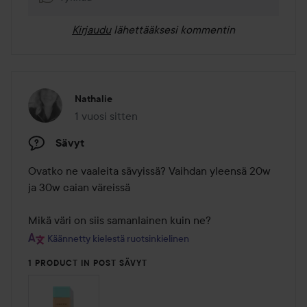
Kirjaudu
lähettääksesi kommentin
Nathalie
1 vuosi sitten
Viesti luotiin 1 vuosi sitten
Sävyt
Ovatko ne vaaleita sävyissä? Vaihdan yleensä 20w 
ja 30w caian väreissä

Mikä väri on siis samanlainen kuin ne?
Käännetty kielestä ruotsinkielinen
1 PRODUCT IN POST SÄVYT