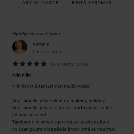
ARVIOI TUOTE
ESITÄ KYSYMYS
Hyödyllisin positiivinen
Nathalié
1 vuotta sitten
Viesti luotiin 1 vuotta sitten
Vahvistettu ostaja
Arvosana:
Niin fiiiin
5
/
Niin kevyt & fantastinen meikkivoide! 

5
Sopii sinulle, joka haluat no makeup makeup! 

Sopii sinulle, joka olet kuiva, mutta myös sinulle, 
jolla on sekaiho! 

Tarvitset niin vähän tuotetta, se tasoittaa ihon, 
voidaan puuteroida päälle ilman, että se muuttuu 