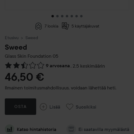
7 lookia
5 käyttäjäkuvat
Etusivu
Sweed
Sweed
Glass Skin Foundation
05
9 arvosana
,
2.5 keskimäärin
Siirtyä jhk Arvosana & kommentit
46,50 €
Ilmainen toimitusmahdollisuus, voidaan lähettää heti.
Lisää
Suosikiksi
OSTA
Katso hintahistoria
Ei saatavilla myymälästä