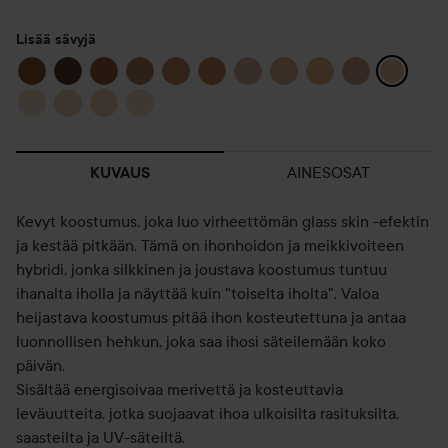
Lisää sävyjä
AINESOSAT
KUVAUS
Kevyt koostumus, joka luo virheettömän glass skin -efektin
ja kestää pitkään. Tämä on ihonhoidon ja meikkivoiteen
hybridi, jonka silkkinen ja joustava koostumus tuntuu
ihanalta iholla ja näyttää kuin "toiselta iholta". Valoa
heijastava koostumus pitää ihon kosteutettuna ja antaa
luonnollisen hehkun, joka saa ihosi säteilemään koko
päivän.
Sisältää energisoivaa merivettä ja kosteuttavia
leväuutteita, jotka suojaavat ihoa ulkoisilta rasituksilta,
saasteilta ja UV-säteiltä.