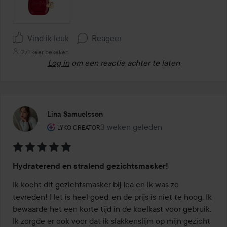
Vind ik leuk
Reageer
271 keer bekeken
Log in
om een reactie achter te laten
Lina Samuelsson
De rol van de gebruiker: Lyko Creator.
3 weken geleden
Het bericht is gemaakt 3 weken ge
LYKO CREATOR
Beoordeling:
Hydraterend en stralend gezichtsmasker!
5
van
Ik kocht dit gezichtsmasker bij Ica en ik was zo 
de
tevreden! Het is heel goed, en de prijs is niet te hoog. Ik 
5
bewaarde het een korte tijd in de koelkast voor gebruik. 
Ik zorgde er ook voor dat ik slakkenslijm op mijn gezicht 