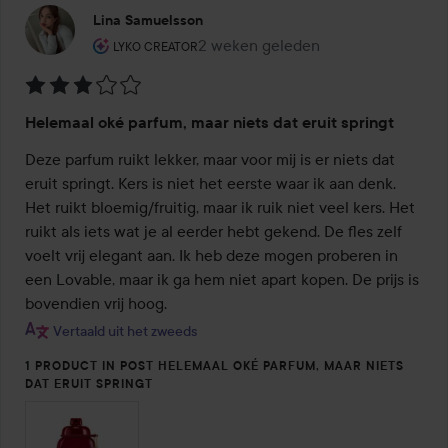
Lina Samuelsson
De rol van de gebruiker: Lyko Creator.
2 weken geleden
Het bericht is gemaakt 2 weken ge
LYKO CREATOR
Beoordeling:
Helemaal oké parfum, maar niets dat eruit springt
3
van
Deze parfum ruikt lekker, maar voor mij is er niets dat 
de
eruit springt. Kers is niet het eerste waar ik aan denk. 
5
Het ruikt bloemig/fruitig, maar ik ruik niet veel kers. Het 
ruikt als iets wat je al eerder hebt gekend. De fles zelf 
voelt vrij elegant aan. Ik heb deze mogen proberen in 
een Lovable, maar ik ga hem niet apart kopen. De prijs is 
bovendien vrij hoog.
Vertaald uit het zweeds
1 PRODUCT IN POST HELEMAAL OKÉ PARFUM, MAAR NIETS
DAT ERUIT SPRINGT