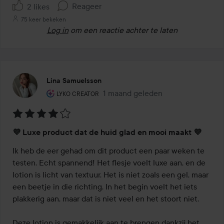
Reageer
2 likes
75 keer bekeken
Log in
om een reactie achter te laten
Lina Samuelsson
De rol van de gebruiker: Lyko Creator.
1 maand geleden
Het bericht is gemaakt 1 maand g
LYKO CREATOR
Beoordeling:
💜 Luxe product dat de huid glad en mooi maakt 💜
4
van
Ik heb de eer gehad om dit product een paar weken te 
de
testen. Echt spannend! Het flesje voelt luxe aan, en de 
5
lotion is licht van textuur. Het is niet zoals een gel, maar 
een beetje in die richting. In het begin voelt het iets 
plakkerig aan, maar dat is niet veel en het stoort niet.

Deze lotion is gemakkelijk aan te brengen dankzij het 