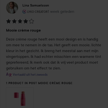
Lina Samuelsson
De rol van de gebruiker: Lyko Creator.
1 week geleden
Het bericht is gemaakt 1 week gel
LYKO CREATOR
Beoordeling:
Mooie crème rouge
4
van
Deze crème rouge heeft een mooi design en is handig 
de
om mee te nemen in de tas. Het geeft een mooie, lichte 
5
kleur in het gezicht. Ik breng het meestal aan met mijn 
vingertoppen. Ik had echter misschien een warmere tint 
geprefereerd. Ik merk ook dat ik vrij veel product moet 
gebruiken om het effect te zien.
Vertaald uit het zweeds
1 PRODUCT IN POST MOOIE CRÈME ROUGE