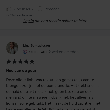
Vind ik leuk
Reageer
126 keer bekeken
Log in
om een reactie achter te laten
Lina Samuelsson
De rol van de gebruiker: Lyko Creator.
2 weken geleden
Het bericht is gemaakt 2 weken ge
LYKO CREATOR
Beoordeling:
Hou van de geur!
5
van
Deze olie is licht van textuur en gemakkelijk aan te 
de
brengen, zo fijn met de pompfunctie. Het trekt snel in 
5
de huid en plakt niet. Ik heb geen badkuip en ook 
niemand om te masseren, dus ik heb het alleen als 
lichaamsolie gebruikt. Het maakt de huid zacht, en het 
beste van alles is de GEUR! Het ruikt zo ongelooflijk 