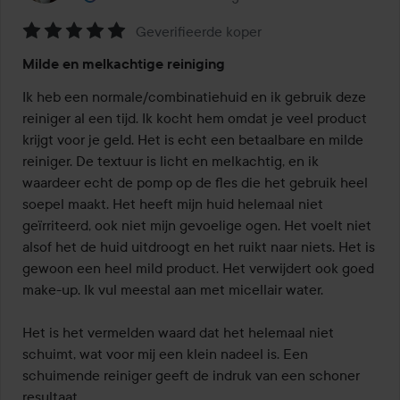
Geverifieerde koper
Beoordeling:
Milde en melkachtige reiniging
5
van
Ik heb een normale/combinatiehuid en ik gebruik deze 
de
reiniger al een tijd. Ik kocht hem omdat je veel product 
5
krijgt voor je geld. Het is echt een betaalbare en milde 
reiniger. De textuur is licht en melkachtig, en ik 
waardeer echt de pomp op de fles die het gebruik heel 
soepel maakt. Het heeft mijn huid helemaal niet 
geïrriteerd, ook niet mijn gevoelige ogen. Het voelt niet 
alsof het de huid uitdroogt en het ruikt naar niets. Het is 
gewoon een heel mild product. Het verwijdert ook goed 
make-up. Ik vul meestal aan met micellair water.

Het is het vermelden waard dat het helemaal niet 
schuimt, wat voor mij een klein nadeel is. Een 
schuimende reiniger geeft de indruk van een schoner 
resultaat.
