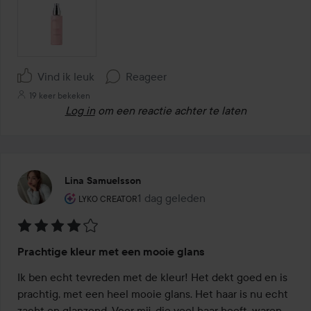
Vind ik leuk
Reageer
19 keer bekeken
Log in
om een reactie achter te laten
Lina Samuelsson
De rol van de gebruiker: Lyko Creator.
1 dag geleden
Het bericht is gemaakt 1 dag geled
LYKO CREATOR
Beoordeling:
Prachtige kleur met een mooie glans
4
van
Ik ben echt tevreden met de kleur! Het dekt goed en is 
de
prachtig, met een heel mooie glans. Het haar is nu echt 
5
zacht en glanzend. Voor mij, die veel haar heeft, waren 