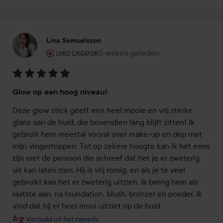
Lina Samuelsson
De rol van de gebruiker: Lyko Creator.
3 weken geleden
Het bericht is gemaakt 3 weken ge
LYKO CREATOR
Beoordeling:
Glow op een hoog niveau!
5
van
Deze glow stick geeft een heel mooie en vrij sterke 
de
glans aan de huid, die bovendien lang blijft zitten! Ik 
5
gebruik hem meestal vooral over make-up en dep met 
mijn vingertoppen. Tot op zekere hoogte kan ik het eens 
zijn met de persoon die schreef dat het je er zweterig 
uit kan laten zien. Hij is vrij romig, en als je te veel 
gebruikt kan het er zweterig uitzien. Ik breng hem als 
laatste aan, na foundation, blush, bronzer en poeder. Ik 
vind dat hij er heel mooi uitziet op de huid.
Vertaald uit het zweeds