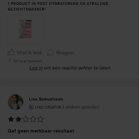
1 PRODUCT IN POST HYDRATEREND EN STRALEND
GEZICHTSMASKER!
Vind ik leuk
Reageer
136 keer bekeken
Log in
om een reactie achter te laten
Lina Samuelsson
De rol van de gebruiker: Lyko Creator.
3 weken geleden
Het bericht is gemaakt 3 weken ge
LYKO CREATOR
Beoordeling:
Gaf geen merkbaar resultaat
2