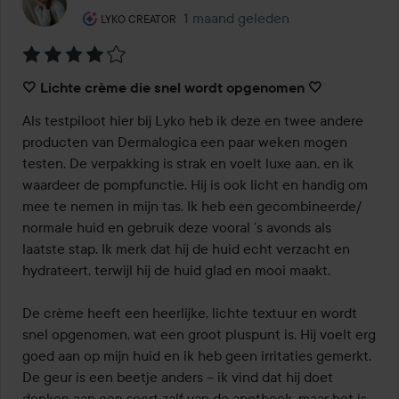
De rol van de gebruiker: Lyko Creator.
1 maand geleden
Het bericht is gemaakt 1 maand g
LYKO CREATOR
Beoordeling:
🤍 Lichte crème die snel wordt opgenomen 🤍
4
van
Als testpiloot hier bij Lyko heb ik deze en twee andere 
de
producten van Dermalogica een paar weken mogen 
5
testen. De verpakking is strak en voelt luxe aan, en ik 
waardeer de pompfunctie. Hij is ook licht en handig om 
mee te nemen in mijn tas. Ik heb een gecombineerde/ 
normale huid en gebruik deze vooral ’s avonds als 
laatste stap. Ik merk dat hij de huid echt verzacht en 
hydrateert, terwijl hij de huid glad en mooi maakt.

De crème heeft een heerlijke, lichte textuur en wordt 
snel opgenomen, wat een groot pluspunt is. Hij voelt erg 
goed aan op mijn huid en ik heb geen irritaties gemerkt. 
De geur is een beetje anders – ik vind dat hij doet 
denken aan een soort zalf van de apotheek, maar het is 