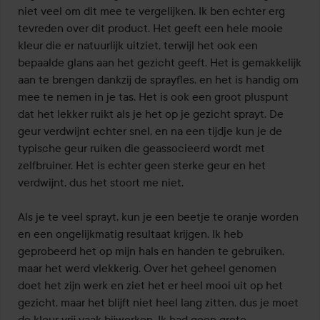
de
niet veel om dit mee te vergelijken. Ik ben echter erg 
5
tevreden over dit product. Het geeft een hele mooie 
kleur die er natuurlijk uitziet, terwijl het ook een 
bepaalde glans aan het gezicht geeft. Het is gemakkelijk 
aan te brengen dankzij de sprayfles, en het is handig om 
mee te nemen in je tas. Het is ook een groot pluspunt 
dat het lekker ruikt als je het op je gezicht sprayt. De 
geur verdwijnt echter snel, en na een tijdje kun je de 
typische geur ruiken die geassocieerd wordt met 
zelfbruiner. Het is echter geen sterke geur en het 
verdwijnt, dus het stoort me niet.

Als je te veel sprayt, kun je een beetje te oranje worden 
en een ongelijkmatig resultaat krijgen. Ik heb 
geprobeerd het op mijn hals en handen te gebruiken, 
maar het werd vlekkerig. Over het geheel genomen 
doet het zijn werk en ziet het er heel mooi uit op het 
gezicht, maar het blijft niet heel lang zitten, dus je moet 
de kleur vrij vaak bijwerken. Ik had geen grote 