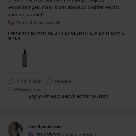
verwachtingen, maar ik was absoluut positief verrast 
door dit product!
Vertaald uit het zweeds
1 PRODUCT IN POST GEEFT HET GEZICHT EEN ECHT MOOIE
KLEUR
Vind ik leuk
Reageer
559 keer bekeken
Log in
om een reactie achter te laten
Lina Samuelsson
De rol van de gebruiker: Lyko Creator.
1 maand geleden
Het bericht is gemaakt 1 maand ge
LYKO CREATOR