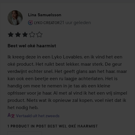
Lina Samuelsson
De rol van de gebruiker: Lyko Creator.
21 uur geleden
Het bericht is gemaakt 21 uur gele
LYKO CREATOR
Beoordeling:
Best wel oké haarmist
3
van
Ik kreeg deze in een Lyko Lovables, en ik vind het een 
de
oké product. Het ruikt best lekker, maar sterk. De geur 
5
verdwijnt echter snel. Het geeft glans aan het haar, maar 
kan ook een beetje een ru laagje achterlaten. Het is 
handig om mee te nemen in je tas als een kleine 
opfrisser voor je haar. Al met al vind ik het een vrij simpel 
product. Niets wat ik opnieuw zal kopen, voel niet dat ik 
het nodig heb.
Vertaald uit het zweeds
1 PRODUCT IN POST BEST WEL OKÉ HAARMIST