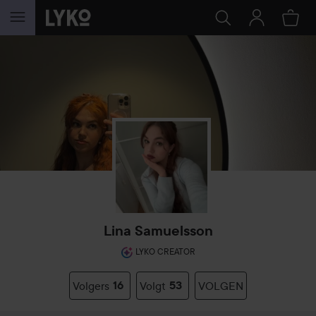
GA NAAR INHOUD
Lina Samuelsson
LYKO CREATOR
Volgers
16
Volgt
53
VOLGEN