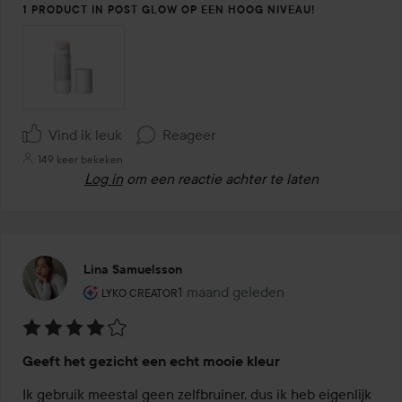
1 PRODUCT IN POST GLOW OP EEN HOOG NIVEAU!
Vind ik leuk
Reageer
149 keer bekeken
Log in
om een reactie achter te laten
Lina Samuelsson
De rol van de gebruiker: Lyko Creator.
1 maand geleden
Het bericht is gemaakt 1 maand ge
LYKO CREATOR
Beoordeling:
Geeft het gezicht een echt mooie kleur
4
van
Ik gebruik meestal geen zelfbruiner, dus ik heb eigenlijk 