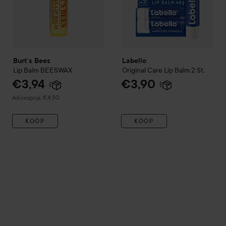
Burt´s Bees
Labello
Lip Balm
BEESWAX
Original Care Lip Balm
2 St.
€3,94
€3,90
Aanbevolen prijs €4,90
Adviesprijs: €4,90
KOOP
KOOP