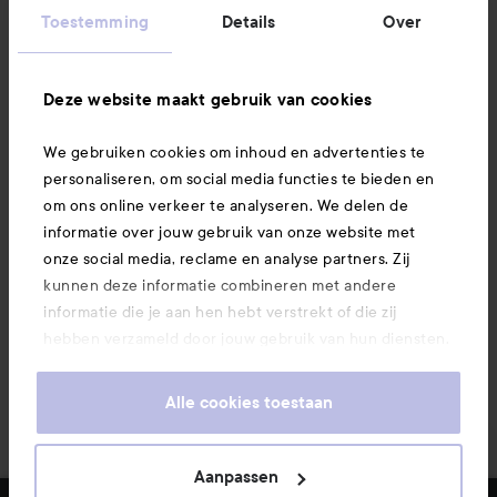
Informatie
Toestemming
Details
Over
Ook interessant
Deze website maakt gebruik van cookies
We gebruiken cookies om inhoud en advertenties te
Download hier onze app
personaliseren, om social media functies te bieden en
om ons online verkeer te analyseren. We delen de
informatie over jouw gebruik van onze website met
onze social media, reclame en analyse partners. Zij
kunnen deze informatie combineren met andere
informatie die je aan hen hebt verstrekt of die zij
hebben verzameld door jouw gebruik van hun diensten.
Je keurt ons gebruik van cookies goed door onze
website te blijven gebruiken. Voor meer informatie over
Alle cookies toestaan
hoe je je cookie-instellingen kunt wijzigen, verwijzen we
je graag door naar ons cookiebeleid.
Aanpassen