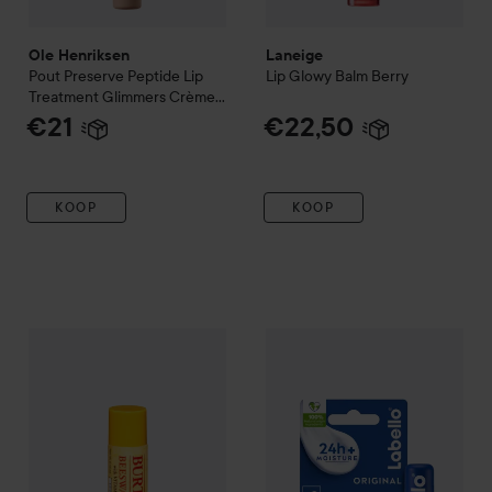
Ole Henriksen
Laneige
Pout Preserve Peptide Lip
Lip Glowy Balm
Berry
Treatment Glimmers
Crème
Brûlée
€21
€22,50
KOOP
KOOP
€3,94
Labello
Original Care Lip Balm
Burt´s Bees
Lip Balm
BEESWAX
Aanbevolen prijs €4,90