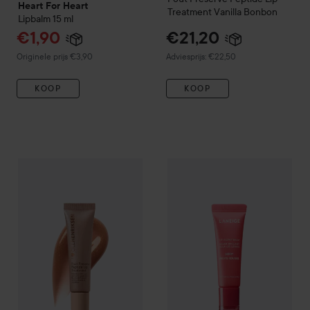
Heart For Heart
Treatment
Vanilla Bonbon
Lipbalm
15 ml
Aanbiedingsprijs
€1,90
€21,20
Normale prijs €3,90
Aanbevolen prijs €22,50
Originele prijs €3,90
Adviesprijs: €22,50
KOOP
KOOP
Ole Henriksen
Pout Preserve Peptide Lip Treatment Glimme
Laneige
Lip Glowy Balm
Berry