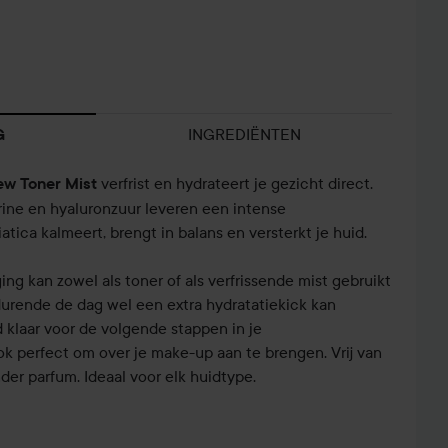
INGREDIËNTEN
G
verfrist en hydrateert je gezicht direct.
ew Toner Mist
ine en hyaluronzuur leveren een intense
atica kalmeert, brengt in balans en versterkt je huid.
ing kan zowel als toner of als verfrissende mist gebruikt
urende de dag wel een extra hydratatiekick kan
 klaar voor de volgende stappen in je
ook perfect om over je make-up aan te brengen. Vrij van
nder parfum. Ideaal voor elk huidtype.
HYDRATATIEBOOST
MET SMUUTI...