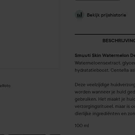
Bekijk prijshistorie
BESCHRIJVIN
Smuuti Skin Watermelon D
Watermeloensextract, glycer
hydratatieboost. Centella asi
Deze veelzijdige huidverzorg
elfoto
worden wanneer je huid ged
gebruiken. Het maakt je huid
verzorgingsritueel, maar is 
dierlijke ingrediënten en zo
100 ml