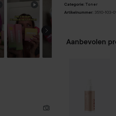
Toner
Categorie
:
3510-103-0
Artikelnummer
:
Aanbevolen p
By Lyko
Tan-form
SPONSORED