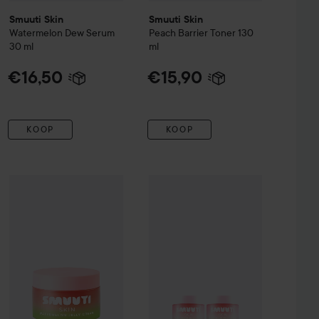
Smuuti Skin
Smuuti Skin
Watermelon Dew Serum
Peach Barrier Toner
130
30 ml
ml
€16,50
€15,90
KOOP
KOOP
Smuuti Skin
Watermelon Jelly Cream
€29,50
50 ml
€16,50
melon Dew Serum 30 ml x 2
Smuuti Skin
Bundle Watermelon Je
Prijs losse producten: €33