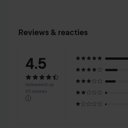
Reviews & reacties
Beoordeling:
4.5
4.5
Gebaseerd
Gebaseerd op
op
111 reviews
i
111