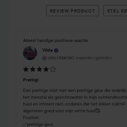
reviews
REVIEW PRODUCT
STEL E
Meest handige positieve reactie
Vilda
De rol van de gebruiker: Lyko Creator.
2 maanden geleden
Het bericht is gemaakt 2 
LYKO CREATOR
Beoordeling:
Prettig!
4
van
Een prettige mist met een prettige geur die redelijk s
de
het meestal als gezichtswater in mijn ochtendroutine.
5
huid en irriteert niet, ondanks dat het lekker ruikt🍉
algemeen goed voor mijn vette huid🥰. 

Positief: 

✅️prettige geur
