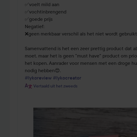
✅️voelt mild aan

✅️vochtinbrengend

✅️goede prijs

Negatief: 

❌️geen merkbaar verschil als het niet wordt gebruikt

Samenvattend is het een zeer prettig product dat ab
moet, maar het is geen "must have" product om priori
het kopen. Aanrader voor mensen met een droge huid
#lykoreview
#lykocreator
Vertaald uit het zweeds