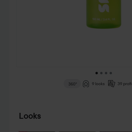
9 looks
39 profi
360°
GA NAAR PRODUCTINFORMATIE
Looks