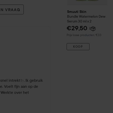
EN VRAAG
Smuuti Skin
Bundle Watermelon Dew
Serum 30 ml x 2
€29,50
Prijs losse producten: €33
KOOP
maanden geleden
nel intrekt✨️. Ik gebruik 
 Voelt fijn aan op de 
. Werkte over het 