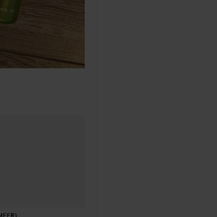
en geleden
MEER)