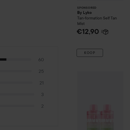
SPONSORED
By Lyko
Tan-formation Self Tan
Mist
€12,90
KOOP
60
25
Smuuti Skin
Bundle Water
21
3
2