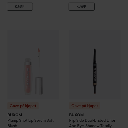
KJØP
KJØP
Gave på kjøpet
BUXOM
Plump Shot Lip Serum
Gave på kjøpet
Soft Blush
BUXOM
Flip S
380 
Gave på kjøpet
Gave på kjøpet
BUXOM
BUXOM
Plump Shot Lip Serum
Soft
Flip Side Dual-Ended Liner
Blush
And Eye-Shadow
Totally