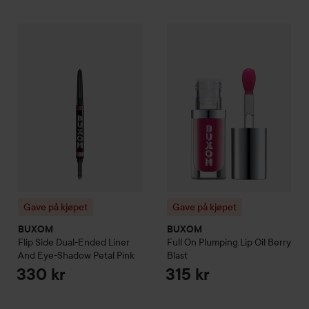
Gave på kjøpet
BUXOM
Flip Side Dual-Ended Liner And Eye
Gave på kjøpet
BUXOM
Full O
Gave på kjøpet
Gave på kjøpet
BUXOM
BUXOM
Flip Side Dual-Ended Liner
Full On Plumping Lip Oil
Berry
And Eye-Shadow
Petal Pink
Blast
330 kr
315 kr