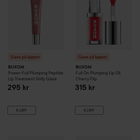
Gave på kjøpet
Gave på kjøpet
BUXOM
BUXOM
Power-Full Plumping Peptide
Full On Plumping Lip Oil
Lip Treatment
Dolly Glaze
Cherry Flip
295 kr
315 kr
KJØP
KJØP
Gave på kjøpet
BUXOM
Power-Full Plumping Peptide Lip Tr
Gave på kjøpet
BUXOM
Flip S