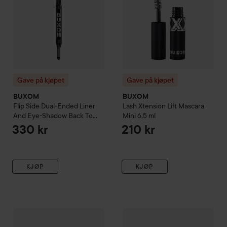
Gave på kjøpet
Gave på kjøpet
BUXOM
BUXOM
Flip Side Dual-Ended Liner
Lash Xtension Lift Mascara
And Eye-Shadow
Back To
Mini
6,5 ml
Black
330 kr
210 kr
KJØP
KJØP
Gave på kjøpet
BUXOM
Power Line Plumping Lip Liner
Gave på kjøpet
BUXOM
Plump
Boyse