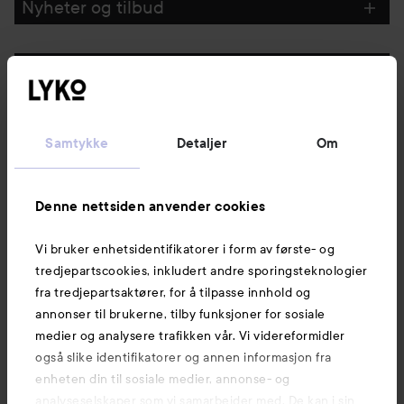
Nyheter og tilbud
Følg oss
Kundeservice
Samtykke
Detaljer
Om
Informasjon
Denne nettsiden anvender cookies
Vi bruker enhetsidentifikatorer i form av første- og
Også av interesse
tredjepartscookies, inkludert andre sporingsteknologier
fra tredjepartsaktører, for å tilpasse innhold og
annonser til brukerne, tilby funksjoner for sosiale
medier og analysere trafikken vår. Vi videreformidler
også slike identifikatorer og annen informasjon fra
enheten din til sosiale medier, annonse- og
analyseselskaper som vi samarbeider med. De kan i sin