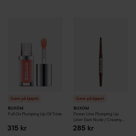
Gave på kjøpet
BUXOM
Full On Plumping Lip Oil
Gave på kjøpet
BUXOM
Trixie
Power 
315 kr
Gave på kjøpet
Gave på kjøpet
BUXOM
BUXOM
Full On Plumping Lip Oil
Trixie
Power Line Plumping Lip
Liner
Dark Nude / Creamy
Chocolate
315 kr
285 kr