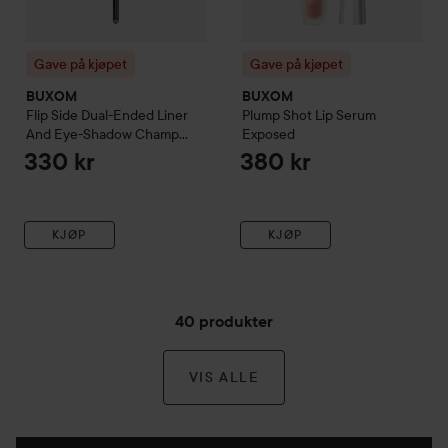
Gave på kjøpet
Gave på kjøpet
BUXOM
BUXOM
Flip Side Dual-Ended Liner
Plump Shot Lip Serum
And Eye-Shadow
Champ
Exposed
And Choc
330 kr
380 kr
KJØP
KJØP
40 produkter
VIS ALLE