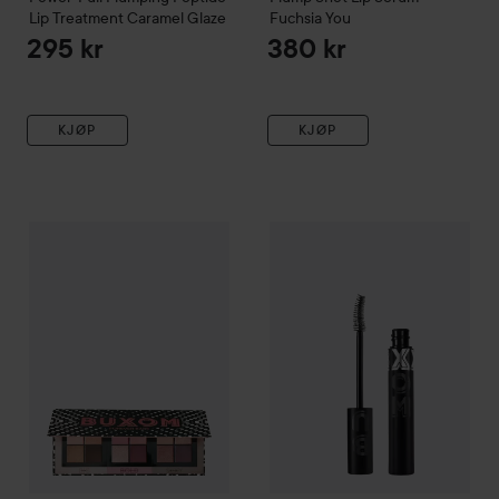
Lip Treatment
Caramel Glaze
Fuchsia You
295 kr
380 kr
KJØP
KJØP
Gave på kjøpet
BUXOM
Eyeshadow Palette Forever Babe
Gave på kjøpet
BUXOM
Lash X
11,4