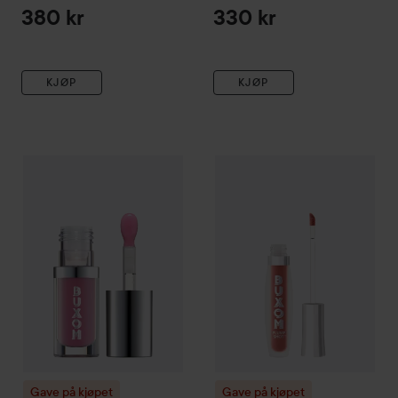
Taupe
380 kr
330 kr
KJØP
KJØP
Gave på kjøpet
BUXOM
Full On Plumping Lip Oil
Gave på kjøpet
BUXOM
Dolly
Plump
315 kr
Gave på kjøpet
Gave på kjøpet