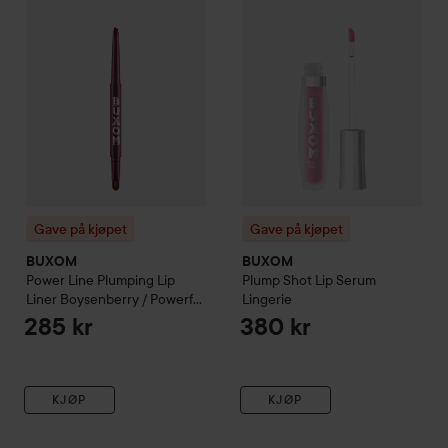
Gave på kjøpet
Gave på kjøpet
BUXOM
BUXOM
Power Line Plumping Lip
Plump Shot Lip Serum
Liner
Boysenberry / Powerful
Lingerie
Plum
285 kr
380 kr
KJØP
KJØP