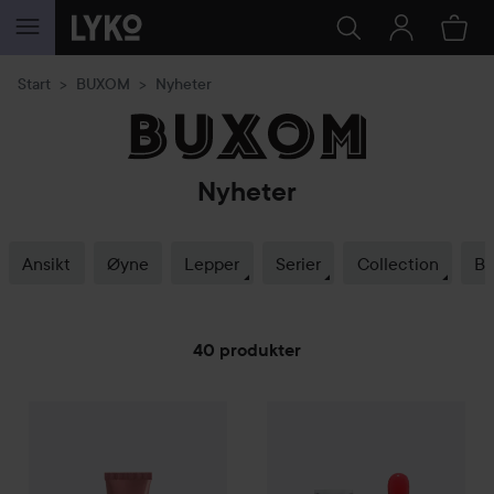
GÅ TIL INNHOLD
Start
BUXOM
Nyheter
Nyheter
Ansikt
Øyne
Lepper
Serier
Collection
Be
40 produkter
Gave på kjøpet
GÅ TIL FILTRE
BUXOM
Power-Full Plumping Peptide Lip Tr
Gave på kjøpet
BUXOM
Full O