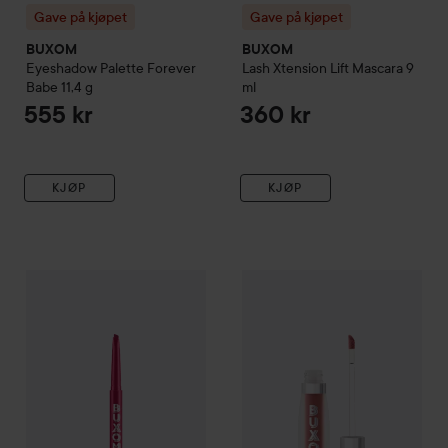
Gave på kjøpet
Gave på kjøpet
BUXOM
BUXOM
Eyeshadow Palette Forever
Lash Xtension Lift Mascara
9
Babe
11,4 g
ml
555 kr
360 kr
KJØP
KJØP
Gave på kjøpet
BUXOM
Power Line Plumping Lip Liner
Gave på kjøpet
BUXOM
Plump
Ruby 