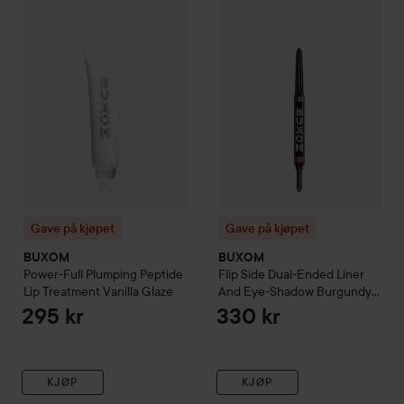
Gave på kjøpet
Gave på kjøpet
BUXOM
BUXOM
Power-Full Plumping Peptide
Flip Side Dual-Ended Liner
Lip Treatment
Vanilla Glaze
And Eye-Shadow
Burgundy
Bestie
295 kr
330 kr
KJØP
KJØP