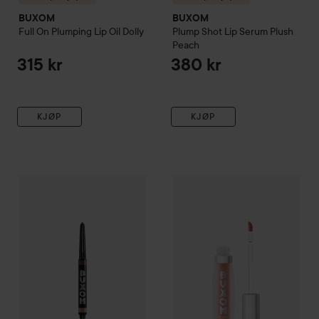
BUXOM
BUXOM
Full On Plumping Lip Oil
Dolly
Plump Shot Lip Serum
Plush
Peach
315 kr
380 kr
KJØP
KJØP
Gave på kjøpet
BUXOM
Flip Side Dual-Ended Liner And Eye
Gave på kjøpet
BUXOM
Plump