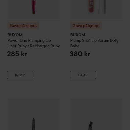
Gave på kjøpet
Gave på kjøpet
BUXOM
BUXOM
Power Line Plumping Lip
Plump Shot Lip Serum
Dolly
Liner
Ruby / Recharged Ruby
Babe
285 kr
380 kr
KJØP
KJØP
Gave på kjøpet
BUXOM
Flip Side Dual-Ended Liner And Eye
Gave på kjøpet
BUXOM
Lash X