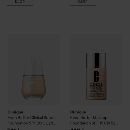
KJØP
KJØP
Clinique
Even Better
Clinical Serum Foundation SPF 20
Clinique
Even Better
Makeup F
CL 28
Clinique
Clinique
Even Better
Clinical Serum
Even Better
Makeup
Foundation SPF 20
CL 28
Foundation SPF 15
CN 52
Ivory
Neutral