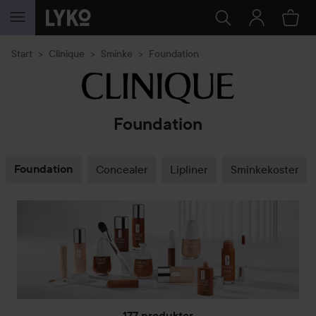
GÅ TIL INNHOLD
Start
Clinique
Sminke
Foundation
Foundation
Foundation
Concealer
Lipliner
Sminkekoster
177 produkter