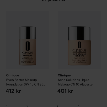
Clinique
GÅ TIL FILTRE
Even Better
Makeup Foundation SPF 15
Clinique
Acne Solutions Liqu
CN 28 Ivory
4
Clinique
Clinique
Even Better
Makeup
Acne Solutions Liquid
Foundation SPF 15
CN 28
Makeup
CN 10 Alabaster
Ivory
412 kr
401 kr