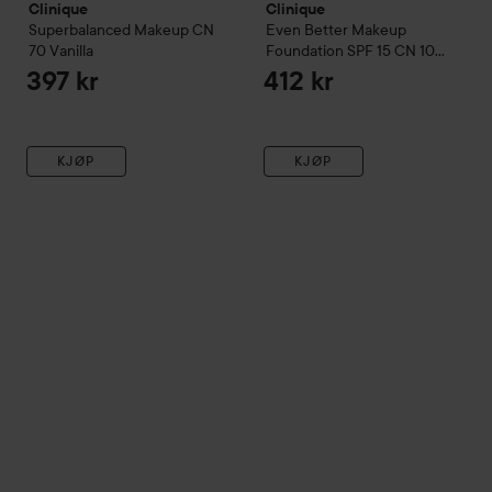
Clinique
Clinique
Superbalanced Makeup CN
Even Better
Makeup
70
Vanilla
Foundation SPF 15
CN 10
Alabaster
397 kr
412 kr
KJØP
KJØP