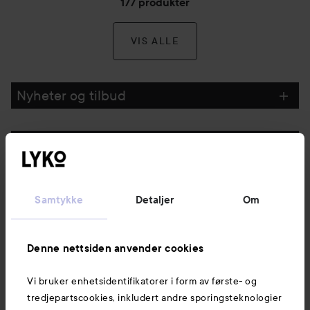
177 produkter
VIS ALLE
Nyheter og tilbud
Følg oss
Kundeservice
Samtykke
Detaljer
Om
Informasjon
Denne nettsiden anvender cookies
Vi bruker enhetsidentifikatorer i form av første- og
Også av interesse
tredjepartscookies, inkludert andre sporingsteknologier