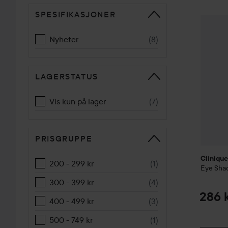
SPESIFIKASJONER
GÅ TIL SORTERE
Cliniqu
Nyheter
(
8
)
LAGERSTATUS
Vis kun på lager
(
7
)
PRISGRUPPE
Clinique
200 - 299 kr
(
1
)
Eye Sha
300 - 399 kr
(
4
)
286 
400 - 499 kr
(
3
)
500 - 749 kr
(
1
)