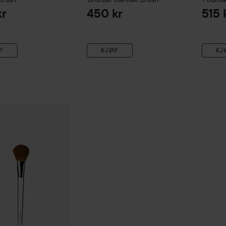
kr
450 kr
515 
P
KJØP
KJ
linique
Blush Brush
399 kr