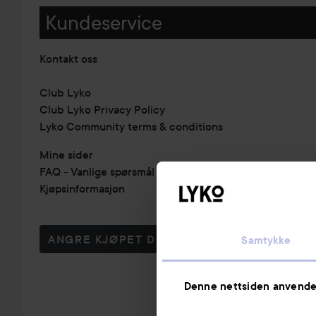
Kundeservice
Kontakt oss
Club Lyko
Club Lyko Privacy Policy
Lyko Community terms & conditions
Mine sider
FAQ - Vanlige spørsmål & svar
Kjøpsinformasjon
ANGRE KJØPET DITT
Samtykke
Denne nettsiden anvende