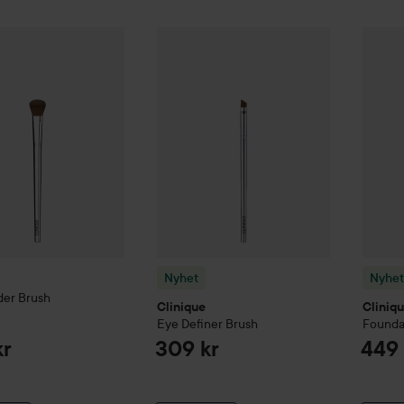
e
Eye Shader Brush
Nyhet
Clinique
Eye Definer Brush
Nyhet
286 kr
309 kr
Nyhet
Nyhet
der Brush
Clinique
Cliniq
Eye Definer Brush
Founda
kr
309 kr
449 