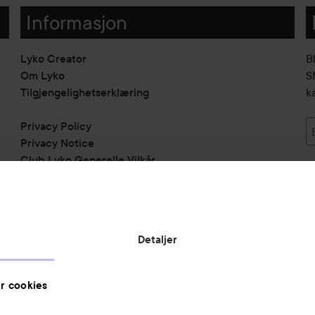
Informasjon
Lyko Creator
B
Om Lyko
SM
Tilgjengelighetserklæring
k
Privacy Policy
Privacy Notice
Club Lyko Generelle Vilkår
Vil du samarbeide med oss?
Jobbe på Lyko
Butikker
Detaljer
Rabattkoder
Helthjem
r cookies
Toppliste