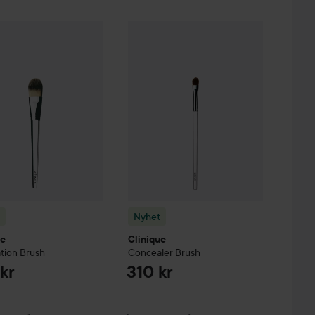
Clinique
Foundation Brush
Nyhet
Clinique
Concealer Brush
449 kr
310 kr
Nyhet
ue
Clinique
tion Brush
Concealer Brush
kr
310 kr