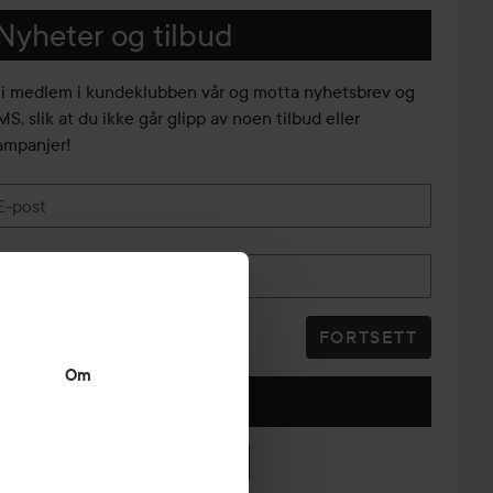
Nyheter og tilbud
li medlem i kundeklubben vår og motta nyhetsbrev og
S, slik at du ikke går glipp av noen tilbud eller
ampanjer!
E-post
Telefonnummer
FORTSETT
Om
Følg oss