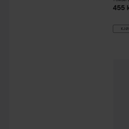
455 
KJØ
Nyhet
C