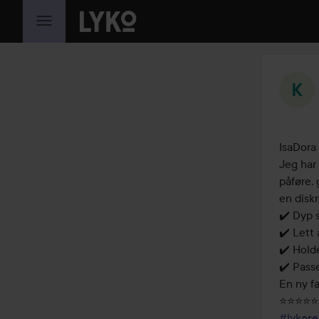
GÅ TIL INNHOLD
IsaDora 
Jeg har 
påføre, 
en disk
✔️ Dyp 
✔️ Lett 
✔️ Holde
✔️ Pass
En ny fa
#lykore