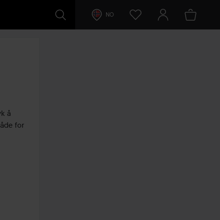
NO
k å 
åde for 