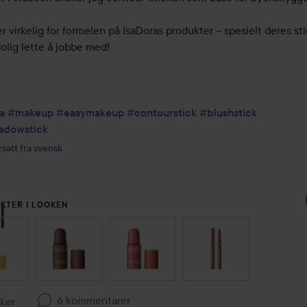
er virkelig for formelen på IsaDoras produkter – spesielt deres sti
rolig lette å jobbe med!

a
#makeup
#easymakeup
#contourstick
#blushstick
adowstick
satt fra svensk
KTER I LOOKEN
OVER SEKSJON
6 kommentarer
iker