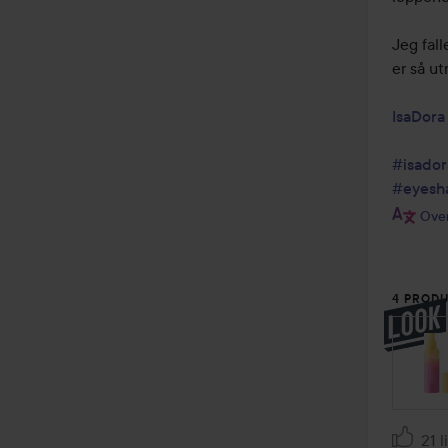
Jeg fall
er så ut
IsaDora
#isador
#eyesh
Over
4 PRODU
HOPP 
21 l