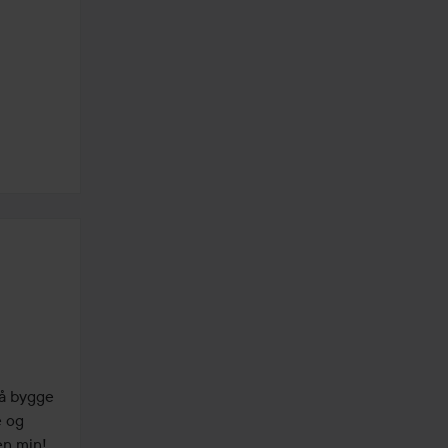
 å bygge 
 og 
n min!
