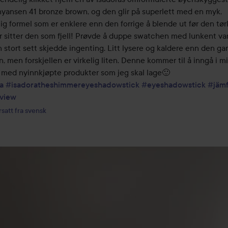
nyansen 41 bronze brown, og den glir på superlett med en myk, 
g formel som er enklere enn den forrige å blende ut før den tørk
r sitter den som fjell! Prøvde å duppe swatchen med lunkent va
 stort sett skjedde ingenting. Litt lysere og kaldere enn den ga
, men forskjellen er virkelig liten. Denne kommer til å inngå i mi
a
#isadoratheshimmereyeshadowstick
#eyeshadowstick
#jämf
view
satt fra svensk