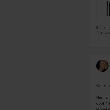
2 li
41 visn
Gullkorn
Her har 
opp! ⭐ 
leppene