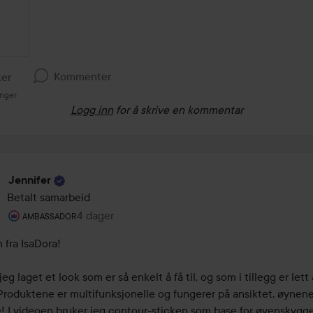
Kommenter
ker
inger
Logg inn
for å skrive en kommentar
Jennifer
Betalt samarbeid
Brukerens rolle: Ambassador.
4 dager
Innlegget ble opprettet 4 dager
AMBASSADOR
 fra IsaDora!

jeg laget et look som er så enkelt å få til, og som i tillegg er lett
Produktene er multifunksjonelle og fungerer på ansiktet, øynene
! I videoen bruker jeg contour-sticken som base for øyenskygge