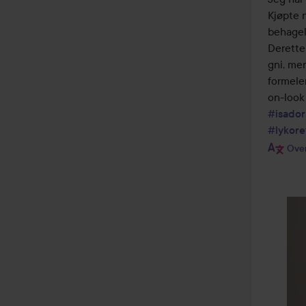
Kjøpte 
behageli
Derette
gni, men
formelen
#isador
#lykore
Over