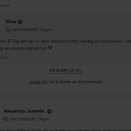
sninger
Eline
Brukerens rolle: Lyko Creator.
2 dager
Kommentaren lades 2 dager
LYKO CREATOR
fin 💕 Og det ser ut som Isadora treffer veldig på contouren - de
lig så creamy og kald ut 🤎
 liker
VIS ELDRE (5 TIL)
Logg inn
for å skrive en kommentar
Alexandra Janheim
Brukerens rolle: Lyko Creator.
5 dager
Innlegget ble opprettet 5 dager
LYKO CREATOR
 endelig klikket hjem en av Isadoras omformulerte øyenskyggestif