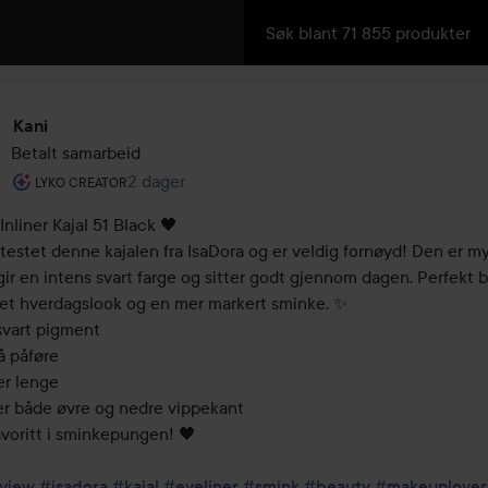
Kani
Betalt samarbeid
Brukerens rolle: Lyko Creator.
2 dager
Innlegget ble opprettet 2 dager
LYKO CREATOR
Inliner Kajal 51 Black 🖤

testet denne kajalen fra IsaDora og er veldig fornøyd! Den er my
gir en intens svart farge og sitter godt gjennom dagen. Perfekt b
ret hverdagslook og en mer markert sminke. ✨

svart pigment

å påføre

r lenge

er både øvre og nedre vippekant

voritt i sminkepungen! 🖤

view
#isadora
#kajal
#eyeliner
#smink
#beauty
#makeuplover