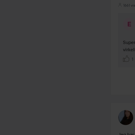
1661 vi
Super
virke
1
Jeg har