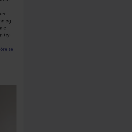
er. 
nn og 
mle 
n try-
örelse