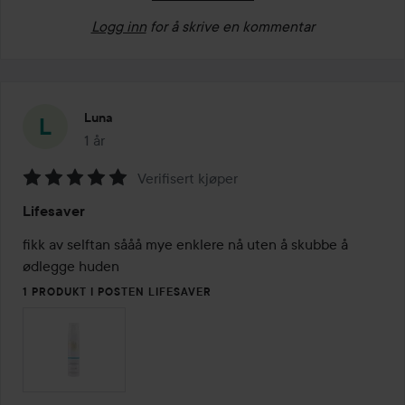
Logg inn
for å skrive en kommentar
Luna
1 år
Innlegget ble opprettet 1 år
Verifisert kjøper
Vurdering:
Lifesaver
5
av
fikk av selftan sååå mye enklere nå uten å skubbe å 
5
ødlegge huden 
1 PRODUKT I POSTEN LIFESAVER