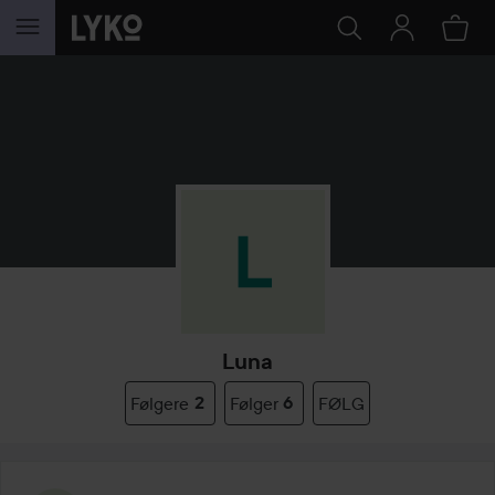
GÅ TIL INNHOLD
Luna
Følgere
2
Følger
6
FØLG