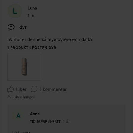
Luna
1 år
Innlegget ble opprettet 1 år
dyr
hvirfor er denne så mye dyrere enn dark?
1 PRODUKT I POSTEN DYR
Liker
1 kommentar
1816 visninger
Anna
Brukerens rolle: Tidligere ansatt.
1 år
Kommentaren lades 1 år
TIDLIGERE ANSATT
Hei Luna,
