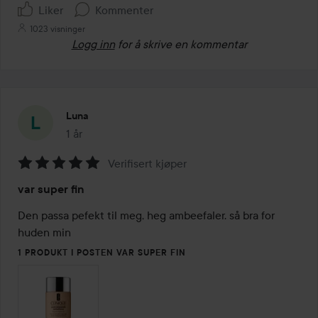
Liker
Kommenter
1023 visninger
Logg inn
for å skrive en kommentar
Luna
1 år
Innlegget ble opprettet 1 år
Verifisert kjøper
Vurdering:
var super fin
5
av
Den passa pefekt til meg, heg ambeefaler. så bra for 
5
huden min
1 PRODUKT I POSTEN VAR SUPER FIN