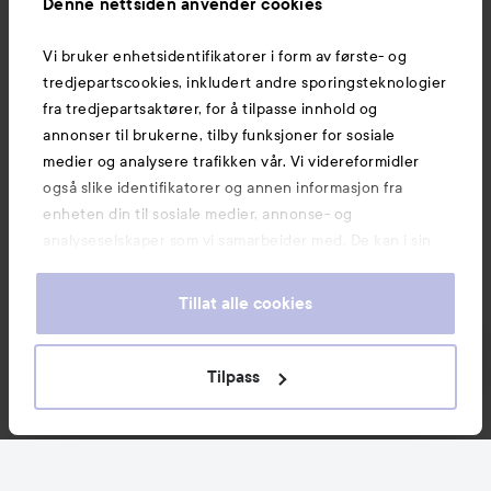
Denne nettsiden anvender cookies
Vi bruker enhetsidentifikatorer i form av første- og
Også av interesse
tredjepartscookies, inkludert andre sporingsteknologier
fra tredjepartsaktører, for å tilpasse innhold og
annonser til brukerne, tilby funksjoner for sosiale
medier og analysere trafikken vår. Vi videreformidler
også slike identifikatorer og annen informasjon fra
enheten din til sosiale medier, annonse- og
analyseselskaper som vi samarbeider med. De kan i sin
tur kombinere denne informasjonen med annen
informasjon som du har oppgitt eller som de har samlet
Tillat alle cookies
inn når du har benyttet tjenestene deres. Du godtar
våre cookies ved å fortsette å bruke nettsiden vår. For
informasjon om hvordan du kan endre innstillingene for
Tilpass
Copyright 2026
cookies, se vår Cookie Policy.
E-handel av Avensia