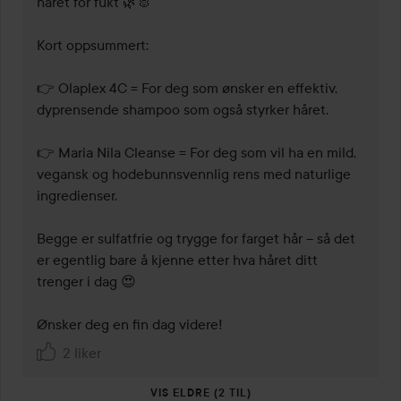
håret for fukt 🌿🐰

Kort oppsummert:

👉 Olaplex 4C = For deg som ønsker en effektiv, 
dyprensende shampoo som også styrker håret.

👉 Maria Nila Cleanse = For deg som vil ha en mild, 
vegansk og hodebunnsvennlig rens med naturlige 
ingredienser.

Begge er sulfatfrie og trygge for farget hår – så det 
er egentlig bare å kjenne etter hva håret ditt 
trenger i dag 😍

Ønsker deg en fin dag videre!
2 liker
VIS ELDRE (2 TIL)