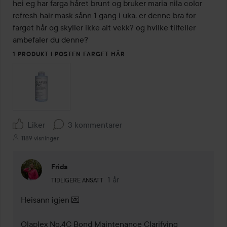
hei eg har farga håret brunt og bruker maria nila color 
refresh hair mask sånn 1 gang i uka. er denne bra for 
farget hår og skyller ikke alt vekk? og hvilke tilfeller 
ambefaler du denne?
1 PRODUKT I POSTEN FARGET HÅR
Liker
3 kommentarer
1189 visninger
Frida
Brukerens rolle: Tidligere ansatt.
1 år
Kommentaren lades 1 år
TIDLIGERE ANSATT
Heisann igjen 💌

Olaplex No.4C Bond Maintenance Clarifying 