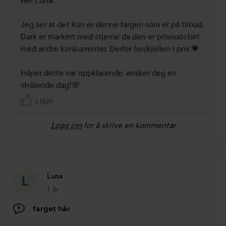
Jeg ser at det kun er denne fargen som er på tilbud. 
Dark er markert med stjerne da den er prismatchet 
med andre konkurrenter. Derfor forskjellen i pris 💗

Håper dette var oppklarende. ønsker deg en 
strålende dag!🌸
Liker
Logg inn
for å skrive en kommentar
Luna
1 år
Innlegget ble opprettet 1 år
farget hår