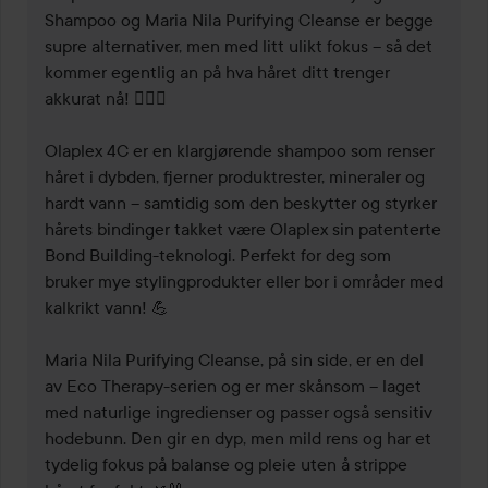
Shampoo og Maria Nila Purifying Cleanse er begge 
supre alternativer, men med litt ulikt fokus – så det 
kommer egentlig an på hva håret ditt trenger 
akkurat nå! 💆‍♀️✨

Olaplex 4C er en klargjørende shampoo som renser 
håret i dybden, fjerner produktrester, mineraler og 
hardt vann – samtidig som den beskytter og styrker 
hårets bindinger takket være Olaplex sin patenterte 
Bond Building-teknologi. Perfekt for deg som 
bruker mye stylingprodukter eller bor i områder med 
kalkrikt vann! 💪

Maria Nila Purifying Cleanse, på sin side, er en del 
av Eco Therapy-serien og er mer skånsom – laget 
med naturlige ingredienser og passer også sensitiv 
hodebunn. Den gir en dyp, men mild rens og har et 
tydelig fokus på balanse og pleie uten å strippe 