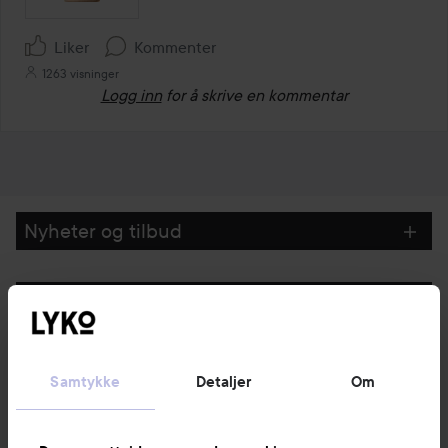
Liker
Kommenter
1263 visninger
Logg inn
for å skrive en kommentar
Nyheter og tilbud
Følg oss
Kundeservice
Samtykke
Detaljer
Om
Informasjon