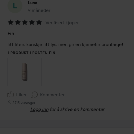
Luna
9 måneder
Innlegget ble opprettet 9 måneder
Verifisert kjøper
Vurdering:
Fin
5
av
litt liten, kanskje litt lys, men gir en kjemefin brunfarge!
5
1 PRODUKT I POSTEN FIN
Liker
Kommenter
3715 visninger
Logg inn
for å skrive en kommentar