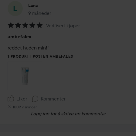
Luna
9 måneder
Innlegget ble opprettet 9 måneder
Verifisert kjøper
Vurdering:
ambefales
5
av
reddet huden min!! 
5
1 PRODUKT I POSTEN AMBEFALES
Liker
Kommenter
1009 visninger
Logg inn
for å skrive en kommentar