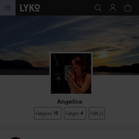
GÅ TIL INNHOLD
Angelica
Følgere
15
Følger
4
FØLG