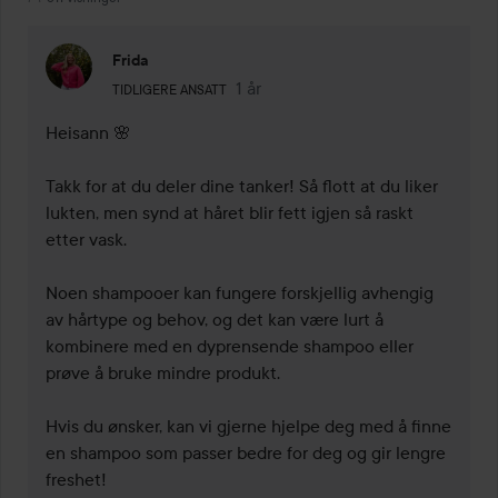
Frida
Brukerens rolle: Tidligere ansatt.
1 år
Kommentaren lades 1 år
TIDLIGERE ANSATT
Heisann 🌸

Takk for at du deler dine tanker! Så flott at du liker 
lukten, men synd at håret blir fett igjen så raskt 
etter vask.

Noen shampooer kan fungere forskjellig avhengig 
av hårtype og behov, og det kan være lurt å 
kombinere med en dyprensende shampoo eller 
prøve å bruke mindre produkt.

Hvis du ønsker, kan vi gjerne hjelpe deg med å finne 
en shampoo som passer bedre for deg og gir lengre 
freshet!
