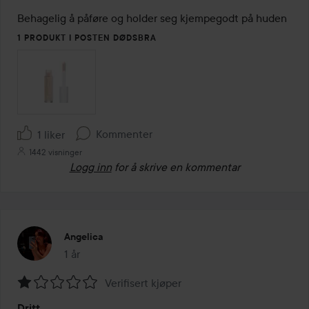
av
Behagelig å påføre og holder seg kjempegodt på huden
5
1 PRODUKT I POSTEN DØDSBRA
Kommenter
1 liker
1442 visninger
Logg inn
for å skrive en kommentar
Angelica
1 år
Innlegget ble opprettet 1 år
Verifisert kjøper
Vurdering:
Dritt