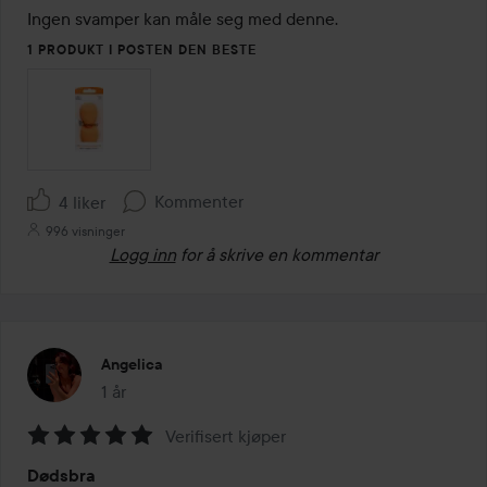
av
Ingen svamper kan måle seg med denne.
5
1 PRODUKT I POSTEN DEN BESTE
Kommenter
4 liker
996 visninger
Logg inn
for å skrive en kommentar
Angelica
1 år
Innlegget ble opprettet 1 år
Verifisert kjøper
Vurdering:
Dødsbra
5