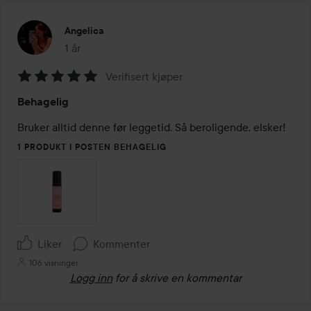
Angelica
1 år
Innlegget ble opprettet 1 år
Verifisert kjøper
Vurdering:
Behagelig
5
av
Bruker alltid denne før leggetid. Så beroligende, elsker!
5
1 PRODUKT I POSTEN BEHAGELIG
Liker
Kommenter
106 visninger
Logg inn
for å skrive en kommentar