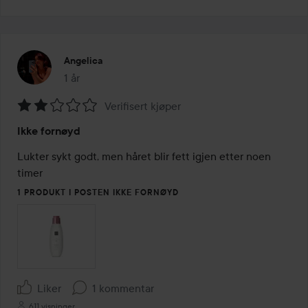
Angelica
1 år
Innlegget ble opprettet 1 år
Verifisert kjøper
Vurdering:
Ikke fornøyd
2
av
Lukter sykt godt, men håret blir fett igjen etter noen 
5
timer
1 PRODUKT I POSTEN IKKE FORNØYD
Liker
1 kommentar
611 visninger