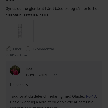
1
av
Synes denne gjorde at håret både ble og så mer fett ut
5
1 PRODUKT I POSTEN DRITT
Liker
1 kommentar
816 visninger
Frida
Brukerens rolle: Tidligere ansatt.
1 år
Kommentaren lades 1 år
TIDLIGERE ANSATT
Heisann 💌

Takk for at du deler din erfaring med Olaplex 
No.4D
. 
Det er kjedelig å høre at du opplevde at håret ble 
mer fett enn ønsket etter bruk.
