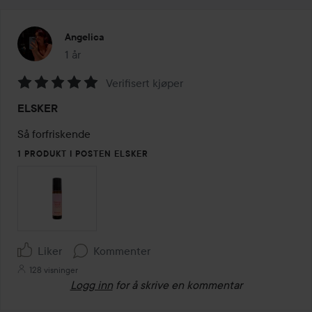
Angelica
1 år
Innlegget ble opprettet 1 år
Verifisert kjøper
Vurdering:
ELSKER
5
av
Så forfriskende
5
1 PRODUKT I POSTEN ELSKER
Liker
Kommenter
128 visninger
Logg inn
for å skrive en kommentar