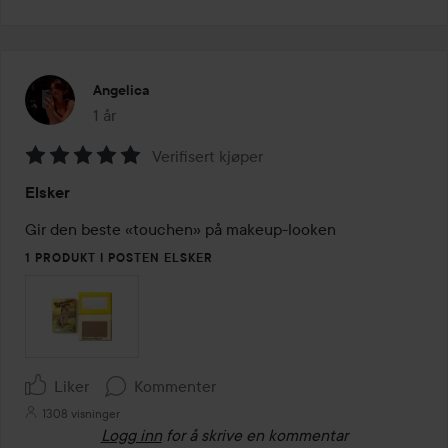
Angelica
1 år
Innlegget ble opprettet 1 år
Verifisert kjøper
Vurdering:
Elsker
5
av
Gir den beste «touchen» på makeup-looken
5
1 PRODUKT I POSTEN ELSKER
Liker
Kommenter
1308 visninger
Logg inn
for å skrive en kommentar