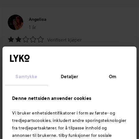
Angelica
1 år
Innlegget ble opprettet 1 år
Verifisert kjøper
Vurdering:
Lav effekt
2
av
Både lukter og smaker godt, men får veldig tørre lepper 
5
av den
Samtykke
Detaljer
Om
1 PRODUKT I POSTEN LAV EFFEKT
Denne nettsiden anvender cookies
Vi bruker enhetsidentifikatorer i form av første- og
tredjepartscookies, inkludert andre sporingsteknologier
Liker
1 kommentar
fra tredjepartsaktører, for å tilpasse innhold og
852 visninger
annonser til brukerne, tilby funksjoner for sosiale