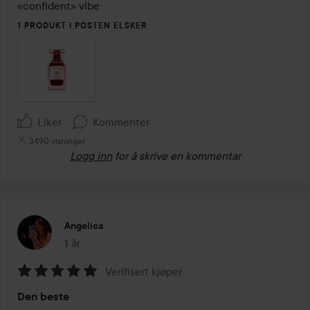
«confident» vibe
1 PRODUKT I POSTEN ELSKER
Liker
Kommenter
3490 visninger
Logg inn
for å skrive en kommentar
Angelica
1 år
Innlegget ble opprettet 1 år
Verifisert kjøper
Vurdering:
Den beste
5