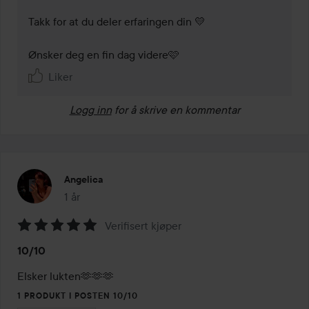
Takk for at du deler erfaringen din 💛

Ønsker deg en fin dag videre🩷
Liker
Logg inn
for å skrive en kommentar
Angelica
1 år
Innlegget ble opprettet 1 år
Verifisert kjøper
Vurdering:
10/10
5
av
Elsker lukten🫶🫶🫶
5
1 PRODUKT I POSTEN 10/10