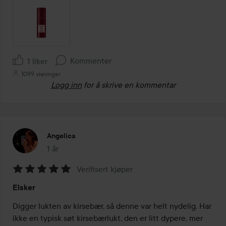
Kommenter
1 liker
1099 visninger
Logg inn
for å skrive en kommentar
Angelica
1 år
Innlegget ble opprettet 1 år
Verifisert kjøper
Vurdering:
Elsker
5
av
Digger lukten av kirsebær, så denne var helt nydelig. Har 
5
ikke en typisk søt kirsebærlukt, den er litt dypere, mer 