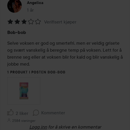
Angelica
1 år
Innlegget ble opprettet 1 år
Verifisert kjøper
Vurdering:
Bob-bob
3
av
Selve voksen er god og smertefri, men er veldig grisete 
5
og svært vanskelig å beregne temp på voksen. Lett for å 
brenne seg eller at voksen blir for kald og blir vanskelig å 
jobbe med.
1 PRODUKT I POSTEN BOB-BOB
Kommenter
2 liker
2584 visninger
Logg inn
for å skrive en kommentar