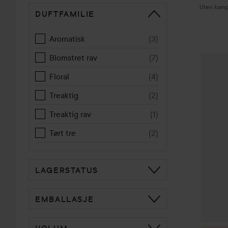
Uten kamp
DUFTFAMILIE
Aromatisk
(
3
)
Blomstret rav
(
7
)
Combo 
Floral
(
4
)
Treaktig
(
2
)
Treaktig rav
(
1
)
Tørt tre
(
2
)
LAGERSTATUS
EMBALLASJE
VOLUM