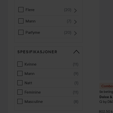
Combo 
Flere
(
20
)
Mann
(
7
)
Parfyme
(
20
)
SPESIFIKASJONER
Kvinne
(
11
)
Mann
(
9
)
Natt
(
1
)
Combo 
Se betin
Feminine
(
11
)
Dolce &
Masculine
(
8
)
Q by D&
802,50 k