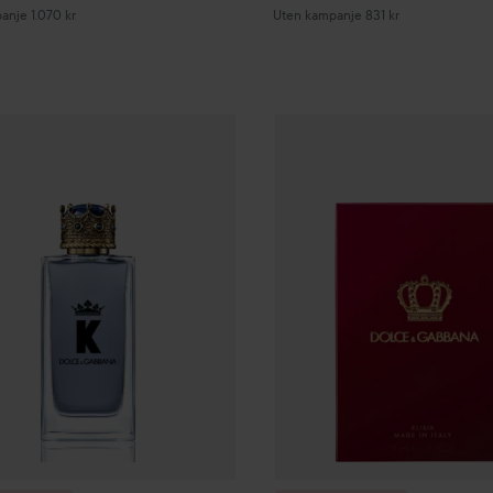
anje 1.070 kr
Uten kampanje 831 kr
Deal 25%
Dolce & Gabbana
K by Dolce & Gabbana Eau de Toilett
Combo Deal 25%
Dolce & G