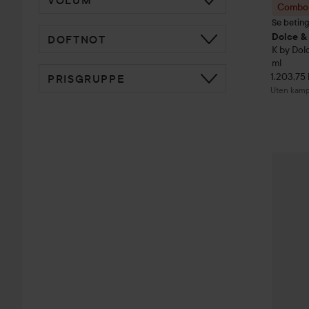
Combo 
Se betin
Dolce &
DOFTNOT
K by Dol
ml
1.203,75 
PRISGRUPPE
Uten kamp
Combo 