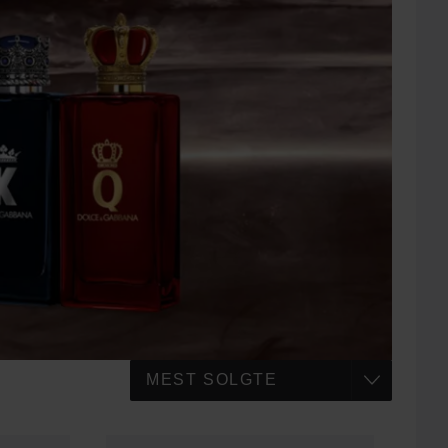
 kr
623,25 