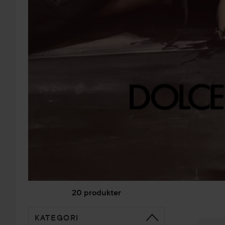
20 produkter
KATEGORI
GÅ TIL SORTERE