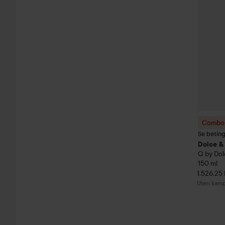
Combo 
Se betin
Dolce &
Q by Dol
150 ml
1.526,25 
Uten kamp