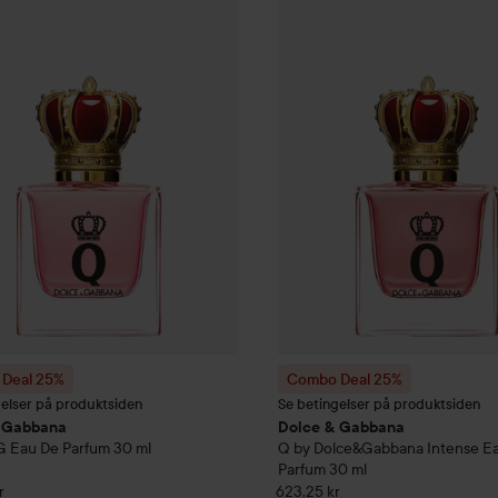
Deal 25%
Dolce & Gabbana
Q by D&G Eau De Parfum
Combo Deal 25%
30 ml
Dolce & G
Uten kampan
Deal 25%
Combo Deal 25%
gelser på produktsiden
Se betingelser på produktsiden
 Gabbana
Dolce & Gabbana
G Eau De Parfum
30 ml
Q by Dolce&Gabbana Intense E
Parfum
30 ml
r
623,25 kr