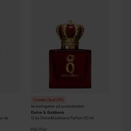
abbana
Q by Dolce&Gabbana Intense Eau de Parfum
Combo Deal 25%
Dolce & Gabbana
Q by Dolce&G
30 ml
je 1.070 kr
Uten kampanje
Combo Deal 25%
Se betingelser på produktsiden
Dolce & Gabbana
au de
Q by Dolce&Gabbana Parfum
30 ml
933,75 kr