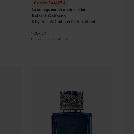
Combo Deal 25%
Se betingelser på produktsiden
Dolce & Gabbana
K by Dolce&Gabbana Parfum
50 ml
1.087,50 kr
Uten kampanje 1.450 kr
1.335 kr
abbana
K By Dolce & Gabbana Eau De Parfum
Combo Deal 25%
Dolce & Gabbana
100 ml
K by Dolce&Ga
Uten kampanje 1.780 kr