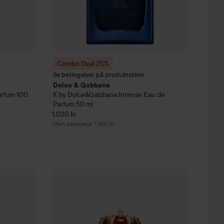
Combo Deal 25%
Se betingelser på produktsiden
Dolce & Gabbana
arfum
100
K by Dolce&Gabbana Intense Eau de
Parfum
50 ml
1.020 kr
Uten kampanje 1.360 kr
1.526,25 kr
1.136,25 kr
efill
abbana
150 ml
Q by D&G Eau De Parfum
Combo Deal 25%
50 ml
Dolce & Gabbana
Q by Dolce&G
Uten kampanje 2.035 kr
Uten kampanje 1.515 kr