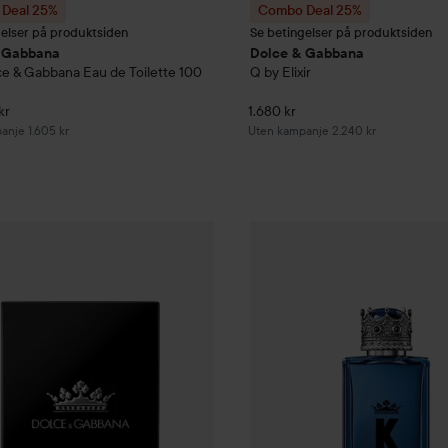
Deal 25%
Combo Deal 25%
gelser på produktsiden
Se betingelser på produktsiden
 Gabbana
Dolce & Gabbana
ce & Gabbana Eau de Toilette
100
Q by Elixir
kr
1.680 kr
anje 1.605 kr
Uten kampanje 2.240 kr
1.447,50 kr
Deal 25%
Dolce & Gabbana
K by Elixir
Combo Deal 25%
50 stk
Dolce & G
Uten kampanje 1.930 kr