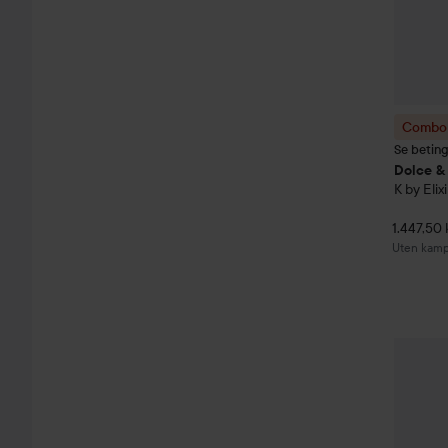
Combo 
Se betin
Dolce &
K by Elixi
1.447,50 
Uten kamp
Combo 