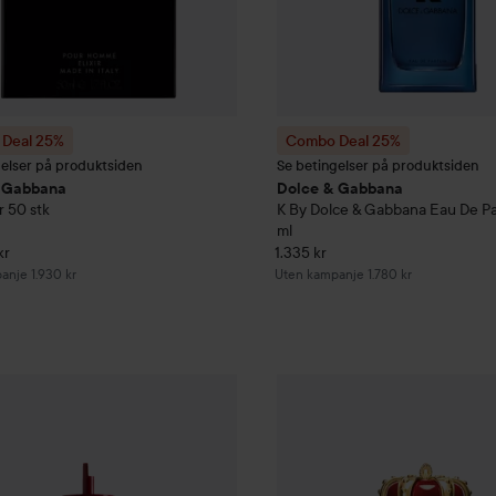
Deal 25%
Combo Deal 25%
gelser på produktsiden
Se betingelser på produktsiden
 Gabbana
Dolce & Gabbana
r
50 stk
K By Dolce & Gabbana Eau De P
ml
kr
1.335 kr
anje 1.930 kr
Uten kampanje 1.780 kr
Deal 25%
Dolce & Gabbana
Q by Dolce&Gabbana Eau de Parfum R
Combo Deal 25%
Dolce & G