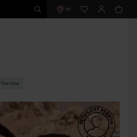
NO
The One