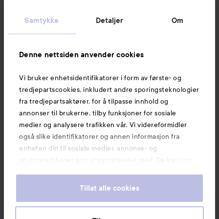
Kundeservice
Samtykke
Detaljer
Om
Informasjon
Denne nettsiden anvender cookies
Vi bruker enhetsidentifikatorer i form av første- og
Også av interesse
tredjepartscookies, inkludert andre sporingsteknologier
fra tredjepartsaktører, for å tilpasse innhold og
annonser til brukerne, tilby funksjoner for sosiale
medier og analysere trafikken vår. Vi videreformidler
også slike identifikatorer og annen informasjon fra
enheten din til sosiale medier, annonse- og
analyseselskaper som vi samarbeider med. De kan i sin
tur kombinere denne informasjonen med annen
informasjon som du har oppgitt eller som de har samlet
Tillat alle cookies
inn når du har benyttet tjenestene deres. Du godtar
våre cookies ved å fortsette å bruke nettsiden vår. For
informasjon om hvordan du kan endre innstillingene for