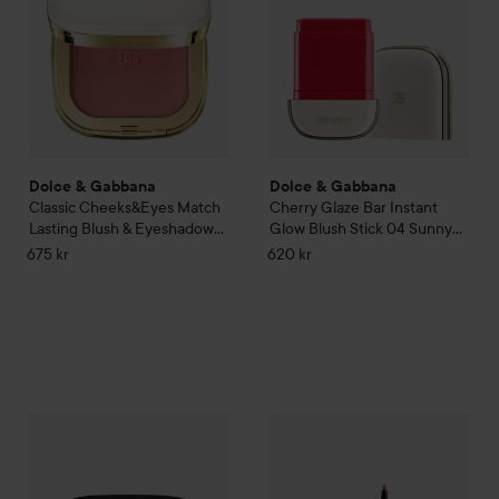
Dolce & Gabbana
Dolce & Gabbana
Classic
Cheeks&Eyes Match
Cherry Glaze Bar Instant
Lasting Blush & Eyeshadow
Glow Blush Stick
04 Sunny
Powder
01 Blissful Mauve
Red
675 kr
620 kr
Dolce & Gabbana
Classic
Face&Eyes Match Lasting Bronzer
Dolce & Gabbana
Bold
Kiss My