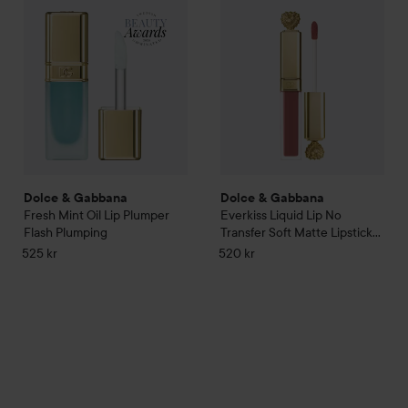
Dolce & Gabbana
Dolce & Gabbana
Fresh
Mint Oil Lip Plumper
Everkiss Liquid Lip No
Flash Plumping
Transfer Soft Matte Lipstick
105 Respect
525 kr
520 kr