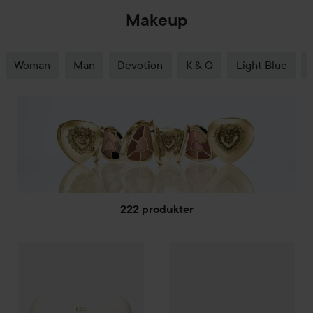
Makeup
Woman
Man
Devotion
K & Q
Light Blue
222 produkter
Dolce & Gabbana
GÅ TIL FILTRE
Classic
Cheeks&Eyes Match Lasting Blush
Dolce & Gabbana
Cherry Glaz