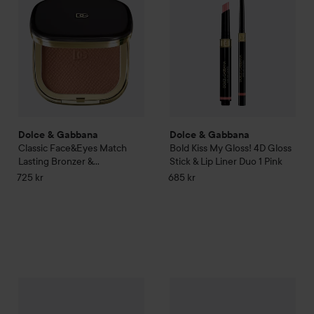
Dolce & Gabbana
Dolce & Gabbana
Classic
Face&Eyes Match
Bold
Kiss My Gloss! 4D Gloss
Lasting Bronzer &
Stick & Lip Liner Duo
1 Pink
Eyeshadow Powder
03
725 kr
685 kr
Medium
Dolce & Gabbana
Fresh
Mint Oil Lip Plumper Flash Plumping
Dolce & Gabbana
Everkiss Liq