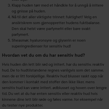
Klapp huden tørr med et håndkle for å unngå å irritere
og gnisse på huden.
Nå til det aller viktigste trinnet: fuktighet! Velg en
ansiktskrem som gjenoppretter hudens fuktbalanse.
Den skal helst være parfymefri eller bare svakt
parfymert.
Sheasmør, hyaluronsyre og glyserin er noen
superingredienser for sensitiv hud!
Hvordan vet du om du har sensitiv hud?
Hvis huden din lett blir rød og irritert, har du sensitiv, reaktiv
hud. De to hudtilstandene regnes vanligvis som det samme,
men de er litt forskjellige. Reaktiv hud blusser raskt opp når
den kommer i kontakt med stoffer den ikke liker, mens
sensitiv hud kan være irritert, ødblusset og hoven over lengre
tid. Du vet at du har enten sensitiv eller reaktiv hud hvis
kinnene dine lett blir røde og føles varme, for eksempel når
du tester nye produkter.