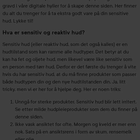
gravd i våre digitale hyller for å skape denne siden. Her finner
du alt du trenger for å ta ekstra godt vare på din sensitive
hud. Lykke til!
Hva er sensitiv og reaktiv hud?
Sensitiv hud (eller reaktiv hud, som det også kalles) er en
hudtilstand som kan ramme alle hudtyper. Det betyr at du
kan ha fet og oljete hud, men likevel være like sensitiv som
en person med tørr hud. Derfor er det første du trenger å vite
hvis du har sensitiv hud, at du må finne produkter som passer
både hudtypen din og den nye hudtilstanden din. Ja, litt
tricky, men vi er her for å hjelpe deg. Her er noen triks:
Unngå for sterke produkter. Sensitiv hud blir lett irritert.
Se etter milde hudpleieprodukter som dem du finner på
denne siden.
Ikke vask ansiktet for ofte. Morgen og kveld er mer enn
nok. Sats på en ansiktsrens i form av skum, rensemelk
eller olje.