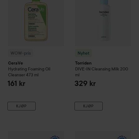
WOW-pris
Nyhet
CeraVe
Torriden
Hydrating Foaming Oil
DIVE-IN
Cleansing Milk
200
Cleanser
473 ml
ml
161 kr
329 kr
KJØP
KJØP
WOW-pris
La Roche-Posay
Toleriane
WOW-pris
Cleanser
La Roche-Posay
200 ml
Eff
198 kr