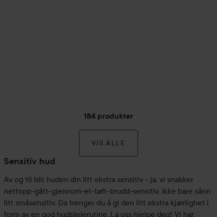
184 produkter
VIS ALLE
Sensitiv hud
Av og til blir huden din litt ekstra sensitiv - ja, vi snakker
nettopp-gått-gjennom-et-tøft-brudd-sensitiv, ikke bare sånn
litt småsensitiv. Da trenger du å gi den litt ekstra kjærlighet i
form av en god hudpleierutine. La oss hjelpe deg! Vi har