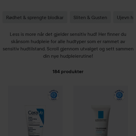
Rødhet & sprengte blodkar
Sliten & Gusten
Ujevn h
Less is more når det gjelder sensitiv hud! Her finner du
skånsom hudpleie for alle hudtyper som er rammet av
sensitiv hudtilstand. Scroll gjennom utvalget og sett sammen
din nye hudpleierutine!
184 produkter
WOW-pris
GÅ TIL FILTRE
CeraVe
Facial Moisturising Lotion
WOW-pris
La Roche-Posay
52 ml
Tol
129 kr