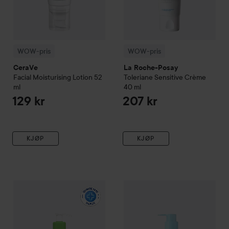
WOW-pris
WOW-pris
CeraVe
La Roche-Posay
Facial Moisturising Lotion
52
Toleriane
Sensitive Crème
ml
40 ml
129 kr
207 kr
KJØP
KJØP
WOW-pris
CeraVe
Hydrating Foaming Oil Cleanser
Nyhet
Torriden
DIVE-IN
473 ml
Cleansi
161 k