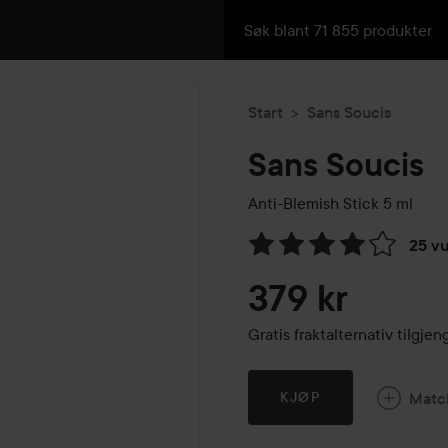
Start
Sans Soucis
Sans Soucis
Anti-Blemish Stick
5 ml
25 v
Gå til Vurderinger & anmelde
379 kr
Gratis fraktalternativ tilgj
Matc
KJØP