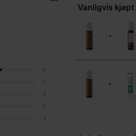
Vanligvis kjø
11
7
4
2
1