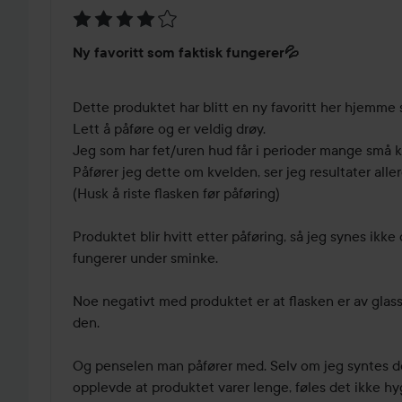
Vurdering:
Ny favoritt som faktisk fungerer💦
4
av
5
Dette produktet har blitt en ny favoritt her hjemme s
Lett å påføre og er veldig drøy. 

Jeg som har fet/uren hud får i perioder mange små kvi
Påfører jeg dette om kvelden, ser jeg resultater all
(Husk å riste flasken før påføring) 

Produktet blir hvitt etter påføring, så jeg synes ikke
fungerer under sminke. 

Noe negativt med produktet er at flasken er av glass 
den. 

Og penselen man påfører med. Selv om jeg syntes det
opplevde at produktet varer lenge, føles det ikke hy