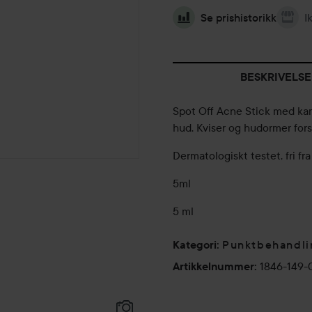
Se prishistorikk
I
BESKRIVELSE
Spot Off Acne Stick med kam
hud. Kviser og hudormer fors
Dermatologiskt testet, fri fr
5ml
5 ml
Punktbehandli
Kategori
:
1846-149-
Artikkelnummer
: