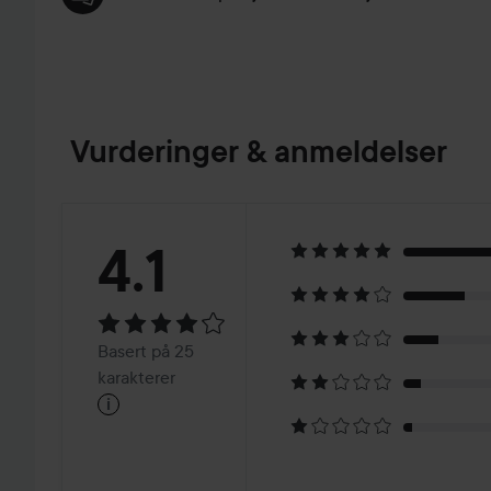
Vurderinger & anmeldelser
Vurdering:
4.1
4.1
Basert
Basert på 25
på
karakterer
i
25