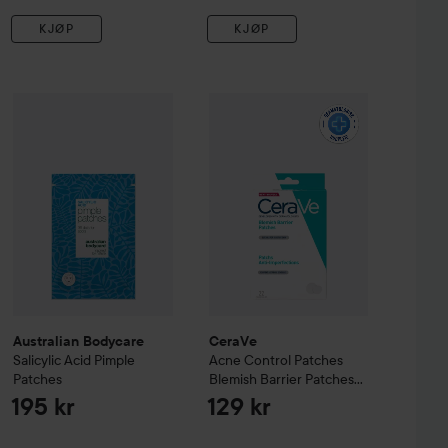
KJØP
KJØP
ransparent Anti-Blemish Dots, 24 patches
Australian Bodycare
Salicylic Acid Pimple Patches
CeraVe
Acne Control Patches
3 g
Blem
55 kr
195 kr
Australian Bodycare
CeraVe
Salicylic Acid Pimple
Acne Control Patches
Patches
Blemish Barrier Patches
22 stk
195 kr
129 kr