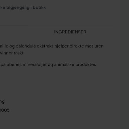
kke tilgjengelig i butikk
INGREDIENSER
ille og calendula ekstrakt hjelper direkte mot uren
vinner raskt.
a parabener, mineraloljer og animalske produkter.
ng
0005