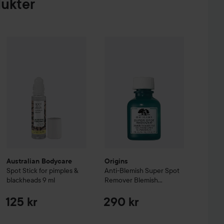
dukter
t Away Cleansing Oil
Australian Bodycare
150 ml
Spot Stick for pimples & blackheads
Origins
Anti-Blemish
Super Spot Re
9 ml
199 kr
1
Australian Bodycare
Origins
Spot Stick for pimples &
Anti-Blemish
Super Spot
blackheads
9 ml
Remover Blemish
Treatment Gel
10 ml
125 kr
290 kr