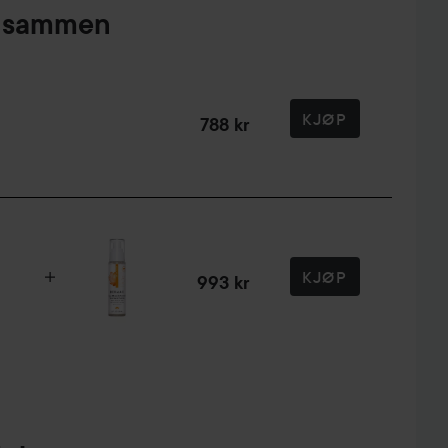
pt sammen
KJØP
788 kr
KJØP
993 kr