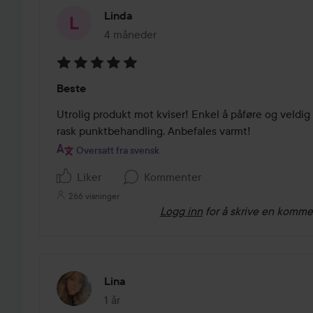
Linda
4 måneder
Innlegget ble opprettet 4 måneder
Vurdering:
Beste
5
av
Utrolig produkt mot kviser! Enkel å påføre og veldig 
5
rask punktbehandling. Anbefales varmt!
Oversatt fra svensk
Liker
Kommenter
266 visninger
Logg inn
for å skrive en komme
Lina
1 år
Innlegget ble opprettet 1 år