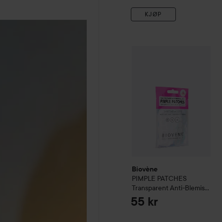
KJØP
Biovène
PIMPLE PATCHES T
Biovène
PIMPLE PATCHES
Transparent Anti-Blemish
Dots, 24 patches
3 g
55 kr