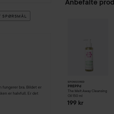
Anbefalte pro
ET SPØRSMÅL
PREPPd
The Mel
SPONSORED
SPONSORED
PREPPd
fungerer bra. Bildet er 
The Melt Away Cleansing
en er halvfull. Er det 
Oil
150 ml
199 kr