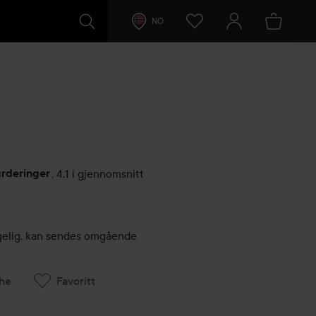
NO
urderinger
,
4.1 i gjennomsnitt
lser
engelig, kan sendes omgående
he
Favoritt