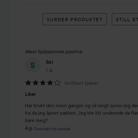
karakterer
VURDER PRODUKTET
STILL 
Mest hjelpsomme positive
Siri
1 år
Innlegget ble opprettet 1 år
Verifisert kjøper
Vurdering:
Liker
4
av
Har brukt den noen ganger, og så langt synes jeg den 
5
fra da jeg åpnet pakken. Jeg ble litt undrende da flask
bare meg?
Oversatt fra svensk