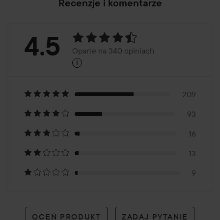
Recenzje i komentarze
Ocena:
4.5
Oparte na 340 opiniach
i
4.5
Oparte
na
209
93
340
16
opiniach
13
9
OCEŃ PRODUKT
ZADAJ PYTANIE