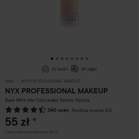
62 look'i
69 zdjęć
Start
NYX PROFESSIONAL MAKEUP
NYX PROFESSIONAL MAKEUP
Bare With Me Concealer Serum
Vanilla
340 ocen
,
Średnia ocena: 4.5
Przejdź do Recenzje i komentarze
55 zł
*
Zalecana cena 69 zł
Cena rekomendowana 69 zł