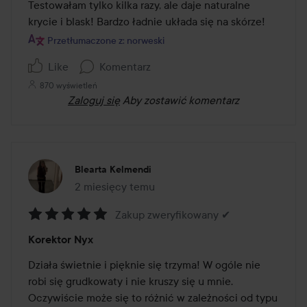
z
Testowałam tylko kilka razy, ale daje naturalne 
5
krycie i blask! Bardzo ładnie układa się na skórze!
Przetłumaczone z: norweski
Like
Komentarz
870 wyświetleń
Zaloguj się
Aby zostawić komentarz
Blearta Kelmendi
2 miesięcy temu
Post został utworzony 2 miesięcy temu
Zakup zweryfikowany ✔
Ocena:
Korektor Nyx
5
z
Działa świetnie i pięknie się trzyma! W ogóle nie 
5
robi się grudkowaty i nie kruszy się u mnie. 
Oczywiście może się to różnić w zależności od typu 