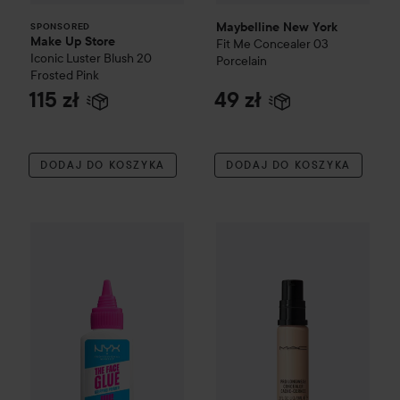
Maybelline New York
SPONSORED
Make Up Store
Fit Me
Concealer
03
Iconic Luster Blush
20
Porcelain
Frosted Pink
115 zł
49 zł
DODAJ DO KOSZYKA
DODAJ DO KOSZYKA
WOW-cena
NYX PROFESSIONAL MAKEUP
MAC Cosmetics
The Face Glue P
Pro Longwea