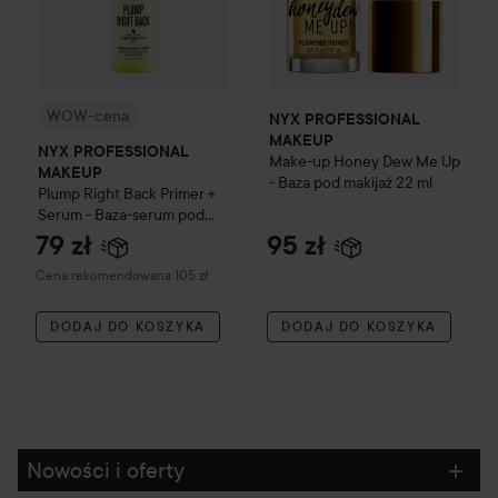
WOW-cena
NYX PROFESSIONAL
MAKEUP
NYX PROFESSIONAL
Make-up Honey Dew Me Up
MAKEUP
- Baza pod makijaż
22 ml
Plump Right Back Primer +
Serum - Baza-serum pod
makijaż
30 ml
79 zł
95 zł
Zalecana cena 105 zł
Cena rekomendowana 105 zł
DODAJ DO KOSZYKA
DODAJ DO KOSZYKA
Nowości i oferty