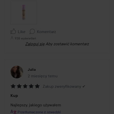
Like
Komentarz
938 wyświetleń
Zaloguj się
Aby zostawić komentarz
Julia
2 miesięcy temu
Post został utworzony 2 miesięcy temu
Zakup zweryfikowany ✔
Ocena:
Kup
5
z
Najlepszy, jakiego używałem
5
Przetłumaczone z: szwedzki