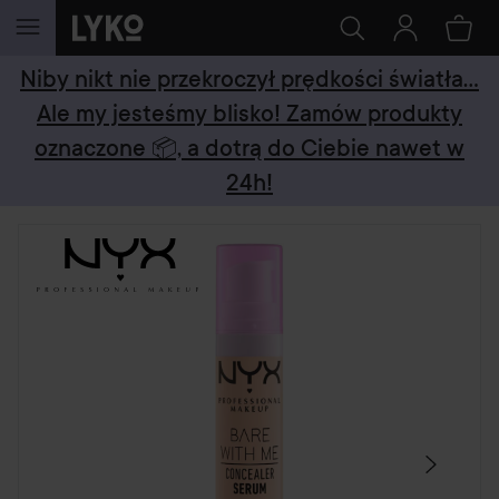
PRZEJDŹ DO TREŚCI
Niby nikt nie przekroczył prędkości światła...
Ale my jesteśmy blisko! Zamów produkty
oznaczone 📦, a dotrą do Ciebie nawet w
24h!
POMIŃ SEKCJĘ