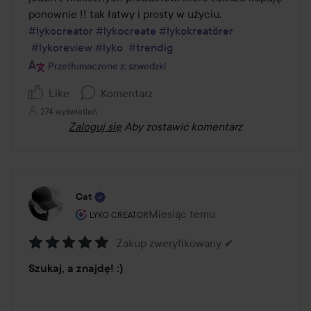
5
ponownie !! tak łatwy i prosty w użyciu. 
#lykocreator
#lykocreate
#lykokreatörer
#lykoreview
#lyko
#trendig
Przetłumaczone z: szwedzki
Like
Komentarz
274 wyświetleń
Zaloguj się
Aby zostawić komentarz
Cat
Rola użytkownika: Lyko Creator.
Miesiąc temu
Post został utworzony Miesiąc t
LYKO CREATOR
Zakup zweryfikowany ✔
Ocena:
Szukaj, a znajdę! :)
5
z
5