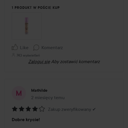
1 PRODUKT W POŚCIE KUP
Like
Komentarz
743 wyświetleń
Zaloguj się
Aby zostawić komentarz
Mathilde
2 miesięcy temu
Post został utworzony 2 miesięcy temu
Zakup zweryfikowany ✔
Ocena:
Dobre krycie!
4