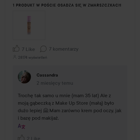
1 PRODUKT W POŚCIE OSADZA SIĘ W ZMARSZCZKACH
7 komentarzy
7 Like
28174 wyświetleń
Cassandra
2 miesięcy temu
Komentarz został dodany 2 miesięcy temu
Trochę tak samo u mnie (mam 35 lat) Ale z 
moją gąbeczką z Make Up Store (małą) było 
dużo lepiej 🤗 Mam zarówno krem pod oczy, jak 
i bazę pod makijaż.
2 Like