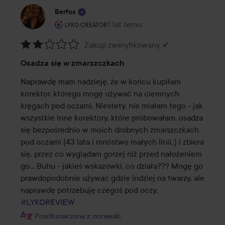
Berfos
Rola użytkownika: Lyko Creator.
1 lat temu
Post został utworzony 1 lat temu
LYKO CREATOR
Zakup zweryfikowany ✔
Ocena:
Osadza się w zmarszczkach
2
z
Naprawdę mam nadzieję, że w końcu kupiłam 
5
korektor, którego mogę używać na ciemnych 
kręgach pod oczami. Niestety, nie miałam tego - jak 
wszystkie inne korektory, które próbowałam, osadza 
się bezpośrednio w moich drobnych zmarszczkach 
pod oczami (43 lata i mnóstwo małych linii..) i zbiera 
się, przez co wyglądam gorzej niż przed nałożeniem 
go… Buhu - jakieś wskazówki, co działa??? Mogę go 
prawdopodobnie używać gdzie indziej na twarzy, ale 
naprawdę potrzebuję czegoś pod oczy. 
#LYKOREVIEW
Przetłumaczone z: norweski