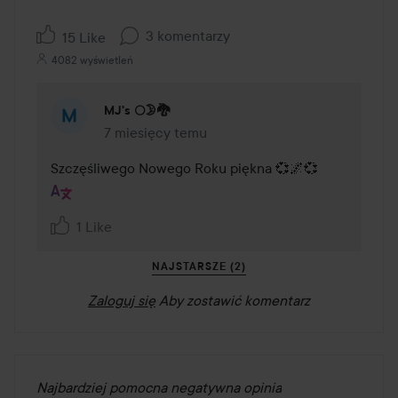
3 komentarzy
15 Like
4082 wyświetleń
MJ's 🌕🌛🐉
7 miesięcy temu
Komentarz został dodany 7 miesięcy temu
Szczęśliwego Nowego Roku piękna 💞🌌💞
1 Like
NAJSTARSZE (2)
Zaloguj się
Aby zostawić komentarz
Najbardziej pomocna negatywna opinia