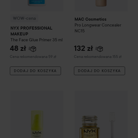
WOW-cena
MAC Cosmetics
Pro Longwear Concealer
NYX PROFESSIONAL
NC15
MAKEUP
The Face Glue Primer
35 ml
48 zł
132 zł
Zalecana cena 59 zł
Zalecana cena 155 zł
Cena rekomendowana 59 zł
Cena rekomendowana 155 zł
DODAJ DO KOSZYKA
DODAJ DO KOSZYKA
NYX PROFESSIONAL MAKEU
WOW-cena
NYX PROFESSIONAL MAKEUP
Plump Right Back