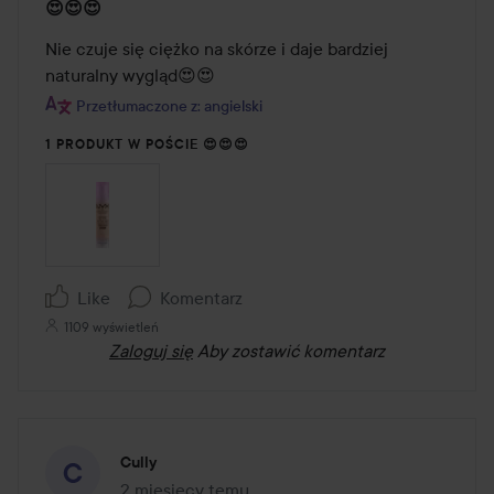
😍😍😍
5
z
Nie czuje się ciężko na skórze i daje bardziej 
5
naturalny wygląd😍😍
Przetłumaczone z: angielski
1 PRODUKT W POŚCIE 😍😍😍
Like
Komentarz
1109 wyświetleń
Zaloguj się
Aby zostawić komentarz
Cully
2 miesięcy temu
Post został utworzony 2 miesięcy temu