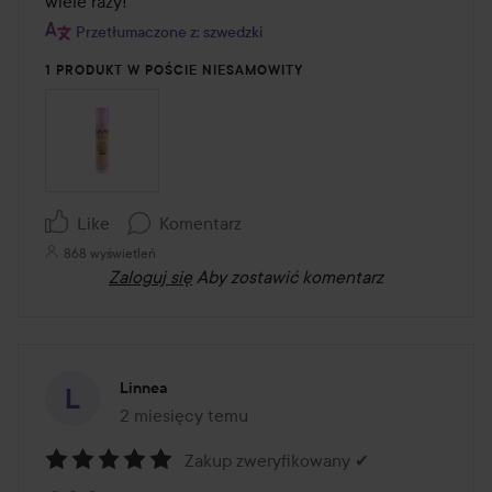
wiele razy!
Przetłumaczone z: szwedzki
1 PRODUKT W POŚCIE NIESAMOWITY
Like
Komentarz
868 wyświetleń
Zaloguj się
Aby zostawić komentarz
Linnea
2 miesięcy temu
Post został utworzony 2 miesięcy temu
Zakup zweryfikowany ✔
Ocena: