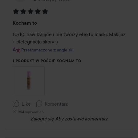
Ocena:
Kocham to
5
z
10/10, nawilżające i nie tworzy efektu maski. Makijaż 
5
+ pielęgnacja skóry :)
Przetłumaczone z: angielski
1 PRODUKT W POŚCIE KOCHAM TO
Like
Komentarz
994 wyświetleń
Zaloguj się
Aby zostawić komentarz