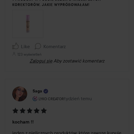
KOREKTORÓW, JAKIE WYPRÓBOWAŁAM!
Like
Komentarz
123 wyświetleń
Zaloguj się
Aby zostawić komentarz
Saga
Rola użytkownika: Lyko Creator.
tydzień temu
Post został utworzony tydzień t
LYKO CREATOR
Ocena:
kocham !!
5
z
jeden z nielicznych produktów, które zawsze kupuję 