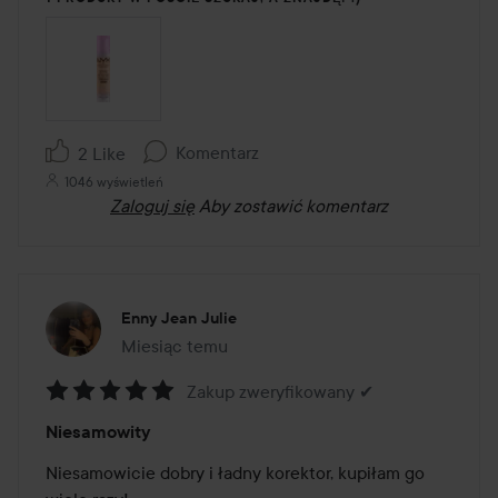
Komentarz
2 Like
1046 wyświetleń
Zaloguj się
Aby zostawić komentarz
Enny Jean Julie
Miesiąc temu
Post został utworzony Miesiąc temu
Zakup zweryfikowany ✔
Ocena:
Niesamowity
5
z
Niesamowicie dobry i ładny korektor, kupiłam go 
5