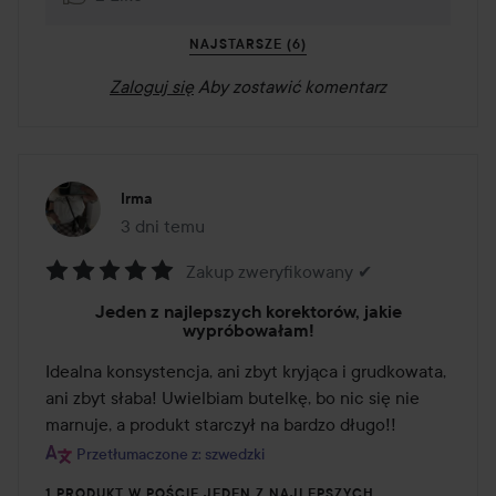
NAJSTARSZE (6)
Zaloguj się
Aby zostawić komentarz
Irma
3 dni temu
Post został utworzony 3 dni temu
Zakup zweryfikowany ✔
Ocena:
Jeden z najlepszych korektorów, jakie
5
wypróbowałam!
z
Idealna konsystencja, ani zbyt kryjąca i grudkowata, 
5
ani zbyt słaba! Uwielbiam butelkę, bo nic się nie 
marnuje, a produkt starczył na bardzo długo!!
Przetłumaczone z: szwedzki
1 PRODUKT W POŚCIE JEDEN Z NAJLEPSZYCH