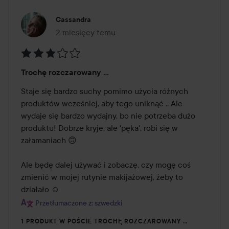
Cassandra
2 miesięcy temu
Post został utworzony 2 miesięcy temu
Ocena:
Trochę rozczarowany …
3
z
Staje się bardzo suchy pomimo użycia różnych 
5
produktów wcześniej, aby tego uniknąć .. Ale 
wydaje się bardzo wydajny, bo nie potrzeba dużo 
produktu! Dobrze kryje, ale 'pęka', robi się w 
załamaniach 🙃

Ale będę dalej używać i zobaczę, czy mogę coś 
zmienić w mojej rutynie makijażowej, żeby to 
działało ☺️
Przetłumaczone z: szwedzki
1 PRODUKT W POŚCIE TROCHĘ ROZCZAROWANY …