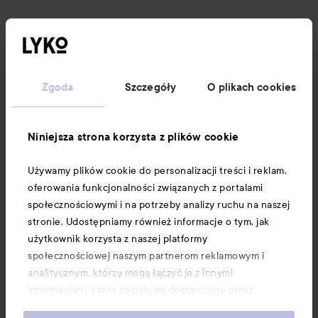
Obserwuj nas
Obsługa klienta
Zgoda
Szczegóły
O plikach cookies
Informacje
Niniejsza strona korzysta z plików cookie
Używamy plików cookie do personalizacji treści i reklam,
Download our app here
oferowania funkcjonalności związanych z portalami
społecznościowymi i na potrzeby analizy ruchu na naszej
stronie. Udostępniamy również informacje o tym, jak
użytkownik korzysta z naszej platformy
społecznościowej naszym partnerom reklamowym i
analitycznym, którzy mogą łączyć je z innymi
informacjami, które zostały im dostarczone przez
użytkownika lub zebrane w wyniku korzystania z ich