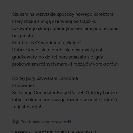
Szukam na wszystkie sposoby nowego korektora, 
który działa z moją czerwoną od trądziku 
różowatego skórą i ciemnymi cieniami pod oczami, i 
hej presto!

Korektor NYX w odcieniu „Beige”.

Dobrze kryje, ale nie robi się ciastowaty ani 
grudkowaty, co do tej pory zdarzało się, gdy 
próbowałam różnych marek i rodzajów korektorów.

Do tej pory używałam Lancôme

Effacernes

Softening Concealer Beige Pastel 01, który bardzo 
lubię, a biorąc pod uwagę różnicę w cenie i jakość, 
to jest okazja!

Przetłumaczone z: szwedzki
1 PRODUKT W POŚCIE SZUKAJ, A ZNAJDĘ! :)