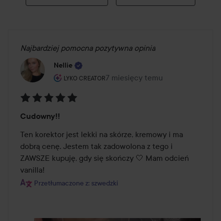
Najbardziej pomocna pozytywna opinia
Nellie
Rola użytkownika: Lyko Creator.
7 miesięcy temu
Post został utworzony 7 miesięc
LYKO CREATOR
Ocena:
Cudowny!!
5
z
Ten korektor jest lekki na skórze, kremowy i ma 
5
dobrą cenę. Jestem tak zadowolona z tego i 
ZAWSZE kupuję, gdy się skończy 🤍 Mam odcień 
vanilla!
Przetłumaczone z: szwedzki