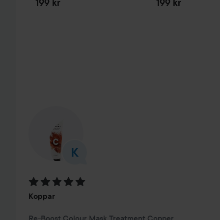
199 kr
199 kr
HOPPA ÖVER SEKTIONEN
Betyg: 5 av 5
Koppar
Re-Boost Colour Mask Treatment Copper