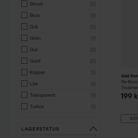
Blond
(
2
)
Brun
(
3
)
Grå
(
2
)
Grön
(
1
)
Gul
(
2
)
Guld
(
2
)
Koppar
(
1
)
Add Som
Re-Boos
Lila
(
1
)
Treatme
Transparent
(
1
)
199 k
Turkos
(
1
)
KÖ
LAGERSTATUS