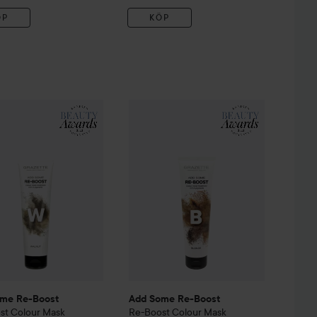
ÖP
KÖP
ask Treatment
ome Re-Boost
Re-Boost
Ocean
Colour Mask Treatment
Add Some Re-Boost
Re-Boost
Walnut
Colour 
199 kr
199 kr
me Re-Boost
Add Some Re-Boost
st
Colour Mask
Re-Boost
Colour Mask