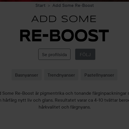
Start
Add Some Re-Boost
Add
Some
Re-
Boost
Se profilsida
FÖLJ
Basnyanser
Trendnyanser
Pastellnyanser
 Some Re-Boost är pigmentrika och tonande färginpackningar
n hårfärg nytt liv och glans. Resultatet varar ca 4-10 tvättar ber
hårkvalitet och färgnyans.