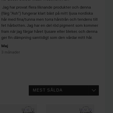
Jag har provat flera liknande produkter och denna 
(färg "Ash") fungerar klart bäst på mitt ljusa nordiska 
hår med fina/tunna men torra hårstrån och tendens till 
fet hårbotten. Jag har en del röd pigment som kommer 
fram när jag färgar håret ljusare eller bleker, och denna 
ger fin dämpning samtidigt som den vårdar mitt hår.
Maj
3 månader
ask Treatment
ome Re-Boost
Re-Boost
Ash
Colour Mask Treatment
Add Some Re-Boost
Re-Boost
Gold
Colour 
199 kr
199 kr