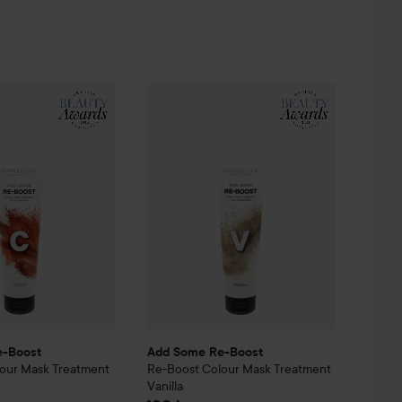
atment
e-Boost
Chocolate
Re-Boost
Colour Mask Treatment
Add Some Re-Boost
Copper
Re-Boost
Colour Mas
199 kr
199 kr
e-Boost
Add Some Re-Boost
our Mask Treatment
Re-Boost
Colour Mask Treatment
Vanilla