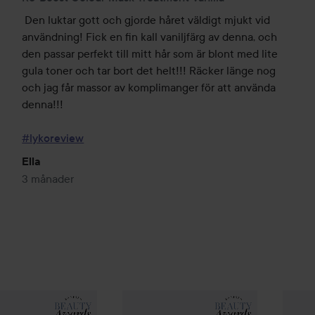
Den luktar gott och gjorde håret väldigt mjukt vid 
användning! Fick en fin kall vaniljfärg av denna, och 
den passar perfekt till mitt hår som är blont med lite 
gula toner och tar bort det helt!!! Räcker länge nog 
och jag får massor av komplimanger för att använda 
denna!!!

#lykoreview
Ella
3 månader
me Re-Boost
Re-Boost
Colour Mask Treatment
Add Some Re-Boost
Re-Boost
Espresso
Colour M
Add S
199 kr