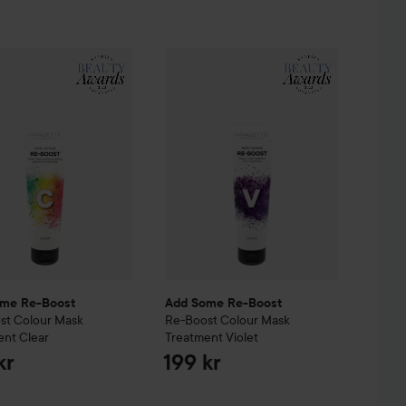
ask Treatment
ome Re-Boost
Re-Boost
Copper
Colour Mask Treatment
Add Some Re-Boost
Re-Boost
Clear
Colour 
199 kr
199 kr
me Re-Boost
Add Some Re-Boost
st
Colour Mask
Re-Boost
Colour Mask
ent
Clear
Treatment
Violet
kr
199 kr