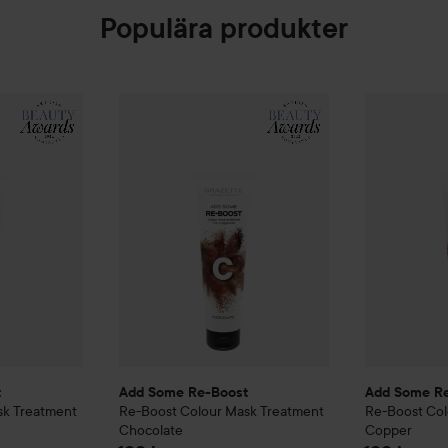
Populära produkter
st
Ash
Re-Boost
Colour Mask Treatment
Add Some Re-Boost
Espresso
Re-Boost
Colour Mask Tre
Add Some R
199 kr
199 kr
t
Add Some Re-Boost
Add Some R
sk Treatment
Re-Boost
Colour Mask Treatment
Re-Boost
Col
Chocolate
Copper