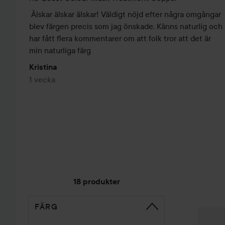
Älskar älskar älskar! Väldigt nöjd efter några omgångar 
blev färgen precis som jag önskade. Känns naturlig och 
har fått flera kommentarer om att folk tror att det är 
min naturliga färg
Kristina
1 vecka
18 produkter
FÄRG
HOPPA TILL SORTERA
Add So