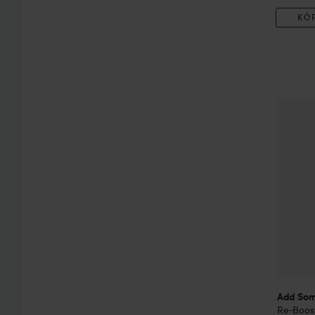
KÖ
Add So
Add Som
Re-Boos