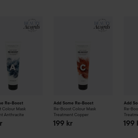
me Re-Boost
Re-Boost
Colour Mask Treatment
Add Some Re-Boost
Re-Boost
Anthracite
Colour M
Add S
199 kr
e Re-Boost
Add Some Re-Boost
Add So
t
Colour Mask
Re-Boost
Colour Mask
Re-Boo
nt
Anthracite
Treatment
Copper
Treatm
r
199 kr
199 