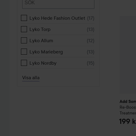
Lyko Hede Fashion Outlet
(
17
)
Add So
Lyko Torp
(
13
)
Lyko Allum
(
12
)
Lyko Marieberg
(
13
)
Lyko Nordby
(
15
)
Visa alla
Add Som
Re-Boos
Treatme
199 k