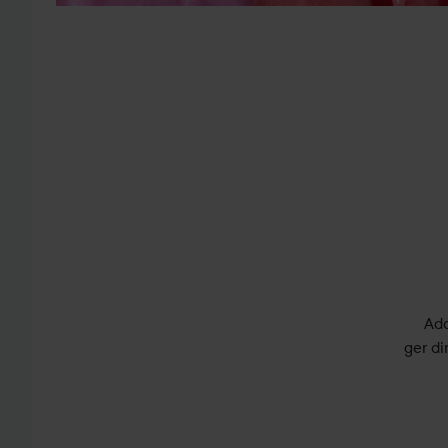
Add
ger di