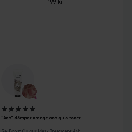
199 kr
Betyg: 5 av 5
"Ash" dämpar orange och gula toner
Re-Boost Colour Mask Treatment Ash