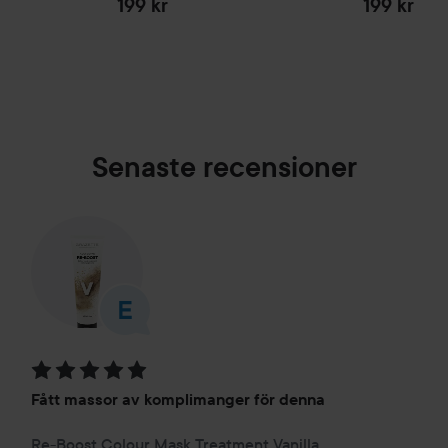
199 kr
199 kr
Senaste recensioner
Betyg: 5 av 5
Fått massor av komplimanger för denna
Re-Boost Colour Mask Treatment Vanilla