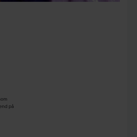
 som
oend på