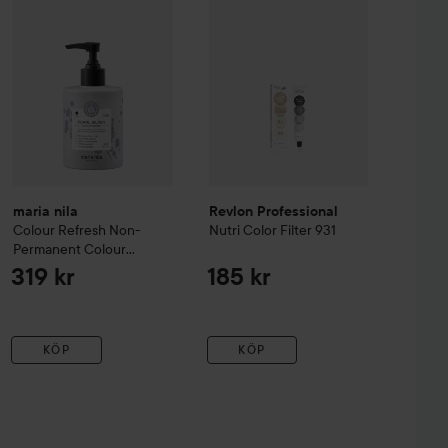
maria nila
Revlon Professional
Colour Refresh
Non-
Nutri Color Filter
931
Permanent Colour
Masque
0.92 Pearl Silver
319 kr
185 kr
KÖP
KÖP