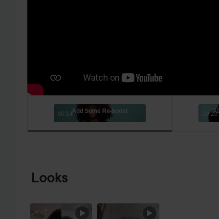
Add Some Re-boost
A
00:14
00:20
HOPPA TILL PRODUKTINFORMATION
Looks
💜💜💜
HOPPA ÖVER SEKTIONEN