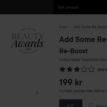
Start
Add Some Re-Boos
Add Some Re
Re-Boost
Colour Mask Treatment
Choc
202 
Hoppa till Betyg & komment
199 kr
Fri frakt vid köp från 300 k
Match
KÖP