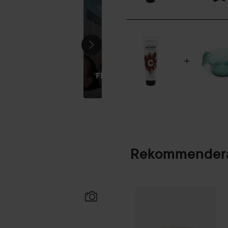
DEL 2:
FLAWLESS
HAIR
Rekommendera
Palette
Intensive
SPONSRAD