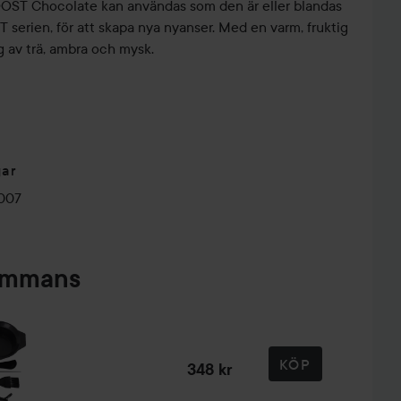
OOST Chocolate kan användas som den är eller blandas
serien, för att skapa nya nyanser. Med en varm, fruktig
 av trä, ambra och mysk.
gar
007
sammans
R
GLOW-UP?
E
KÖP
COPPAR🧡
🤩
COPPAR🧡
348 kr