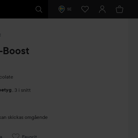
SE
t
-Boost
olate
betyg
,
3 i snitt
arer
r, kan skickas omgående
a
Favorit