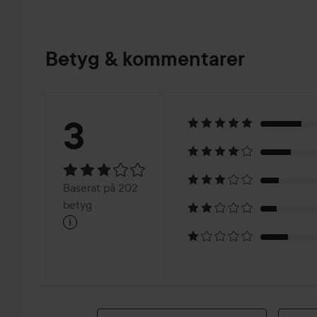
Betyg & kommentarer
Betyg:
3
3
Baserat
Baserat på 202
på
betyg
i
202
betyg