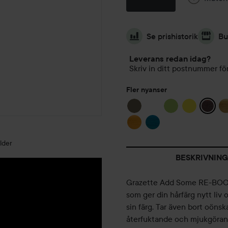
Se prishistorik
Bu
Leverans redan idag?
Skriv in ditt postnummer för
Fler nyanser
lder
BESKRIVNING
Grazette Add Some RE-BOOS
som ger din hårfärg nytt liv o
sin färg. Tar även bort oöns
återfuktande och mjukgöran