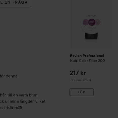
LL EN FRÅGA
Revlon Professional
Nutri Color Filter
200
217 kr
för denna 
Rekommenderat pris 325 kr
Rek. pris 325 kr
KÖP
år, till en varm brun 
 ur mina längder, vilket 
s frisören🙈 
