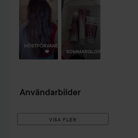
HÖSTFÖRVANDLING
🍁
SOMMARGLOWET
Användarbilder
VISA FLER