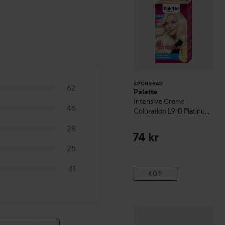
SPONSRAD
62
Palette
Intensive Creme
46
Coloration
L9-0 Platinum
Blonde
28
74 kr
25
41
KÖP
Revlon Professional
Nutri C