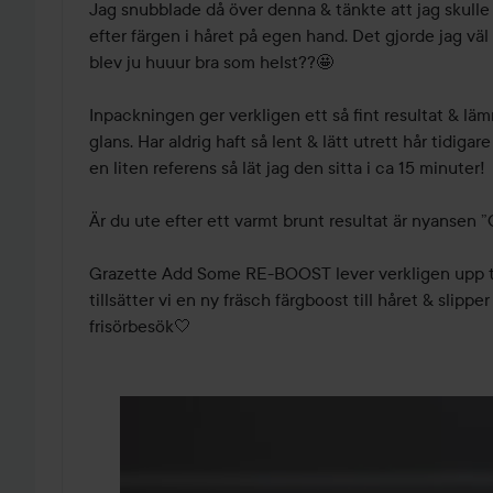
Jag snubblade då över denna & tänkte att jag skulle 
efter färgen i håret på egen hand. Det gjorde jag väl k
blev ju huuur bra som helst??🤩 

Inpackningen ger verkligen ett så fint resultat & läm
glans. Har aldrig haft så lent & lätt utrett hår tidig
en liten referens så lät jag den sitta i ca 15 minuter!

Är du ute efter ett varmt brunt resultat är nyansen ”
Grazette Add Some RE-BOOST lever verkligen upp till
tillsätter vi en ny fräsch färgboost till håret & slipper
frisörbesök🤍