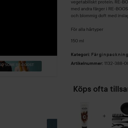
vegetabiliskt protein. RE-B
med andra färger i RE-BOOST 
och blommig doft med inslag
För alla hårtyper
150 ml
Färginpacknin
Kategori
:
1132-388-0
Artikelnummer
:
DD SOME RE-BOOST
Köps ofta till
DEL 2:
FLAWLESS
❤️❤️❤️
HÅR