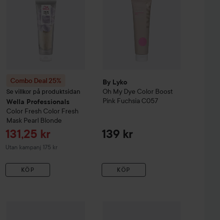
Combo Deal 25%
By Lyko
Oh My Dye Color Boost
Se villkor på produktsidan
Pink Fuchsia C057
Wella Professionals
Color Fresh
Color Fresh
Mask
Pearl Blonde
Reapris
131,25 kr
139 kr
Utan kampanj 175 kr
KÖP
KÖP
maria nila
Colour Refresh
217 kr
Non-Permanent Colour Masque
Revlon Professional
Nutri Color Fil
0.92 P
olor Filter
200
Rekommenderat pris 325 kr