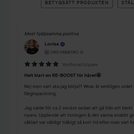
BETYGSÄTT PRODUKTEN
STÄ
Mest hjälpsamma positiva
Lovisa
Användarens roll: Lyko Creator.
2 år
Inlägget skapades 2 år
LYKO CREATOR
Verifierad köpare
Betyg:
Helt klart en RE-BOOST för håret🤩
5
av
Nej men vart ska jag börja?! Wow, är verkligen ordet 
5
färginpackning. 

Jag valde för ca 2 veckor sedan att gå från ett blekt h
nyans. Upplevde att toningen & det varma snabbt gick
såklart var väldigt tråkigt så kort tid efter man vart ho