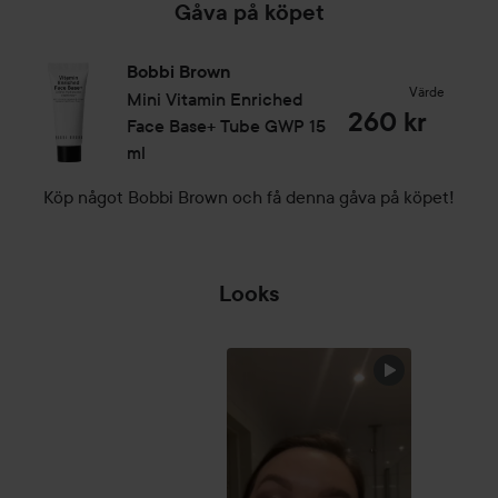
Gåva på köpet
Användning:
Applicera på ögonlocken och tona ut med fingertopparna
Bobbi Brown
för en enkel applicering när du är på språng. Ta bort
Värde
Mini Vitamin Enriched
produkten med vår Instant Long-Wear Makeup Remover -
260 kr
Face Base+ Tube GWP
15
denna vattentäta produkt kan inte tas bort helt enkelt med
ml
vatten och tvål.
Köp något Bobbi Brown och få denna gåva på köpet!
1,6 g
Looks
GOD
FORTSÄTTNING
🎊💫
HOPPA ÖVER SEKTIONEN