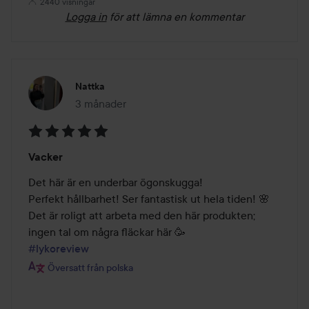
2440 visningar
Logga in
för att lämna en kommentar
Nattka
3 månader
Inlägget skapades 3 månader
Betyg:
Vacker
5
av
Det här är en underbar ögonskugga!

5
Perfekt hållbarhet! Ser fantastisk ut hela tiden! 🌸

Det är roligt att arbeta med den här produkten;

#lykoreview
Översatt från polska