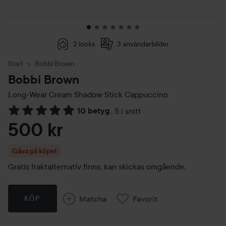
2 looks
3 användarbilder
Start
Bobbi Brown
Bobbi Brown
Long-Wear Cream Shadow Stick
Cappuccino
10 betyg
,
5 i snitt
Hoppa till Betyg & kommentarer
500 kr
Gåva på köpet
Gratis fraktalternativ finns, kan skickas omgående.
Matcha
Favorit
KÖP