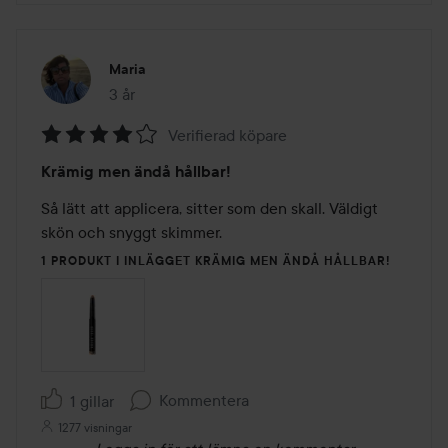
Maria
3 år
Inlägget skapades 3 år
Verifierad köpare
Betyg:
Krämig men ändå hållbar!
4
av
Så lätt att applicera, sitter som den skall. Väldigt 
5
skön och snyggt skimmer. 
1 PRODUKT I INLÄGGET KRÄMIG MEN ÄNDÅ HÅLLBAR!
Kommentera
1 gillar
1277 visningar