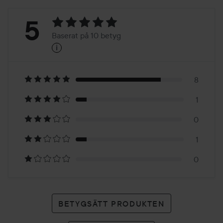
Betyg:
5
Baserat på 10 betyg
i
5
Baserat
på
8
1
10
0
betyg
1
0
BETYGSÄTT PRODUKTEN