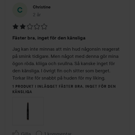
Christine
2 år
Inlägget skapades 2 år
Betyg:
Fäster bra, inget för den känsliga
2
av
Jag kan inte minnas att min hud någonsin reagerat 
5
på smink tidigare. Men något med denna gör mina 
ögon röda, kliiga och svullna. Så kanske inget för 
den känsliga. I övrigt fin och sitter som berget. 
Torkar lite för snabbt på huden för my liking. 
1 PRODUKT I INLÄGGET FÄSTER BRA, INGET FÖR DEN
KÄNSLIGA
Gilla
1 kommentar