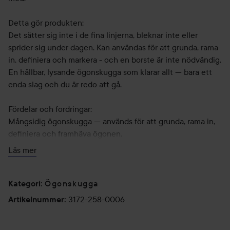
Detta gör produkten:
Det sätter sig inte i de fina linjerna, bleknar inte eller
sprider sig under dagen. Kan användas för att grunda, rama
in, definiera och markera - och en borste är inte nödvändig.
En hållbar, lysande ögonskugga som klarar allt — bara ett
enda slag och du är redo att gå.
Fördelar och fordringar:
Mångsidig ögonskugga — används för att grunda, rama in,
definiera och framhäva ögonen.
Mycket pigmenterad ögonskugga i diskreta till mättade
Läs mer
nyanser.
Använd den ensam eller applicera den i lager. Borstning är
inte nödvändig.
Ögonskugga
Kategori
:
En 8-timmars formel som håller färgen hela dagen lång.
3172-258-0006
Artikelnummer
:
Sprider sig inte ut, sätter sig inte i de fina linjerna och
bleknar inte.