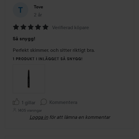
Tove
2 år
Inlägget skapades 2 år
Verifierad köpare
Betyg:
Så snygg!
5
av
Perfekt skimmer, och sitter riktigt bra.
5
1 PRODUKT I INLÄGGET SÅ SNYGG!
Kommentera
1 gillar
1405 visningar
Logga in
för att lämna en kommentar