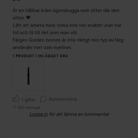
5
av
Är en hållbar kräm ögonskugga som sitter där den 
5
sitter. 🧡

Lätt att arbeta med, torka inte ner snabbt utan har 
tid och få till det som man vill. 

Färgen Golden bronze är inte riktigt min typ av färg, 
använder mer som eyeliner.
1 PRODUKT I INLÄGGET BRA
Kommentera
1 gillar
503 visningar
Logga in
för att lämna en kommentar