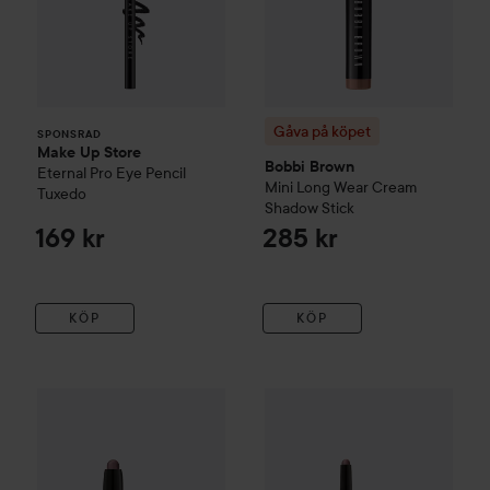
Gåva på köpet
SPONSRAD
Make Up Store
Bobbi Brown
Eternal Pro Eye Pencil
Mini Long Wear Cream
Tuxedo
Shadow Stick
169 kr
285 kr
KÖP
KÖP
Laura Mercier
Caviar Stick Eye Shadow Mini
Laura Mercier
Caviar Stick E
Amethyst
220 k