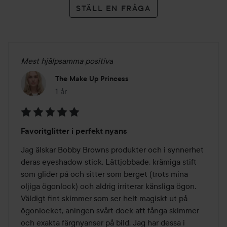
STÄLL EN FRÅGA
Mest hjälpsamma positiva
The Make Up Princess
1 år
Inlägget skapades 1 år
Betyg:
Favoritglitter i perfekt nyans
5
av
Jag älskar Bobby Browns produkter och i synnerhet 
5
deras eyeshadow stick. Lättjobbade, krämiga stift 
som glider på och sitter som berget (trots mina 
oljiga ögonlock) och aldrig irriterar känsliga ögon. 
Väldigt fint skimmer som ser helt magiskt ut på 
ögonlocket, aningen svårt dock att fånga skimmer 
och exakta färgnyanser på bild. Jag har dessa i 