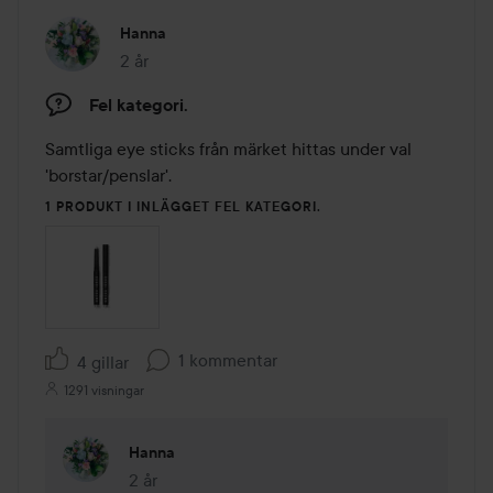
Hanna
2 år
Inlägget skapades 2 år
Fel kategori.
Samtliga eye sticks från märket hittas under val 
'borstar/penslar'. 
1 PRODUKT I INLÄGGET FEL KATEGORI.
1 kommentar
4 gillar
1291 visningar
Hanna
2 år
Kommentaren lades 2 år