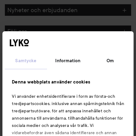
Nyheter och erbjudanden
Följ oss
Kundservice
Samtycke
Information
Om
Information
Denna webbplats använder cookies
Du kanske också gillar
Vi använder enhetsidentifierare i form av första-och
tredjepartscookies, inklusive annan spårningsteknik från
tredjepartsutövare, för att anpassa innehållet och
annonserna till användarna, tillhandahålla funktioner för
sociala medier och analysera vår trafik. Vi
vidarebefordrar även sådana identifierare och annan