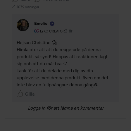
1079 visningar
Emelie
Användarens roll: Lyko Creator.
2 år
Kommentaren lades 2 år
LYKO CREATOR
Hejsan Christine 🤗

Himla otur att att du reagerade på denna 
produkt, så synd! Hoppas att reaktionen lagt 
sig och att du mår bra 🤍

Tack för att du delade med dig av din 
upplevelse med denna produkt, även om det 
inte blev en fullpoängare denna gång🙏
Gilla
Logga in
för att lämna en kommentar