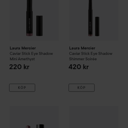
Laura Mercier
Laura Mercier
Caviar Stick Eye Shadow
Caviar Stick Eye Shadow
Mini
Amethyst
Shimmer
Soirée
220 kr
420 kr
KÖP
KÖP
Gåva på köpet
Bobbi Brown
Crystal Eyes Shadow Stick
Endast 1 kvar
Bobbi Brown
Brilli
Ess