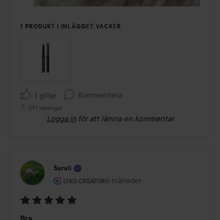
1 PRODUKT I INLÄGGET VACKER
Kommentera
1 gillar
591 visningar
Logga in
för att lämna en kommentar
Sarali
Användarens roll: Lyko Creator.
6 månader
Inlägget skapades 6 månader
LYKO CREATOR
Betyg:
Bra