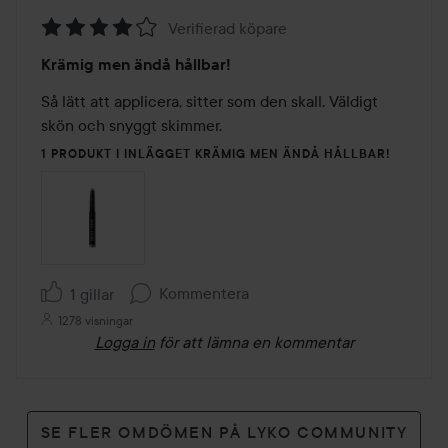
Verifierad köpare
Betyg:
Krämig men ändå hållbar!
4
av
Så lätt att applicera, sitter som den skall. Väldigt 
5
skön och snyggt skimmer. 
1 PRODUKT I INLÄGGET KRÄMIG MEN ÄNDÅ HÅLLBAR!
Kommentera
1 gillar
1278 visningar
Logga in
för att lämna en kommentar
SE FLER OMDÖMEN PÅ LYKO COMMUNITY