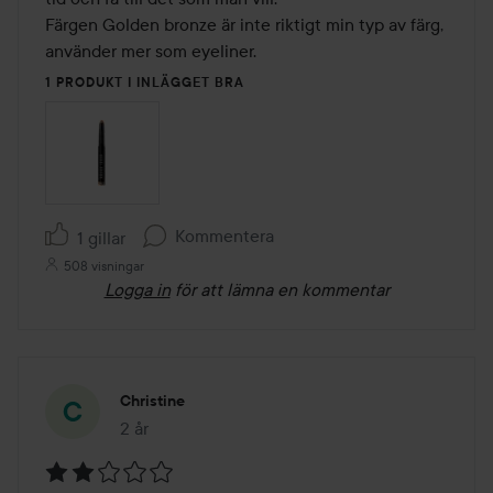
Färgen Golden bronze är inte riktigt min typ av färg, 
använder mer som eyeliner.
1 PRODUKT I INLÄGGET BRA
Kommentera
1 gillar
508 visningar
Logga in
för att lämna en kommentar
Christine
2 år
Inlägget skapades 2 år