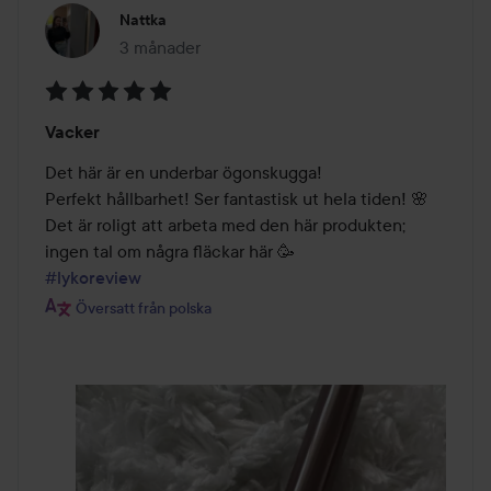
Nattka
3 månader
Inlägget skapades 3 månader
Betyg:
Vacker
5
av
Det här är en underbar ögonskugga!

5
Perfekt hållbarhet! Ser fantastisk ut hela tiden! 🌸

Det är roligt att arbeta med den här produkten;

#lykoreview
Översatt från polska