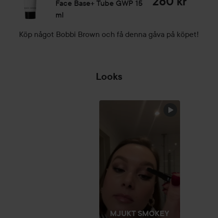
260 kr
Face Base+ Tube GWP
15
ml
Köp något Bobbi Brown och få denna gåva på köpet!
Looks
GOD
FORTSÄTTNING
🎊💫
HOPPA ÖVER SEKTIONEN
MJUKT SMOKEY