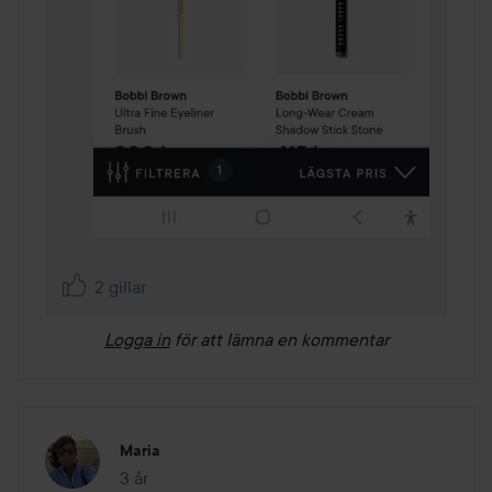
2 gillar
Logga in
för att lämna en kommentar
Maria
3 år
Inlägget skapades 3 år