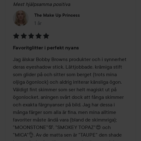
Mest hjälpsamma positiva
The Make Up Princess
1 år
Inlägget skapades 1 år
Betyg:
Favoritglitter i perfekt nyans
5
av
Jag älskar Bobby Browns produkter och i synnerhet 
5
deras eyeshadow stick. Lättjobbade, krämiga stift 
som glider på och sitter som berget (trots mina 
oljiga ögonlock) och aldrig irriterar känsliga ögon. 
Väldigt fint skimmer som ser helt magiskt ut på 
ögonlocket, aningen svårt dock att fånga skimmer 
och exakta färgnyanser på bild. Jag har dessa i 
många färger som alla är fina, men mina alltime 
favoriter måste ändå vara (bland de skimmriga); 
"MOONSTONE"💯, "SMOKEY TOPAZ"😍 och 
"MICA"👌. Av de matta sen är "TAUPE" den shade 