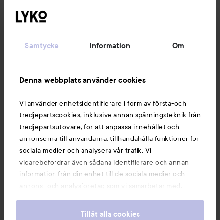
Kundservice
Samtycke
Information
Om
Information
Denna webbplats använder cookies
Du kanske också gillar
Vi använder enhetsidentifierare i form av första-och
tredjepartscookies, inklusive annan spårningsteknik från
tredjepartsutövare, för att anpassa innehållet och
annonserna till användarna, tillhandahålla funktioner för
sociala medier och analysera vår trafik. Vi
vidarebefordrar även sådana identifierare och annan
information från din enhet till de sociala medier och
annons- och analysföretag som vi samarbetar med.
Dessa kan i sin tur kombinera informationen med annan
information som du har tillhandahållit eller som de har
Tillåt alla cookies