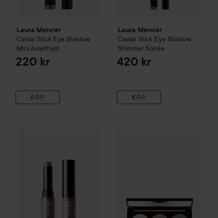
Laura Mercier
Laura Mercier
Caviar Stick Eye Shadow
Caviar Stick Eye Shadow
Mini
Amethyst
Shimmer
Soirée
220 kr
420 kr
KÖP
KÖP
Gåva på köpet
Bobbi Brown
Crystal Eyes Shadow Stick
Endast 1 kvar
Bobbi Brown
Brilli
Ess