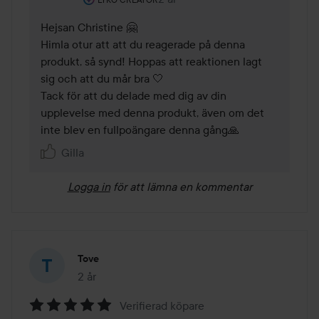
Hejsan Christine 🤗

Himla otur att att du reagerade på denna 
produkt, så synd! Hoppas att reaktionen lagt 
sig och att du mår bra 🤍

Tack för att du delade med dig av din 
upplevelse med denna produkt, även om det 
inte blev en fullpoängare denna gång🙏
Gilla
Logga in
för att lämna en kommentar
Tove
2 år
Inlägget skapades 2 år
Verifierad köpare