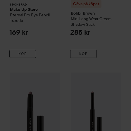
Gåva på köpet
SPONSRAD
Make Up Store
Bobbi Brown
Eternal Pro Eye Pencil
Mini Long Wear Cream
Tuxedo
Shadow Stick
169 kr
285 kr
KÖP
KÖP
Laura Mercier
Caviar Stick Eye Shadow Mini
Laura Mercier
Caviar Stick E
Amethyst
220 k