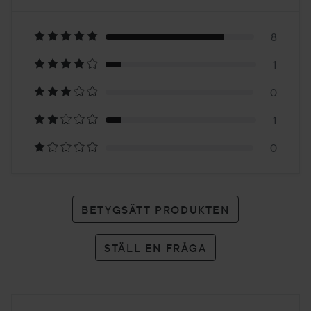
5
Baserat
på
8
1
10
0
betyg
1
0
BETYGSÄTT PRODUKTEN
STÄLL EN FRÅGA