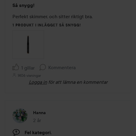
Betyg:
Så snygg!
5
av
Perfekt skimmer, och sitter riktigt bra.
5
1 PRODUKT I INLÄGGET SÅ SNYGG!
Kommentera
1 gillar
1406 visningar
Logga in
för att lämna en kommentar
Hanna
2 år
Inlägget skapades 2 år
Fel kategori.