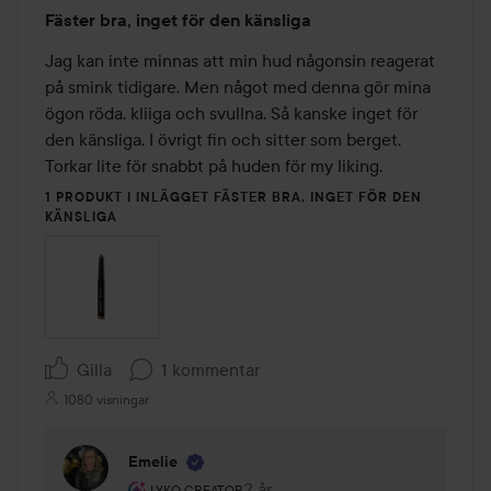
Betyg:
Fäster bra, inget för den känsliga
2
av
Jag kan inte minnas att min hud någonsin reagerat 
5
på smink tidigare. Men något med denna gör mina 
ögon röda, kliiga och svullna. Så kanske inget för 
den känsliga. I övrigt fin och sitter som berget. 
Torkar lite för snabbt på huden för my liking. 
1 PRODUKT I INLÄGGET FÄSTER BRA, INGET FÖR DEN
KÄNSLIGA
Gilla
1 kommentar
1080 visningar
Emelie
Användarens roll: Lyko Creator.
2 år
Kommentaren lades 2 år
LYKO CREATOR