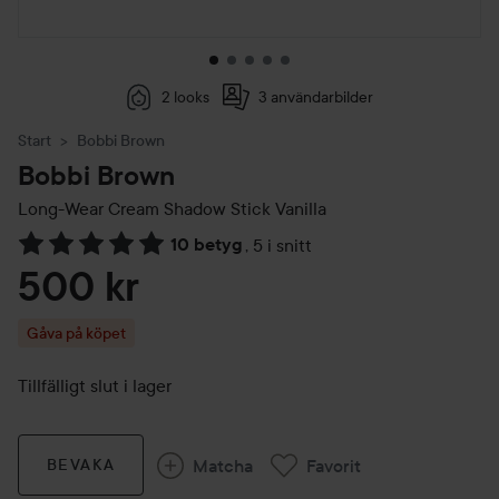
2 looks
3 användarbilder
Start
Bobbi Brown
Bobbi Brown
Long-Wear Cream Shadow Stick
Vanilla
10 betyg
,
5 i snitt
Hoppa till Betyg & kommentarer
500 kr
Gåva på köpet
Tillfälligt slut i lager
Matcha
Favorit
BEVAKA