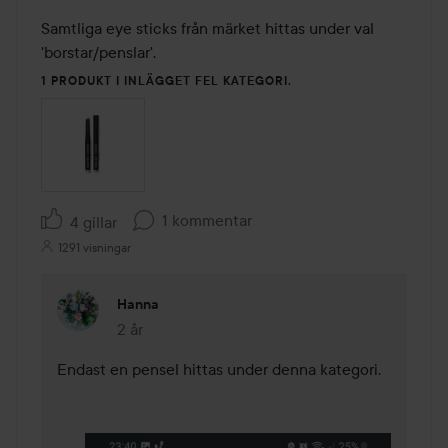
Samtliga eye sticks från märket hittas under val 
'borstar/penslar'. 
1 PRODUKT I INLÄGGET FEL KATEGORI.
1 kommentar
4 gillar
1291 visningar
Hanna
2 år
Kommentaren lades 2 år
Endast en pensel hittas under denna kategori. 