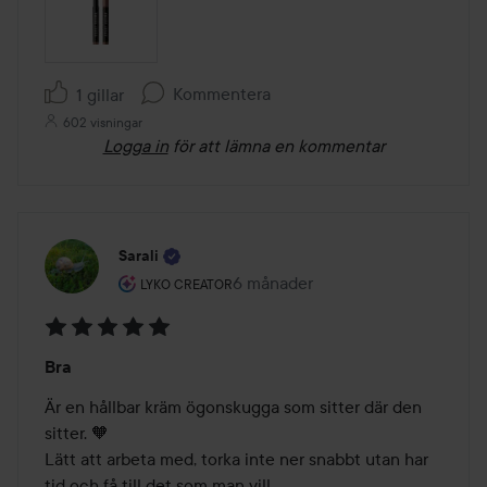
Kommentera
1 gillar
602 visningar
Logga in
för att lämna en kommentar
Sarali
Användarens roll: Lyko Creator.
6 månader
Inlägget skapades 6 månader
LYKO CREATOR
Betyg:
Bra
5
av
Är en hållbar kräm ögonskugga som sitter där den 
5
sitter. 🧡

Lätt att arbeta med, torka inte ner snabbt utan har 
tid och få till det som man vill. 
