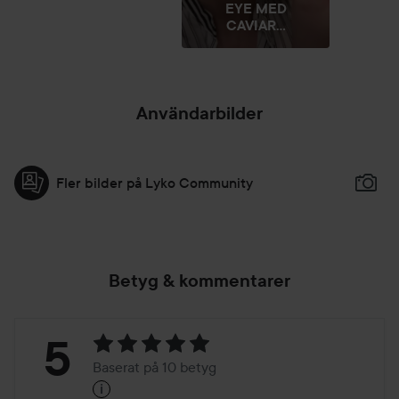
EYE MED
CAVIAR...
Användarbilder
Fler bilder på Lyko Community
Betyg & kommentarer
Betyg:
5
Baserat på 10 betyg
i