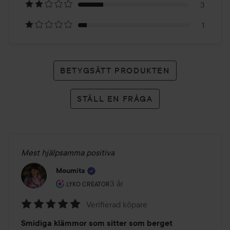
betyg
3
1
BETYGSÄTT PRODUKTEN
STÄLL EN FRÅGA
Mest hjälpsamma positiva
Moumita
Användarens roll: Lyko Creator.
3 år
Inlägget skapades 3 år
LYKO CREATOR
Verifierad köpare
Betyg:
Smidiga klämmor som sitter som berget
5