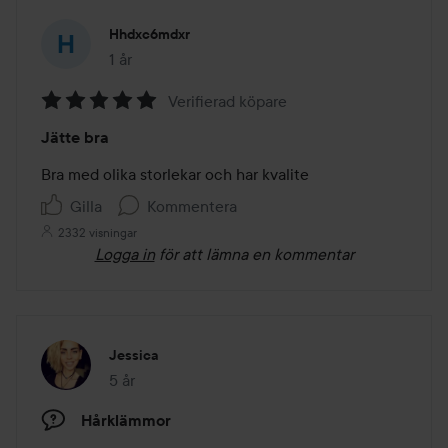
Hhdxc6mdxr
1 år
Inlägget skapades 1 år
Verifierad köpare
Betyg:
Jätte bra
5
av
Bra med olika storlekar och har kvalite
5
Gilla
Kommentera
2332 visningar
Logga in
för att lämna en kommentar
Jessica
5 år
Inlägget skapades 5 år
Hårklämmor