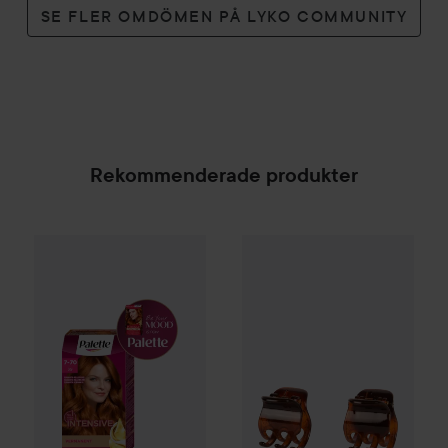
SE FLER OMDÖMEN PÅ LYKO COMMUNITY
Rekommenderade produkter
Palette
Intensive Creme Coloration
By Lyko
Hair Clip
7-70 Terracott
Antislip 2 P
SPONSRAD