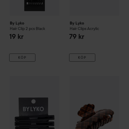
By Lyko
By Lyko
Hair Clip 2 pcs
Black
Hair Clips Acrylic
19 kr
79 kr
KÖP
KÖP
By Lyko
3-pack Stylist Clips Rubber
By Lyko
Hair Claw Acrylic
Quil
59 kr