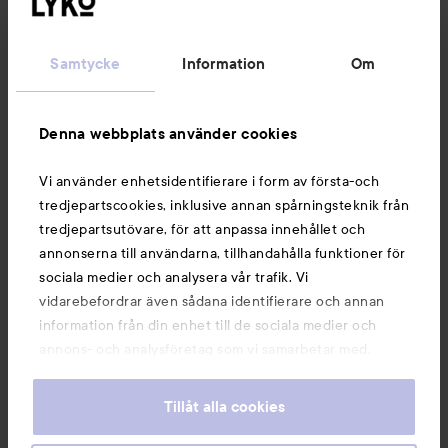
Kundservice
Samtycke
Information
Om
Information
Denna webbplats använder cookies
Du kanske också gillar
Vi använder enhetsidentifierare i form av första-och
tredjepartscookies, inklusive annan spårningsteknik från
tredjepartsutövare, för att anpassa innehållet och
annonserna till användarna, tillhandahålla funktioner för
sociala medier och analysera vår trafik. Vi
vidarebefordrar även sådana identifierare och annan
information från din enhet till de sociala medier och
annons- och analysföretag som vi samarbetar med.
Dessa kan i sin tur kombinera informationen med annan
information som du har tillhandahållit eller som de har
Tillåt alla cookies
samlat in när du har använt deras tjänster. Du godkänner
våra cookies vid fortsatt användande av vår webbplats.