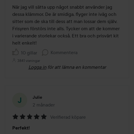
av
När jag vill sätta upp något snabbt använder jag 
5
dessa klämmor. De är smidiga, flyger inte iväg och 
sitter som de ska till dess att man lossar dem själv. 
Frisyren förstörs inte alls. Tycker om att de kommer 
i varierande storlekar också. Ett bra och prisvärt kit 
helt enkelt!
Kommentera
10 gillar
3841 visningar
Logga in
för att lämna en kommentar
Julie
2 månader
Inlägget skapades 2 månader
Verifierad köpare
Betyg:
Perfekt!
5