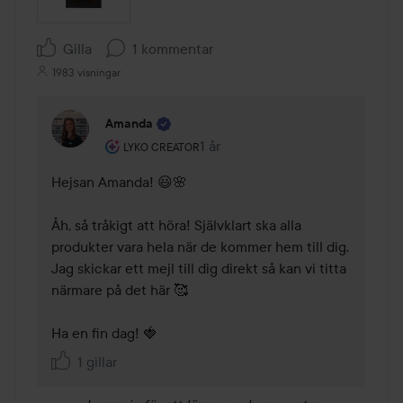
Gilla
1 kommentar
1983 visningar
Amanda
Användarens roll: Lyko Creator.
1 år
Kommentaren lades 1 år
LYKO CREATOR
Hejsan Amanda! 😃🌸

Åh, så tråkigt att höra! Självklart ska alla 
produkter vara hela när de kommer hem till dig. 
Jag skickar ett mejl till dig direkt så kan vi titta 
närmare på det här 🥰

Ha en fin dag! 🍓
1 gillar