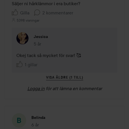
Säljer ni hårklämmor i era butiker? 
Gilla
2 kommentarer
5398 visningar
Jessica
5 år
Kommentaren lades 5 år
Okej tack så mycket för svar! 🥰
1 gillar
VISA ÄLDRE (1 TILL)
Logga in
för att lämna en kommentar
Belinda
6 år
Inlägget skapades 6 år