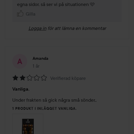
egna sidor, så ser vi på situationen 🩷
Gilla
Logga in
för att lämna en kommentar
Amanda
1 år
Inlägget skapades 1 år
Verifierad köpare
Betyg:
Vanliga.
2
av
Under frakten så gick några små sönder..
5
1 PRODUKT I INLÄGGET VANLIGA.