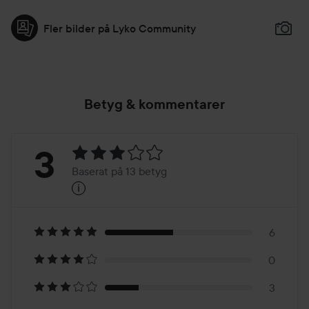
Fler bilder på Lyko Community
Betyg & kommentarer
Betyg:
3
Baserat på 13 betyg
i
3
Baserat
på
6
0
13
3