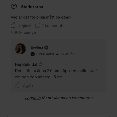
Storlekarna
Vad är det för olika mått på dom?
1 kommentar
2 gillar
5404 visningar
Evelina
Användarens roll: Kundtjänst på Lyko.
6 år
Kommentaren lades 6 år
KUNDTJÄNST PÅ LYKO
Hej Belinda! 😊

Den största är ca 2,5 cm hög, den mellersta 2 
cm och den minsta 1,5 cm. 
2 gillar
Logga in
för att lämna en kommentar