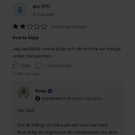
Siiri 💘💘
5 månader
Inlägget skapades 5 månader
Verifierad köpare
Betyg:
Svarta klipp
2
av
Jag beställde svarta klipp och de största var trasiga 
5
under transporten.
Gilla
1 kommentar
853 visningar
Ronja
Användarens roll: Hudterapeut på Lyko.
4 månader
Kommentaren lades 4 må
HUDTERAPEUT PÅ LYKO
Hej Siiri! 

Det är tråkigt att höra om det som har hänt. 
Kom ihåg att registrera din reklamation via dina 