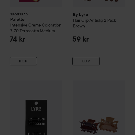
By Lyko
SPONSRAD
Palette
Hair Clip
Antislip 2 Pack
Intensive Creme Coloration
Brown
7-70 Terracotta Medium
Blonde
74 kr
59 kr
KÖP
KÖP
By Lyko
Hair Clip 2 pcs
Black
By Lyko
Hair Clips Acrylic
19 kr
79 k