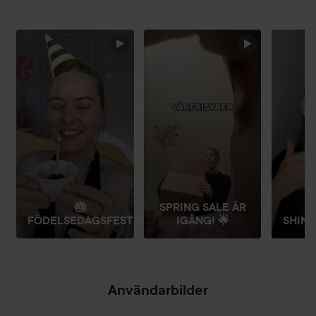
HOPPA ÖVER SEKTIONEN
🎂
SPRING SALE ÄR
FÖDELSEDAGSFEST
IGÅNG! 🌟
SHINE
Användarbilder