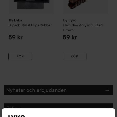
By Lyko
By Lyko
3-pack Stylist Clips Rubber
Hair Claw Acrylic
Quilted
Brown
59 kr
59 kr
KÖP
KÖP
Nyheter och erbjudanden
Följ oss