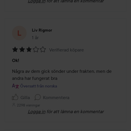
Logga in
för att lämna en kommentar
Liv Rigmor
1 år
Inlägget skapades 1 år
Verifierad köpare
Betyg:
Ok!
3
av
Några av dem gick sönder under frakten, men de 
5
andra har fungerat bra
Översatt från norska
Gilla
Kommentera
2298 visningar
Logga in
för att lämna en kommentar