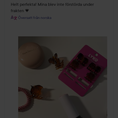
av
Helt perfekta! Mina blev inte förstörda under 
5
frakten 💗
Översatt från norska