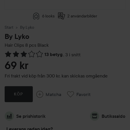
6 looks
2 användarbilder
Start
By Lyko
By Lyko
Hair Clips 8 pcs
Black
13 betyg
,
3 i snitt
Hoppa till Betyg & kommentarer
69 kr
Fri frakt vid köp från 300 kr, kan skickas omgående
Matcha
Favorit
KÖP
Se prishistorik
Butikssaldo
Leverans redan idag?